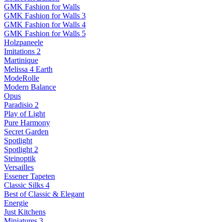
GMK Fashion for Walls
GMK Fashion for Walls 3
GMK Fashion for Walls 4
GMK Fashion for Walls 5
Holzpaneele
Imitations 2
Martinique
Melissa 4 Earth
ModeRolle
Modern Balance
Opus
Paradisio 2
Play of Light
Pure Harmony
Secret Garden
Spotlight
Spotlight 2
Steinoptik
Versailles
Essener Tapeten
Classic Silks 4
Best of Classic & Elegant
Energie
Just Kitchens
Miniatures 3