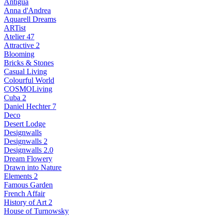
Antigua
Anna d'Andrea
Aquarell Dreams
ARTist
Atelier 47
Attractive 2
Blooming
Bricks & Stones
Casual Living
Colourful World
COSMOLiving
Cuba 2
Daniel Hechter 7
Deco
Desert Lodge
Designwalls
Designwalls 2
Designwalls 2.0
Dream Flowery
Drawn into Nature
Elements 2
Famous Garden
French Affair
History of Art 2
House of Turnowsky