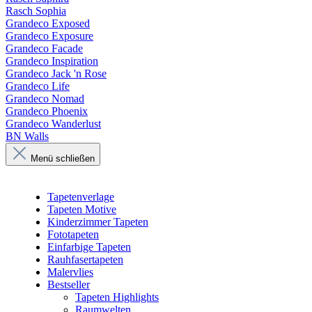
Rasch Sophia
Grandeco Exposed
Grandeco Exposure
Grandeco Facade
Grandeco Inspiration
Grandeco Jack 'n Rose
Grandeco Life
Grandeco Nomad
Grandeco Phoenix
Grandeco Wanderlust
BN Walls
Menü schließen
Tapetenverlage
Tapeten Motive
Kinderzimmer Tapeten
Fototapeten
Einfarbige Tapeten
Rauhfasertapeten
Malervlies
Bestseller
Tapeten Highlights
Raumwelten