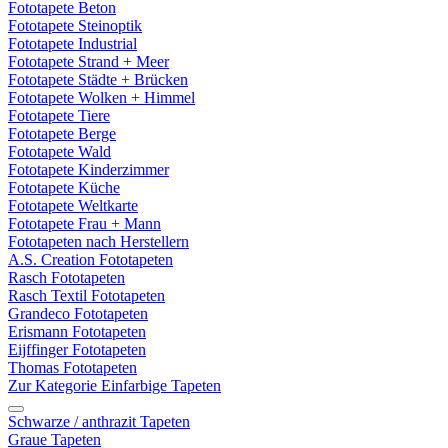
Fototapete Beton
Fototapete Steinoptik
Fototapete Industrial
Fototapete Strand + Meer
Fototapete Städte + Brücken
Fototapete Wolken + Himmel
Fototapete Tiere
Fototapete Berge
Fototapete Wald
Fototapete Kinderzimmer
Fototapete Küche
Fototapete Weltkarte
Fototapete Frau + Mann
Fototapeten nach Herstellern
A.S. Creation Fototapeten
Rasch Fototapeten
Rasch Textil Fototapeten
Grandeco Fototapeten
Erismann Fototapeten
Eijffinger Fototapeten
Thomas Fototapeten
Zur Kategorie Einfarbige Tapeten
Schwarze / anthrazit Tapeten
Graue Tapeten