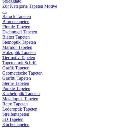
Soleggiato
Zur Kategorie Tapeten Motive
Barock Tapeten
Blumentapeten
Florale Tapeten
Dschungel Tapeten
Blätter Tapeten
Steinoptik Tapeten
Marmor Tapeten
Holzoptik Tapeten
Tiermotiv Tapeten
Tapeten mit Schrift
Grafik Tapeten
Geometrische Tapeten
Graffiti Tapeten
Sterne Tapeten
Punkte Tapeten
Kacheloptik Tapeten
Metalloptik Tapeten
Retro Tapeten
Lederoptik Tapeten
Streifentapeten
3D Tapeten
Küchentapeten