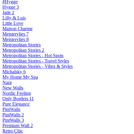
#Hygge
Hygge 3
Jade 2
Lilly & Luis
Little Love
Maison Charme
Meistervlies 7
Meistervlies 8
Metropolitan Stories
Metropolitan Stories 2
Metropolitan Stories - Hot Spots
Metropolitan Stories - Travel Styles
Metropolitan Stories - Vibes & Styles
Michalsky 6
My Home My Spa
Nara
New Walls
Nordic Feeling
Only Borders 11
Pure Elegance
PintWalls
PintWalls 2
PintWalls 3
Premium Wall 2
Retro Chic