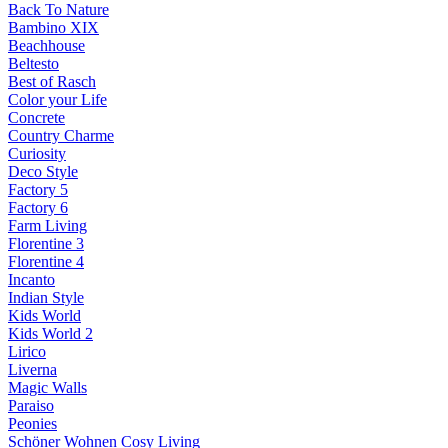
Back To Nature
Bambino XIX
Beachhouse
Beltesto
Best of Rasch
Color your Life
Concrete
Country Charme
Curiosity
Deco Style
Factory 5
Factory 6
Farm Living
Florentine 3
Florentine 4
Incanto
Indian Style
Kids World
Kids World 2
Lirico
Liverna
Magic Walls
Paraiso
Peonies
Schöner Wohnen Cosy Living