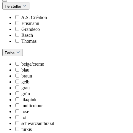
Hersteller
A.S. Création
Erismann
Grandeco
Rasch
Thomas
Farbe
beige/creme
blau
braun
gelb
grau
grün
lila/pink
multicolour
rose
rot
schwarz/anthrazit
türkis