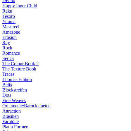
Divino
Happy Inner Child
Raku
Tesoro
Yuuma
Masureel
Amazone
Erosion
Ray
Rock
Romance
Serica
The Colour Book 2
The Texture Book
Traces
Thomas Edition
Belix
Blockstreifen
Dots
Fine Weaves
Ornamente/Barocktapeten
Attraction
Brasilien
Farbtöne
Platin Formen