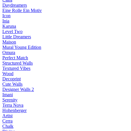
Daydreamers
Eine Rolle Ein Motiv
Icon
Inia
Karuna
Level Two
Little Dreamers
Maison
Mural Young Edition
Omura
Perfect Match
Structured Walls
Textured Vibes
Wood
Decoprint
Cute Walls
Designer Walls 2
Imani
Serenity
Terra Nova
Hohenberger
Artist
Cerra
Chalk