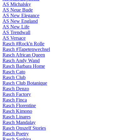
AS Michalsky
AS Neue Bude
AS New Elegance
AS New England
AS New Life
AS Trendwall
AS Versace
Rasch #Rock'n Rolle
Rasch #Tapetenwechsel
Rasch African Queen
Rasch Andy Wand
Rasch Barbara Home
Rasch Cato
Rasch Club
Rasch Club Botanique
Rasch Denzo
Rasch Factory
Rasch Finca
Rasch Florentine
Rasch Kimono
Rasch Linares
Rasch Mandalay
Rasch Onszelf Stories
Rasch Poetry
Rasch Saphira