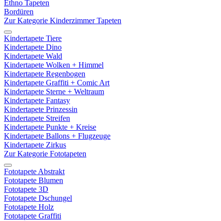
Ethno Tapeten
Bordüren
Zur Kategorie Kinderzimmer Tapeten
Kindertapete Tiere
Kindertapete Dino
Kindertapete Wald
Kindertapete Wolken + Himmel
Kindertapete Regenbogen
Kindertapete Graffiti + Comic Art
Kindertapete Sterne + Weltraum
Kindertapete Fantasy
Kindertapete Prinzessin
Kindertapete Streifen
Kindertapete Punkte + Kreise
Kindertapete Ballons + Flugzeuge
Kindertapete Zirkus
Zur Kategorie Fototapeten
Fototapete Abstrakt
Fototapete Blumen
Fototapete 3D
Fototapete Dschungel
Fototapete Holz
Fototapete Graffiti