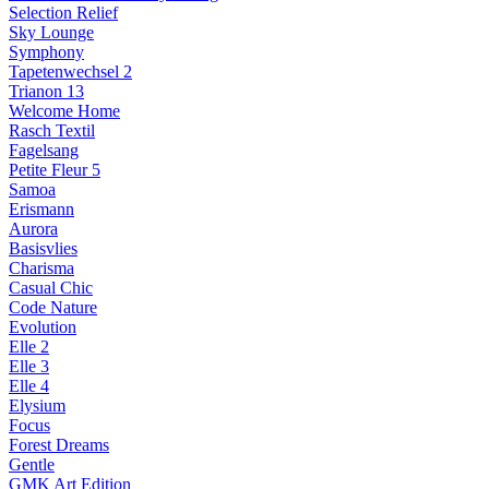
Selection Relief
Sky Lounge
Symphony
Tapetenwechsel 2
Trianon 13
Welcome Home
Rasch Textil
Fagelsang
Petite Fleur 5
Samoa
Erismann
Aurora
Basisvlies
Charisma
Casual Chic
Code Nature
Evolution
Elle 2
Elle 3
Elle 4
Elysium
Focus
Forest Dreams
Gentle
GMK Art Edition