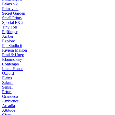
Palazzo 2
Primavera
Secret Garden
Small Prints
Special FX 2
Tiny Tots
Eijffinger
Amber
Explore
Pip Studio 6
Riviera Maison
Emil & Hugo
Bloomsbury
Contempo
Linen House
Oxford
Plains
Sakura
Sensai
Erfurt
Grandeco
Ambience
Arcadia
Attitude
Ciara