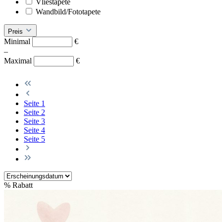
Vliestapete
Wandbild/Fototapete
Preis
Minimal
€
–
Maximal
€
Seite
1
Seite
2
Seite
3
Seite
4
Seite
5
%
Rabatt