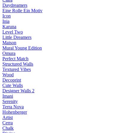
Daydreamers
Eine Rolle Ein Motiv
Icon
Inia
Karuna
Level Two
Little Dreamers
Maison
Mural Young Edition
Omura
Perfect Match
Structured Walls
Textured Vibes
Wood
Decoprint
Cute Walls
Designer Walls 2
Imani
Serenity
Terra Nova
Hohenberger
Artist
Cerra
Chalk