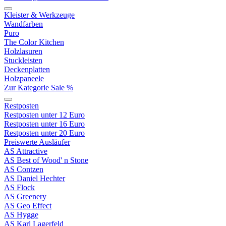
Kleister & Werkzeuge
Wandfarben
Puro
The Color Kitchen
Holzlasuren
Stuckleisten
Deckenplatten
Holzpaneele
Zur Kategorie Sale %
Restposten
Restposten unter 12 Euro
Restposten unter 16 Euro
Restposten unter 20 Euro
Preiswerte Ausläufer
AS Attractive
AS Best of Wood' n Stone
AS Contzen
AS Daniel Hechter
AS Flock
AS Greenery
AS Geo Effect
AS Hygge
AS Karl Lagerfeld