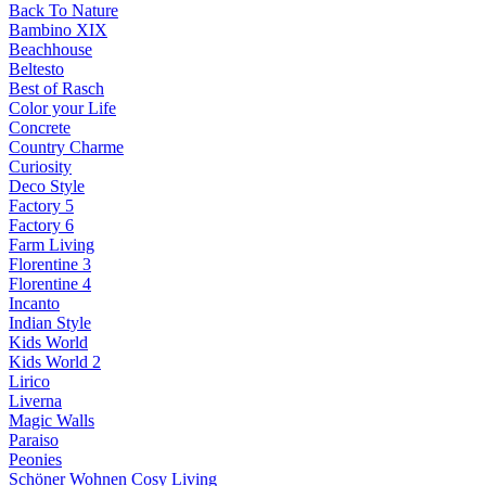
Back To Nature
Bambino XIX
Beachhouse
Beltesto
Best of Rasch
Color your Life
Concrete
Country Charme
Curiosity
Deco Style
Factory 5
Factory 6
Farm Living
Florentine 3
Florentine 4
Incanto
Indian Style
Kids World
Kids World 2
Lirico
Liverna
Magic Walls
Paraiso
Peonies
Schöner Wohnen Cosy Living