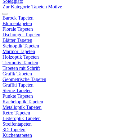
Soleggiato
Zur Kategorie Tapeten Motive
Barock Tapeten
Blumentapeten
Florale Tapeten
Dschungel Tapeten
Blätter Tapeten
Steinoptik Tapeten
Marmor Tapeten
Holzoptik Tapeten
Tiermotiv Tapeten
Tapeten mit Schrift
Grafik Tapeten
Geometrische Tapeten
Graffiti Tapeten
Sterne Tapeten
Punkte Tapeten
Kacheloptik Tapeten
Metalloptik Tapeten
Retro Tapeten
Lederoptik Tapeten
Streifentapeten
3D Tapeten
Küchentapeten