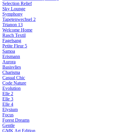
Selection Relief
Sky Lounge
Symphony
Tapetenwechsel 2
Trianon 13
Welcome Home
Rasch Textil
Fagelsang
Petite Fleur 5
Samoa
Erismann
Aurora
Basisvlies
Charisma
Casual Chic
Code Nature
Evolution
Elle 2
Elle 3
Elle 4
Elysium
Focus
Forest Dreams
Gentle
GMK Art Edition