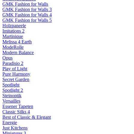
GMK Fashion for Walls
GMK Fashion for Walls 3
GMK Fashion for Walls 4
GMK Fashion for Walls 5
Holzpaneele
Imitations 2
Martinique
Melissa 4 Earth
ModeRolle
Modern Balance
Opus
Paradisio 2
Play of Light
Pure Harmony
Secret Garden
Spotlight
Spotlight 2
Steinoptik
Versailles
Essener Tapeten
Classic Silks 4
Best of Classic & Elegant
Energie
Just Kitchens
Miniatures 3