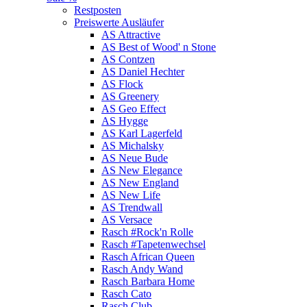
Restposten
Preiswerte Ausläufer
AS Attractive
AS Best of Wood' n Stone
AS Contzen
AS Daniel Hechter
AS Flock
AS Greenery
AS Geo Effect
AS Hygge
AS Karl Lagerfeld
AS Michalsky
AS Neue Bude
AS New Elegance
AS New England
AS New Life
AS Trendwall
AS Versace
Rasch #Rock'n Rolle
Rasch #Tapetenwechsel
Rasch African Queen
Rasch Andy Wand
Rasch Barbara Home
Rasch Cato
Rasch Club