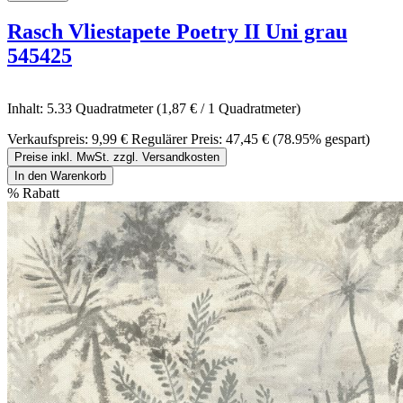
Rasch Vliestapete Poetry II Uni grau
545425
Inhalt:
5.33 Quadratmeter
(1,87 € / 1 Quadratmeter)
Verkaufspreis:
9,99 €
Regulärer Preis:
47,45 €
(78.95% gespart)
Preise inkl. MwSt. zzgl. Versandkosten
In den Warenkorb
%
Rabatt