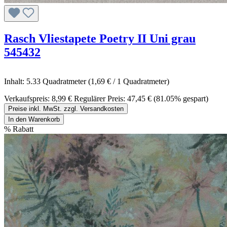
Rasch Vliestapete Poetry II Uni grau
545432
Inhalt:
5.33 Quadratmeter
(1,69 € / 1 Quadratmeter)
Verkaufspreis:
8,99 €
Regulärer Preis:
47,45 €
(81.05% gespart)
Preise inkl. MwSt. zzgl. Versandkosten
In den Warenkorb
%
Rabatt