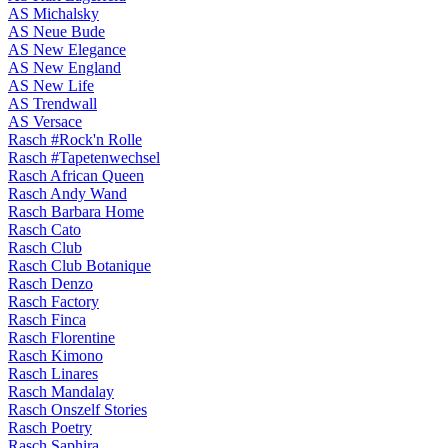
AS Michalsky
AS Neue Bude
AS New Elegance
AS New England
AS New Life
AS Trendwall
AS Versace
Rasch #Rock'n Rolle
Rasch #Tapetenwechsel
Rasch African Queen
Rasch Andy Wand
Rasch Barbara Home
Rasch Cato
Rasch Club
Rasch Club Botanique
Rasch Denzo
Rasch Factory
Rasch Finca
Rasch Florentine
Rasch Kimono
Rasch Linares
Rasch Mandalay
Rasch Onszelf Stories
Rasch Poetry
Rasch Saphira