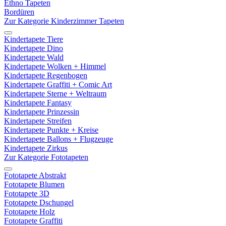
Ethno Tapeten
Bordüren
Zur Kategorie Kinderzimmer Tapeten
Kindertapete Tiere
Kindertapete Dino
Kindertapete Wald
Kindertapete Wolken + Himmel
Kindertapete Regenbogen
Kindertapete Graffiti + Comic Art
Kindertapete Sterne + Weltraum
Kindertapete Fantasy
Kindertapete Prinzessin
Kindertapete Streifen
Kindertapete Punkte + Kreise
Kindertapete Ballons + Flugzeuge
Kindertapete Zirkus
Zur Kategorie Fototapeten
Fototapete Abstrakt
Fototapete Blumen
Fototapete 3D
Fototapete Dschungel
Fototapete Holz
Fototapete Graffiti