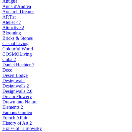
Antigua
Anna d'Andrea
Aquarell Dreams
ARTist
Atelier 47
Attractive 2
Blooming
Bricks & Stones
Casual Living
Colourful World
COSMOLiving
Cuba 2
Daniel Hechter 7
Deco
Desert Lodge
Designwalls
Designwalls 2
Designwalls 2.0
Dream Flowery
Drawn into Nature
Elements 2
Famous Garden
French Affair
History of Art 2
House of Turnowsky