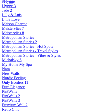
#Hygge
Hygge 3
Jade 2
Lilly & Luis
Little Love
Maison Charme
Meistervlies 7
Meistervlies 8
Metropolitan Stories
Metropolitan Stories 2
Metropolitan Stories - Hot Spots
Metropolitan Stories - Travel Styles
Metropolitan Stories - Vibes & Styles
Michalsky 6
My Home My Spa
Nara
New Walls
Nordic Feeling
Only Borders 11
Pure Elegance
PintWalls
PintWalls 2
PintWalls 3
Premium Wall 2
Retro Chic