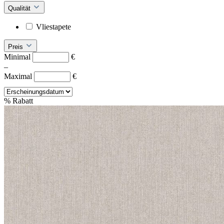
Qualität
Vliestapete
Preis
Minimal
€
–
Maximal
€
%
Rabatt