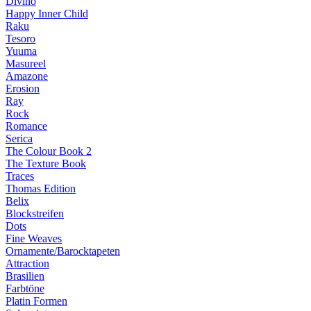
Divino
Happy Inner Child
Raku
Tesoro
Yuuma
Masureel
Amazone
Erosion
Ray
Rock
Romance
Serica
The Colour Book 2
The Texture Book
Traces
Thomas Edition
Belix
Blockstreifen
Dots
Fine Weaves
Ornamente/Barocktapeten
Attraction
Brasilien
Farbtöne
Platin Formen