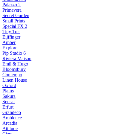
Palazzo 2
Primavera
Secret Garden
Small Prints
Special FX 2
Tiny Tots
Eijffinger
Amber
Explore
Pip Studio 6
Riviera Maison
Emil & Hugo
Bloomsbury
Contempo
Linen House
Oxford
Plains
Sakura
Sensai
Erfurt
Grandeco
Ambience
Arcadia
Attitude
Ciara