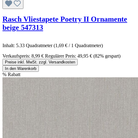
Rasch Vliestapete Poetry II Ornamente
beige 547313
Inhalt:
5.33 Quadratmeter
(1,69 € / 1 Quadratmeter)
Verkaufspreis:
8,99 €
Regulärer Preis:
49,95 €
(82% gespart)
Preise inkl. MwSt. zzgl. Versandkosten
In den Warenkorb
%
Rabatt