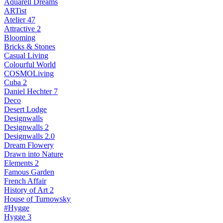
Aquarell Dreams
ARTist
Atelier 47
Attractive 2
Blooming
Bricks & Stones
Casual Living
Colourful World
COSMOLiving
Cuba 2
Daniel Hechter 7
Deco
Desert Lodge
Designwalls
Designwalls 2
Designwalls 2.0
Dream Flowery
Drawn into Nature
Elements 2
Famous Garden
French Affair
History of Art 2
House of Turnowsky
#Hygge
Hygge 3