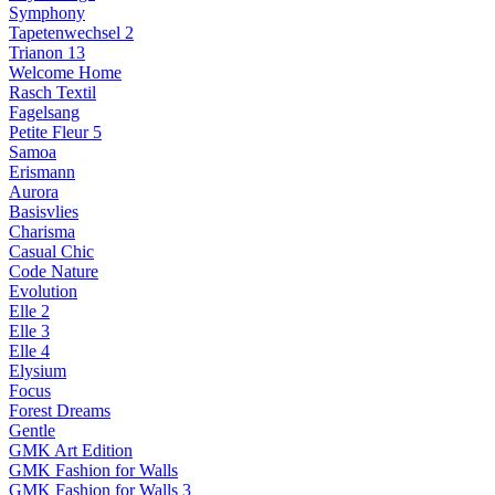
Symphony
Tapetenwechsel 2
Trianon 13
Welcome Home
Rasch Textil
Fagelsang
Petite Fleur 5
Samoa
Erismann
Aurora
Basisvlies
Charisma
Casual Chic
Code Nature
Evolution
Elle 2
Elle 3
Elle 4
Elysium
Focus
Forest Dreams
Gentle
GMK Art Edition
GMK Fashion for Walls
GMK Fashion for Walls 3