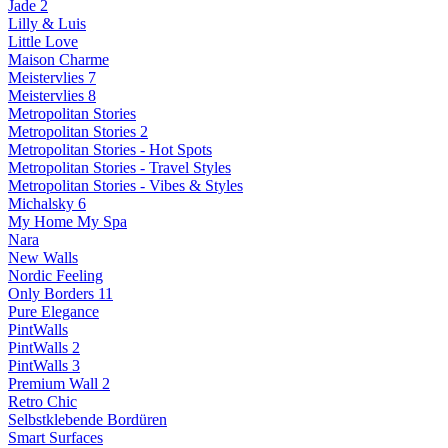
Jade 2
Lilly & Luis
Little Love
Maison Charme
Meistervlies 7
Meistervlies 8
Metropolitan Stories
Metropolitan Stories 2
Metropolitan Stories - Hot Spots
Metropolitan Stories - Travel Styles
Metropolitan Stories - Vibes & Styles
Michalsky 6
My Home My Spa
Nara
New Walls
Nordic Feeling
Only Borders 11
Pure Elegance
PintWalls
PintWalls 2
PintWalls 3
Premium Wall 2
Retro Chic
Selbstklebende Bordüren
Smart Surfaces