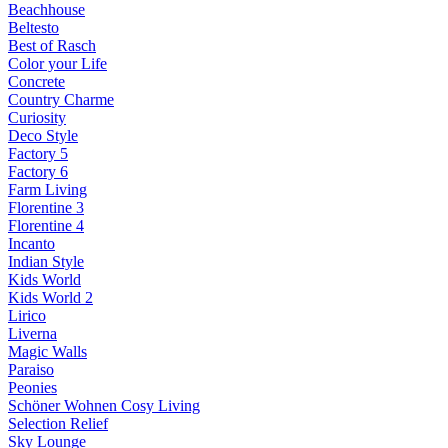
Beachhouse
Beltesto
Best of Rasch
Color your Life
Concrete
Country Charme
Curiosity
Deco Style
Factory 5
Factory 6
Farm Living
Florentine 3
Florentine 4
Incanto
Indian Style
Kids World
Kids World 2
Lirico
Liverna
Magic Walls
Paraiso
Peonies
Schöner Wohnen Cosy Living
Selection Relief
Sky Lounge