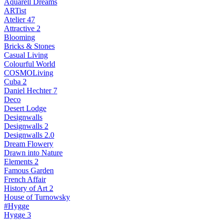
Aquarell Dreams
ARTist
Atelier 47
Attractive 2
Blooming
Bricks & Stones
Casual Living
Colourful World
COSMOLiving
Cuba 2
Daniel Hechter 7
Deco
Desert Lodge
Designwalls
Designwalls 2
Designwalls 2.0
Dream Flowery
Drawn into Nature
Elements 2
Famous Garden
French Affair
History of Art 2
House of Turnowsky
#Hygge
Hygge 3