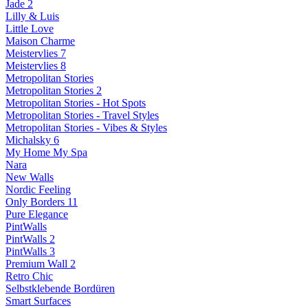
Jade 2
Lilly & Luis
Little Love
Maison Charme
Meistervlies 7
Meistervlies 8
Metropolitan Stories
Metropolitan Stories 2
Metropolitan Stories - Hot Spots
Metropolitan Stories - Travel Styles
Metropolitan Stories - Vibes & Styles
Michalsky 6
My Home My Spa
Nara
New Walls
Nordic Feeling
Only Borders 11
Pure Elegance
PintWalls
PintWalls 2
PintWalls 3
Premium Wall 2
Retro Chic
Selbstklebende Bordüren
Smart Surfaces