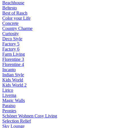
Beachhouse
Beltesto
Best of Rasch
Color your Life
Concrete
Country Charme
Curiosity
Deco Style
Factory 5
Factory 6
Farm Living
Florentine 3
Florentine 4
Incanto
Indian Style
Kids World
Kids World 2
Lirico
Liverna
Magic Walls
Paraiso
Peonies
Schöner Wohnen Cosy Living
Selection Relief
Sky Lounge