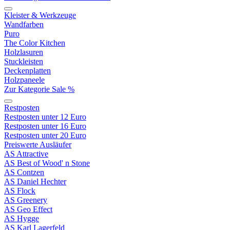
Kleister & Werkzeuge
Wandfarben
Puro
The Color Kitchen
Holzlasuren
Stuckleisten
Deckenplatten
Holzpaneele
Zur Kategorie Sale %
Restposten
Restposten unter 12 Euro
Restposten unter 16 Euro
Restposten unter 20 Euro
Preiswerte Ausläufer
AS Attractive
AS Best of Wood' n Stone
AS Contzen
AS Daniel Hechter
AS Flock
AS Greenery
AS Geo Effect
AS Hygge
AS Karl Lagerfeld