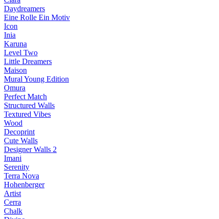
Daydreamers
Eine Rolle Ein Motiv
Icon
Inia
Karuna
Level Two
Little Dreamers
Maison
Mural Young Edition
Omura
Perfect Match
Structured Walls
Textured Vibes
Wood
Decoprint
Cute Walls
Designer Walls 2
Imani
Serenity
Terra Nova
Hohenberger
Artist
Cerra
Chalk