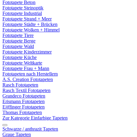
Fototapete Beton
Fototapete Steinoptik
Fototapete Industrial
Fototapete Strand + Meer
Fototapete Städte + Brücken
Fototapete Wolken + Himmel
Fototapete Tiere
Fototapete Berge
Fototapete Wald
Fototapete Kinderzimmer
Fototapete Küche
Fototapete Weltkarte
Fototapete Frau + Mann
Fototapeten nach Herstellern
A.S. Creation Fototapeten
Rasch Fototapeten
Rasch Textil Fototapeten
Grandeco Fototapeten
Erismann Fototapeten
Eijffinger Fototapeten
Thomas Fototapeten
Zur Kategorie Einfarbige Tapeten
Schwarze / anthrazit Tapeten
Graue Tapeten