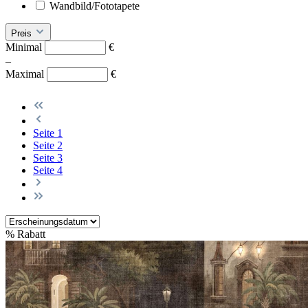
Wandbild/Fototapete
Preis
Minimal
€
–
Maximal
€
Seite
1
Seite
2
Seite
3
Seite
4
%
Rabatt