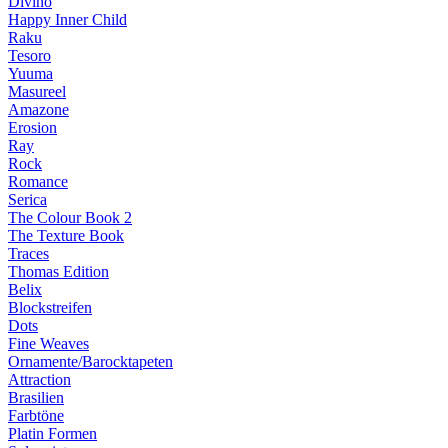
Divino
Happy Inner Child
Raku
Tesoro
Yuuma
Masureel
Amazone
Erosion
Ray
Rock
Romance
Serica
The Colour Book 2
The Texture Book
Traces
Thomas Edition
Belix
Blockstreifen
Dots
Fine Weaves
Ornamente/Barocktapeten
Attraction
Brasilien
Farbtöne
Platin Formen