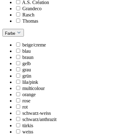
A.S. Création
Grandeco
Rasch
Thomas
Farbe
beige/creme
blau
braun
gelb
grau
grün
lila/pink
multicolour
orange
rose
rot
schwarz-weiss
schwarz/anthrazit
türkis
weiss