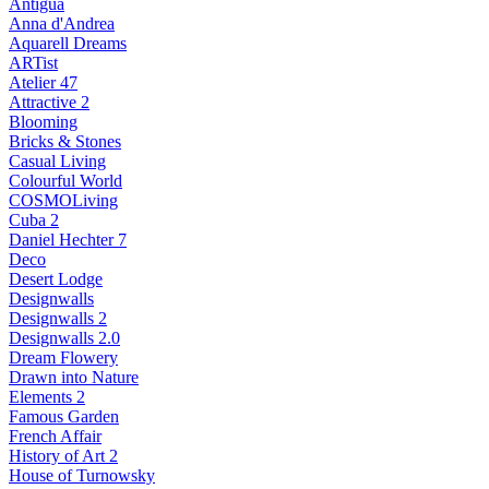
Antigua
Anna d'Andrea
Aquarell Dreams
ARTist
Atelier 47
Attractive 2
Blooming
Bricks & Stones
Casual Living
Colourful World
COSMOLiving
Cuba 2
Daniel Hechter 7
Deco
Desert Lodge
Designwalls
Designwalls 2
Designwalls 2.0
Dream Flowery
Drawn into Nature
Elements 2
Famous Garden
French Affair
History of Art 2
House of Turnowsky