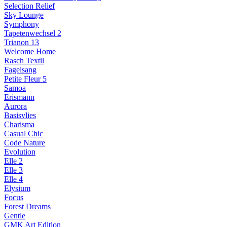
Selection Relief
Sky Lounge
Symphony
Tapetenwechsel 2
Trianon 13
Welcome Home
Rasch Textil
Fagelsang
Petite Fleur 5
Samoa
Erismann
Aurora
Basisvlies
Charisma
Casual Chic
Code Nature
Evolution
Elle 2
Elle 3
Elle 4
Elysium
Focus
Forest Dreams
Gentle
GMK Art Edition