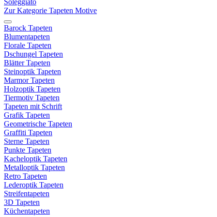
Soleggiato
Zur Kategorie Tapeten Motive
Barock Tapeten
Blumentapeten
Florale Tapeten
Dschungel Tapeten
Blätter Tapeten
Steinoptik Tapeten
Marmor Tapeten
Holzoptik Tapeten
Tiermotiv Tapeten
Tapeten mit Schrift
Grafik Tapeten
Geometrische Tapeten
Graffiti Tapeten
Sterne Tapeten
Punkte Tapeten
Kacheloptik Tapeten
Metalloptik Tapeten
Retro Tapeten
Lederoptik Tapeten
Streifentapeten
3D Tapeten
Küchentapeten