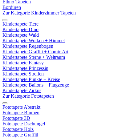
Ethno Tapeten
Bordüren
Zur Kategorie Kinderzimmer Tapeten
Kindertapete Tiere
Kindertapete Dino
Kindertapete Wald
Kindertapete Wolken + Himmel
Kindertapete Regenbogen
Kindertapete Graffiti + Comic Art
Kindertapete Sterne + Weltraum
Kindertapete Fantasy
Kindertapete Prinzessin
Kindertapete Streifen
Kindertapete Punkte + Kreise
Kindertapete Ballons + Flugzeuge
Kindertapete Zirkus
Zur Kategorie Fototapeten
Fototapete Abstrakt
Fototapete Blumen
Fototapete 3D
Fototapete Dschungel
Fototapete Holz
Fototapete Graffiti