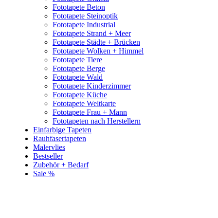
Fototapete Beton
Fototapete Steinoptik
Fototapete Industrial
Fototapete Strand + Meer
Fototapete Städte + Brücken
Fototapete Wolken + Himmel
Fototapete Tiere
Fototapete Berge
Fototapete Wald
Fototapete Kinderzimmer
Fototapete Küche
Fototapete Weltkarte
Fototapete Frau + Mann
Fototapeten nach Herstellern
Einfarbige Tapeten
Rauhfasertapeten
Malervlies
Bestseller
Zubehör + Bedarf
Sale %