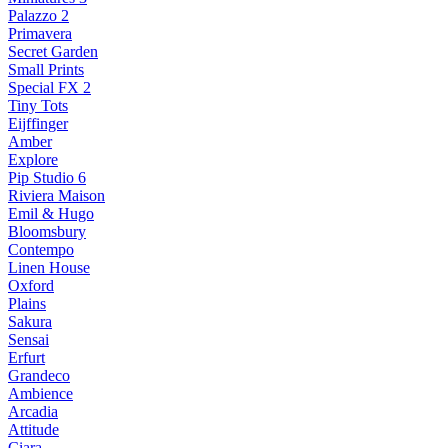
Palazzo 2
Primavera
Secret Garden
Small Prints
Special FX 2
Tiny Tots
Eijffinger
Amber
Explore
Pip Studio 6
Riviera Maison
Emil & Hugo
Bloomsbury
Contempo
Linen House
Oxford
Plains
Sakura
Sensai
Erfurt
Grandeco
Ambience
Arcadia
Attitude
Ciara