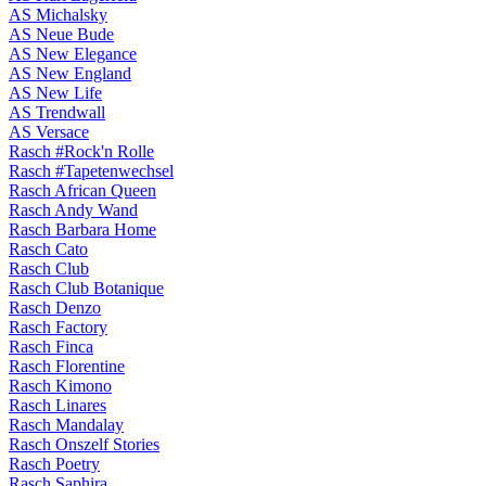
AS Michalsky
AS Neue Bude
AS New Elegance
AS New England
AS New Life
AS Trendwall
AS Versace
Rasch #Rock'n Rolle
Rasch #Tapetenwechsel
Rasch African Queen
Rasch Andy Wand
Rasch Barbara Home
Rasch Cato
Rasch Club
Rasch Club Botanique
Rasch Denzo
Rasch Factory
Rasch Finca
Rasch Florentine
Rasch Kimono
Rasch Linares
Rasch Mandalay
Rasch Onszelf Stories
Rasch Poetry
Rasch Saphira