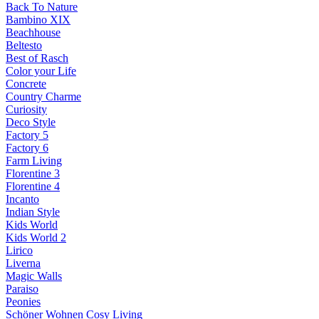
Back To Nature
Bambino XIX
Beachhouse
Beltesto
Best of Rasch
Color your Life
Concrete
Country Charme
Curiosity
Deco Style
Factory 5
Factory 6
Farm Living
Florentine 3
Florentine 4
Incanto
Indian Style
Kids World
Kids World 2
Lirico
Liverna
Magic Walls
Paraiso
Peonies
Schöner Wohnen Cosy Living