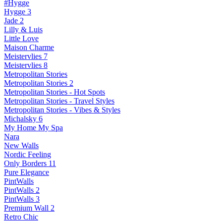
#Hygge
Hygge 3
Jade 2
Lilly & Luis
Little Love
Maison Charme
Meistervlies 7
Meistervlies 8
Metropolitan Stories
Metropolitan Stories 2
Metropolitan Stories - Hot Spots
Metropolitan Stories - Travel Styles
Metropolitan Stories - Vibes & Styles
Michalsky 6
My Home My Spa
Nara
New Walls
Nordic Feeling
Only Borders 11
Pure Elegance
PintWalls
PintWalls 2
PintWalls 3
Premium Wall 2
Retro Chic