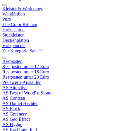
Kleister & Werkzeuge
Wandfarben
Puro
The Color Kitchen
Holzlasuren
Stuckleisten
Deckenplatten
Holzpaneele
Zur Kategorie Sale %
Restposten
Restposten unter 12 Euro
Restposten unter 16 Euro
Restposten unter 20 Euro
Preiswerte Ausläufer
AS Attractive
AS Best of Wood' n Stone
AS Contzen
AS Daniel Hechter
AS Flock
AS Greenery
AS Geo Effect
AS Hygge
AS Karl Lagerfeld