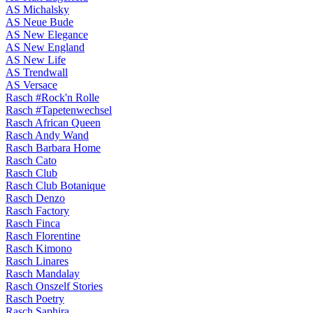
AS Michalsky
AS Neue Bude
AS New Elegance
AS New England
AS New Life
AS Trendwall
AS Versace
Rasch #Rock'n Rolle
Rasch #Tapetenwechsel
Rasch African Queen
Rasch Andy Wand
Rasch Barbara Home
Rasch Cato
Rasch Club
Rasch Club Botanique
Rasch Denzo
Rasch Factory
Rasch Finca
Rasch Florentine
Rasch Kimono
Rasch Linares
Rasch Mandalay
Rasch Onszelf Stories
Rasch Poetry
Rasch Saphira