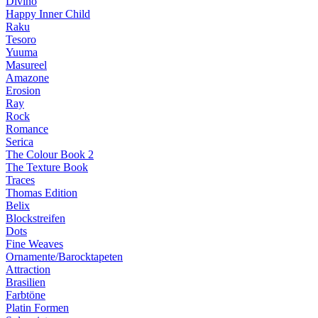
Divino
Happy Inner Child
Raku
Tesoro
Yuuma
Masureel
Amazone
Erosion
Ray
Rock
Romance
Serica
The Colour Book 2
The Texture Book
Traces
Thomas Edition
Belix
Blockstreifen
Dots
Fine Weaves
Ornamente/Barocktapeten
Attraction
Brasilien
Farbtöne
Platin Formen