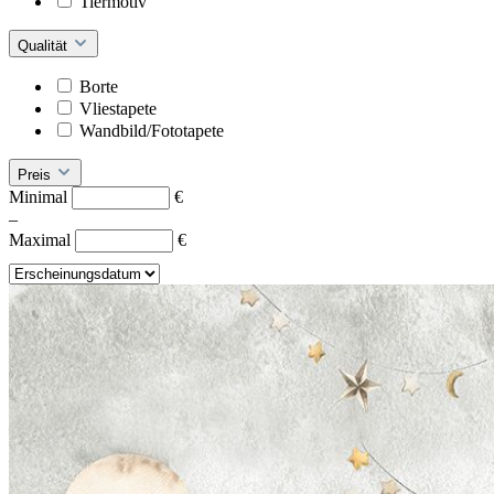
Tiermotiv
Qualität
Borte
Vliestapete
Wandbild/Fototapete
Preis
Minimal
€
–
Maximal
€