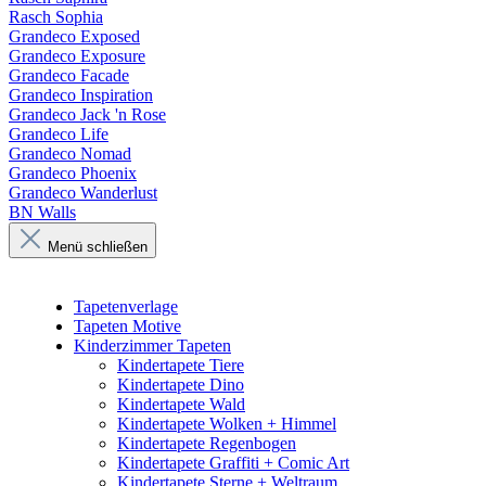
Rasch Sophia
Grandeco Exposed
Grandeco Exposure
Grandeco Facade
Grandeco Inspiration
Grandeco Jack 'n Rose
Grandeco Life
Grandeco Nomad
Grandeco Phoenix
Grandeco Wanderlust
BN Walls
Menü schließen
Tapetenverlage
Tapeten Motive
Kinderzimmer Tapeten
Kindertapete Tiere
Kindertapete Dino
Kindertapete Wald
Kindertapete Wolken + Himmel
Kindertapete Regenbogen
Kindertapete Graffiti + Comic Art
Kindertapete Sterne + Weltraum