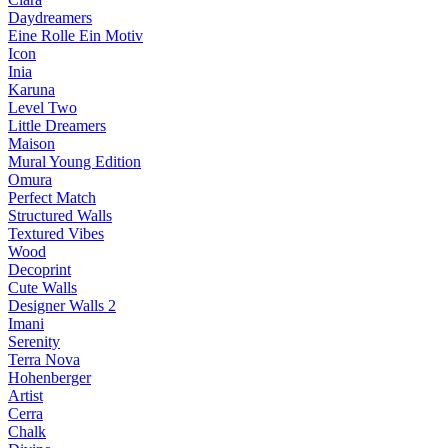
Daydreamers
Eine Rolle Ein Motiv
Icon
Inia
Karuna
Level Two
Little Dreamers
Maison
Mural Young Edition
Omura
Perfect Match
Structured Walls
Textured Vibes
Wood
Decoprint
Cute Walls
Designer Walls 2
Imani
Serenity
Terra Nova
Hohenberger
Artist
Cerra
Chalk