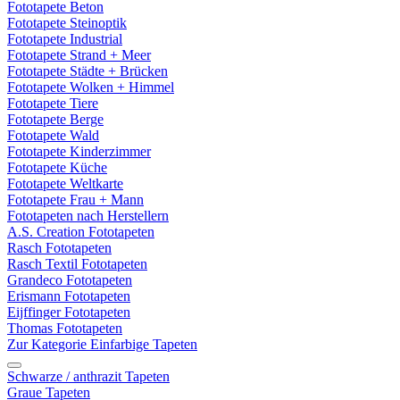
Fototapete Beton
Fototapete Steinoptik
Fototapete Industrial
Fototapete Strand + Meer
Fototapete Städte + Brücken
Fototapete Wolken + Himmel
Fototapete Tiere
Fototapete Berge
Fototapete Wald
Fototapete Kinderzimmer
Fototapete Küche
Fototapete Weltkarte
Fototapete Frau + Mann
Fototapeten nach Herstellern
A.S. Creation Fototapeten
Rasch Fototapeten
Rasch Textil Fototapeten
Grandeco Fototapeten
Erismann Fototapeten
Eijffinger Fototapeten
Thomas Fototapeten
Zur Kategorie Einfarbige Tapeten
Schwarze / anthrazit Tapeten
Graue Tapeten