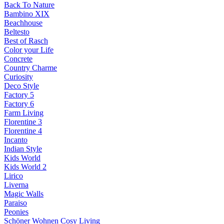
Back To Nature
Bambino XIX
Beachhouse
Beltesto
Best of Rasch
Color your Life
Concrete
Country Charme
Curiosity
Deco Style
Factory 5
Factory 6
Farm Living
Florentine 3
Florentine 4
Incanto
Indian Style
Kids World
Kids World 2
Lirico
Liverna
Magic Walls
Paraiso
Peonies
Schöner Wohnen Cosy Living