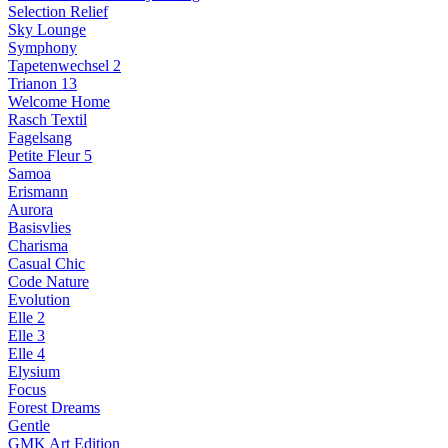
Selection Relief
Sky Lounge
Symphony
Tapetenwechsel 2
Trianon 13
Welcome Home
Rasch Textil
Fagelsang
Petite Fleur 5
Samoa
Erismann
Aurora
Basisvlies
Charisma
Casual Chic
Code Nature
Evolution
Elle 2
Elle 3
Elle 4
Elysium
Focus
Forest Dreams
Gentle
GMK Art Edition