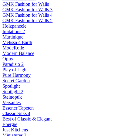
GMK Fashion for Walls
GMK Fashion for Walls 3
GMK Fashion for Walls 4
GMK Fashion for Walls 5
Holzpaneele
Imitations 2
Martinique
Melissa 4 Earth
ModeRolle
Modern Balance
Opus
Paradisio 2
Play of Light
Pure Harmony
Secret Garden
Spotlight
Spotlight 2
Steinoptik
Versailles
Essener Tapeten
Classic Silks 4
Best of Classic & Elegant
Energie
Just Kitchens
Miniatures 3