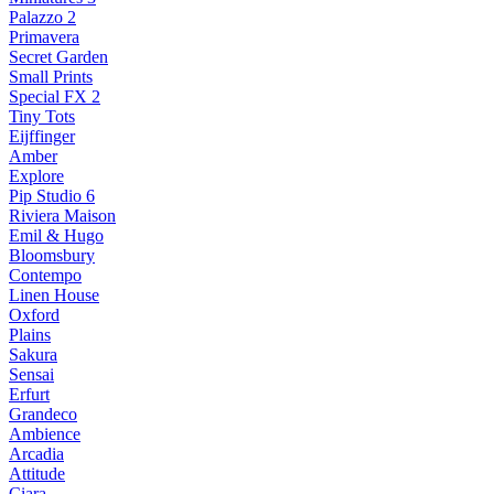
Palazzo 2
Primavera
Secret Garden
Small Prints
Special FX 2
Tiny Tots
Eijffinger
Amber
Explore
Pip Studio 6
Riviera Maison
Emil & Hugo
Bloomsbury
Contempo
Linen House
Oxford
Plains
Sakura
Sensai
Erfurt
Grandeco
Ambience
Arcadia
Attitude
Ciara