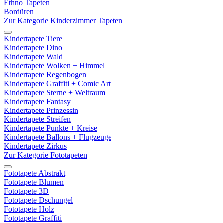
Ethno Tapeten
Bordüren
Zur Kategorie Kinderzimmer Tapeten
Kindertapete Tiere
Kindertapete Dino
Kindertapete Wald
Kindertapete Wolken + Himmel
Kindertapete Regenbogen
Kindertapete Graffiti + Comic Art
Kindertapete Sterne + Weltraum
Kindertapete Fantasy
Kindertapete Prinzessin
Kindertapete Streifen
Kindertapete Punkte + Kreise
Kindertapete Ballons + Flugzeuge
Kindertapete Zirkus
Zur Kategorie Fototapeten
Fototapete Abstrakt
Fototapete Blumen
Fototapete 3D
Fototapete Dschungel
Fototapete Holz
Fototapete Graffiti