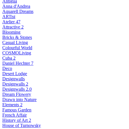
Antigua
Anna d'Andrea
Aquarell Dreams
ARTist
Atelier 47
Attractive 2
Blooming
Bricks & Stones
Casual Living
Colourful World
COSMOLiving
Cuba 2
Daniel Hechter 7
Deco
Desert Lodge
Designwalls
Designwalls 2
Designwalls 2.0
Dream Flowery
Drawn into Nature
Elements 2
Famous Garden
French Affair
History of Art 2
House of Turnowsky