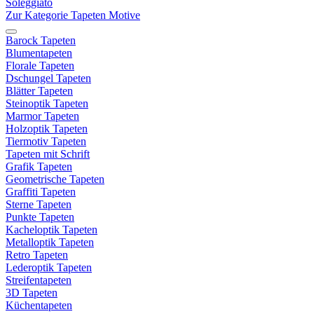
Soleggiato
Zur Kategorie Tapeten Motive
Barock Tapeten
Blumentapeten
Florale Tapeten
Dschungel Tapeten
Blätter Tapeten
Steinoptik Tapeten
Marmor Tapeten
Holzoptik Tapeten
Tiermotiv Tapeten
Tapeten mit Schrift
Grafik Tapeten
Geometrische Tapeten
Graffiti Tapeten
Sterne Tapeten
Punkte Tapeten
Kacheloptik Tapeten
Metalloptik Tapeten
Retro Tapeten
Lederoptik Tapeten
Streifentapeten
3D Tapeten
Küchentapeten