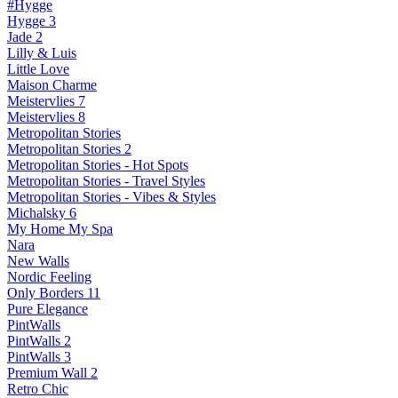
#Hygge
Hygge 3
Jade 2
Lilly & Luis
Little Love
Maison Charme
Meistervlies 7
Meistervlies 8
Metropolitan Stories
Metropolitan Stories 2
Metropolitan Stories - Hot Spots
Metropolitan Stories - Travel Styles
Metropolitan Stories - Vibes & Styles
Michalsky 6
My Home My Spa
Nara
New Walls
Nordic Feeling
Only Borders 11
Pure Elegance
PintWalls
PintWalls 2
PintWalls 3
Premium Wall 2
Retro Chic