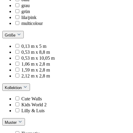
grau
grün
lila/pink
multicolour
Größe
0,13 m x 5 m
0,53 m x 8,8 m
0,53 m x 10,05 m
1,06 m x 2,8 m
1,59 m x 2,8 m
2,12 m x 2,8 m
Kollektion
Cute Walls
Kids World 2
Lilly & Luis
Muster