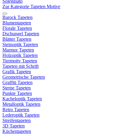
Soleggiato
Zur Kategorie Tapeten Motive
Barock Tapeten
Blumentapeten
Florale Tapeten
Dschungel Tapeten
Blätter Tapeten
Steinoptik Tapeten
Marmor Tapeten
Holzoptik Tapeten
Tiermotiv Tapeten
Tapeten mit Schrift
Grafik Tapeten
Geometrische Tapeten
Graffiti Tapeten
Sterne Tapeten
Punkte Tapeten
Kacheloptik Tapeten
Metalloptik Tapeten
Retro Tapeten
Lederoptik Tapeten
Streifentapeten
3D Tapeten
Küchentapeten