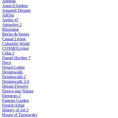
Antigua
Anna d'Andrea
Aquarell Dreams
ARTist
Atelier 47
Attractive 2
Blooming
Bricks & Stones
Casual Living
Colourful World
COSMOLiving
Cuba 2
Daniel Hechter 7
Deco
Desert Lodge
Designwalls
Designwalls 2
Designwalls 2.0
Dream Flowery
Drawn into Nature
Elements 2
Famous Garden
French Affair
History of Art 2
House of Turnowsky