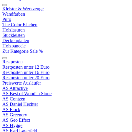
Kleister & Werkzeuge
Wandfarben
Puro
The Color Kitchen
Holzlasuren
Stuckleisten
Deckenplatten
Holzpaneele
Zur Kategorie Sale %
Restposten
Restposten unter 12 Euro
Restposten unter 16 Euro
Restposten unter 20 Euro
Preiswerte Ausläufer
AS Attractive
AS Best of Wood' n Stone
AS Contzen
AS Daniel Hechter
AS Flock
AS Greenery
AS Geo Effect
AS Hygge
AS Karl Lagerfeld