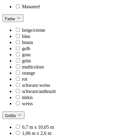
Masureel
Farbe
beige/creme
blau
braun
gelb
grau
grün
multicolour
orange
rot
schwarz-weiss
schwarz/anthrazit
türkis
weiss
Größe
0,7 m x 10,05 m
1,06 m x 2,6 m