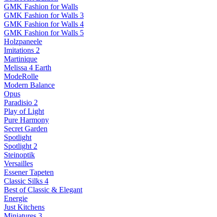
GMK Fashion for Walls
GMK Fashion for Walls 3
GMK Fashion for Walls 4
GMK Fashion for Walls 5
Holzpaneele
Imitations 2
Martinique
Melissa 4 Earth
ModeRolle
Modern Balance
Opus
Paradisio 2
Play of Light
Pure Harmony
Secret Garden
Spotlight
Spotlight 2
Steinoptik
Versailles
Essener Tapeten
Classic Silks 4
Best of Classic & Elegant
Energie
Just Kitchens
Miniatures 3