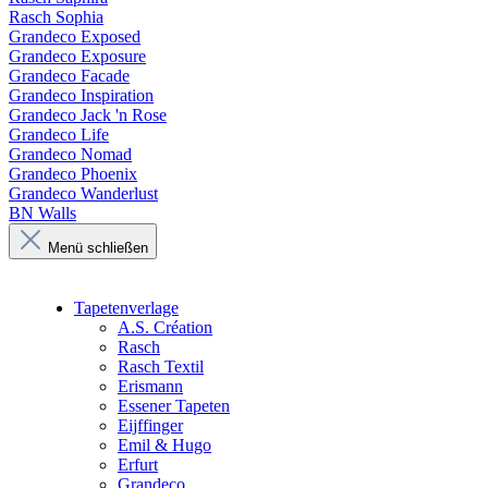
Rasch Sophia
Grandeco Exposed
Grandeco Exposure
Grandeco Facade
Grandeco Inspiration
Grandeco Jack 'n Rose
Grandeco Life
Grandeco Nomad
Grandeco Phoenix
Grandeco Wanderlust
BN Walls
Menü schließen
Tapetenverlage
A.S. Création
Rasch
Rasch Textil
Erismann
Essener Tapeten
Eijffinger
Emil & Hugo
Erfurt
Grandeco