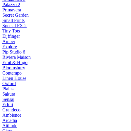
Palazzo 2
Primavera
Secret Garden
Small Prints
Special FX 2
Tiny Tots
Eijffinger
Amber
Explore
Pip Studio 6
Riviera Maison
Emil & Hugo
Bloomsbury
Contempo
Linen House
Oxford
Plains
Sakura
Sensai
Erfurt
Grandeco
Ambience
Arcadia
Attitude
Ciara