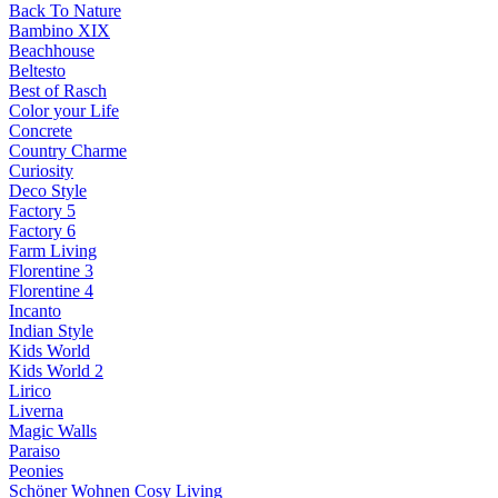
Back To Nature
Bambino XIX
Beachhouse
Beltesto
Best of Rasch
Color your Life
Concrete
Country Charme
Curiosity
Deco Style
Factory 5
Factory 6
Farm Living
Florentine 3
Florentine 4
Incanto
Indian Style
Kids World
Kids World 2
Lirico
Liverna
Magic Walls
Paraiso
Peonies
Schöner Wohnen Cosy Living