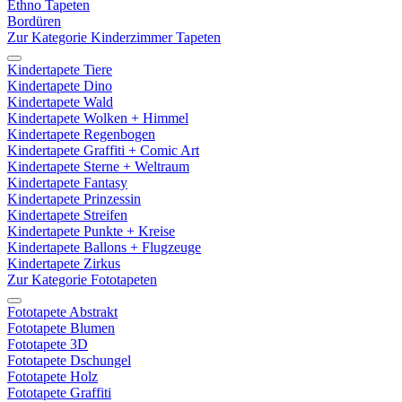
Ethno Tapeten
Bordüren
Zur Kategorie Kinderzimmer Tapeten
Kindertapete Tiere
Kindertapete Dino
Kindertapete Wald
Kindertapete Wolken + Himmel
Kindertapete Regenbogen
Kindertapete Graffiti + Comic Art
Kindertapete Sterne + Weltraum
Kindertapete Fantasy
Kindertapete Prinzessin
Kindertapete Streifen
Kindertapete Punkte + Kreise
Kindertapete Ballons + Flugzeuge
Kindertapete Zirkus
Zur Kategorie Fototapeten
Fototapete Abstrakt
Fototapete Blumen
Fototapete 3D
Fototapete Dschungel
Fototapete Holz
Fototapete Graffiti