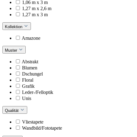
1,06 m x 3 m
1,27 m x 2,6 m
1,27 m x 3 m
Kollektion
Amazone
Muster
Abstrakt
Blumen
Dschungel
Floral
Grafik
Leder-/Felloptik
Unis
Qualität
Vliestapete
Wandbild/Fototapete