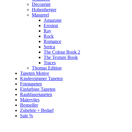
Decoprint
Hohenberger
Masureel
Amazone
Erosion
Ray
Rock
Romance
Serica
The Colour Book 2
The Texture Book
Traces
Thomas Edition
Tapeten Motive
Kinderzimmer Tapeten
Fototapeten
Einfarbige Tapeten
Rauhfasertapeten
Malervlies
Bestseller
Zubehör + Bedarf
Sale %