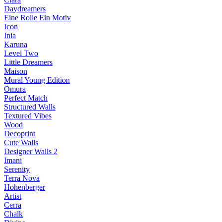
Daydreamers
Eine Rolle Ein Motiv
Icon
Inia
Karuna
Level Two
Little Dreamers
Maison
Mural Young Edition
Omura
Perfect Match
Structured Walls
Textured Vibes
Wood
Decoprint
Cute Walls
Designer Walls 2
Imani
Serenity
Terra Nova
Hohenberger
Artist
Cerra
Chalk