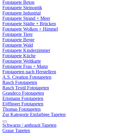
Fototapete Beton
Fototapete Steinoptik
Fototapete Industrial
Fototapete Strand + Meer
Fototapete Städte + Brücken
Fototapete Wolken + Himmel
Fototapete Tiere
Fototapete Berge
Fototapete Wald
Fototapete Kinderzimmer
Fototapete Küche
Fototapete Weltkarte
Fototapete Frau + Mann
Fototapeten nach Herstellern
A.S. Creation Fototapeten
Rasch Fototapeten
Rasch Textil Fototapeten
Grandeco Fototapeten
Erismann Fototapeten
Eijffinger Fototapeten
Thomas Fototapeten
Zur Kategorie Einfarbige Tapeten
Schwarze / anthrazit Tapeten
Graue Tapeten