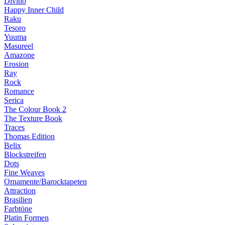
Divino
Happy Inner Child
Raku
Tesoro
Yuuma
Masureel
Amazone
Erosion
Ray
Rock
Romance
Serica
The Colour Book 2
The Texture Book
Traces
Thomas Edition
Belix
Blockstreifen
Dots
Fine Weaves
Ornamente/Barocktapeten
Attraction
Brasilien
Farbtöne
Platin Formen