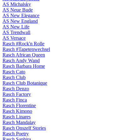
AS Michalsky
AS Neue Bude
AS New Elegance
AS New England
AS New Life
AS Trendwall
AS Versace
Rasch #Rock'n Rolle
Rasch #Tapetenwechsel
Rasch African Queen
Rasch Andy Wand
Rasch Barbara Home
Rasch Cato
Rasch Club
Rasch Club Botanique
Rasch Denzo
Rasch Factory
Rasch Finca
Rasch Florentine
Rasch Kimono
Rasch Linares
Rasch Mandalay
Rasch Onszelf Stories
Rasch Poetry
Rasch Saphira