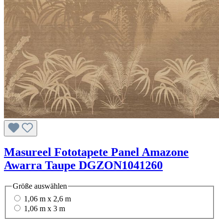
Masureel Fototapete Panel Amazone
Awarra Taupe DGZON1041260
Größe
auswählen
1,06 m x 2,6 m
1,06 m x 3 m