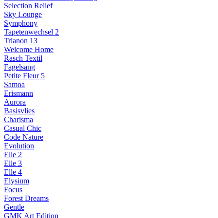
Selection Relief
Sky Lounge
Symphony
Tapetenwechsel 2
Trianon 13
Welcome Home
Rasch Textil
Fagelsang
Petite Fleur 5
Samoa
Erismann
Aurora
Basisvlies
Charisma
Casual Chic
Code Nature
Evolution
Elle 2
Elle 3
Elle 4
Elysium
Focus
Forest Dreams
Gentle
GMK Art Edition