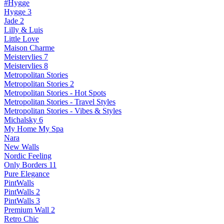
#Hygge
Hygge 3
Jade 2
Lilly & Luis
Little Love
Maison Charme
Meistervlies 7
Meistervlies 8
Metropolitan Stories
Metropolitan Stories 2
Metropolitan Stories - Hot Spots
Metropolitan Stories - Travel Styles
Metropolitan Stories - Vibes & Styles
Michalsky 6
My Home My Spa
Nara
New Walls
Nordic Feeling
Only Borders 11
Pure Elegance
PintWalls
PintWalls 2
PintWalls 3
Premium Wall 2
Retro Chic