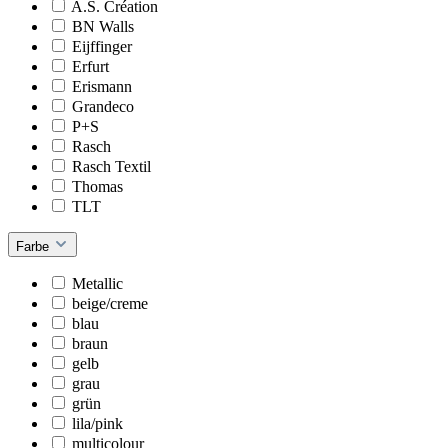
A.S. Création
BN Walls
Eijffinger
Erfurt
Erismann
Grandeco
P+S
Rasch
Rasch Textil
Thomas
TLT
Farbe
Metallic
beige/creme
blau
braun
gelb
grau
grün
lila/pink
multicolour