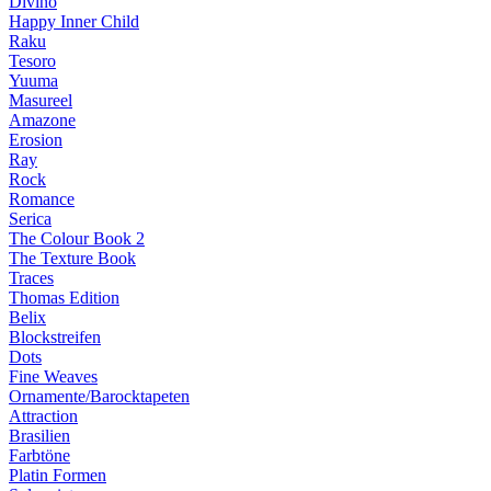
Divino
Happy Inner Child
Raku
Tesoro
Yuuma
Masureel
Amazone
Erosion
Ray
Rock
Romance
Serica
The Colour Book 2
The Texture Book
Traces
Thomas Edition
Belix
Blockstreifen
Dots
Fine Weaves
Ornamente/Barocktapeten
Attraction
Brasilien
Farbtöne
Platin Formen