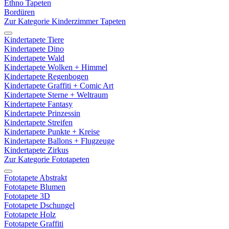
Ethno Tapeten
Bordüren
Zur Kategorie Kinderzimmer Tapeten
Kindertapete Tiere
Kindertapete Dino
Kindertapete Wald
Kindertapete Wolken + Himmel
Kindertapete Regenbogen
Kindertapete Graffiti + Comic Art
Kindertapete Sterne + Weltraum
Kindertapete Fantasy
Kindertapete Prinzessin
Kindertapete Streifen
Kindertapete Punkte + Kreise
Kindertapete Ballons + Flugzeuge
Kindertapete Zirkus
Zur Kategorie Fototapeten
Fototapete Abstrakt
Fototapete Blumen
Fototapete 3D
Fototapete Dschungel
Fototapete Holz
Fototapete Graffiti