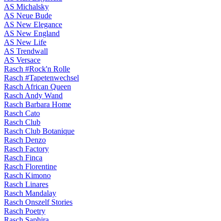
AS Michalsky
AS Neue Bude
AS New Elegance
AS New England
AS New Life
AS Trendwall
AS Versace
Rasch #Rock'n Rolle
Rasch #Tapetenwechsel
Rasch African Queen
Rasch Andy Wand
Rasch Barbara Home
Rasch Cato
Rasch Club
Rasch Club Botanique
Rasch Denzo
Rasch Factory
Rasch Finca
Rasch Florentine
Rasch Kimono
Rasch Linares
Rasch Mandalay
Rasch Onszelf Stories
Rasch Poetry
Rasch Saphira