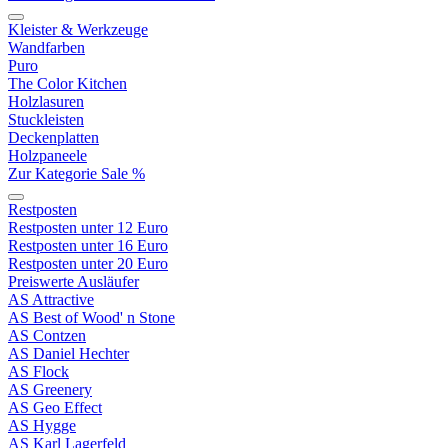
Kleister & Werkzeuge
Wandfarben
Puro
The Color Kitchen
Holzlasuren
Stuckleisten
Deckenplatten
Holzpaneele
Zur Kategorie Sale %
Restposten
Restposten unter 12 Euro
Restposten unter 16 Euro
Restposten unter 20 Euro
Preiswerte Ausläufer
AS Attractive
AS Best of Wood' n Stone
AS Contzen
AS Daniel Hechter
AS Flock
AS Greenery
AS Geo Effect
AS Hygge
AS Karl Lagerfeld