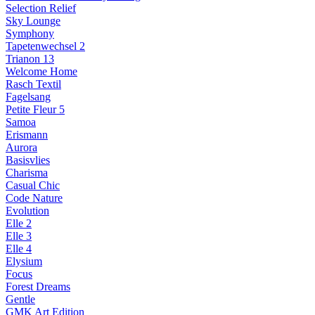
Selection Relief
Sky Lounge
Symphony
Tapetenwechsel 2
Trianon 13
Welcome Home
Rasch Textil
Fagelsang
Petite Fleur 5
Samoa
Erismann
Aurora
Basisvlies
Charisma
Casual Chic
Code Nature
Evolution
Elle 2
Elle 3
Elle 4
Elysium
Focus
Forest Dreams
Gentle
GMK Art Edition