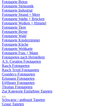
Fototapete Beton
Fototapete Steinoptik
Fototapete Industrial
Fototapete Strand + Meer
Fototapete Städte + Brücken
Fototapete Wolken + Himmel
Fototapete Tiere
Fototapete Berge
Fototapete Wald
Fototapete Kinderzimmer
Fototapete Küche
Fototapete Weltkarte
Fototapete Frau + Mann
Fototapeten nach Herstellern
A.S. Creation Fototapeten
Rasch Fototapeten
Rasch Textil Fototapeten
Grandeco Fototapeten
Erismann Fototapeten
Eijffinger Fototapeten
Thomas Fototapeten
Zur Kategorie Einfarbige Tapeten
Schwarze / anthrazit Tapeten
Graue Tapeten