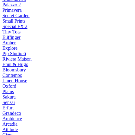
Palazzo 2
Primavera
Secret Garden
Small Prints
Special FX 2
Tiny Tots
Eijffinger
Amber
Explore
Pip Studio 6
Riviera Maison
Emil & Hugo
Bloomsbury
Contempo
Linen House
Oxford
Plains
Sakura
Sensai
Erfurt
Grandeco
Ambience
Arcadia
Attitude
Ciara