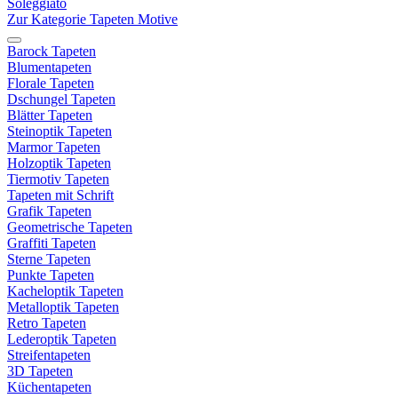
Soleggiato
Zur Kategorie Tapeten Motive
Barock Tapeten
Blumentapeten
Florale Tapeten
Dschungel Tapeten
Blätter Tapeten
Steinoptik Tapeten
Marmor Tapeten
Holzoptik Tapeten
Tiermotiv Tapeten
Tapeten mit Schrift
Grafik Tapeten
Geometrische Tapeten
Graffiti Tapeten
Sterne Tapeten
Punkte Tapeten
Kacheloptik Tapeten
Metalloptik Tapeten
Retro Tapeten
Lederoptik Tapeten
Streifentapeten
3D Tapeten
Küchentapeten