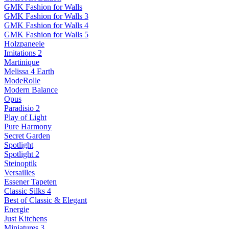
GMK Fashion for Walls
GMK Fashion for Walls 3
GMK Fashion for Walls 4
GMK Fashion for Walls 5
Holzpaneele
Imitations 2
Martinique
Melissa 4 Earth
ModeRolle
Modern Balance
Opus
Paradisio 2
Play of Light
Pure Harmony
Secret Garden
Spotlight
Spotlight 2
Steinoptik
Versailles
Essener Tapeten
Classic Silks 4
Best of Classic & Elegant
Energie
Just Kitchens
Miniatures 3