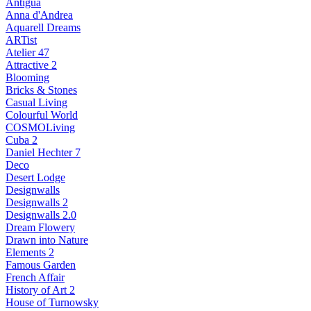
Antigua
Anna d'Andrea
Aquarell Dreams
ARTist
Atelier 47
Attractive 2
Blooming
Bricks & Stones
Casual Living
Colourful World
COSMOLiving
Cuba 2
Daniel Hechter 7
Deco
Desert Lodge
Designwalls
Designwalls 2
Designwalls 2.0
Dream Flowery
Drawn into Nature
Elements 2
Famous Garden
French Affair
History of Art 2
House of Turnowsky