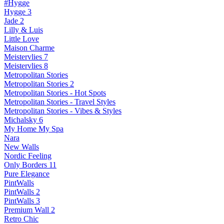
#Hygge
Hygge 3
Jade 2
Lilly & Luis
Little Love
Maison Charme
Meistervlies 7
Meistervlies 8
Metropolitan Stories
Metropolitan Stories 2
Metropolitan Stories - Hot Spots
Metropolitan Stories - Travel Styles
Metropolitan Stories - Vibes & Styles
Michalsky 6
My Home My Spa
Nara
New Walls
Nordic Feeling
Only Borders 11
Pure Elegance
PintWalls
PintWalls 2
PintWalls 3
Premium Wall 2
Retro Chic