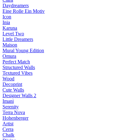
Daydreamers
Eine Rolle Ein Motiv
Icon
Inia
Karuna
Level Two
Little Dreamers
Maison
Mural Young Edition
Omura
Perfect Match
Structured Walls
Textured Vibes
Wood
Decoprint
Cute Walls
Designer Walls 2
Imani
Serenity
Terra Nova
Hohenberger
Artist
Cerra
Chalk