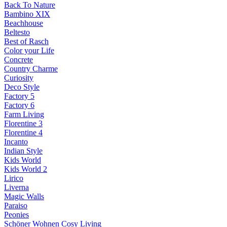
Back To Nature
Bambino XIX
Beachhouse
Beltesto
Best of Rasch
Color your Life
Concrete
Country Charme
Curiosity
Deco Style
Factory 5
Factory 6
Farm Living
Florentine 3
Florentine 4
Incanto
Indian Style
Kids World
Kids World 2
Lirico
Liverna
Magic Walls
Paraiso
Peonies
Schöner Wohnen Cosy Living