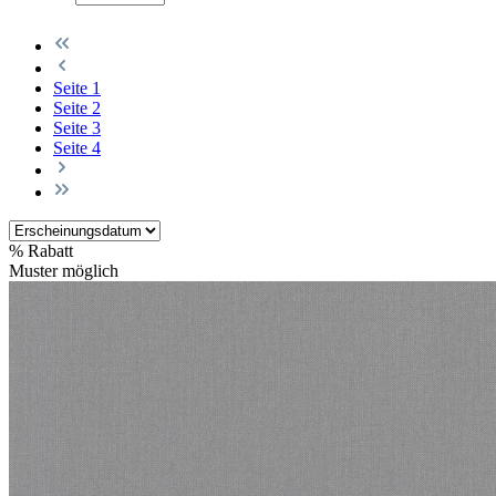
Seite
1
Seite
2
Seite
3
Seite
4
%
Rabatt
Muster möglich