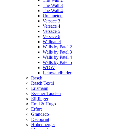
The Wall 2
The Wall 3
The Wall 4
Unitapeten
Versace 3
Versace 4
Versace 5
Versace 6
Wallpanel
Walls by Patel 2
Walls by Patel 3
Walls by Patel 4
Walls by Patel 5
WOW
Leinwandbilder
Rasch
Rasch Textil
Erismann
Essener Tapeten
Eijffinger
Emil & Hugo
Erfurt
Grandeco
Decoprint
Hohenberger