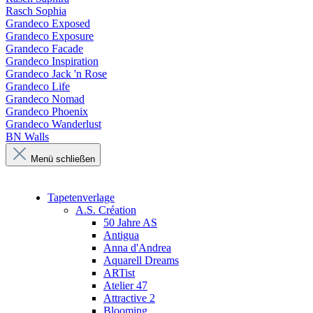
Rasch Sophia
Grandeco Exposed
Grandeco Exposure
Grandeco Facade
Grandeco Inspiration
Grandeco Jack 'n Rose
Grandeco Life
Grandeco Nomad
Grandeco Phoenix
Grandeco Wanderlust
BN Walls
Menü schließen
Tapetenverlage
A.S. Création
50 Jahre AS
Antigua
Anna d'Andrea
Aquarell Dreams
ARTist
Atelier 47
Attractive 2
Blooming