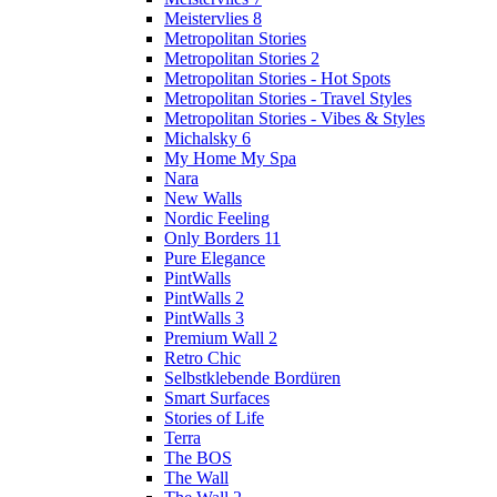
Meistervlies 8
Metropolitan Stories
Metropolitan Stories 2
Metropolitan Stories - Hot Spots
Metropolitan Stories - Travel Styles
Metropolitan Stories - Vibes & Styles
Michalsky 6
My Home My Spa
Nara
New Walls
Nordic Feeling
Only Borders 11
Pure Elegance
PintWalls
PintWalls 2
PintWalls 3
Premium Wall 2
Retro Chic
Selbstklebende Bordüren
Smart Surfaces
Stories of Life
Terra
The BOS
The Wall