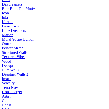
Daydreamers
Eine Rolle Ein Motiv
Icon
Inia
Karuna
Level Two
Little Dreamers
Maison
Mural Young Edition
Omura
Perfect Match
Structured Walls
Textured Vibes
Wood
Decoprint
Cute Walls
Designer Walls 2
Imani
Serenity
Terra Nova
Hohenberger
Artist
Cerra
Chalk