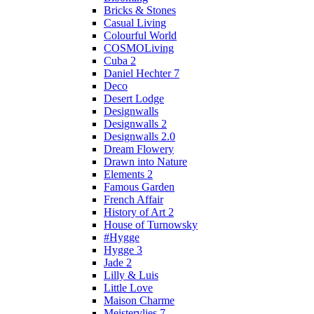
Bricks & Stones
Casual Living
Colourful World
COSMOLiving
Cuba 2
Daniel Hechter 7
Deco
Desert Lodge
Designwalls
Designwalls 2
Designwalls 2.0
Dream Flowery
Drawn into Nature
Elements 2
Famous Garden
French Affair
History of Art 2
House of Turnowsky
#Hygge
Hygge 3
Jade 2
Lilly & Luis
Little Love
Maison Charme
Meistervlies 7