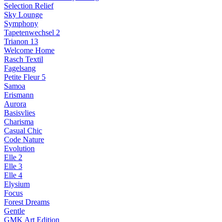
Selection Relief
Sky Lounge
Symphony
Tapetenwechsel 2
Trianon 13
Welcome Home
Rasch Textil
Fagelsang
Petite Fleur 5
Samoa
Erismann
Aurora
Basisvlies
Charisma
Casual Chic
Code Nature
Evolution
Elle 2
Elle 3
Elle 4
Elysium
Focus
Forest Dreams
Gentle
GMK Art Edition