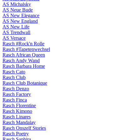
AS Michalsky
AS Neue Bude
AS New Elegance
AS New England
AS New Life
AS Trendwall
AS Versace
Rasch #Rock'n Rolle
Rasch #Tapetenwechsel
Rasch African Queen
Rasch Andy Wand
Rasch Barbara Home
Rasch Cato
Rasch Club
Rasch Club Botanique
Rasch Denzo
Rasch Factory
Rasch Finca
Rasch Florentine
Rasch Kimono
Rasch Linares
Rasch Mandalay
Rasch Onszelf Stories
Rasch Poetry
Rasch Saphira