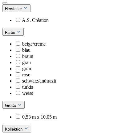
Hersteller
A.S. Création
Farbe
beige/creme
blau
braun
grau
grün
rose
schwarz/anthrazit
türkis
weiss
Größe
0,53 m x 10,05 m
Kollektion