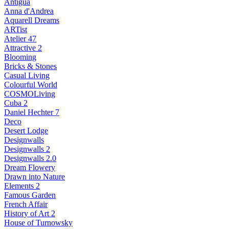
Antigua
Anna d'Andrea
Aquarell Dreams
ARTist
Atelier 47
Attractive 2
Blooming
Bricks & Stones
Casual Living
Colourful World
COSMOLiving
Cuba 2
Daniel Hechter 7
Deco
Desert Lodge
Designwalls
Designwalls 2
Designwalls 2.0
Dream Flowery
Drawn into Nature
Elements 2
Famous Garden
French Affair
History of Art 2
House of Turnowsky