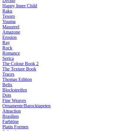
Divino
Happy Inner Child
Raku
Tesoro
Yuuma
Masureel
Amazone
Erosion
Ray
Rock
Romance
Serica
The Colour Book 2
The Texture Book
Traces
Thomas Edition
Belix
Blockstreifen
Dots
Fine Weaves
Ornamente/Barocktapeten
Attraction
Brasilien
Farbtöne
Platin Formen