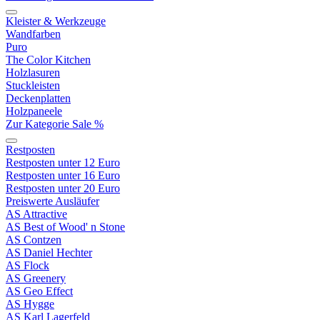
Kleister & Werkzeuge
Wandfarben
Puro
The Color Kitchen
Holzlasuren
Stuckleisten
Deckenplatten
Holzpaneele
Zur Kategorie Sale %
Restposten
Restposten unter 12 Euro
Restposten unter 16 Euro
Restposten unter 20 Euro
Preiswerte Ausläufer
AS Attractive
AS Best of Wood' n Stone
AS Contzen
AS Daniel Hechter
AS Flock
AS Greenery
AS Geo Effect
AS Hygge
AS Karl Lagerfeld