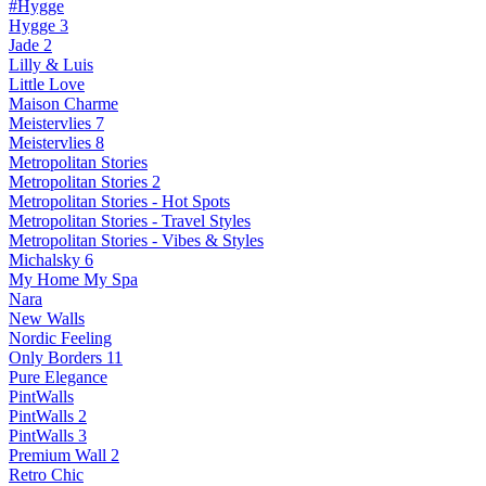
#Hygge
Hygge 3
Jade 2
Lilly & Luis
Little Love
Maison Charme
Meistervlies 7
Meistervlies 8
Metropolitan Stories
Metropolitan Stories 2
Metropolitan Stories - Hot Spots
Metropolitan Stories - Travel Styles
Metropolitan Stories - Vibes & Styles
Michalsky 6
My Home My Spa
Nara
New Walls
Nordic Feeling
Only Borders 11
Pure Elegance
PintWalls
PintWalls 2
PintWalls 3
Premium Wall 2
Retro Chic