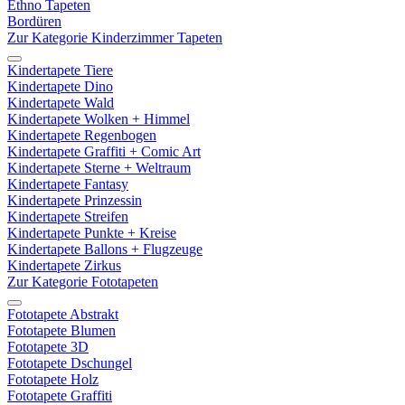
Ethno Tapeten
Bordüren
Zur Kategorie Kinderzimmer Tapeten
Kindertapete Tiere
Kindertapete Dino
Kindertapete Wald
Kindertapete Wolken + Himmel
Kindertapete Regenbogen
Kindertapete Graffiti + Comic Art
Kindertapete Sterne + Weltraum
Kindertapete Fantasy
Kindertapete Prinzessin
Kindertapete Streifen
Kindertapete Punkte + Kreise
Kindertapete Ballons + Flugzeuge
Kindertapete Zirkus
Zur Kategorie Fototapeten
Fototapete Abstrakt
Fototapete Blumen
Fototapete 3D
Fototapete Dschungel
Fototapete Holz
Fototapete Graffiti