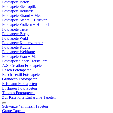
Fototapete Beton
Fototapete Steinoptik
Fototapete Industrial
Fototapete Strand + Meer
Fototapete Städte + Brücken
Fototapete Wolken + Himmel
Fototapete Tiere
Fototapete Berge
Fototapete Wald
Fototapete Kinderzimmer
Fototapete Küche
Fototapete Weltkarte
Fototapete Frau + Mann
Fototapeten nach Herstellern
A.S. Creation Fototapeten
Rasch Fototapeten
Rasch Textil Fototapeten
Grandeco Fototapeten
Erismann Fototapeten
Eijffinger Fototapeten
Thomas Fototapeten
Zur Kategorie Einfarbige Tapeten
Schwarze / anthrazit Tapeten
Graue Tapeten