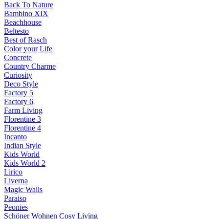
Back To Nature
Bambino XIX
Beachhouse
Beltesto
Best of Rasch
Color your Life
Concrete
Country Charme
Curiosity
Deco Style
Factory 5
Factory 6
Farm Living
Florentine 3
Florentine 4
Incanto
Indian Style
Kids World
Kids World 2
Lirico
Liverna
Magic Walls
Paraiso
Peonies
Schöner Wohnen Cosy Living