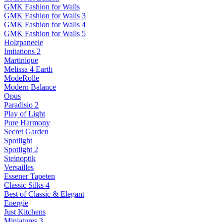
GMK Fashion for Walls
GMK Fashion for Walls 3
GMK Fashion for Walls 4
GMK Fashion for Walls 5
Holzpaneele
Imitations 2
Martinique
Melissa 4 Earth
ModeRolle
Modern Balance
Opus
Paradisio 2
Play of Light
Pure Harmony
Secret Garden
Spotlight
Spotlight 2
Steinoptik
Versailles
Essener Tapeten
Classic Silks 4
Best of Classic & Elegant
Energie
Just Kitchens
Miniatures 3