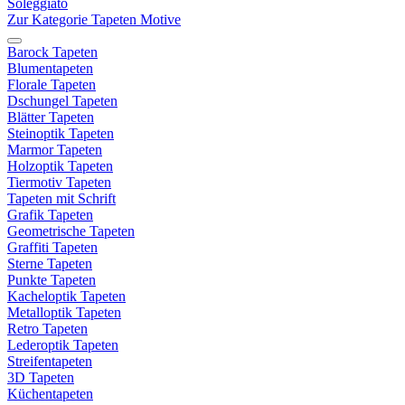
Soleggiato
Zur Kategorie Tapeten Motive
Barock Tapeten
Blumentapeten
Florale Tapeten
Dschungel Tapeten
Blätter Tapeten
Steinoptik Tapeten
Marmor Tapeten
Holzoptik Tapeten
Tiermotiv Tapeten
Tapeten mit Schrift
Grafik Tapeten
Geometrische Tapeten
Graffiti Tapeten
Sterne Tapeten
Punkte Tapeten
Kacheloptik Tapeten
Metalloptik Tapeten
Retro Tapeten
Lederoptik Tapeten
Streifentapeten
3D Tapeten
Küchentapeten