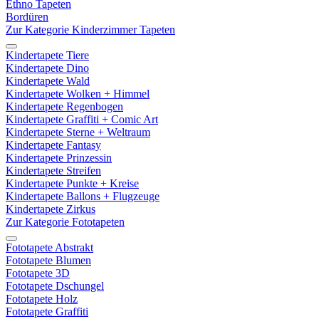
Ethno Tapeten
Bordüren
Zur Kategorie Kinderzimmer Tapeten
Kindertapete Tiere
Kindertapete Dino
Kindertapete Wald
Kindertapete Wolken + Himmel
Kindertapete Regenbogen
Kindertapete Graffiti + Comic Art
Kindertapete Sterne + Weltraum
Kindertapete Fantasy
Kindertapete Prinzessin
Kindertapete Streifen
Kindertapete Punkte + Kreise
Kindertapete Ballons + Flugzeuge
Kindertapete Zirkus
Zur Kategorie Fototapeten
Fototapete Abstrakt
Fototapete Blumen
Fototapete 3D
Fototapete Dschungel
Fototapete Holz
Fototapete Graffiti