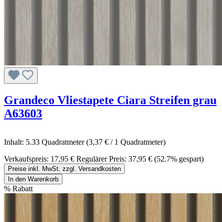
Grandeco Vliestapete Ciara Streifen grau
A63603
Inhalt:
5.33 Quadratmeter
(3,37 € / 1 Quadratmeter)
Verkaufspreis:
17,95 €
Regulärer Preis:
37,95 €
(52.7% gespart)
Preise inkl. MwSt. zzgl. Versandkosten
In den Warenkorb
%
Rabatt