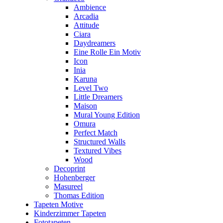
Ambience
Arcadia
Attitude
Ciara
Daydreamers
Eine Rolle Ein Motiv
Icon
Inia
Karuna
Level Two
Little Dreamers
Maison
Mural Young Edition
Omura
Perfect Match
Structured Walls
Textured Vibes
Wood
Decoprint
Hohenberger
Masureel
Thomas Edition
Tapeten Motive
Kinderzimmer Tapeten
Fototapeten