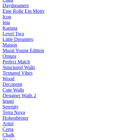
Daydreamers
Eine Rolle Ein Motiv
Icon
Inia
Karuna
Level Two
Little Dreamers
Maison
Mural Young Edition
Omura
Perfect Match
Structured Walls
Textured Vibes
Wood
Decoprint
Cute Walls
Designer Walls 2
Imani
Serenity
Terra Nova
Hohenberger
Artist
Cerra
Chalk