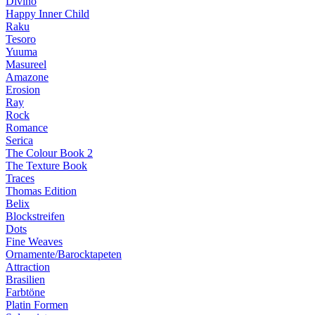
Divino
Happy Inner Child
Raku
Tesoro
Yuuma
Masureel
Amazone
Erosion
Ray
Rock
Romance
Serica
The Colour Book 2
The Texture Book
Traces
Thomas Edition
Belix
Blockstreifen
Dots
Fine Weaves
Ornamente/Barocktapeten
Attraction
Brasilien
Farbtöne
Platin Formen