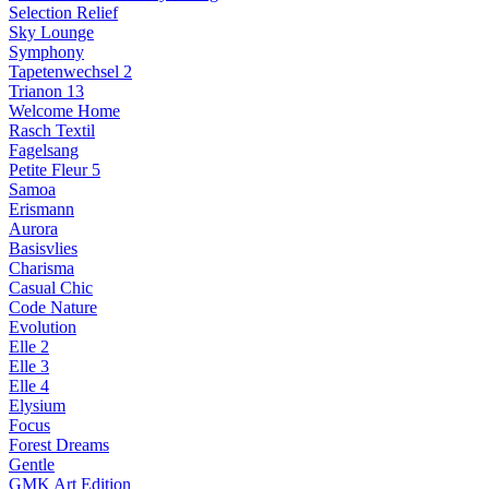
Selection Relief
Sky Lounge
Symphony
Tapetenwechsel 2
Trianon 13
Welcome Home
Rasch Textil
Fagelsang
Petite Fleur 5
Samoa
Erismann
Aurora
Basisvlies
Charisma
Casual Chic
Code Nature
Evolution
Elle 2
Elle 3
Elle 4
Elysium
Focus
Forest Dreams
Gentle
GMK Art Edition