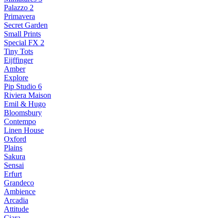
Palazzo 2
Primavera
Secret Garden
Small Prints
Special FX 2
Tiny Tots
Eijffinger
Amber
Explore
Pip Studio 6
Riviera Maison
Emil & Hugo
Bloomsbury
Contempo
Linen House
Oxford
Plains
Sakura
Sensai
Erfurt
Grandeco
Ambience
Arcadia
Attitude
Ciara