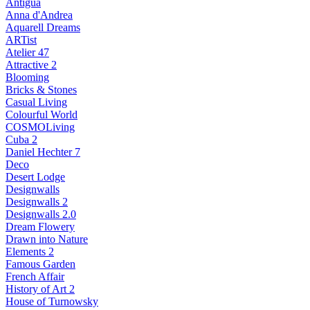
Antigua
Anna d'Andrea
Aquarell Dreams
ARTist
Atelier 47
Attractive 2
Blooming
Bricks & Stones
Casual Living
Colourful World
COSMOLiving
Cuba 2
Daniel Hechter 7
Deco
Desert Lodge
Designwalls
Designwalls 2
Designwalls 2.0
Dream Flowery
Drawn into Nature
Elements 2
Famous Garden
French Affair
History of Art 2
House of Turnowsky