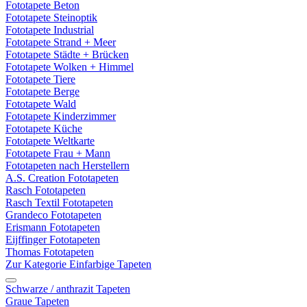
Fototapete Beton
Fototapete Steinoptik
Fototapete Industrial
Fototapete Strand + Meer
Fototapete Städte + Brücken
Fototapete Wolken + Himmel
Fototapete Tiere
Fototapete Berge
Fototapete Wald
Fototapete Kinderzimmer
Fototapete Küche
Fototapete Weltkarte
Fototapete Frau + Mann
Fototapeten nach Herstellern
A.S. Creation Fototapeten
Rasch Fototapeten
Rasch Textil Fototapeten
Grandeco Fototapeten
Erismann Fototapeten
Eijffinger Fototapeten
Thomas Fototapeten
Zur Kategorie Einfarbige Tapeten
Schwarze / anthrazit Tapeten
Graue Tapeten