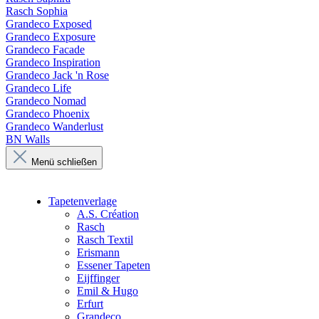
Rasch Sophia
Grandeco Exposed
Grandeco Exposure
Grandeco Facade
Grandeco Inspiration
Grandeco Jack 'n Rose
Grandeco Life
Grandeco Nomad
Grandeco Phoenix
Grandeco Wanderlust
BN Walls
Menü schließen
Tapetenverlage
A.S. Création
Rasch
Rasch Textil
Erismann
Essener Tapeten
Eijffinger
Emil & Hugo
Erfurt
Grandeco