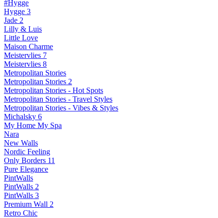
#Hygge
Hygge 3
Jade 2
Lilly & Luis
Little Love
Maison Charme
Meistervlies 7
Meistervlies 8
Metropolitan Stories
Metropolitan Stories 2
Metropolitan Stories - Hot Spots
Metropolitan Stories - Travel Styles
Metropolitan Stories - Vibes & Styles
Michalsky 6
My Home My Spa
Nara
New Walls
Nordic Feeling
Only Borders 11
Pure Elegance
PintWalls
PintWalls 2
PintWalls 3
Premium Wall 2
Retro Chic