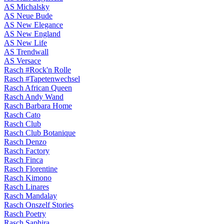
AS Michalsky
AS Neue Bude
AS New Elegance
AS New England
AS New Life
AS Trendwall
AS Versace
Rasch #Rock'n Rolle
Rasch #Tapetenwechsel
Rasch African Queen
Rasch Andy Wand
Rasch Barbara Home
Rasch Cato
Rasch Club
Rasch Club Botanique
Rasch Denzo
Rasch Factory
Rasch Finca
Rasch Florentine
Rasch Kimono
Rasch Linares
Rasch Mandalay
Rasch Onszelf Stories
Rasch Poetry
Rasch Saphira