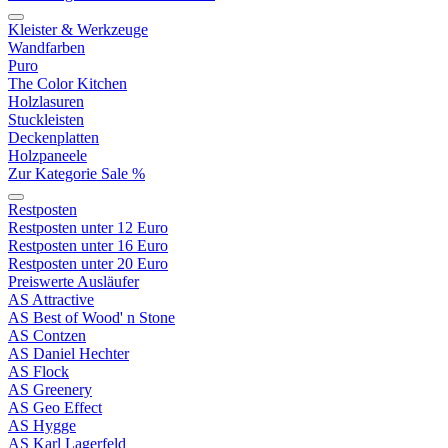
Kleister & Werkzeuge
Wandfarben
Puro
The Color Kitchen
Holzlasuren
Stuckleisten
Deckenplatten
Holzpaneele
Zur Kategorie Sale %
Restposten
Restposten unter 12 Euro
Restposten unter 16 Euro
Restposten unter 20 Euro
Preiswerte Ausläufer
AS Attractive
AS Best of Wood' n Stone
AS Contzen
AS Daniel Hechter
AS Flock
AS Greenery
AS Geo Effect
AS Hygge
AS Karl Lagerfeld