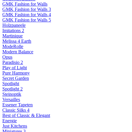
GMK Fashion for Walls
GMK Fashion for Walls 3
GMK Fashion for Walls 4
GMK Fashion for Walls 5
Holzpaneele
Imitations 2
Martinique
Melissa 4 Earth
ModeRolle
Modern Balance
Opus
Paradisio 2
Play of Light
Pure Harmony
Secret Garden
Spotlight
Spotlight 2
Steinoptik
Versailles
Essener Tapeten
Classic Silks 4
Best of Classic & Elegant
Energie
Just Kitchens
Miniatures 3