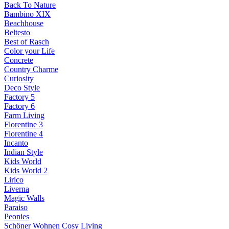
Back To Nature
Bambino XIX
Beachhouse
Beltesto
Best of Rasch
Color your Life
Concrete
Country Charme
Curiosity
Deco Style
Factory 5
Factory 6
Farm Living
Florentine 3
Florentine 4
Incanto
Indian Style
Kids World
Kids World 2
Lirico
Liverna
Magic Walls
Paraiso
Peonies
Schöner Wohnen Cosy Living