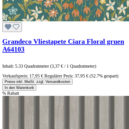
Grandeco Vliestapete Ciara Floral gruen
A64103
Inhalt:
5.33 Quadratmeter
(3,37 € / 1 Quadratmeter)
Verkaufspreis:
17,95 €
Regulärer Preis:
37,95 €
(52.7% gespart)
Preise inkl. MwSt. zzgl. Versandkosten
In den Warenkorb
%
Rabatt