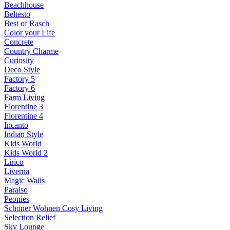
Beachhouse
Beltesto
Best of Rasch
Color your Life
Concrete
Country Charme
Curiosity
Deco Style
Factory 5
Factory 6
Farm Living
Florentine 3
Florentine 4
Incanto
Indian Style
Kids World
Kids World 2
Lirico
Liverna
Magic Walls
Paraiso
Peonies
Schöner Wohnen Cosy Living
Selection Relief
Sky Lounge