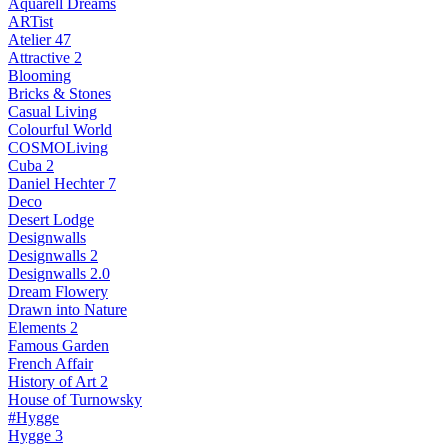
Aquarell Dreams
ARTist
Atelier 47
Attractive 2
Blooming
Bricks & Stones
Casual Living
Colourful World
COSMOLiving
Cuba 2
Daniel Hechter 7
Deco
Desert Lodge
Designwalls
Designwalls 2
Designwalls 2.0
Dream Flowery
Drawn into Nature
Elements 2
Famous Garden
French Affair
History of Art 2
House of Turnowsky
#Hygge
Hygge 3