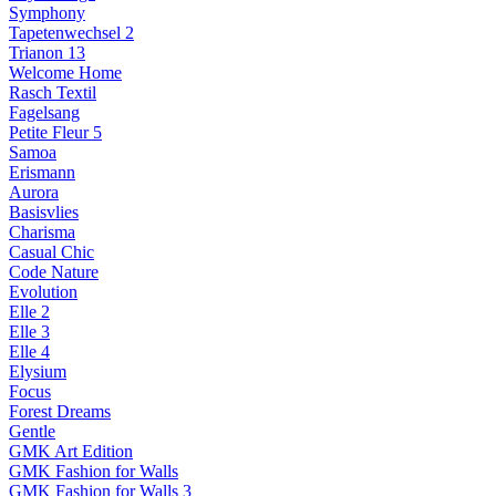
Symphony
Tapetenwechsel 2
Trianon 13
Welcome Home
Rasch Textil
Fagelsang
Petite Fleur 5
Samoa
Erismann
Aurora
Basisvlies
Charisma
Casual Chic
Code Nature
Evolution
Elle 2
Elle 3
Elle 4
Elysium
Focus
Forest Dreams
Gentle
GMK Art Edition
GMK Fashion for Walls
GMK Fashion for Walls 3