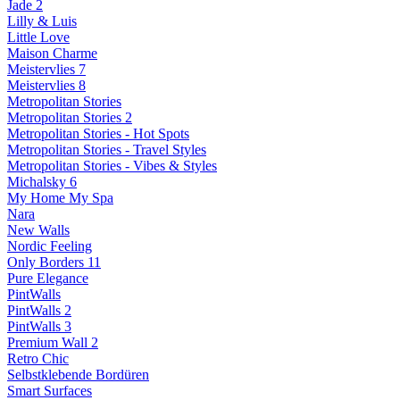
Jade 2
Lilly & Luis
Little Love
Maison Charme
Meistervlies 7
Meistervlies 8
Metropolitan Stories
Metropolitan Stories 2
Metropolitan Stories - Hot Spots
Metropolitan Stories - Travel Styles
Metropolitan Stories - Vibes & Styles
Michalsky 6
My Home My Spa
Nara
New Walls
Nordic Feeling
Only Borders 11
Pure Elegance
PintWalls
PintWalls 2
PintWalls 3
Premium Wall 2
Retro Chic
Selbstklebende Bordüren
Smart Surfaces