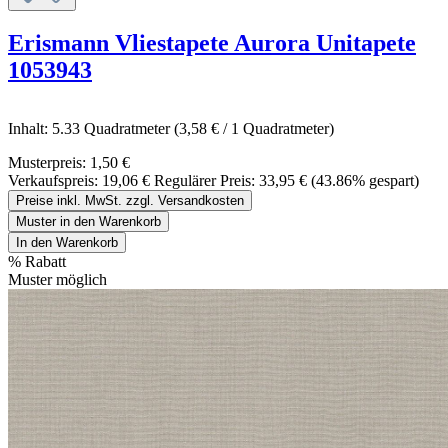
Erismann Vliestapete Aurora Unitapete
1053943
Inhalt:
5.33 Quadratmeter
(3,58 € / 1 Quadratmeter)
Musterpreis:
1,50 €
Verkaufspreis:
19,06 €
Regulärer Preis:
33,95 €
(43.86% gespart)
Preise inkl. MwSt. zzgl. Versandkosten
Muster in den Warenkorb
In den Warenkorb
%
Rabatt
Muster möglich