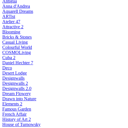
Antigua
Anna d'Andrea
Aquarell Dreams
ARTist
Atelier 47
Attractive 2
Blooming
Bricks & Stones
Casual Living
Colourful World
COSMOLiving
Cuba 2
Daniel Hechter 7
Deco
Desert Lodge
Designwalls
Designwalls 2
Designwalls 2.0
Dream Flowery
Drawn into Nature
Elements 2
Famous Garden
French Affair
History of Art 2
House of Turnowsky