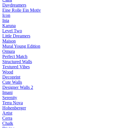
Daydreamers
Eine Rolle Ein Motiv
Icon
Inia
Karuna
Level Two
Little Dreamers
Maison
Mural Young Edition
Omura
Perfect Match
Structured Walls
Textured Vibes
Wood
Decoprint
Cute Walls
Designer Walls 2
Imani
Serenity
Terra Nova
Hohenberger
Artist
Cerra
Chalk