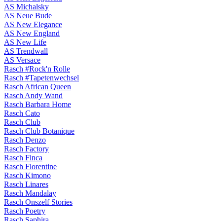
AS Michalsky
AS Neue Bude
AS New Elegance
AS New England
AS New Life
AS Trendwall
AS Versace
Rasch #Rock'n Rolle
Rasch #Tapetenwechsel
Rasch African Queen
Rasch Andy Wand
Rasch Barbara Home
Rasch Cato
Rasch Club
Rasch Club Botanique
Rasch Denzo
Rasch Factory
Rasch Finca
Rasch Florentine
Rasch Kimono
Rasch Linares
Rasch Mandalay
Rasch Onszelf Stories
Rasch Poetry
Rasch Saphira