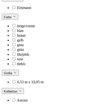
Erismann
Farbe
beige/creme
blau
braun
gelb
grau
grün
lila/pink
rose
türkis
Größe
0,53 m x 10,05 m
Kollektion
Aurora