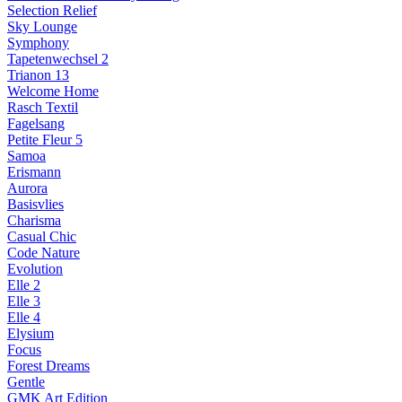
Selection Relief
Sky Lounge
Symphony
Tapetenwechsel 2
Trianon 13
Welcome Home
Rasch Textil
Fagelsang
Petite Fleur 5
Samoa
Erismann
Aurora
Basisvlies
Charisma
Casual Chic
Code Nature
Evolution
Elle 2
Elle 3
Elle 4
Elysium
Focus
Forest Dreams
Gentle
GMK Art Edition