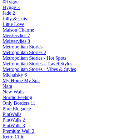
#Hygge
Hygge 3
Jade 2
Lilly & Luis
Little Love
Maison Charme
Meistervlies 7
Meistervlies 8
Metropolitan Stories
Metropolitan Stories 2
Metropolitan Stories - Hot Spots
Metropolitan Stories - Travel Styles
Metropolitan Stories - Vibes & Styles
Michalsky 6
My Home My Spa
Nara
New Walls
Nordic Feeling
Only Borders 11
Pure Elegance
PintWalls
PintWalls 2
PintWalls 3
Premium Wall 2
Retro Chic