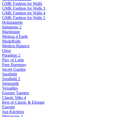
GMK Fashion for Walls
GMK Fashion for Walls 3
GMK Fashion for Walls 4
GMK Fashion for Walls 5
Holzpaneele
Imitations 2
Martinique
Melissa 4 Earth
ModeRolle
Modern Balance
Opus
Paradisio 2
Play of Light
Pure Harmony
Secret Garden
Spotlight
Spotlight 2
Steinoptik
Versailles
Essener Tapeten
Classic Silks 4
Best of Classic & Elegant
Energie
Just Kitchens
Miniatures 3