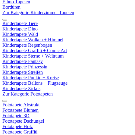
Ethno Tapeten
Bordüren
Zur Kategorie Kinderzimmer Tapeten
Kindertapete Tiere
Kindertapete Dino
Kindertapete Wald
Kindertapete Wolken + Himmel
Kindertapete Regenbogen
Kindertapete Graffiti + Comic Art
Kindertapete Sterne + Weltraum
Kindertapete Fantasy
Kindertapete Prinzessin
Kindertapete Streifen
Kindertapete Punkte + Kreise
Kindertapete Ballons + Flugzeuge
Kindertapete Zirkus
Zur Kategorie Fototapeten
Fototapete Abstrakt
Fototapete Blumen
Fototapete 3D
Fototapete Dschungel
Fototapete Holz
Fototapete Graffiti