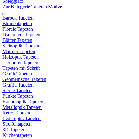
Soleggiato
Zur Kategorie Tapeten Motive
Barock Tapeten
Blumentapeten
Florale Tapeten
Dschungel Tapeten
Blätter Tapeten
Steinoptik Tapeten
Marmor Tapeten
Holzoptik Tapeten
Tiermotiv Tapeten
Tapeten mit Schrift
Grafik Tapeten
Geometrische Tapeten
Graffiti Tapeten
Sterne Tapeten
Punkte Tapeten
Kacheloptik Tapeten
Metalloptik Tapeten
Retro Tapeten
Lederoptik Tapeten
Streifentapeten
3D Tapeten
Küchentapeten