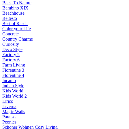
Back To Nature
Bambino XIX
Beachhouse
Beltesto
Best of Rasch
Color your Life
Concrete
Country Charme
Curiosity
Deco Style
Factory 5
Factory 6
Farm Living
Florentine 3
Florentine 4
Incanto
Indian Style
Kids World
Kids World 2
Lirico
Liverna
Magic Walls
Paraiso
Peonies
Schöner Wohnen Cosy Living