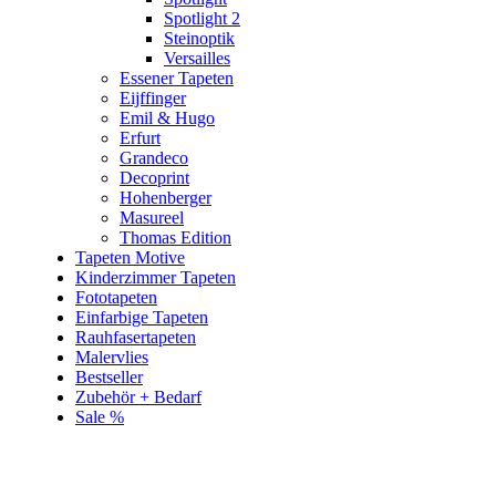
Spotlight 2
Steinoptik
Versailles
Essener Tapeten
Eijffinger
Emil & Hugo
Erfurt
Grandeco
Decoprint
Hohenberger
Masureel
Thomas Edition
Tapeten Motive
Kinderzimmer Tapeten
Fototapeten
Einfarbige Tapeten
Rauhfasertapeten
Malervlies
Bestseller
Zubehör + Bedarf
Sale %