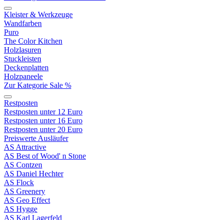
Kleister & Werkzeuge
Wandfarben
Puro
The Color Kitchen
Holzlasuren
Stuckleisten
Deckenplatten
Holzpaneele
Zur Kategorie Sale %
Restposten
Restposten unter 12 Euro
Restposten unter 16 Euro
Restposten unter 20 Euro
Preiswerte Ausläufer
AS Attractive
AS Best of Wood' n Stone
AS Contzen
AS Daniel Hechter
AS Flock
AS Greenery
AS Geo Effect
AS Hygge
AS Karl Lagerfeld