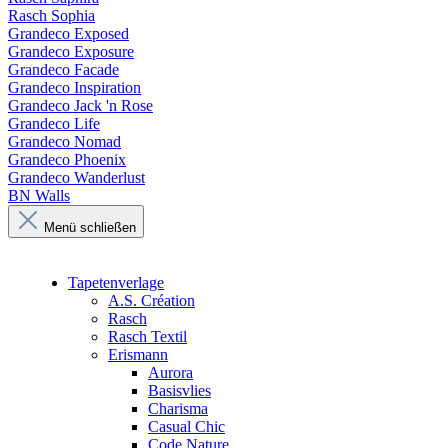
Rasch Sophia
Grandeco Exposed
Grandeco Exposure
Grandeco Facade
Grandeco Inspiration
Grandeco Jack 'n Rose
Grandeco Life
Grandeco Nomad
Grandeco Phoenix
Grandeco Wanderlust
BN Walls
Menü schließen
Tapetenverlage
A.S. Création
Rasch
Rasch Textil
Erismann
Aurora
Basisvlies
Charisma
Casual Chic
Code Nature