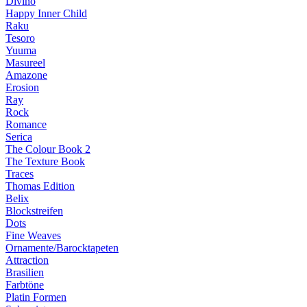
Divino
Happy Inner Child
Raku
Tesoro
Yuuma
Masureel
Amazone
Erosion
Ray
Rock
Romance
Serica
The Colour Book 2
The Texture Book
Traces
Thomas Edition
Belix
Blockstreifen
Dots
Fine Weaves
Ornamente/Barocktapeten
Attraction
Brasilien
Farbtöne
Platin Formen