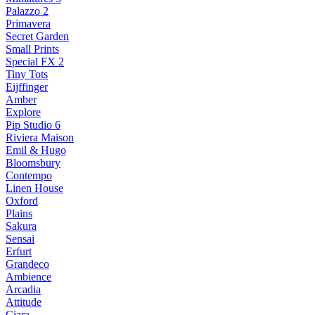
Palazzo 2
Primavera
Secret Garden
Small Prints
Special FX 2
Tiny Tots
Eijffinger
Amber
Explore
Pip Studio 6
Riviera Maison
Emil & Hugo
Bloomsbury
Contempo
Linen House
Oxford
Plains
Sakura
Sensai
Erfurt
Grandeco
Ambience
Arcadia
Attitude
Ciara