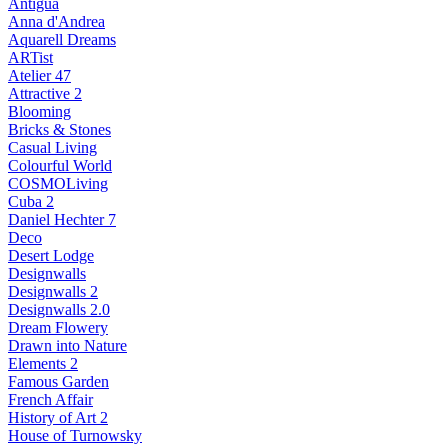
Antigua
Anna d'Andrea
Aquarell Dreams
ARTist
Atelier 47
Attractive 2
Blooming
Bricks & Stones
Casual Living
Colourful World
COSMOLiving
Cuba 2
Daniel Hechter 7
Deco
Desert Lodge
Designwalls
Designwalls 2
Designwalls 2.0
Dream Flowery
Drawn into Nature
Elements 2
Famous Garden
French Affair
History of Art 2
House of Turnowsky