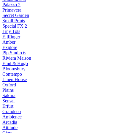
Palazzo 2
Primavera
Secret Garden
Small Prints
Special FX 2
Tiny Tots
Eijffinger
Amber
Explore
Pip Studio 6
Riviera Maison
Emil & Hugo
Bloomsbury
Contempo
Linen House
Oxford
Plains
Sakura
Sensai
Erfurt
Grandeco
Ambience
Arcadia
Attitude
Ciara