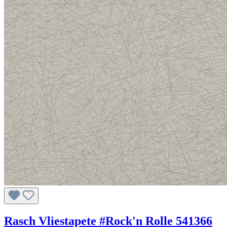
Rasch Vliestapete #Rock'n Rolle 541366