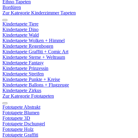
Ethno Tapeten
Bordüren
Zur Kategorie Kinderzimmer Tapeten
Kindertapete Tiere
Kindertapete Dino
Kindertapete Wald
Kindertapete Wolken + Himmel
Kindertapete Regenbogen
Kindertapete Graffiti + Comic Art
Kindertapete Sterne + Weltraum
Kindertapete Fantasy
Kindertapete Prinzessin
Kindertapete Streifen
Kindertapete Punkte + Kreise
Kindertapete Ballons + Flugzeuge
Kindertapete Zirkus
Zur Kategorie Fototapeten
Fototapete Abstrakt
Fototapete Blumen
Fototapete 3D
Fototapete Dschungel
Fototapete Holz
Fototapete Graffiti