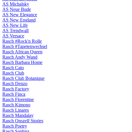
AS Michalsky
AS Neue Bude
AS New Elegance
AS New England
AS New Life
AS Trendwall
AS Versace
Rasch #Rock'n Rolle
Rasch #Tapetenwechsel
Rasch African Queen
Rasch Andy Wand
Rasch Barbara Home
Rasch Cato
Rasch Club
Rasch Club Botanique
Rasch Denzo
Rasch Factory
Rasch Finca
Rasch Florentine
Rasch Kimono
Rasch Linares
Rasch Mandalay
Rasch Onszelf Stories
Rasch Poetry
Rasch Saphira