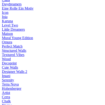
Daydreamers
Eine Rolle Ein Motiv
Icon
Inia
Karuna
Level Two
Little Dreamers
Maison
Mural Young Edition
Omura
Perfect Match
Structured Walls
Textured Vibes
Wood
Decoprint
Cute Walls
Designer Walls 2
Imani
Serenity
Terra Nova
Hohenberger
Artist
Cerra
Chalk