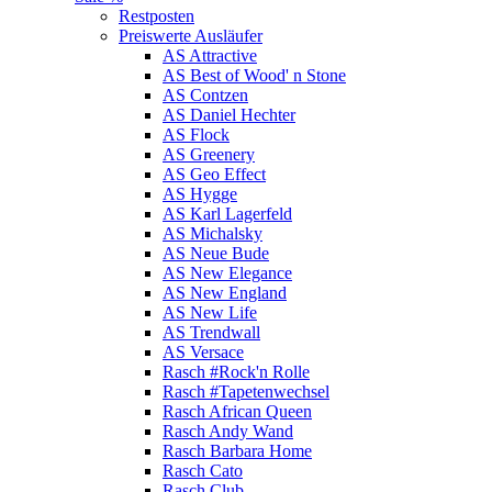
Restposten
Preiswerte Ausläufer
AS Attractive
AS Best of Wood' n Stone
AS Contzen
AS Daniel Hechter
AS Flock
AS Greenery
AS Geo Effect
AS Hygge
AS Karl Lagerfeld
AS Michalsky
AS Neue Bude
AS New Elegance
AS New England
AS New Life
AS Trendwall
AS Versace
Rasch #Rock'n Rolle
Rasch #Tapetenwechsel
Rasch African Queen
Rasch Andy Wand
Rasch Barbara Home
Rasch Cato
Rasch Club