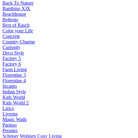
Back To Nature
Bambino XIX
Beachhouse
Beltesto
Best of Rasch
Color your Life
Concrete
Country Charme
Curiosity
Deco Style
Factory 5
Factory 6
Farm Living
Florentine 3
Florentine 4
Incanto
Indian Style
Kids World
Kids World 2
Lirico
Liverna
Magic Walls
Paraiso
Peonies
Schöner Wohnen Cosy Living