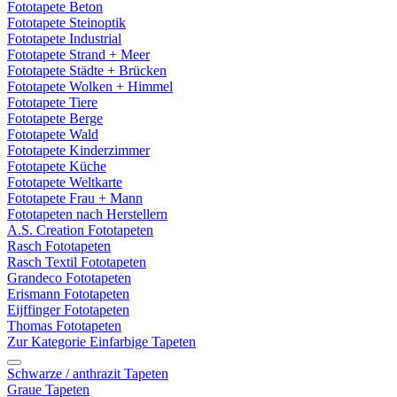
Fototapete Beton
Fototapete Steinoptik
Fototapete Industrial
Fototapete Strand + Meer
Fototapete Städte + Brücken
Fototapete Wolken + Himmel
Fototapete Tiere
Fototapete Berge
Fototapete Wald
Fototapete Kinderzimmer
Fototapete Küche
Fototapete Weltkarte
Fototapete Frau + Mann
Fototapeten nach Herstellern
A.S. Creation Fototapeten
Rasch Fototapeten
Rasch Textil Fototapeten
Grandeco Fototapeten
Erismann Fototapeten
Eijffinger Fototapeten
Thomas Fototapeten
Zur Kategorie Einfarbige Tapeten
Schwarze / anthrazit Tapeten
Graue Tapeten