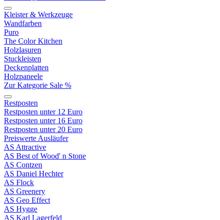
Kleister & Werkzeuge
Wandfarben
Puro
The Color Kitchen
Holzlasuren
Stuckleisten
Deckenplatten
Holzpaneele
Zur Kategorie Sale %
Restposten
Restposten unter 12 Euro
Restposten unter 16 Euro
Restposten unter 20 Euro
Preiswerte Ausläufer
AS Attractive
AS Best of Wood' n Stone
AS Contzen
AS Daniel Hechter
AS Flock
AS Greenery
AS Geo Effect
AS Hygge
AS Karl Lagerfeld