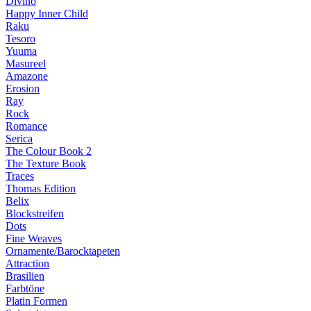
Divino
Happy Inner Child
Raku
Tesoro
Yuuma
Masureel
Amazone
Erosion
Ray
Rock
Romance
Serica
The Colour Book 2
The Texture Book
Traces
Thomas Edition
Belix
Blockstreifen
Dots
Fine Weaves
Ornamente/Barocktapeten
Attraction
Brasilien
Farbtöne
Platin Formen