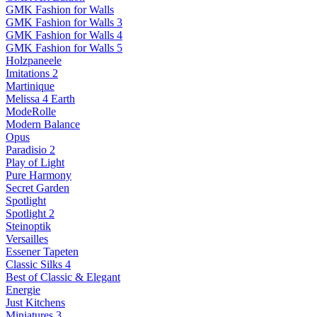
GMK Fashion for Walls
GMK Fashion for Walls 3
GMK Fashion for Walls 4
GMK Fashion for Walls 5
Holzpaneele
Imitations 2
Martinique
Melissa 4 Earth
ModeRolle
Modern Balance
Opus
Paradisio 2
Play of Light
Pure Harmony
Secret Garden
Spotlight
Spotlight 2
Steinoptik
Versailles
Essener Tapeten
Classic Silks 4
Best of Classic & Elegant
Energie
Just Kitchens
Miniatures 3