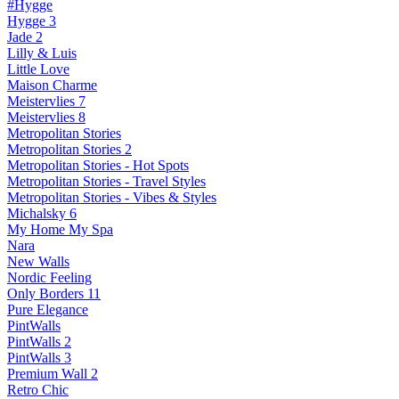
#Hygge
Hygge 3
Jade 2
Lilly & Luis
Little Love
Maison Charme
Meistervlies 7
Meistervlies 8
Metropolitan Stories
Metropolitan Stories 2
Metropolitan Stories - Hot Spots
Metropolitan Stories - Travel Styles
Metropolitan Stories - Vibes & Styles
Michalsky 6
My Home My Spa
Nara
New Walls
Nordic Feeling
Only Borders 11
Pure Elegance
PintWalls
PintWalls 2
PintWalls 3
Premium Wall 2
Retro Chic