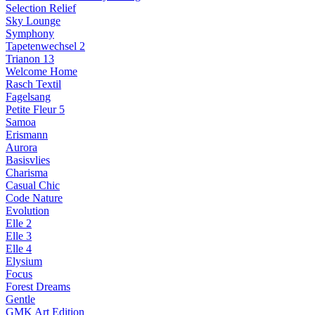
Selection Relief
Sky Lounge
Symphony
Tapetenwechsel 2
Trianon 13
Welcome Home
Rasch Textil
Fagelsang
Petite Fleur 5
Samoa
Erismann
Aurora
Basisvlies
Charisma
Casual Chic
Code Nature
Evolution
Elle 2
Elle 3
Elle 4
Elysium
Focus
Forest Dreams
Gentle
GMK Art Edition