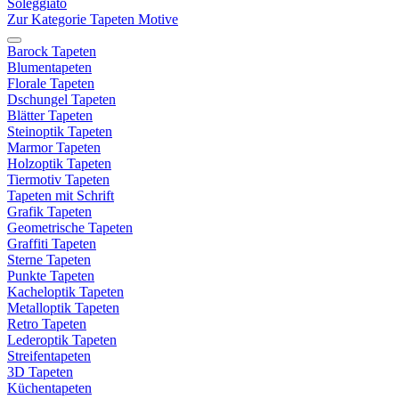
Soleggiato
Zur Kategorie Tapeten Motive
Barock Tapeten
Blumentapeten
Florale Tapeten
Dschungel Tapeten
Blätter Tapeten
Steinoptik Tapeten
Marmor Tapeten
Holzoptik Tapeten
Tiermotiv Tapeten
Tapeten mit Schrift
Grafik Tapeten
Geometrische Tapeten
Graffiti Tapeten
Sterne Tapeten
Punkte Tapeten
Kacheloptik Tapeten
Metalloptik Tapeten
Retro Tapeten
Lederoptik Tapeten
Streifentapeten
3D Tapeten
Küchentapeten