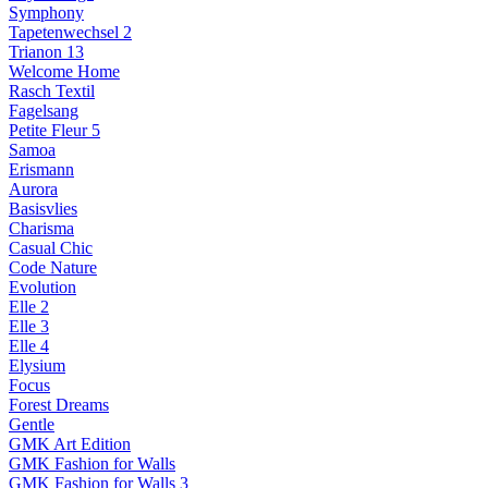
Symphony
Tapetenwechsel 2
Trianon 13
Welcome Home
Rasch Textil
Fagelsang
Petite Fleur 5
Samoa
Erismann
Aurora
Basisvlies
Charisma
Casual Chic
Code Nature
Evolution
Elle 2
Elle 3
Elle 4
Elysium
Focus
Forest Dreams
Gentle
GMK Art Edition
GMK Fashion for Walls
GMK Fashion for Walls 3