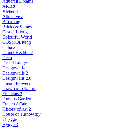
Aquarell Dreams
ARTist
Atelier 47
Attractive 2
Blooming
Bricks & Stones
Casual Living
Colourful World
COSMOLiving
Cuba 2
Daniel Hechter 7
Deco
Desert Lodge
Designwalls
Designwalls 2
Designwalls 2.0
Dream Flowery
Drawn into Nature
Elements 2
Famous Garden
French Affair
History of Art 2
House of Turnowsky
#Hygge
Hygge 3