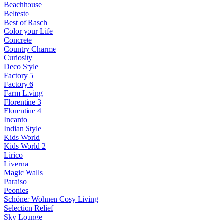
Beachhouse
Beltesto
Best of Rasch
Color your Life
Concrete
Country Charme
Curiosity
Deco Style
Factory 5
Factory 6
Farm Living
Florentine 3
Florentine 4
Incanto
Indian Style
Kids World
Kids World 2
Lirico
Liverna
Magic Walls
Paraiso
Peonies
Schöner Wohnen Cosy Living
Selection Relief
Sky Lounge