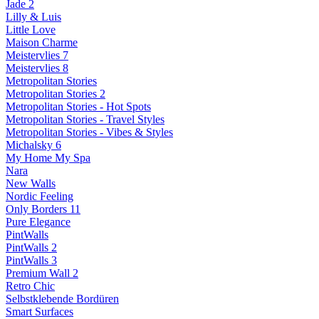
Jade 2
Lilly & Luis
Little Love
Maison Charme
Meistervlies 7
Meistervlies 8
Metropolitan Stories
Metropolitan Stories 2
Metropolitan Stories - Hot Spots
Metropolitan Stories - Travel Styles
Metropolitan Stories - Vibes & Styles
Michalsky 6
My Home My Spa
Nara
New Walls
Nordic Feeling
Only Borders 11
Pure Elegance
PintWalls
PintWalls 2
PintWalls 3
Premium Wall 2
Retro Chic
Selbstklebende Bordüren
Smart Surfaces