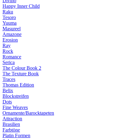
Divino
Happy Inner Child
Raku
Tesoro
Yuuma
Masureel
Amazone
Erosion
Ray
Rock
Romance
Serica
The Colour Book 2
The Texture Book
Traces
Thomas Edition
Belix
Blockstreifen
Dots
Fine Weaves
Ornamente/Barocktapeten
Attraction
Brasilien
Farbtöne
Platin Formen