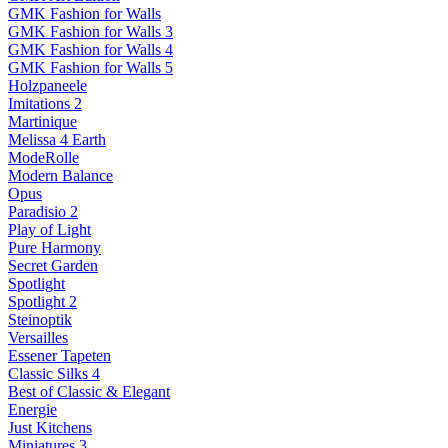
GMK Fashion for Walls
GMK Fashion for Walls 3
GMK Fashion for Walls 4
GMK Fashion for Walls 5
Holzpaneele
Imitations 2
Martinique
Melissa 4 Earth
ModeRolle
Modern Balance
Opus
Paradisio 2
Play of Light
Pure Harmony
Secret Garden
Spotlight
Spotlight 2
Steinoptik
Versailles
Essener Tapeten
Classic Silks 4
Best of Classic & Elegant
Energie
Just Kitchens
Miniatures 3