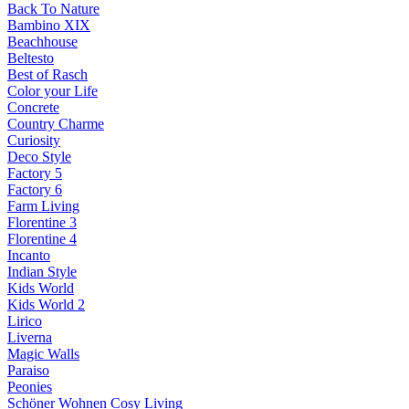
Back To Nature
Bambino XIX
Beachhouse
Beltesto
Best of Rasch
Color your Life
Concrete
Country Charme
Curiosity
Deco Style
Factory 5
Factory 6
Farm Living
Florentine 3
Florentine 4
Incanto
Indian Style
Kids World
Kids World 2
Lirico
Liverna
Magic Walls
Paraiso
Peonies
Schöner Wohnen Cosy Living