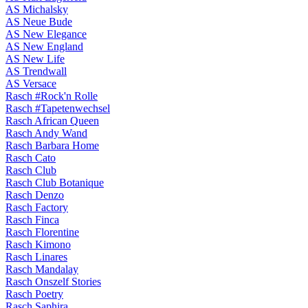
AS Michalsky
AS Neue Bude
AS New Elegance
AS New England
AS New Life
AS Trendwall
AS Versace
Rasch #Rock'n Rolle
Rasch #Tapetenwechsel
Rasch African Queen
Rasch Andy Wand
Rasch Barbara Home
Rasch Cato
Rasch Club
Rasch Club Botanique
Rasch Denzo
Rasch Factory
Rasch Finca
Rasch Florentine
Rasch Kimono
Rasch Linares
Rasch Mandalay
Rasch Onszelf Stories
Rasch Poetry
Rasch Saphira