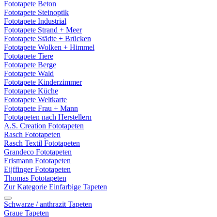
Fototapete Beton
Fototapete Steinoptik
Fototapete Industrial
Fototapete Strand + Meer
Fototapete Städte + Brücken
Fototapete Wolken + Himmel
Fototapete Tiere
Fototapete Berge
Fototapete Wald
Fototapete Kinderzimmer
Fototapete Küche
Fototapete Weltkarte
Fototapete Frau + Mann
Fototapeten nach Herstellern
A.S. Creation Fototapeten
Rasch Fototapeten
Rasch Textil Fototapeten
Grandeco Fototapeten
Erismann Fototapeten
Eijffinger Fototapeten
Thomas Fototapeten
Zur Kategorie Einfarbige Tapeten
Schwarze / anthrazit Tapeten
Graue Tapeten