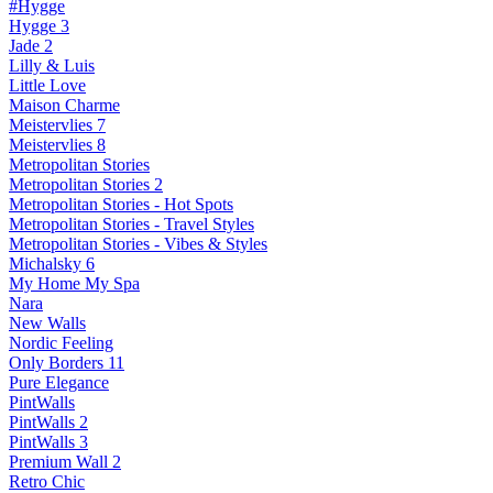
#Hygge
Hygge 3
Jade 2
Lilly & Luis
Little Love
Maison Charme
Meistervlies 7
Meistervlies 8
Metropolitan Stories
Metropolitan Stories 2
Metropolitan Stories - Hot Spots
Metropolitan Stories - Travel Styles
Metropolitan Stories - Vibes & Styles
Michalsky 6
My Home My Spa
Nara
New Walls
Nordic Feeling
Only Borders 11
Pure Elegance
PintWalls
PintWalls 2
PintWalls 3
Premium Wall 2
Retro Chic