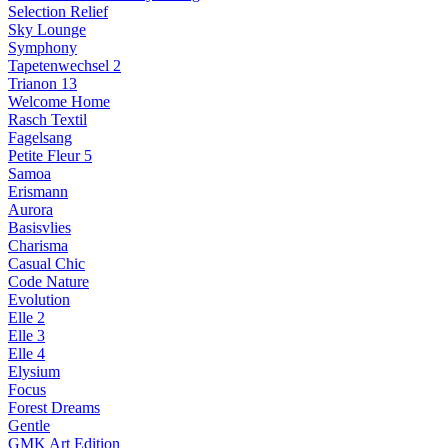
Selection Relief
Sky Lounge
Symphony
Tapetenwechsel 2
Trianon 13
Welcome Home
Rasch Textil
Fagelsang
Petite Fleur 5
Samoa
Erismann
Aurora
Basisvlies
Charisma
Casual Chic
Code Nature
Evolution
Elle 2
Elle 3
Elle 4
Elysium
Focus
Forest Dreams
Gentle
GMK Art Edition