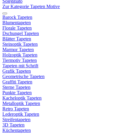
Soleggiato
Zur Kategorie Tapeten Motive
Barock Tapeten
Blumentapeten
Florale Tapeten
Dschungel Tapeten
Blätter Tapeten
Steinoptik Tapeten
Marmor Tapeten
Holzoptik Tapeten
Tiermotiv Tapeten
Tapeten mit Schrift
Grafik Tapeten
Geometrische Tapeten
Graffiti Tapeten
Sterne Tapeten
Punkte Tapeten
Kacheloptik Tapeten
Metalloptik Tapeten
Retro Tapeten
Lederoptik Tapeten
Streifentapeten
3D Tapeten
Küchentapeten