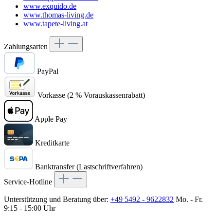
www.exquido.de
www.thomas-living.de
www.tapete-living.at
Zahlungsarten
PayPal
Vorkasse (2 % Vorauskassenrabatt)
Apple Pay
Kreditkarte
Banktransfer (Lastschriftverfahren)
Service-Hotline
Unterstützung und Beratung über:
+49 5492 - 9622832
Mo. - Fr.
9:15 - 15:00 Uhr