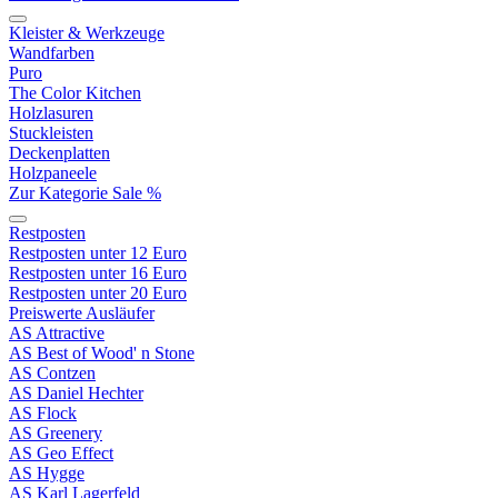
Kleister & Werkzeuge
Wandfarben
Puro
The Color Kitchen
Holzlasuren
Stuckleisten
Deckenplatten
Holzpaneele
Zur Kategorie Sale %
Restposten
Restposten unter 12 Euro
Restposten unter 16 Euro
Restposten unter 20 Euro
Preiswerte Ausläufer
AS Attractive
AS Best of Wood' n Stone
AS Contzen
AS Daniel Hechter
AS Flock
AS Greenery
AS Geo Effect
AS Hygge
AS Karl Lagerfeld