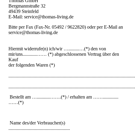
Thomas GmbH
Bergmannstraße 32
49439 Steinfeld
E-Mail: service@thomas-living.de
Bitte per Fax (Fax-Nr. 05492 / 9622820) oder per E-Mail an
service@thomas-living.de
Hiermit widerrufe(n) ich/wir ….........…(*) den von
mir/uns............…… (*) abgeschlossenen Vertrag über den
Kauf
der folgenden Waren (*)
.........................................................................................................
.........................................................................................................
Bestellt am …...........…….(*) / erhalten am …….............
……(*)
Name des/der Verbraucher(s)
...................................................