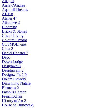
Antigua
Anna d'Andrea
Aquarell Dreams
ARTist
Atelier 47
Attractive 2
Blooming
Bricks & Stones
Casual Living
Colourful World
COSMOLiving
Cuba 2
Daniel Hechter 7
Deco
Desert Lodge
Designwalls
Designwalls 2
Designwalls 2.0
Dream Flowery
Drawn into Nature
Elements 2
Famous Garden
French Affair
History of Art 2
House of Turnowsky