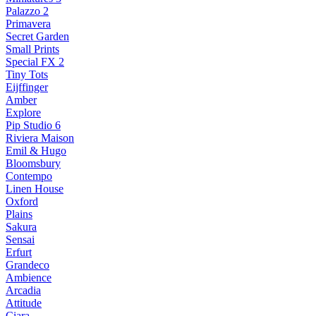
Palazzo 2
Primavera
Secret Garden
Small Prints
Special FX 2
Tiny Tots
Eijffinger
Amber
Explore
Pip Studio 6
Riviera Maison
Emil & Hugo
Bloomsbury
Contempo
Linen House
Oxford
Plains
Sakura
Sensai
Erfurt
Grandeco
Ambience
Arcadia
Attitude
Ciara