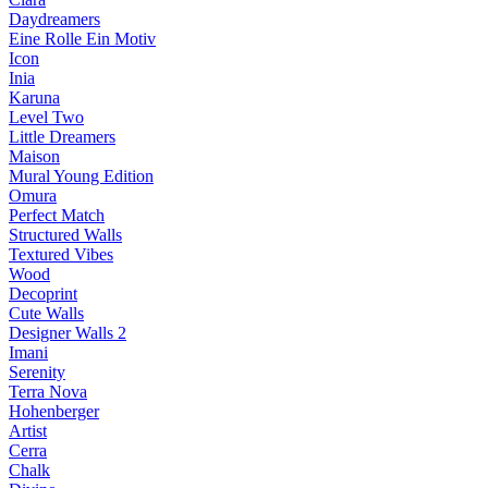
Daydreamers
Eine Rolle Ein Motiv
Icon
Inia
Karuna
Level Two
Little Dreamers
Maison
Mural Young Edition
Omura
Perfect Match
Structured Walls
Textured Vibes
Wood
Decoprint
Cute Walls
Designer Walls 2
Imani
Serenity
Terra Nova
Hohenberger
Artist
Cerra
Chalk