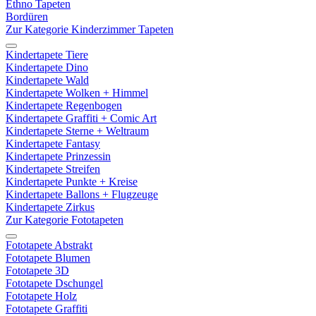
Ethno Tapeten
Bordüren
Zur Kategorie Kinderzimmer Tapeten
Kindertapete Tiere
Kindertapete Dino
Kindertapete Wald
Kindertapete Wolken + Himmel
Kindertapete Regenbogen
Kindertapete Graffiti + Comic Art
Kindertapete Sterne + Weltraum
Kindertapete Fantasy
Kindertapete Prinzessin
Kindertapete Streifen
Kindertapete Punkte + Kreise
Kindertapete Ballons + Flugzeuge
Kindertapete Zirkus
Zur Kategorie Fototapeten
Fototapete Abstrakt
Fototapete Blumen
Fototapete 3D
Fototapete Dschungel
Fototapete Holz
Fototapete Graffiti