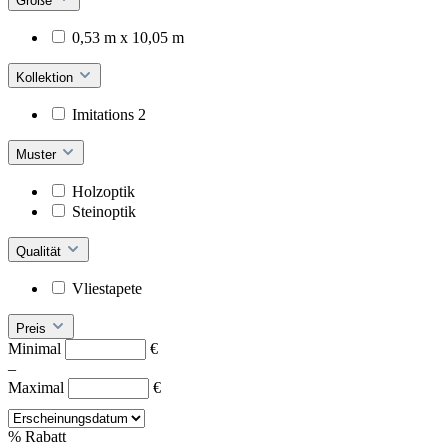
Größe
0,53 m x 10,05 m
Kollektion
Imitations 2
Muster
Holzoptik
Steinoptik
Qualität
Vliestapete
Preis
Minimal
€
–
Maximal
€
%
Rabatt