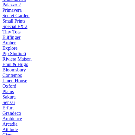
Palazzo 2
Primavera
Secret Garden
Small Prints
Special FX 2
Tiny Tots
Eijffinger
Amber
Explore
Pip Studio 6
Riviera Maison
Emil & Hugo
Bloomsbury
Contempo
Linen House
Oxford
Plains
Sakura
Sensai
Erfurt
Grandeco
Ambience
Arcadia
Attitude
Ciara