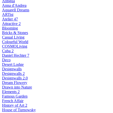
Antigua
Anna d'Andrea
Aquarell Dreams
ARTist
Atelier 47
Attractive 2
Blooming
Bricks & Stones
Casual Living
Colourful World
COSMOLiving
Cuba 2
Daniel Hechter 7
Deco
Desert Lodge
Designwalls
Designwalls 2
Designwalls 2.0
Dream Flowery
Drawn into Nature
Elements 2
Famous Garden
French Affair
History of Art 2
House of Turnowsky