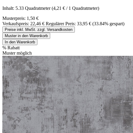
Inhalt:
5.33 Quadratmeter
(4,21 € / 1 Quadratmeter)
Musterpreis:
1,50 €
Verkaufspreis:
22,46 €
Regulärer Preis:
33,95 €
(33.84% gespart)
Preise inkl. MwSt. zzgl. Versandkosten
Muster in den Warenkorb
In den Warenkorb
%
Rabatt
Muster möglich