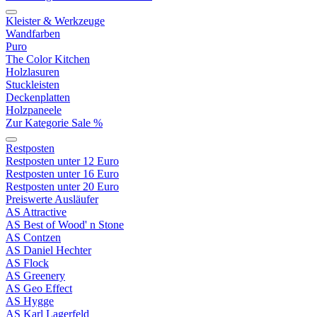
Kleister & Werkzeuge
Wandfarben
Puro
The Color Kitchen
Holzlasuren
Stuckleisten
Deckenplatten
Holzpaneele
Zur Kategorie Sale %
Restposten
Restposten unter 12 Euro
Restposten unter 16 Euro
Restposten unter 20 Euro
Preiswerte Ausläufer
AS Attractive
AS Best of Wood' n Stone
AS Contzen
AS Daniel Hechter
AS Flock
AS Greenery
AS Geo Effect
AS Hygge
AS Karl Lagerfeld