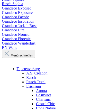
Rasch Sophia
Grandeco Exposed
Grandeco Exposure
Grandeco Facade
Grandeco Inspiration
Grandeco Jack 'n Rose
Grandeco Life
Grandeco Nomad
Grandeco Phoenix
Grandeco Wanderlust
BN Walls
Menü schließen
Tapetenverlage
A.S. Création
Rasch
Rasch Textil
Erismann
Aurora
Basisvlies
Charisma
Casual Chic
Code Nature