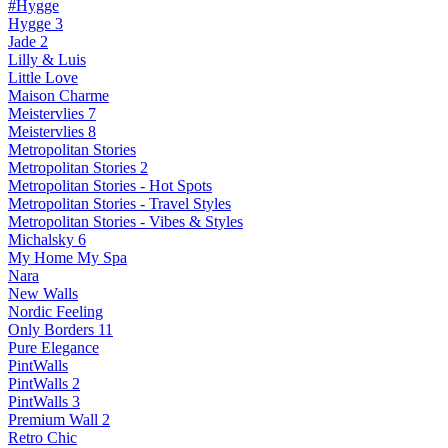
#Hygge
Hygge 3
Jade 2
Lilly & Luis
Little Love
Maison Charme
Meistervlies 7
Meistervlies 8
Metropolitan Stories
Metropolitan Stories 2
Metropolitan Stories - Hot Spots
Metropolitan Stories - Travel Styles
Metropolitan Stories - Vibes & Styles
Michalsky 6
My Home My Spa
Nara
New Walls
Nordic Feeling
Only Borders 11
Pure Elegance
PintWalls
PintWalls 2
PintWalls 3
Premium Wall 2
Retro Chic