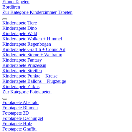
Ethno Tapeten
Bordüren
Zur Kategorie Kinderzimmer Tapeten
Kindertapete Tiere
Kindertapete Dino
Kindertapete Wald
Kindertapete Wolken + Himmel
Kindertapete Regenbogen
Kindertapete Graffiti + Comic Art
Kindertapete Sterne + Weltraum
Kindertapete Fantasy
Kindertapete Prinzessin
Kindertapete Streifen
Kindertapete Punkte + Kreise
Kindertapete Ballons + Flugzeuge
Kindertapete Zirkus
Zur Kategorie Fototapeten
Fototapete Abstrakt
Fototapete Blumen
Fototapete 3D
Fototapete Dschungel
Fototapete Holz
Fototapete Graffiti