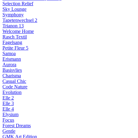
Selection Relief
Sky Lounge
Symphony
Tapetenwechsel 2
Trianon 13
Welcome Home
Rasch Textil
Fagelsang
Petite Fleur 5
Samoa
Erismann
Aurora
Basisvlies
Charisma
Casual Chic
Code Nature
Evolution
Elle 2
Elle 3
Elle 4
Elysium
Focus
Forest Dreams
Gentle
GMK Art Edition