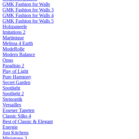
GMK Fashion for Walls
GMK Fashion for Walls 3
GMK Fashion for Walls 4
GMK Fashion for Walls 5
Holzpaneele
Imitations 2
Martinique
Melissa 4 Earth
ModeRolle
Modern Balance
Opus
Paradisio 2
Play of Light
Pure Harmony
Secret Garden
Spotlight
Spotlight 2
Steinoptik
Versailles
Essener Tapeten
Classic Silks 4
Best of Classic & Elegant
Energie
Just Kitchens
Miniatures 3