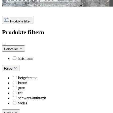
Produkte filtern
Produkte filtern
Hersteller
Erismann
Farbe
beige/creme
braun
grau
rot
schwarz/anthrazit
weiss