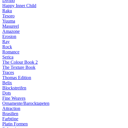
Divino
Happy Inner Child
Raku
Tesoro
Yuuma
Masureel
Amazone
Erosion
Ray
Rock
Romance
Serica
The Colour Book 2
The Texture Book
Traces
Thomas Edition
Belix
Blockstreifen
Dots
Fine Weaves
Ornamente/Barocktapeten
Attraction
Brasilien
Farbtöne
Platin Formen