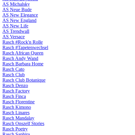
AS Michalsky
AS Neue Bude
AS New Elegance
AS New England
AS New Life
AS Trendwall
AS Versace
Rasch #Rock'n Rolle
Rasch #Tapetenwechsel
Rasch African Queen
Rasch Andy Wand
Rasch Barbara Home
Rasch Cato
Rasch Club
Rasch Club Botanique
Rasch Denzo
Rasch Factory
Rasch Finca
Rasch Florentine
Rasch Kimono
Rasch Linares
Rasch Mandalay
Rasch Onszelf Stories
Rasch Poetry
Rasch Saphira