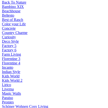
Back To Nature
Bambino XIX
Beachhouse
Beltesto
Best of Rasch
Color your Life
Concrete
Country Charme
Curiosity
Deco Style
Factory 5
Factory 6
Farm Living
Florentine 3
Florentine 4
Incanto
Indian Style
Kids World
Kids World 2
Lirico
Liverna
Magic Walls
Paraiso
Peonies
Schöner Wohnen Cosy Living