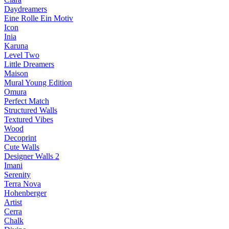
Daydreamers
Eine Rolle Ein Motiv
Icon
Inia
Karuna
Level Two
Little Dreamers
Maison
Mural Young Edition
Omura
Perfect Match
Structured Walls
Textured Vibes
Wood
Decoprint
Cute Walls
Designer Walls 2
Imani
Serenity
Terra Nova
Hohenberger
Artist
Cerra
Chalk