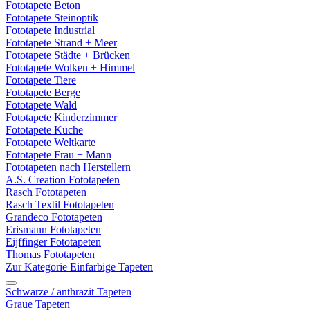
Fototapete Beton
Fototapete Steinoptik
Fototapete Industrial
Fototapete Strand + Meer
Fototapete Städte + Brücken
Fototapete Wolken + Himmel
Fototapete Tiere
Fototapete Berge
Fototapete Wald
Fototapete Kinderzimmer
Fototapete Küche
Fototapete Weltkarte
Fototapete Frau + Mann
Fototapeten nach Herstellern
A.S. Creation Fototapeten
Rasch Fototapeten
Rasch Textil Fototapeten
Grandeco Fototapeten
Erismann Fototapeten
Eijffinger Fototapeten
Thomas Fototapeten
Zur Kategorie Einfarbige Tapeten
Schwarze / anthrazit Tapeten
Graue Tapeten