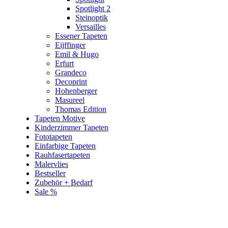
Spotlight 2
Steinoptik
Versailles
Essener Tapeten
Eijffinger
Emil & Hugo
Erfurt
Grandeco
Decoprint
Hohenberger
Masureel
Thomas Edition
Tapeten Motive
Kinderzimmer Tapeten
Fototapeten
Einfarbige Tapeten
Rauhfasertapeten
Malervlies
Bestseller
Zubehör + Bedarf
Sale %