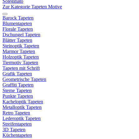
Soleggiato
Zur Kategorie Tapeten Motive
Barock Tapeten
Blumentapeten
Florale Tapeten
Dschungel Tapeten
Blätter Tapeten
Steinoptik Tapeten
Marmor Tapeten
Holzoptik Tapeten
Tiermotiv Tapeten
Tapeten mit Schrift
Grafik Tapeten
Geometrische Tapeten
Graffiti Tapeten
Sterne Tapeten
Punkte Tapeten
Kacheloptik Tapeten
Metalloptik Tapeten
Retro Tapeten
Lederoptik Tapeten
Streifentapeten
3D Tapeten
Küchentapeten