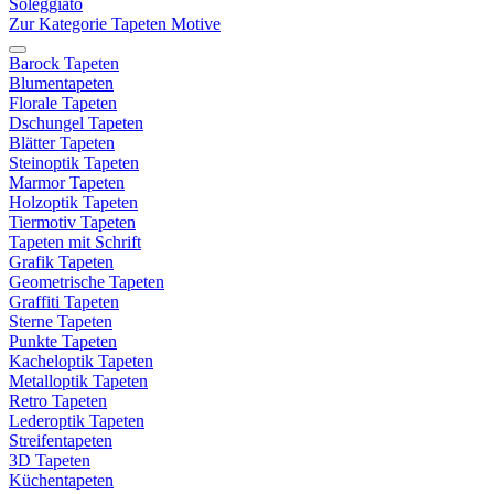
Soleggiato
Zur Kategorie Tapeten Motive
Barock Tapeten
Blumentapeten
Florale Tapeten
Dschungel Tapeten
Blätter Tapeten
Steinoptik Tapeten
Marmor Tapeten
Holzoptik Tapeten
Tiermotiv Tapeten
Tapeten mit Schrift
Grafik Tapeten
Geometrische Tapeten
Graffiti Tapeten
Sterne Tapeten
Punkte Tapeten
Kacheloptik Tapeten
Metalloptik Tapeten
Retro Tapeten
Lederoptik Tapeten
Streifentapeten
3D Tapeten
Küchentapeten