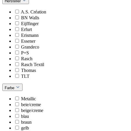
Hersteller
A.S. Création
BN Walls
Eijffinger
Erfurt
Erismann
Essener
Grandeco
P+S
Rasch
Rasch Textil
Thomas
TLT
Farbe
Metallic
beie/creme
beige/creme
blau
braun
gelb