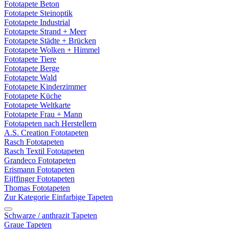
Fototapete Beton
Fototapete Steinoptik
Fototapete Industrial
Fototapete Strand + Meer
Fototapete Städte + Brücken
Fototapete Wolken + Himmel
Fototapete Tiere
Fototapete Berge
Fototapete Wald
Fototapete Kinderzimmer
Fototapete Küche
Fototapete Weltkarte
Fototapete Frau + Mann
Fototapeten nach Herstellern
A.S. Creation Fototapeten
Rasch Fototapeten
Rasch Textil Fototapeten
Grandeco Fototapeten
Erismann Fototapeten
Eijffinger Fototapeten
Thomas Fototapeten
Zur Kategorie Einfarbige Tapeten
Schwarze / anthrazit Tapeten
Graue Tapeten