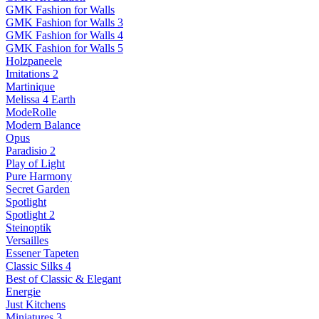
GMK Fashion for Walls
GMK Fashion for Walls 3
GMK Fashion for Walls 4
GMK Fashion for Walls 5
Holzpaneele
Imitations 2
Martinique
Melissa 4 Earth
ModeRolle
Modern Balance
Opus
Paradisio 2
Play of Light
Pure Harmony
Secret Garden
Spotlight
Spotlight 2
Steinoptik
Versailles
Essener Tapeten
Classic Silks 4
Best of Classic & Elegant
Energie
Just Kitchens
Miniatures 3