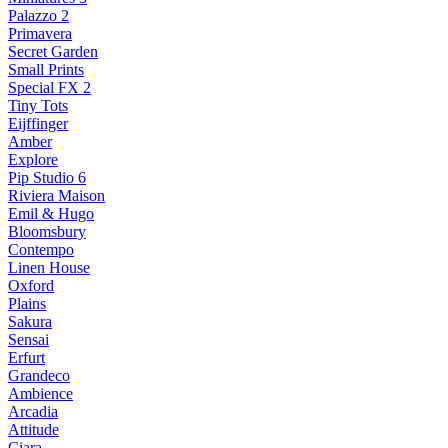
Palazzo 2
Primavera
Secret Garden
Small Prints
Special FX 2
Tiny Tots
Eijffinger
Amber
Explore
Pip Studio 6
Riviera Maison
Emil & Hugo
Bloomsbury
Contempo
Linen House
Oxford
Plains
Sakura
Sensai
Erfurt
Grandeco
Ambience
Arcadia
Attitude
Ciara