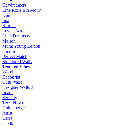
Daydreamers
Eine Rolle Ein Motiv
Icon
Inia
Karuna
Level Two
Little Dreamers
Maison
Mural Young Edition
Omura
Perfect Match
Structured Walls
Textured Vibes
Wood
Decoprint
Cute Walls
Designer Walls 2
Imani
Serenity
Terra Nova
Hohenberger
Artist
Cerra
Chalk