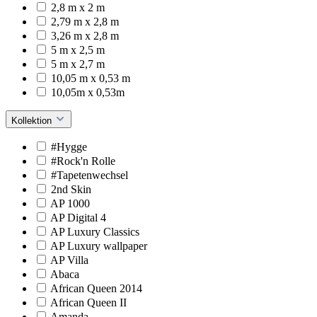
2,8 m x 2 m
2,79 m x 2,8 m
3,26 m x 2,8 m
5 m x 2,5 m
5 m x 2,7 m
10,05 m x 0,53 m
10,05m x 0,53m
Kollektion
#Hygge
#Rock'n Rolle
#Tapetenwechsel
2nd Skin
AP 1000
AP Digital 4
AP Luxury Classics
AP Luxury wallpaper
AP Villa
Abaca
African Queen 2014
African Queen II
Amanda