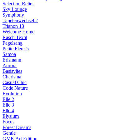
Selection Relief
Sky Lounge
Symphony
Tapetenwechsel 2
Trianon 13
Welcome Home
Rasch Textil
Fagelsang
Petite Fleur 5
Samoa
Erismann
Aurora
Basisvlies
Charisma
Casual Chic
Code Nature
Evolution
Elle 2
Elle 3
Elle 4
Elysium
Focus
Forest Dreams
Gentle
GMK Art Edition