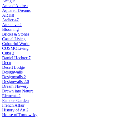
Antigua
Anna d'Andrea
Aquarell Dreams
ARTist
Atelier 47
Attractive 2
Blooming
Bricks & Stones
Casual Living
Colourful World
COSMOLiving
Cuba 2
Daniel Hechter 7
Deco
Desert Lodge
Designwalls
Designwalls 2
Designwalls 2.0
Dream Flowery
Drawn into Nature
Elements 2
Famous Garden
French Affair
History of Art 2
House of Turnowsky