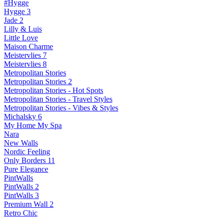
#Hygge
Hygge 3
Jade 2
Lilly & Luis
Little Love
Maison Charme
Meistervlies 7
Meistervlies 8
Metropolitan Stories
Metropolitan Stories 2
Metropolitan Stories - Hot Spots
Metropolitan Stories - Travel Styles
Metropolitan Stories - Vibes & Styles
Michalsky 6
My Home My Spa
Nara
New Walls
Nordic Feeling
Only Borders 11
Pure Elegance
PintWalls
PintWalls 2
PintWalls 3
Premium Wall 2
Retro Chic