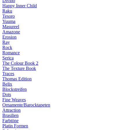
Divino
Happy Inner Child
Raku
Tesoro
Yuuma
Masureel
Amazone
Erosion
Ray
Rock
Romance
Serica
The Colour Book 2
The Texture Book
Traces
Thomas Edition
Belix
Blockstreifen
Dots
Fine Weaves
Ornamente/Barocktapeten
Attraction
Brasilien
Farbtöne
Platin Formen