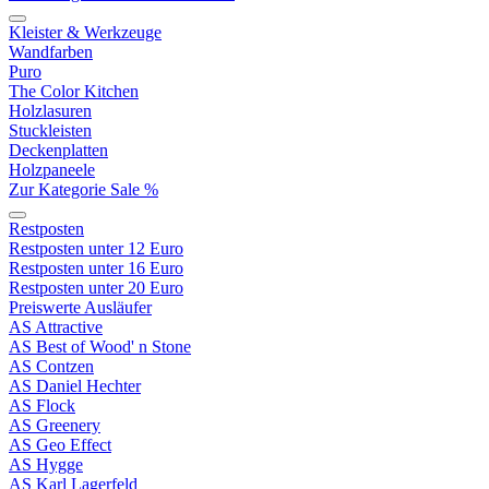
Kleister & Werkzeuge
Wandfarben
Puro
The Color Kitchen
Holzlasuren
Stuckleisten
Deckenplatten
Holzpaneele
Zur Kategorie Sale %
Restposten
Restposten unter 12 Euro
Restposten unter 16 Euro
Restposten unter 20 Euro
Preiswerte Ausläufer
AS Attractive
AS Best of Wood' n Stone
AS Contzen
AS Daniel Hechter
AS Flock
AS Greenery
AS Geo Effect
AS Hygge
AS Karl Lagerfeld