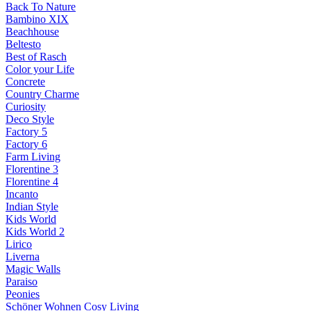
Back To Nature
Bambino XIX
Beachhouse
Beltesto
Best of Rasch
Color your Life
Concrete
Country Charme
Curiosity
Deco Style
Factory 5
Factory 6
Farm Living
Florentine 3
Florentine 4
Incanto
Indian Style
Kids World
Kids World 2
Lirico
Liverna
Magic Walls
Paraiso
Peonies
Schöner Wohnen Cosy Living