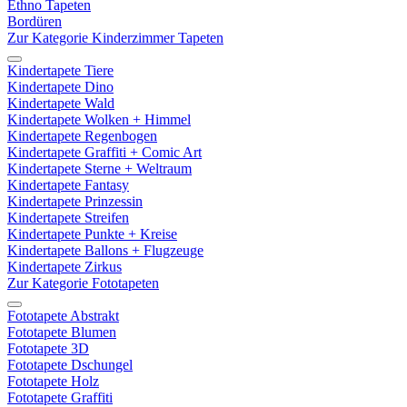
Ethno Tapeten
Bordüren
Zur Kategorie Kinderzimmer Tapeten
Kindertapete Tiere
Kindertapete Dino
Kindertapete Wald
Kindertapete Wolken + Himmel
Kindertapete Regenbogen
Kindertapete Graffiti + Comic Art
Kindertapete Sterne + Weltraum
Kindertapete Fantasy
Kindertapete Prinzessin
Kindertapete Streifen
Kindertapete Punkte + Kreise
Kindertapete Ballons + Flugzeuge
Kindertapete Zirkus
Zur Kategorie Fototapeten
Fototapete Abstrakt
Fototapete Blumen
Fototapete 3D
Fototapete Dschungel
Fototapete Holz
Fototapete Graffiti