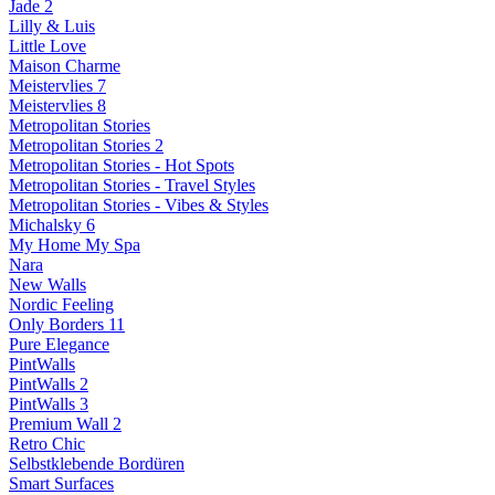
Jade 2
Lilly & Luis
Little Love
Maison Charme
Meistervlies 7
Meistervlies 8
Metropolitan Stories
Metropolitan Stories 2
Metropolitan Stories - Hot Spots
Metropolitan Stories - Travel Styles
Metropolitan Stories - Vibes & Styles
Michalsky 6
My Home My Spa
Nara
New Walls
Nordic Feeling
Only Borders 11
Pure Elegance
PintWalls
PintWalls 2
PintWalls 3
Premium Wall 2
Retro Chic
Selbstklebende Bordüren
Smart Surfaces