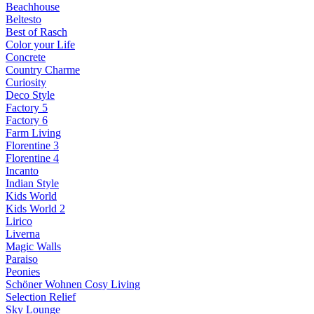
Beachhouse
Beltesto
Best of Rasch
Color your Life
Concrete
Country Charme
Curiosity
Deco Style
Factory 5
Factory 6
Farm Living
Florentine 3
Florentine 4
Incanto
Indian Style
Kids World
Kids World 2
Lirico
Liverna
Magic Walls
Paraiso
Peonies
Schöner Wohnen Cosy Living
Selection Relief
Sky Lounge