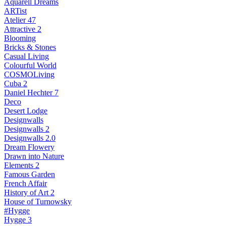
Aquarell Dreams
ARTist
Atelier 47
Attractive 2
Blooming
Bricks & Stones
Casual Living
Colourful World
COSMOLiving
Cuba 2
Daniel Hechter 7
Deco
Desert Lodge
Designwalls
Designwalls 2
Designwalls 2.0
Dream Flowery
Drawn into Nature
Elements 2
Famous Garden
French Affair
History of Art 2
House of Turnowsky
#Hygge
Hygge 3