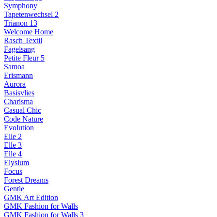
Symphony
Tapetenwechsel 2
Trianon 13
Welcome Home
Rasch Textil
Fagelsang
Petite Fleur 5
Samoa
Erismann
Aurora
Basisvlies
Charisma
Casual Chic
Code Nature
Evolution
Elle 2
Elle 3
Elle 4
Elysium
Focus
Forest Dreams
Gentle
GMK Art Edition
GMK Fashion for Walls
GMK Fashion for Walls 3