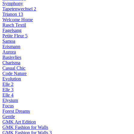
Symphony
Tapetenwechsel 2
Trianon 13
Welcome Home
Rasch Textil
Fagelsang
Petite Fleur 5
Samoa
Erismann
Aurora
Basisvlies
Charisma
Casual Chic
Code Nature
Evolution
Elle 2
Elle 3
Elle 4
Elysium
Focus
Forest Dreams
Gentle
GMK Art Edition
GMK Fashion for Walls
GMK Fashion for Walls 3