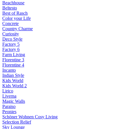
Beachhouse
Beltesto
Best of Rasch
Color your Life
Concrete
Country Charme
Curiosity
Deco Style
Factory 5
Factory 6
Farm Living
Florentine 3
Florentine 4
Incanto
Indian Style
Kids World
Kids World 2
Lirico
Liverna
Magic Walls
Paraiso
Peonies
Schöner Wohnen Cosy Living
Selection Relief
Sky Lounge