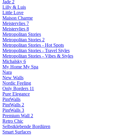
Jade 2
Lilly & Luis
Little Love
Maison Charme
Meistervlies 7
Meistervlies 8
Metropolitan Stories
Metropolitan Stories 2
Metropolitan Stories - Hot Spots
Metropolitan Stories - Travel Styles
Metropolitan Stories - Vibes & Styles
Michalsky 6
My Home My Spa
Nara
New Walls
Nordic Feeling
Only Borders 11
Pure Elegance
PintWalls
PintWalls 2
PintWalls 3
Premium Wall 2
Retro Chic
Selbstklebende Bordüren
Smart Surfaces