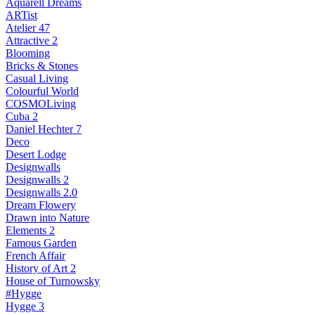
Aquarell Dreams
ARTist
Atelier 47
Attractive 2
Blooming
Bricks & Stones
Casual Living
Colourful World
COSMOLiving
Cuba 2
Daniel Hechter 7
Deco
Desert Lodge
Designwalls
Designwalls 2
Designwalls 2.0
Dream Flowery
Drawn into Nature
Elements 2
Famous Garden
French Affair
History of Art 2
House of Turnowsky
#Hygge
Hygge 3