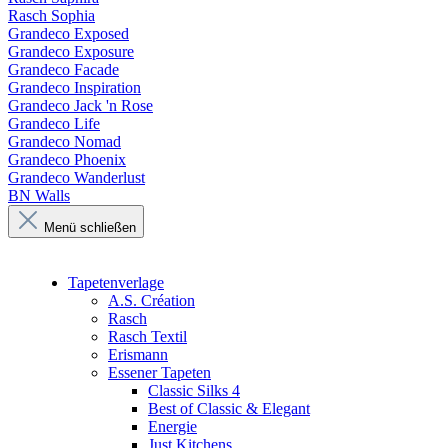
Rasch Sophia
Grandeco Exposed
Grandeco Exposure
Grandeco Facade
Grandeco Inspiration
Grandeco Jack 'n Rose
Grandeco Life
Grandeco Nomad
Grandeco Phoenix
Grandeco Wanderlust
BN Walls
Menü schließen
Tapetenverlage
A.S. Création
Rasch
Rasch Textil
Erismann
Essener Tapeten
Classic Silks 4
Best of Classic & Elegant
Energie
Just Kitchens