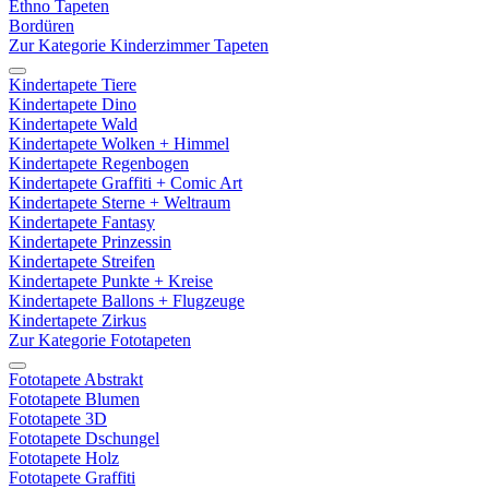
Ethno Tapeten
Bordüren
Zur Kategorie Kinderzimmer Tapeten
Kindertapete Tiere
Kindertapete Dino
Kindertapete Wald
Kindertapete Wolken + Himmel
Kindertapete Regenbogen
Kindertapete Graffiti + Comic Art
Kindertapete Sterne + Weltraum
Kindertapete Fantasy
Kindertapete Prinzessin
Kindertapete Streifen
Kindertapete Punkte + Kreise
Kindertapete Ballons + Flugzeuge
Kindertapete Zirkus
Zur Kategorie Fototapeten
Fototapete Abstrakt
Fototapete Blumen
Fototapete 3D
Fototapete Dschungel
Fototapete Holz
Fototapete Graffiti