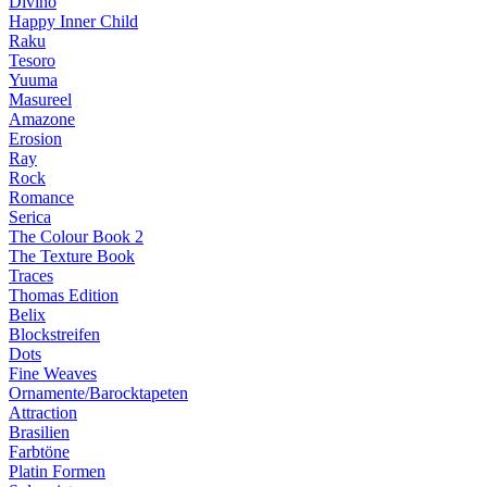
Divino
Happy Inner Child
Raku
Tesoro
Yuuma
Masureel
Amazone
Erosion
Ray
Rock
Romance
Serica
The Colour Book 2
The Texture Book
Traces
Thomas Edition
Belix
Blockstreifen
Dots
Fine Weaves
Ornamente/Barocktapeten
Attraction
Brasilien
Farbtöne
Platin Formen