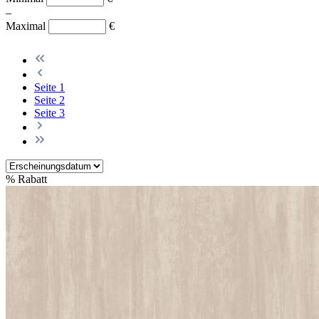
–
Maximal
€
Seite
1
Seite
2
Seite
3
%
Rabatt