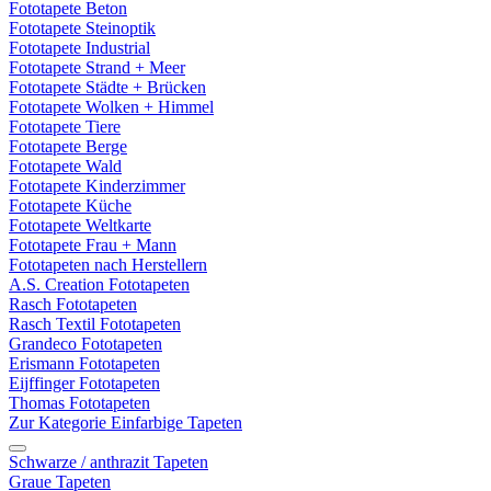
Fototapete Beton
Fototapete Steinoptik
Fototapete Industrial
Fototapete Strand + Meer
Fototapete Städte + Brücken
Fototapete Wolken + Himmel
Fototapete Tiere
Fototapete Berge
Fototapete Wald
Fototapete Kinderzimmer
Fototapete Küche
Fototapete Weltkarte
Fototapete Frau + Mann
Fototapeten nach Herstellern
A.S. Creation Fototapeten
Rasch Fototapeten
Rasch Textil Fototapeten
Grandeco Fototapeten
Erismann Fototapeten
Eijffinger Fototapeten
Thomas Fototapeten
Zur Kategorie Einfarbige Tapeten
Schwarze / anthrazit Tapeten
Graue Tapeten