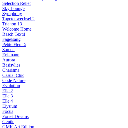
Selection Relief
Sky Lounge
Symphony
Tapetenwechsel 2
Trianon 13
Welcome Home
Rasch Textil
Fagelsang
Petite Fleur 5
Samoa
Erismann
Aurora
Basisvlies
Charisma
Casual Chic
Code Nature
Evolution
Elle 2
Elle 3
Elle 4
Elysium
Focus
Forest Dreams
Gentle
GMK Art Edition