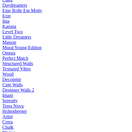
Daydreamers
Eine Rolle Ein Motiv
Icon
Inia
Karuna
Level Two
Little Dreamers
Maison
Mural Young Edition
Omura
Perfect Match
Structured Walls
Textured Vibes
Wood
Decoprint
Cute Walls
Designer Walls 2
Imani
Serenity
Terra Nova
Hohenberger
Artist
Cerra
Chalk