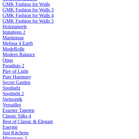
GMK Fashion for Walls
GMK Fashion for Walls 3
GMK Fashion for Walls 4
GMK Fashion for Walls 5
Holzpaneele
Imitations 2
Martinique
Melissa 4 Earth
ModeRolle
Modern Balance
Opus
Paradisio 2
Play of Light
Pure Harmony
Secret Garden
Spotlight
Spotlight 2
Steinoptik
Versailles
Essener Tapeten
Classic Silks 4
Best of Classic & Elegant
Energie
Just Kitchens
Miniatures 3