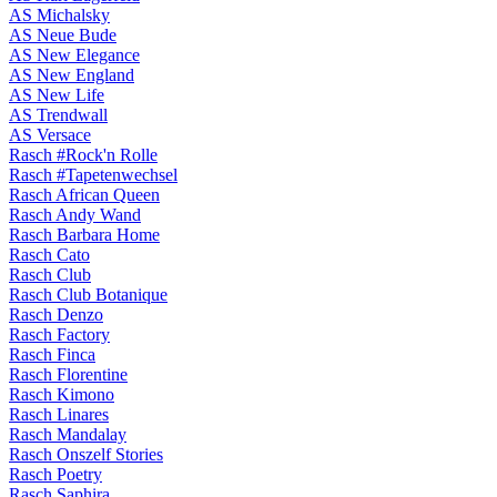
AS Michalsky
AS Neue Bude
AS New Elegance
AS New England
AS New Life
AS Trendwall
AS Versace
Rasch #Rock'n Rolle
Rasch #Tapetenwechsel
Rasch African Queen
Rasch Andy Wand
Rasch Barbara Home
Rasch Cato
Rasch Club
Rasch Club Botanique
Rasch Denzo
Rasch Factory
Rasch Finca
Rasch Florentine
Rasch Kimono
Rasch Linares
Rasch Mandalay
Rasch Onszelf Stories
Rasch Poetry
Rasch Saphira