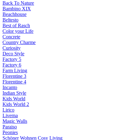
Back To Nature
Bambino XIX
Beachhouse
Beltesto
Best of Rasch
Color your Life
Concrete
Country Charme
Curiosity
Deco Style
Factory 5
Factory 6
Farm Living
Florentine 3
Florentine 4
Incanto
Indian Style
Kids World
Kids World 2
Lirico
Liverna
Magic Walls
Paraiso
Peonies
Schöner Wohnen Cosy Living