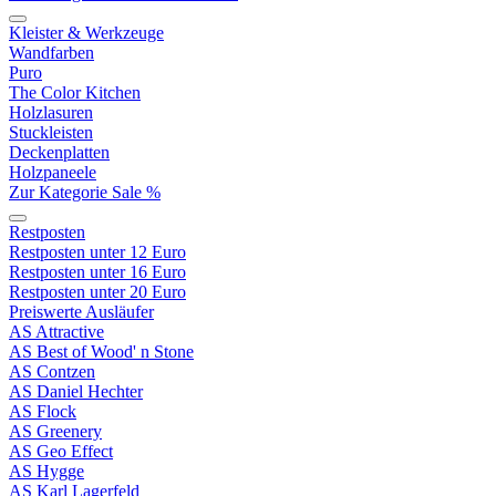
Kleister & Werkzeuge
Wandfarben
Puro
The Color Kitchen
Holzlasuren
Stuckleisten
Deckenplatten
Holzpaneele
Zur Kategorie Sale %
Restposten
Restposten unter 12 Euro
Restposten unter 16 Euro
Restposten unter 20 Euro
Preiswerte Ausläufer
AS Attractive
AS Best of Wood' n Stone
AS Contzen
AS Daniel Hechter
AS Flock
AS Greenery
AS Geo Effect
AS Hygge
AS Karl Lagerfeld