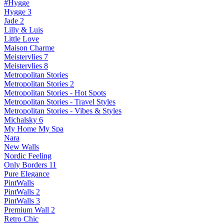
#Hygge
Hygge 3
Jade 2
Lilly & Luis
Little Love
Maison Charme
Meistervlies 7
Meistervlies 8
Metropolitan Stories
Metropolitan Stories 2
Metropolitan Stories - Hot Spots
Metropolitan Stories - Travel Styles
Metropolitan Stories - Vibes & Styles
Michalsky 6
My Home My Spa
Nara
New Walls
Nordic Feeling
Only Borders 11
Pure Elegance
PintWalls
PintWalls 2
PintWalls 3
Premium Wall 2
Retro Chic