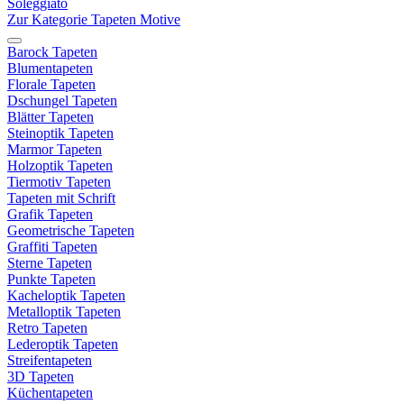
Soleggiato
Zur Kategorie Tapeten Motive
Barock Tapeten
Blumentapeten
Florale Tapeten
Dschungel Tapeten
Blätter Tapeten
Steinoptik Tapeten
Marmor Tapeten
Holzoptik Tapeten
Tiermotiv Tapeten
Tapeten mit Schrift
Grafik Tapeten
Geometrische Tapeten
Graffiti Tapeten
Sterne Tapeten
Punkte Tapeten
Kacheloptik Tapeten
Metalloptik Tapeten
Retro Tapeten
Lederoptik Tapeten
Streifentapeten
3D Tapeten
Küchentapeten