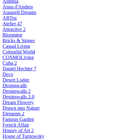
Antigua
Anna d'Andrea
Aquarell Dreams
ARTist
Atelier 47
Attractive 2
Blooming
Bricks & Stones
Casual Living
Colourful World
COSMOLiving
Cuba 2
Daniel Hechter 7
Deco
Desert Lodge
Designwalls
Designwalls 2
Designwalls 2.0
Dream Flowery
Drawn into Nature
Elements 2
Famous Garden
French Affair
History of Art 2
House of Turnowsky