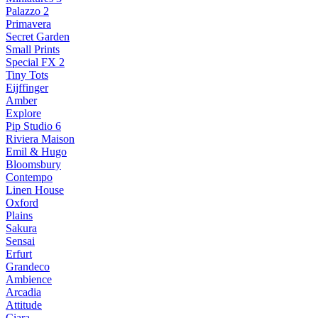
Palazzo 2
Primavera
Secret Garden
Small Prints
Special FX 2
Tiny Tots
Eijffinger
Amber
Explore
Pip Studio 6
Riviera Maison
Emil & Hugo
Bloomsbury
Contempo
Linen House
Oxford
Plains
Sakura
Sensai
Erfurt
Grandeco
Ambience
Arcadia
Attitude
Ciara