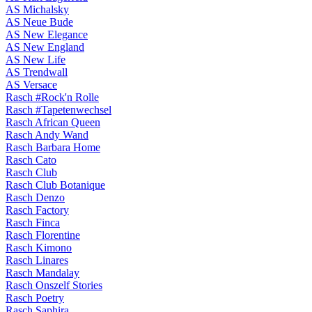
AS Michalsky
AS Neue Bude
AS New Elegance
AS New England
AS New Life
AS Trendwall
AS Versace
Rasch #Rock'n Rolle
Rasch #Tapetenwechsel
Rasch African Queen
Rasch Andy Wand
Rasch Barbara Home
Rasch Cato
Rasch Club
Rasch Club Botanique
Rasch Denzo
Rasch Factory
Rasch Finca
Rasch Florentine
Rasch Kimono
Rasch Linares
Rasch Mandalay
Rasch Onszelf Stories
Rasch Poetry
Rasch Saphira