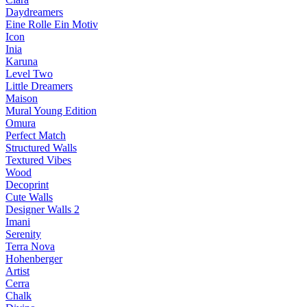
Daydreamers
Eine Rolle Ein Motiv
Icon
Inia
Karuna
Level Two
Little Dreamers
Maison
Mural Young Edition
Omura
Perfect Match
Structured Walls
Textured Vibes
Wood
Decoprint
Cute Walls
Designer Walls 2
Imani
Serenity
Terra Nova
Hohenberger
Artist
Cerra
Chalk