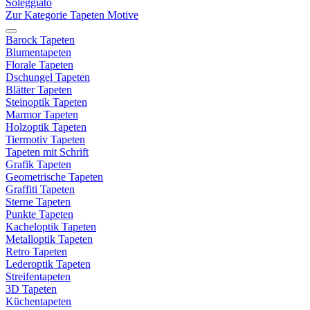
Soleggiato
Zur Kategorie Tapeten Motive
Barock Tapeten
Blumentapeten
Florale Tapeten
Dschungel Tapeten
Blätter Tapeten
Steinoptik Tapeten
Marmor Tapeten
Holzoptik Tapeten
Tiermotiv Tapeten
Tapeten mit Schrift
Grafik Tapeten
Geometrische Tapeten
Graffiti Tapeten
Sterne Tapeten
Punkte Tapeten
Kacheloptik Tapeten
Metalloptik Tapeten
Retro Tapeten
Lederoptik Tapeten
Streifentapeten
3D Tapeten
Küchentapeten