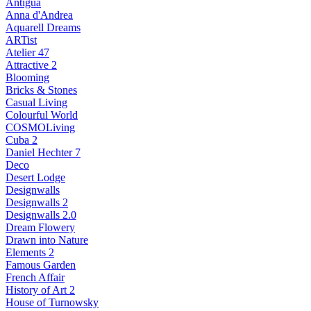
Antigua
Anna d'Andrea
Aquarell Dreams
ARTist
Atelier 47
Attractive 2
Blooming
Bricks & Stones
Casual Living
Colourful World
COSMOLiving
Cuba 2
Daniel Hechter 7
Deco
Desert Lodge
Designwalls
Designwalls 2
Designwalls 2.0
Dream Flowery
Drawn into Nature
Elements 2
Famous Garden
French Affair
History of Art 2
House of Turnowsky