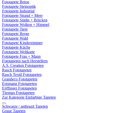
Fototapete Beton
Fototapete Steinoptik
Fototapete Industrial
Fototapete Strand + Meer
Fototapete Städte + Brücken
Fototapete Wolken + Himmel
Fototapete Tiere
Fototapete Berge
Fototapete Wald
Fototapete Kinderzimmer
Fototapete Küche
Fototapete Weltkarte
Fototapete Frau + Mann
Fototapeten nach Herstellern
A.S. Creation Fototapeten
Rasch Fototapeten
Rasch Textil Fototapeten
Grandeco Fototapeten
Erismann Fototapeten
Eijffinger Fototapeten
Thomas Fototapeten
Zur Kategorie Einfarbige Tapeten
Schwarze / anthrazit Tapeten
Graue Tapeten