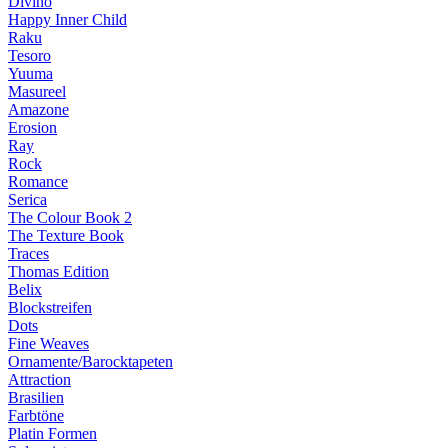
Divino
Happy Inner Child
Raku
Tesoro
Yuuma
Masureel
Amazone
Erosion
Ray
Rock
Romance
Serica
The Colour Book 2
The Texture Book
Traces
Thomas Edition
Belix
Blockstreifen
Dots
Fine Weaves
Ornamente/Barocktapeten
Attraction
Brasilien
Farbtöne
Platin Formen