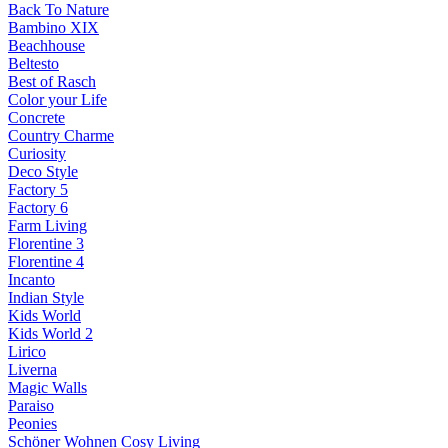
Back To Nature
Bambino XIX
Beachhouse
Beltesto
Best of Rasch
Color your Life
Concrete
Country Charme
Curiosity
Deco Style
Factory 5
Factory 6
Farm Living
Florentine 3
Florentine 4
Incanto
Indian Style
Kids World
Kids World 2
Lirico
Liverna
Magic Walls
Paraiso
Peonies
Schöner Wohnen Cosy Living