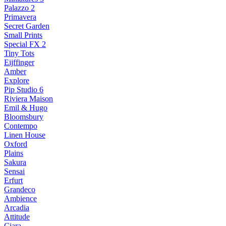
Palazzo 2
Primavera
Secret Garden
Small Prints
Special FX 2
Tiny Tots
Eijffinger
Amber
Explore
Pip Studio 6
Riviera Maison
Emil & Hugo
Bloomsbury
Contempo
Linen House
Oxford
Plains
Sakura
Sensai
Erfurt
Grandeco
Ambience
Arcadia
Attitude
Ciara