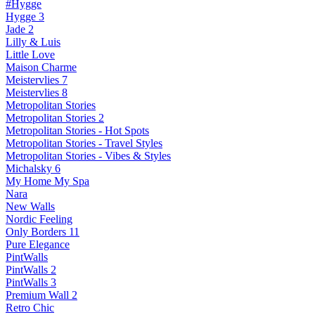
#Hygge
Hygge 3
Jade 2
Lilly & Luis
Little Love
Maison Charme
Meistervlies 7
Meistervlies 8
Metropolitan Stories
Metropolitan Stories 2
Metropolitan Stories - Hot Spots
Metropolitan Stories - Travel Styles
Metropolitan Stories - Vibes & Styles
Michalsky 6
My Home My Spa
Nara
New Walls
Nordic Feeling
Only Borders 11
Pure Elegance
PintWalls
PintWalls 2
PintWalls 3
Premium Wall 2
Retro Chic