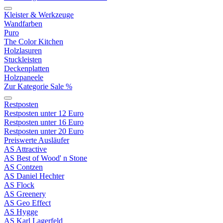
Kleister & Werkzeuge
Wandfarben
Puro
The Color Kitchen
Holzlasuren
Stuckleisten
Deckenplatten
Holzpaneele
Zur Kategorie Sale %
Restposten
Restposten unter 12 Euro
Restposten unter 16 Euro
Restposten unter 20 Euro
Preiswerte Ausläufer
AS Attractive
AS Best of Wood' n Stone
AS Contzen
AS Daniel Hechter
AS Flock
AS Greenery
AS Geo Effect
AS Hygge
AS Karl Lagerfeld