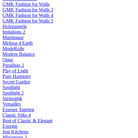
GMK Fashion for Walls
GMK Fashion for Walls 3
GMK Fashion for Walls 4
GMK Fashion for Walls 5
Holzpaneele
Imitations 2
Martinique
Melissa 4 Earth
ModeRolle
Modern Balance
Opus
Paradisio 2
Play of Light
Pure Harmony
Secret Garden
Spotlight
Spotlight 2
Steinoptik
Versailles
Essener Tapeten
Classic Silks 4
Best of Classic & Elegant
Energie
Just Kitchens
Miniatures 3