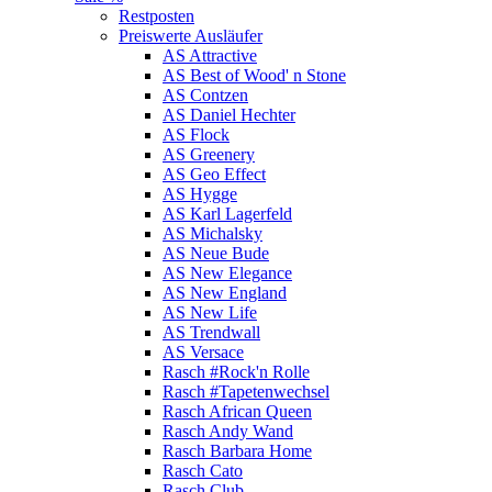
Restposten
Preiswerte Ausläufer
AS Attractive
AS Best of Wood' n Stone
AS Contzen
AS Daniel Hechter
AS Flock
AS Greenery
AS Geo Effect
AS Hygge
AS Karl Lagerfeld
AS Michalsky
AS Neue Bude
AS New Elegance
AS New England
AS New Life
AS Trendwall
AS Versace
Rasch #Rock'n Rolle
Rasch #Tapetenwechsel
Rasch African Queen
Rasch Andy Wand
Rasch Barbara Home
Rasch Cato
Rasch Club