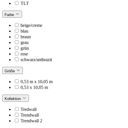
TLT
Farbe
beige/creme
blau
braun
grau
grün
rose
schwarz/anthrazit
Größe
0,53 m x 10,05 m
0,53 x 10,05 m
Kollektion
Tredwall
Trendwall
Trendwall 2