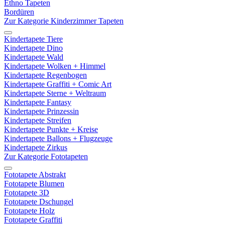
Ethno Tapeten
Bordüren
Zur Kategorie Kinderzimmer Tapeten
Kindertapete Tiere
Kindertapete Dino
Kindertapete Wald
Kindertapete Wolken + Himmel
Kindertapete Regenbogen
Kindertapete Graffiti + Comic Art
Kindertapete Sterne + Weltraum
Kindertapete Fantasy
Kindertapete Prinzessin
Kindertapete Streifen
Kindertapete Punkte + Kreise
Kindertapete Ballons + Flugzeuge
Kindertapete Zirkus
Zur Kategorie Fototapeten
Fototapete Abstrakt
Fototapete Blumen
Fototapete 3D
Fototapete Dschungel
Fototapete Holz
Fototapete Graffiti