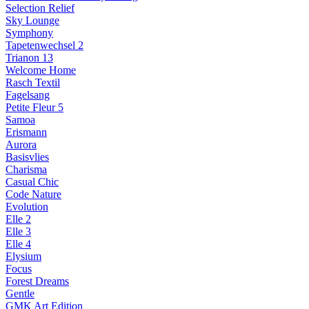
Selection Relief
Sky Lounge
Symphony
Tapetenwechsel 2
Trianon 13
Welcome Home
Rasch Textil
Fagelsang
Petite Fleur 5
Samoa
Erismann
Aurora
Basisvlies
Charisma
Casual Chic
Code Nature
Evolution
Elle 2
Elle 3
Elle 4
Elysium
Focus
Forest Dreams
Gentle
GMK Art Edition