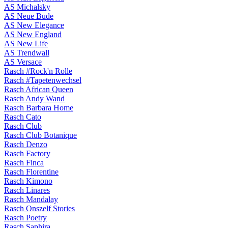
AS Michalsky
AS Neue Bude
AS New Elegance
AS New England
AS New Life
AS Trendwall
AS Versace
Rasch #Rock'n Rolle
Rasch #Tapetenwechsel
Rasch African Queen
Rasch Andy Wand
Rasch Barbara Home
Rasch Cato
Rasch Club
Rasch Club Botanique
Rasch Denzo
Rasch Factory
Rasch Finca
Rasch Florentine
Rasch Kimono
Rasch Linares
Rasch Mandalay
Rasch Onszelf Stories
Rasch Poetry
Rasch Saphira