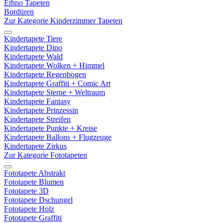
Ethno Tapeten
Bordüren
Zur Kategorie Kinderzimmer Tapeten
Kindertapete Tiere
Kindertapete Dino
Kindertapete Wald
Kindertapete Wolken + Himmel
Kindertapete Regenbogen
Kindertapete Graffiti + Comic Art
Kindertapete Sterne + Weltraum
Kindertapete Fantasy
Kindertapete Prinzessin
Kindertapete Streifen
Kindertapete Punkte + Kreise
Kindertapete Ballons + Flugzeuge
Kindertapete Zirkus
Zur Kategorie Fototapeten
Fototapete Abstrakt
Fototapete Blumen
Fototapete 3D
Fototapete Dschungel
Fototapete Holz
Fototapete Graffiti