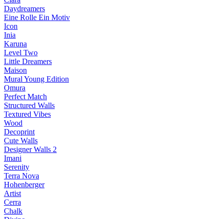
Daydreamers
Eine Rolle Ein Motiv
Icon
Inia
Karuna
Level Two
Little Dreamers
Maison
Mural Young Edition
Omura
Perfect Match
Structured Walls
Textured Vibes
Wood
Decoprint
Cute Walls
Designer Walls 2
Imani
Serenity
Terra Nova
Hohenberger
Artist
Cerra
Chalk