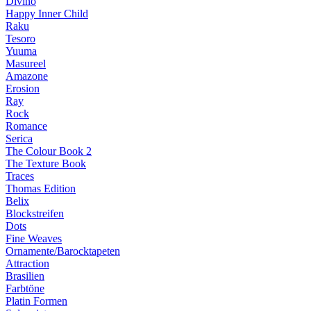
Divino
Happy Inner Child
Raku
Tesoro
Yuuma
Masureel
Amazone
Erosion
Ray
Rock
Romance
Serica
The Colour Book 2
The Texture Book
Traces
Thomas Edition
Belix
Blockstreifen
Dots
Fine Weaves
Ornamente/Barocktapeten
Attraction
Brasilien
Farbtöne
Platin Formen