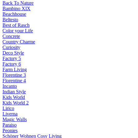
Back To Nature
Bambino XIX
Beachhouse
Beltesto
Best of Rasch
Color your Life
Concrete
Country Charme
Curiosity
Deco Style
Factory 5
Factory 6
Farm Living
Florentine 3
Florentine 4
Incanto
Indian Style
Kids World
Kids World 2
Lirico
Liverna
Magic Walls
Paraiso
Peonies
Schöner Wohnen Cosy Living