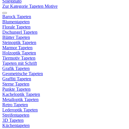
Soleggiato
Zur Kategorie Tapeten Motive
Barock Tapeten
Blumentapeten
Florale Tapeten
Dschungel Tapeten
Blätter Tapeten
Steinoptik Tapeten
Marmor Tapeten
Holzoptik Tapeten
Tiermotiv Tapeten
Tapeten mit Schrift
Grafik Tapeten
Geometrische Tapeten
Graffiti Tapeten
Sterne Tapeten
Punkte Tapeten
Kacheloptik Tapeten
Metalloptik Tapeten
Retro Tapeten
Lederoptik Tapeten
Streifentapeten
3D Tapeten
Küchentapeten