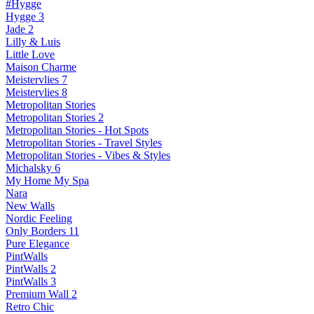
#Hygge
Hygge 3
Jade 2
Lilly & Luis
Little Love
Maison Charme
Meistervlies 7
Meistervlies 8
Metropolitan Stories
Metropolitan Stories 2
Metropolitan Stories - Hot Spots
Metropolitan Stories - Travel Styles
Metropolitan Stories - Vibes & Styles
Michalsky 6
My Home My Spa
Nara
New Walls
Nordic Feeling
Only Borders 11
Pure Elegance
PintWalls
PintWalls 2
PintWalls 3
Premium Wall 2
Retro Chic