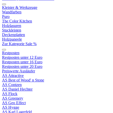
Kleister & Werkzeuge
Wandfarben
Puro
The Color Kitchen
Holzlasuren
Stuckleisten
Deckenplatten
Holzpaneele
Zur Kategorie Sale %
Restposten
Restposten unter 12 Euro
Restposten unter 16 Euro
Restposten unter 20 Euro
Preiswerte Ausläufer
AS Attractive
AS Best of Wood' n Stone
AS Contzen
AS Daniel Hechter
AS Flock
AS Greenery
AS Geo Effect
AS Hygge
AS Karl Lagerfeld