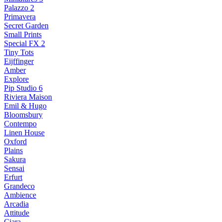
Palazzo 2
Primavera
Secret Garden
Small Prints
Special FX 2
Tiny Tots
Eijffinger
Amber
Explore
Pip Studio 6
Riviera Maison
Emil & Hugo
Bloomsbury
Contempo
Linen House
Oxford
Plains
Sakura
Sensai
Erfurt
Grandeco
Ambience
Arcadia
Attitude
Ciara