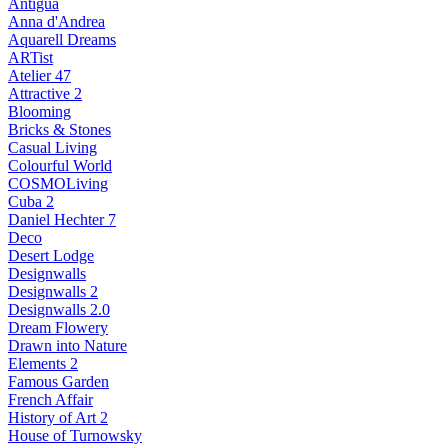
Antigua
Anna d'Andrea
Aquarell Dreams
ARTist
Atelier 47
Attractive 2
Blooming
Bricks & Stones
Casual Living
Colourful World
COSMOLiving
Cuba 2
Daniel Hechter 7
Deco
Desert Lodge
Designwalls
Designwalls 2
Designwalls 2.0
Dream Flowery
Drawn into Nature
Elements 2
Famous Garden
French Affair
History of Art 2
House of Turnowsky