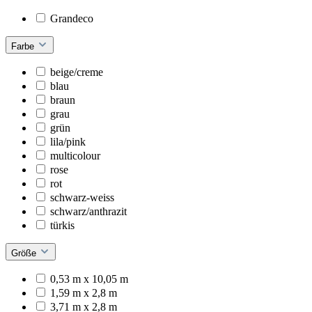
Grandeco
Farbe
beige/creme
blau
braun
grau
grün
lila/pink
multicolour
rose
rot
schwarz-weiss
schwarz/anthrazit
türkis
Größe
0,53 m x 10,05 m
1,59 m x 2,8 m
3,71 m x 2,8 m