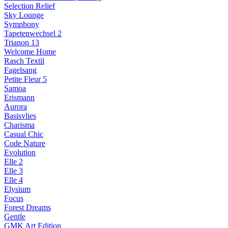
Selection Relief
Sky Lounge
Symphony
Tapetenwechsel 2
Trianon 13
Welcome Home
Rasch Textil
Fagelsang
Petite Fleur 5
Samoa
Erismann
Aurora
Basisvlies
Charisma
Casual Chic
Code Nature
Evolution
Elle 2
Elle 3
Elle 4
Elysium
Focus
Forest Dreams
Gentle
GMK Art Edition