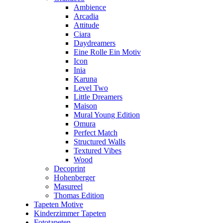
Ambience
Arcadia
Attitude
Ciara
Daydreamers
Eine Rolle Ein Motiv
Icon
Inia
Karuna
Level Two
Little Dreamers
Maison
Mural Young Edition
Omura
Perfect Match
Structured Walls
Textured Vibes
Wood
Decoprint
Hohenberger
Masureel
Thomas Edition
Tapeten Motive
Kinderzimmer Tapeten
Fototapeten