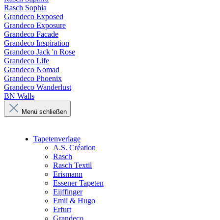
Rasch Sophia
Grandeco Exposed
Grandeco Exposure
Grandeco Facade
Grandeco Inspiration
Grandeco Jack 'n Rose
Grandeco Life
Grandeco Nomad
Grandeco Phoenix
Grandeco Wanderlust
BN Walls
Menü schließen
Tapetenverlage
A.S. Création
Rasch
Rasch Textil
Erismann
Essener Tapeten
Eijffinger
Emil & Hugo
Erfurt
Grandeco