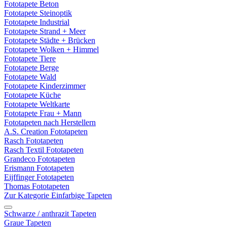
Fototapete Beton
Fototapete Steinoptik
Fototapete Industrial
Fototapete Strand + Meer
Fototapete Städte + Brücken
Fototapete Wolken + Himmel
Fototapete Tiere
Fototapete Berge
Fototapete Wald
Fototapete Kinderzimmer
Fototapete Küche
Fototapete Weltkarte
Fototapete Frau + Mann
Fototapeten nach Herstellern
A.S. Creation Fototapeten
Rasch Fototapeten
Rasch Textil Fototapeten
Grandeco Fototapeten
Erismann Fototapeten
Eijffinger Fototapeten
Thomas Fototapeten
Zur Kategorie Einfarbige Tapeten
Schwarze / anthrazit Tapeten
Graue Tapeten