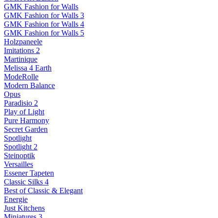
GMK Fashion for Walls
GMK Fashion for Walls 3
GMK Fashion for Walls 4
GMK Fashion for Walls 5
Holzpaneele
Imitations 2
Martinique
Melissa 4 Earth
ModeRolle
Modern Balance
Opus
Paradisio 2
Play of Light
Pure Harmony
Secret Garden
Spotlight
Spotlight 2
Steinoptik
Versailles
Essener Tapeten
Classic Silks 4
Best of Classic & Elegant
Energie
Just Kitchens
Miniatures 3