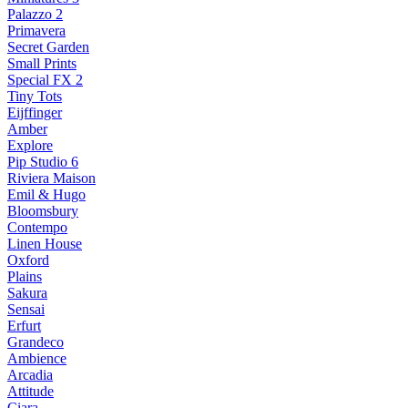
Palazzo 2
Primavera
Secret Garden
Small Prints
Special FX 2
Tiny Tots
Eijffinger
Amber
Explore
Pip Studio 6
Riviera Maison
Emil & Hugo
Bloomsbury
Contempo
Linen House
Oxford
Plains
Sakura
Sensai
Erfurt
Grandeco
Ambience
Arcadia
Attitude
Ciara