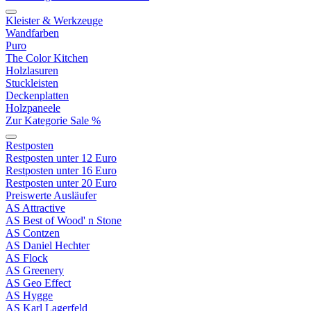
Kleister & Werkzeuge
Wandfarben
Puro
The Color Kitchen
Holzlasuren
Stuckleisten
Deckenplatten
Holzpaneele
Zur Kategorie Sale %
Restposten
Restposten unter 12 Euro
Restposten unter 16 Euro
Restposten unter 20 Euro
Preiswerte Ausläufer
AS Attractive
AS Best of Wood' n Stone
AS Contzen
AS Daniel Hechter
AS Flock
AS Greenery
AS Geo Effect
AS Hygge
AS Karl Lagerfeld