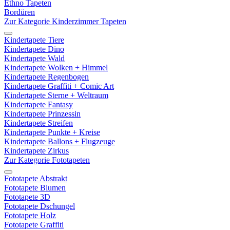
Ethno Tapeten
Bordüren
Zur Kategorie Kinderzimmer Tapeten
Kindertapete Tiere
Kindertapete Dino
Kindertapete Wald
Kindertapete Wolken + Himmel
Kindertapete Regenbogen
Kindertapete Graffiti + Comic Art
Kindertapete Sterne + Weltraum
Kindertapete Fantasy
Kindertapete Prinzessin
Kindertapete Streifen
Kindertapete Punkte + Kreise
Kindertapete Ballons + Flugzeuge
Kindertapete Zirkus
Zur Kategorie Fototapeten
Fototapete Abstrakt
Fototapete Blumen
Fototapete 3D
Fototapete Dschungel
Fototapete Holz
Fototapete Graffiti