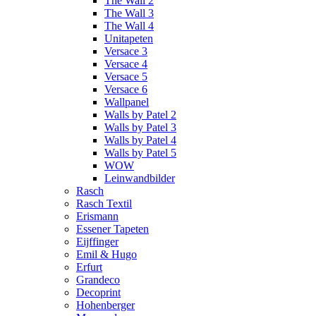
The Wall 2
The Wall 3
The Wall 4
Unitapeten
Versace 3
Versace 4
Versace 5
Versace 6
Wallpanel
Walls by Patel 2
Walls by Patel 3
Walls by Patel 4
Walls by Patel 5
WOW
Leinwandbilder
Rasch
Rasch Textil
Erismann
Essener Tapeten
Eijffinger
Emil & Hugo
Erfurt
Grandeco
Decoprint
Hohenberger