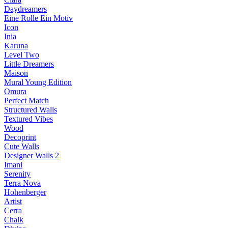
Daydreamers
Eine Rolle Ein Motiv
Icon
Inia
Karuna
Level Two
Little Dreamers
Maison
Mural Young Edition
Omura
Perfect Match
Structured Walls
Textured Vibes
Wood
Decoprint
Cute Walls
Designer Walls 2
Imani
Serenity
Terra Nova
Hohenberger
Artist
Cerra
Chalk