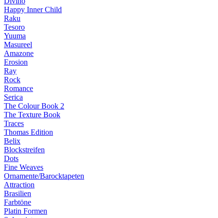
Divino
Happy Inner Child
Raku
Tesoro
Yuuma
Masureel
Amazone
Erosion
Ray
Rock
Romance
Serica
The Colour Book 2
The Texture Book
Traces
Thomas Edition
Belix
Blockstreifen
Dots
Fine Weaves
Ornamente/Barocktapeten
Attraction
Brasilien
Farbtöne
Platin Formen