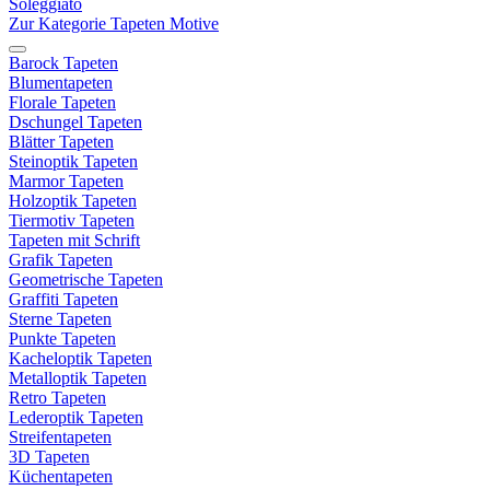
Soleggiato
Zur Kategorie Tapeten Motive
Barock Tapeten
Blumentapeten
Florale Tapeten
Dschungel Tapeten
Blätter Tapeten
Steinoptik Tapeten
Marmor Tapeten
Holzoptik Tapeten
Tiermotiv Tapeten
Tapeten mit Schrift
Grafik Tapeten
Geometrische Tapeten
Graffiti Tapeten
Sterne Tapeten
Punkte Tapeten
Kacheloptik Tapeten
Metalloptik Tapeten
Retro Tapeten
Lederoptik Tapeten
Streifentapeten
3D Tapeten
Küchentapeten