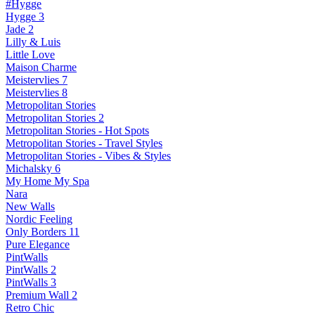
#Hygge
Hygge 3
Jade 2
Lilly & Luis
Little Love
Maison Charme
Meistervlies 7
Meistervlies 8
Metropolitan Stories
Metropolitan Stories 2
Metropolitan Stories - Hot Spots
Metropolitan Stories - Travel Styles
Metropolitan Stories - Vibes & Styles
Michalsky 6
My Home My Spa
Nara
New Walls
Nordic Feeling
Only Borders 11
Pure Elegance
PintWalls
PintWalls 2
PintWalls 3
Premium Wall 2
Retro Chic