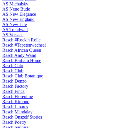
AS Michalsky
AS Neue Bude
AS New Elegance
AS New England
AS New Life
AS Trendwall
AS Versace
Rasch #Rock'n Rolle
Rasch #Tapetenwechsel
Rasch African Queen
Rasch Andy Wand
Rasch Barbara Home
Rasch Cato
Rasch Club
Rasch Club Botanique
Rasch Denzo
Rasch Factory
Rasch Finca
Rasch Florentine
Rasch Kimono
Rasch Linares
Rasch Mandalay
Rasch Onszelf Stories
Rasch Poetry
Rasch Saphira