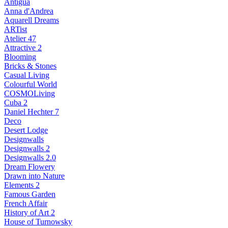
Antigua
Anna d'Andrea
Aquarell Dreams
ARTist
Atelier 47
Attractive 2
Blooming
Bricks & Stones
Casual Living
Colourful World
COSMOLiving
Cuba 2
Daniel Hechter 7
Deco
Desert Lodge
Designwalls
Designwalls 2
Designwalls 2.0
Dream Flowery
Drawn into Nature
Elements 2
Famous Garden
French Affair
History of Art 2
House of Turnowsky