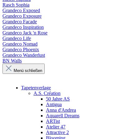
Rasch Sophia
Grandeco Exposed
Grandeco Exposure
Grandeco Facade
Grandeco Inspiration
Grandeco Jack 'n Rose
Grandeco Life
Grandeco Nomad
Grandeco Phoenix
Grandeco Wanderlust
BN Walls
Menü schließen
Tapetenverlage
A.S. Création
50 Jahre AS
Antigua
Anna d'Andrea
Aquarell Dreams
ARTist
Atelier 47
Attractive 2
Blooming