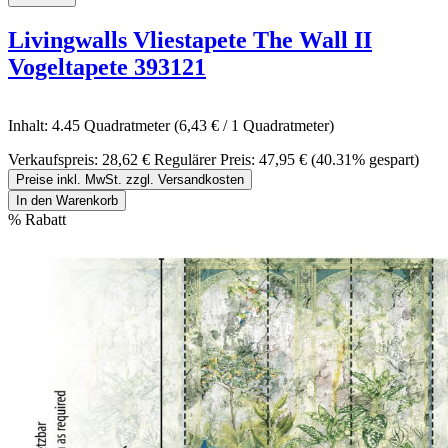
Livingwalls Vliestapete The Wall II
Vogeltapete 393121
Inhalt:
4.45 Quadratmeter
(6,43 € / 1 Quadratmeter)
Verkaufspreis:
28,62 €
Regulärer Preis:
47,95 €
(40.31% gespart)
Preise inkl. MwSt. zzgl. Versandkosten
In den Warenkorb
%
Rabatt