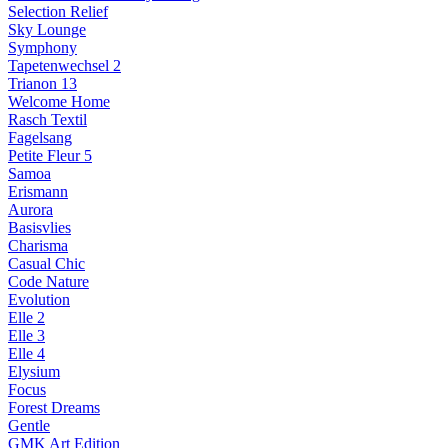
Selection Relief
Sky Lounge
Symphony
Tapetenwechsel 2
Trianon 13
Welcome Home
Rasch Textil
Fagelsang
Petite Fleur 5
Samoa
Erismann
Aurora
Basisvlies
Charisma
Casual Chic
Code Nature
Evolution
Elle 2
Elle 3
Elle 4
Elysium
Focus
Forest Dreams
Gentle
GMK Art Edition