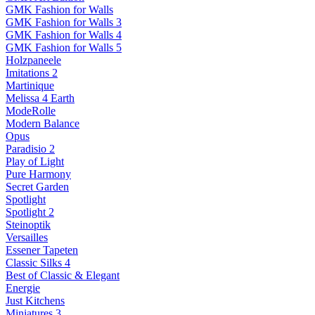
GMK Fashion for Walls
GMK Fashion for Walls 3
GMK Fashion for Walls 4
GMK Fashion for Walls 5
Holzpaneele
Imitations 2
Martinique
Melissa 4 Earth
ModeRolle
Modern Balance
Opus
Paradisio 2
Play of Light
Pure Harmony
Secret Garden
Spotlight
Spotlight 2
Steinoptik
Versailles
Essener Tapeten
Classic Silks 4
Best of Classic & Elegant
Energie
Just Kitchens
Miniatures 3