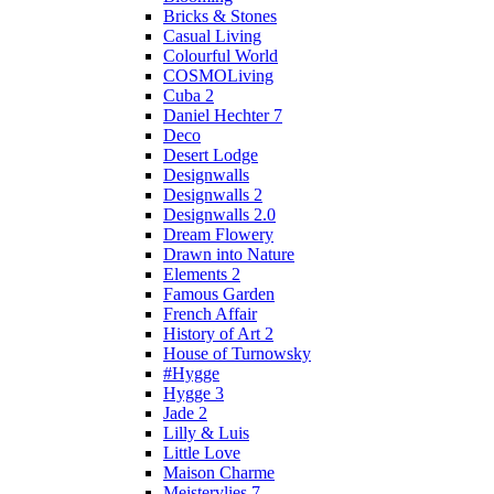
Bricks & Stones
Casual Living
Colourful World
COSMOLiving
Cuba 2
Daniel Hechter 7
Deco
Desert Lodge
Designwalls
Designwalls 2
Designwalls 2.0
Dream Flowery
Drawn into Nature
Elements 2
Famous Garden
French Affair
History of Art 2
House of Turnowsky
#Hygge
Hygge 3
Jade 2
Lilly & Luis
Little Love
Maison Charme
Meistervlies 7