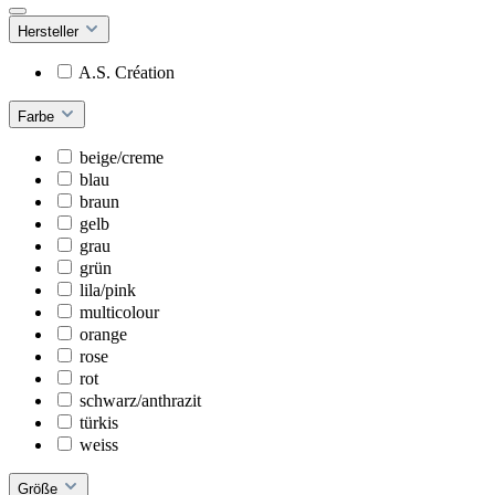
Hersteller
A.S. Création
Farbe
beige/creme
blau
braun
gelb
grau
grün
lila/pink
multicolour
orange
rose
rot
schwarz/anthrazit
türkis
weiss
Größe