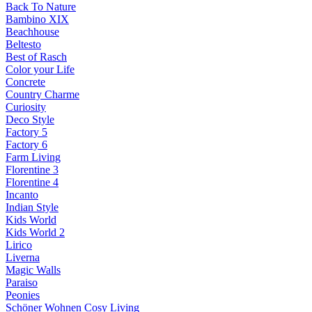
Back To Nature
Bambino XIX
Beachhouse
Beltesto
Best of Rasch
Color your Life
Concrete
Country Charme
Curiosity
Deco Style
Factory 5
Factory 6
Farm Living
Florentine 3
Florentine 4
Incanto
Indian Style
Kids World
Kids World 2
Lirico
Liverna
Magic Walls
Paraiso
Peonies
Schöner Wohnen Cosy Living