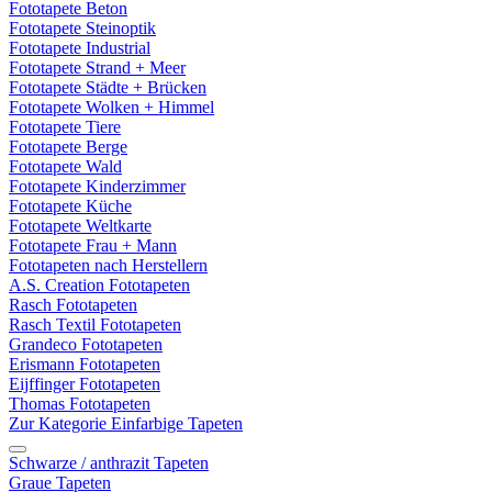
Fototapete Beton
Fototapete Steinoptik
Fototapete Industrial
Fototapete Strand + Meer
Fototapete Städte + Brücken
Fototapete Wolken + Himmel
Fototapete Tiere
Fototapete Berge
Fototapete Wald
Fototapete Kinderzimmer
Fototapete Küche
Fototapete Weltkarte
Fototapete Frau + Mann
Fototapeten nach Herstellern
A.S. Creation Fototapeten
Rasch Fototapeten
Rasch Textil Fototapeten
Grandeco Fototapeten
Erismann Fototapeten
Eijffinger Fototapeten
Thomas Fototapeten
Zur Kategorie Einfarbige Tapeten
Schwarze / anthrazit Tapeten
Graue Tapeten