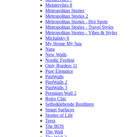
Meistervlies 8
Metropolitan Stories
Metropolitan Stories 2
Metropolitan Stories - Hot Spots
Metropolitan Stories - Travel Styles
Metropolitan Stories - Vibes & Styles
Michalsky 6
My Home My Spa
Nara
New Walls
Nordic Feeling
Only Borders 11
Pure Elegance
PintWalls
PintWalls 2
PintWalls 3
Premium Wall 2
Retro Chic
Selbstklebende Bordüren
Smart Surfaces
Stories of Life
Terra
The BOS
The Wall