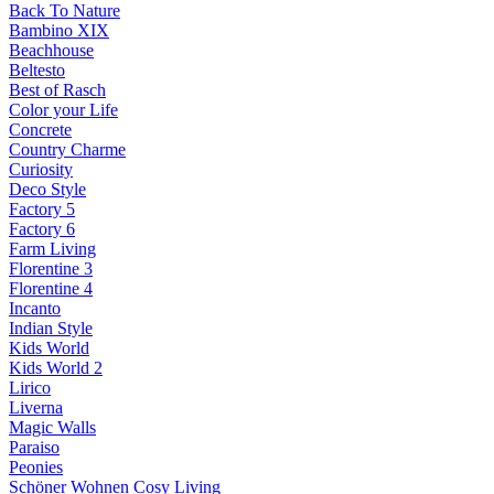
Back To Nature
Bambino XIX
Beachhouse
Beltesto
Best of Rasch
Color your Life
Concrete
Country Charme
Curiosity
Deco Style
Factory 5
Factory 6
Farm Living
Florentine 3
Florentine 4
Incanto
Indian Style
Kids World
Kids World 2
Lirico
Liverna
Magic Walls
Paraiso
Peonies
Schöner Wohnen Cosy Living