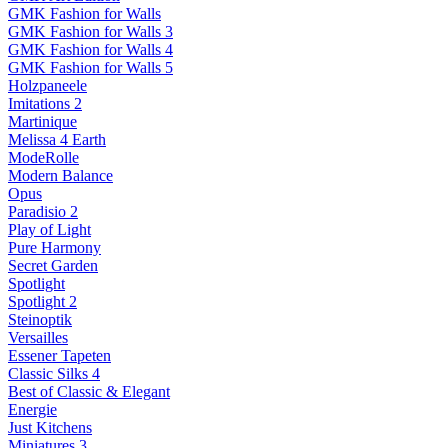
GMK Fashion for Walls
GMK Fashion for Walls 3
GMK Fashion for Walls 4
GMK Fashion for Walls 5
Holzpaneele
Imitations 2
Martinique
Melissa 4 Earth
ModeRolle
Modern Balance
Opus
Paradisio 2
Play of Light
Pure Harmony
Secret Garden
Spotlight
Spotlight 2
Steinoptik
Versailles
Essener Tapeten
Classic Silks 4
Best of Classic & Elegant
Energie
Just Kitchens
Miniatures 3