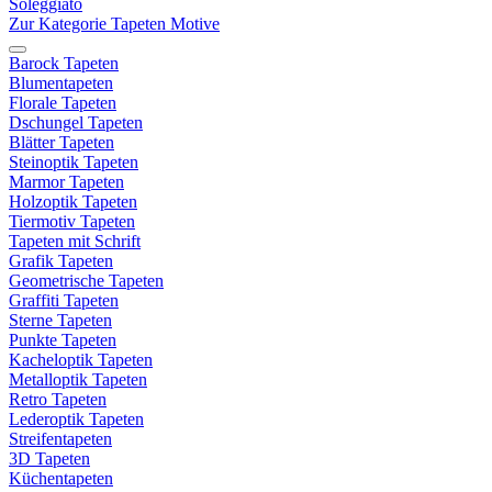
Soleggiato
Zur Kategorie Tapeten Motive
Barock Tapeten
Blumentapeten
Florale Tapeten
Dschungel Tapeten
Blätter Tapeten
Steinoptik Tapeten
Marmor Tapeten
Holzoptik Tapeten
Tiermotiv Tapeten
Tapeten mit Schrift
Grafik Tapeten
Geometrische Tapeten
Graffiti Tapeten
Sterne Tapeten
Punkte Tapeten
Kacheloptik Tapeten
Metalloptik Tapeten
Retro Tapeten
Lederoptik Tapeten
Streifentapeten
3D Tapeten
Küchentapeten