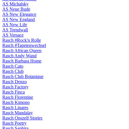
AS Michalsky
AS Neue Bude
AS New Elegance
AS New England
AS New Life
AS Trendwall
AS Versace
Rasch #Rock'n Rolle
Rasch #Tapetenwechsel
Rasch African Queen
Rasch Andy Wand
Rasch Barbara Home
Rasch Cato
Rasch Club
Rasch Club Botanique
Rasch Denzo
Rasch Factory
Rasch Finca
Rasch Florentine
Rasch Kimono
Rasch Linares
Rasch Mandalay
Rasch Onszelf Stories
Rasch Poetry
Rasch Saphira