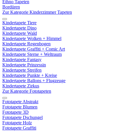
Ethno Tapeten
Bordüren
Zur Kategorie Kinderzimmer Tapeten
Kindertapete Tiere
Kindertapete Dino
Kindertapete Wald
Kindertapete Wolken + Himmel
Kindertapete Regenbogen
Kindertapete Graffiti + Comic Art
Kindertapete Sterne + Weltraum
Kindertapete Fantasy
Kindertapete Prinzessin
Kindertapete Streifen
Kindertapete Punkte + Kreise
Kindertapete Ballons + Flugzeuge
Kindertapete Zirkus
Zur Kategorie Fototapeten
Fototapete Abstrakt
Fototapete Blumen
Fototapete 3D
Fototapete Dschungel
Fototapete Holz
Fototapete Graffiti