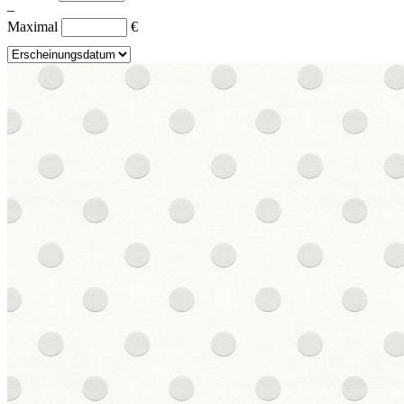
–
Maximal
€