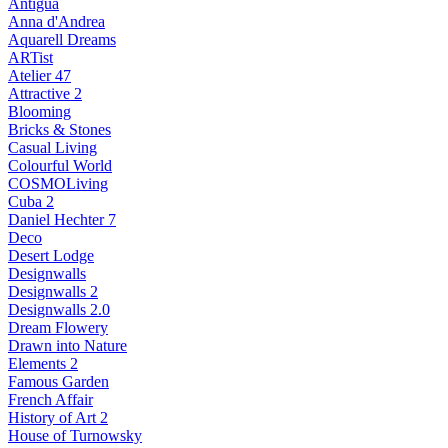
Antigua
Anna d'Andrea
Aquarell Dreams
ARTist
Atelier 47
Attractive 2
Blooming
Bricks & Stones
Casual Living
Colourful World
COSMOLiving
Cuba 2
Daniel Hechter 7
Deco
Desert Lodge
Designwalls
Designwalls 2
Designwalls 2.0
Dream Flowery
Drawn into Nature
Elements 2
Famous Garden
French Affair
History of Art 2
House of Turnowsky