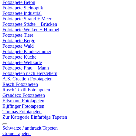
Fototapete Beton
Fototapete Steinoptik
Fototapete Industrial
Fototapete Strand + Meer
Fototapete Städte + Brücken
Fototapete Wolken + Himmel
Fototapete Tiere
Fototapete Berge
Fototapete Wald
Fototapete Kinderzimmer
Fototapete Küche
Fototapete Weltkarte
Fototapete Frau + Mann
Fototapeten nach Herstellern
A.S. Creation Fototapeten
Rasch Fototapeten
Rasch Textil Fototapeten
Grandeco Fototapeten
Erismann Fototapeten
Eijffinger Fototapeten
Thomas Fototapeten
Zur Kategorie Einfarbige Tapeten
Schwarze / anthrazit Tapeten
Graue Tapeten