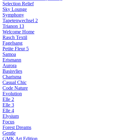
Selection Relief
Sky Lounge
Symphony
Tapetenwechsel 2
Trianon 13
Welcome Home
Rasch Textil
Fagelsang
Petite Fleur 5
Samoa
Erismann
Aurora
Basisvlies
Charisma
Casual Chic
Code Nature
Evolution
Elle 2
Elle 3
Elle 4
Elysium
Focus
Forest Dreams
Gentle
GMK Art Edition