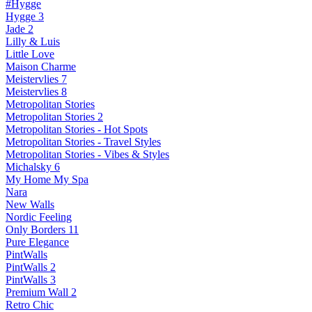
#Hygge
Hygge 3
Jade 2
Lilly & Luis
Little Love
Maison Charme
Meistervlies 7
Meistervlies 8
Metropolitan Stories
Metropolitan Stories 2
Metropolitan Stories - Hot Spots
Metropolitan Stories - Travel Styles
Metropolitan Stories - Vibes & Styles
Michalsky 6
My Home My Spa
Nara
New Walls
Nordic Feeling
Only Borders 11
Pure Elegance
PintWalls
PintWalls 2
PintWalls 3
Premium Wall 2
Retro Chic