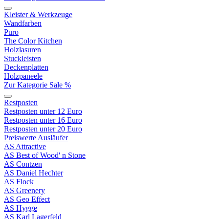
Kleister & Werkzeuge
Wandfarben
Puro
The Color Kitchen
Holzlasuren
Stuckleisten
Deckenplatten
Holzpaneele
Zur Kategorie Sale %
Restposten
Restposten unter 12 Euro
Restposten unter 16 Euro
Restposten unter 20 Euro
Preiswerte Ausläufer
AS Attractive
AS Best of Wood' n Stone
AS Contzen
AS Daniel Hechter
AS Flock
AS Greenery
AS Geo Effect
AS Hygge
AS Karl Lagerfeld