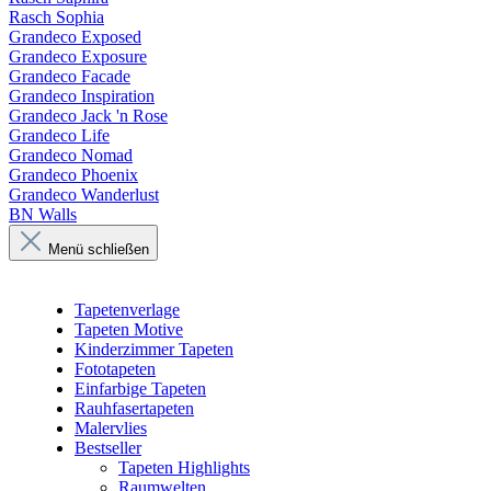
Rasch Sophia
Grandeco Exposed
Grandeco Exposure
Grandeco Facade
Grandeco Inspiration
Grandeco Jack 'n Rose
Grandeco Life
Grandeco Nomad
Grandeco Phoenix
Grandeco Wanderlust
BN Walls
Menü schließen
Tapetenverlage
Tapeten Motive
Kinderzimmer Tapeten
Fototapeten
Einfarbige Tapeten
Rauhfasertapeten
Malervlies
Bestseller
Tapeten Highlights
Raumwelten