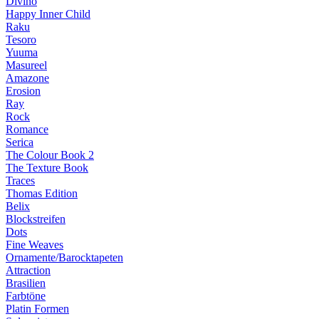
Divino
Happy Inner Child
Raku
Tesoro
Yuuma
Masureel
Amazone
Erosion
Ray
Rock
Romance
Serica
The Colour Book 2
The Texture Book
Traces
Thomas Edition
Belix
Blockstreifen
Dots
Fine Weaves
Ornamente/Barocktapeten
Attraction
Brasilien
Farbtöne
Platin Formen