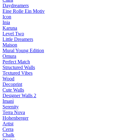
Daydreamers
Eine Rolle Ein Motiv
Icon
Inia
Karuna
Level Two
Little Dreamers
Maison
Mural Young Edition
Omura
Perfect Match
Structured Walls
Textured Vibes
Wood
Decoprint
Cute Walls
Designer Walls 2
Imani
Serenity
Terra Nova
Hohenberger
Artist
Cerra
Chalk