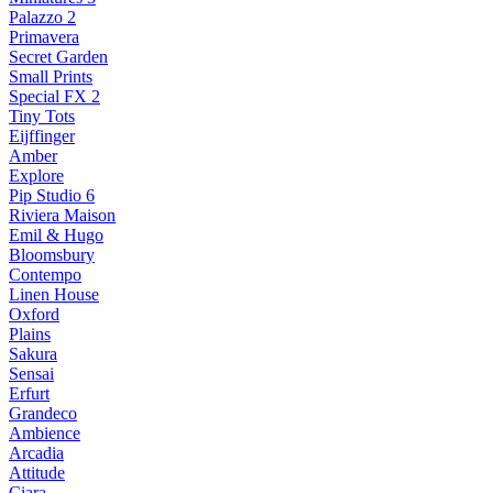
Palazzo 2
Primavera
Secret Garden
Small Prints
Special FX 2
Tiny Tots
Eijffinger
Amber
Explore
Pip Studio 6
Riviera Maison
Emil & Hugo
Bloomsbury
Contempo
Linen House
Oxford
Plains
Sakura
Sensai
Erfurt
Grandeco
Ambience
Arcadia
Attitude
Ciara