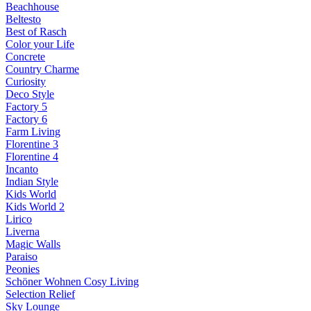
Beachhouse
Beltesto
Best of Rasch
Color your Life
Concrete
Country Charme
Curiosity
Deco Style
Factory 5
Factory 6
Farm Living
Florentine 3
Florentine 4
Incanto
Indian Style
Kids World
Kids World 2
Lirico
Liverna
Magic Walls
Paraiso
Peonies
Schöner Wohnen Cosy Living
Selection Relief
Sky Lounge