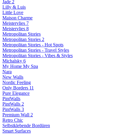
Jade 2
Lilly & Luis
Little Love
Maison Charme
Meistervlies 7
Meistervlies 8
Metropolitan Stories
Metropolitan Stories 2
Metropolitan Stories - Hot Spots
Metropolitan Stories - Travel Styles
Metropolitan Stories - Vibes & Styles
Michalsky 6
My Home My Spa
Nara
New Walls
Nordic Feeling
Only Borders 11
Pure Elegance
PintWalls
PintWalls 2
PintWalls 3
Premium Wall 2
Retro Chic
Selbstklebende Bordüren
Smart Surfaces