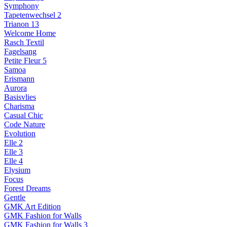
Symphony
Tapetenwechsel 2
Trianon 13
Welcome Home
Rasch Textil
Fagelsang
Petite Fleur 5
Samoa
Erismann
Aurora
Basisvlies
Charisma
Casual Chic
Code Nature
Evolution
Elle 2
Elle 3
Elle 4
Elysium
Focus
Forest Dreams
Gentle
GMK Art Edition
GMK Fashion for Walls
GMK Fashion for Walls 3