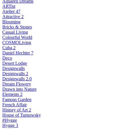
Aquarell Dreams
ARTist
Atelier 47
Attractive 2
Blooming
Bricks & Stones
Casual Living
Colourful World
COSMOLiving
Cuba 2
Daniel Hechter 7
Deco
Desert Lodge
Designwalls
Designwalls 2
Designwalls 2.0
Dream Flowery
Drawn into Nature
Elements 2
Famous Garden
French Affair
History of Art 2
House of Turnowsky
#Hygge
Hygge 3