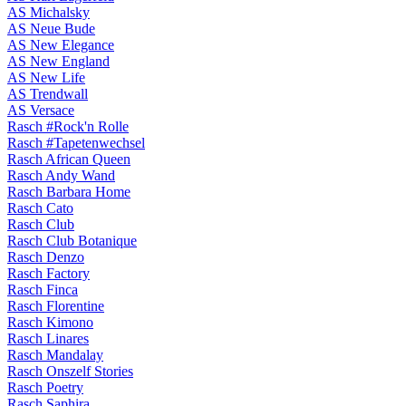
AS Michalsky
AS Neue Bude
AS New Elegance
AS New England
AS New Life
AS Trendwall
AS Versace
Rasch #Rock'n Rolle
Rasch #Tapetenwechsel
Rasch African Queen
Rasch Andy Wand
Rasch Barbara Home
Rasch Cato
Rasch Club
Rasch Club Botanique
Rasch Denzo
Rasch Factory
Rasch Finca
Rasch Florentine
Rasch Kimono
Rasch Linares
Rasch Mandalay
Rasch Onszelf Stories
Rasch Poetry
Rasch Saphira