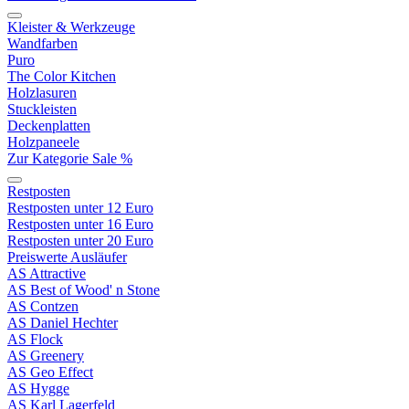
Kleister & Werkzeuge
Wandfarben
Puro
The Color Kitchen
Holzlasuren
Stuckleisten
Deckenplatten
Holzpaneele
Zur Kategorie Sale %
Restposten
Restposten unter 12 Euro
Restposten unter 16 Euro
Restposten unter 20 Euro
Preiswerte Ausläufer
AS Attractive
AS Best of Wood' n Stone
AS Contzen
AS Daniel Hechter
AS Flock
AS Greenery
AS Geo Effect
AS Hygge
AS Karl Lagerfeld