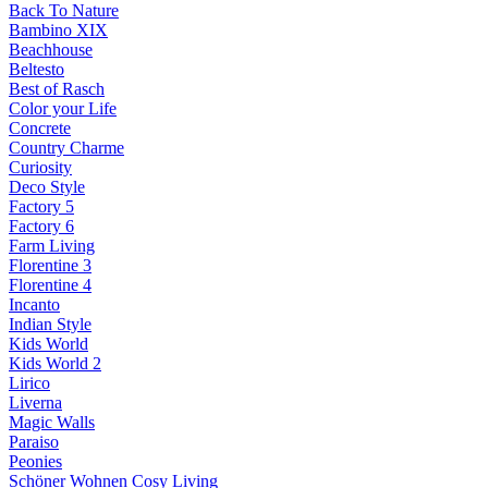
Back To Nature
Bambino XIX
Beachhouse
Beltesto
Best of Rasch
Color your Life
Concrete
Country Charme
Curiosity
Deco Style
Factory 5
Factory 6
Farm Living
Florentine 3
Florentine 4
Incanto
Indian Style
Kids World
Kids World 2
Lirico
Liverna
Magic Walls
Paraiso
Peonies
Schöner Wohnen Cosy Living