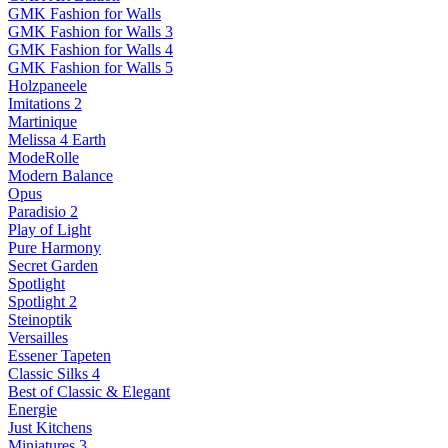
GMK Fashion for Walls
GMK Fashion for Walls 3
GMK Fashion for Walls 4
GMK Fashion for Walls 5
Holzpaneele
Imitations 2
Martinique
Melissa 4 Earth
ModeRolle
Modern Balance
Opus
Paradisio 2
Play of Light
Pure Harmony
Secret Garden
Spotlight
Spotlight 2
Steinoptik
Versailles
Essener Tapeten
Classic Silks 4
Best of Classic & Elegant
Energie
Just Kitchens
Miniatures 3