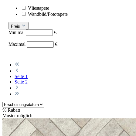
Vliestapete
Wandbild/Fototapete
Preis
Minimal
€
–
Maximal
€
Seite
1
Seite
2
%
Rabatt
Muster möglich