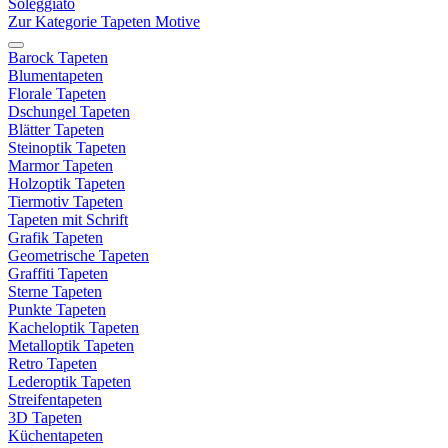
Soleggiato
Zur Kategorie Tapeten Motive
Barock Tapeten
Blumentapeten
Florale Tapeten
Dschungel Tapeten
Blätter Tapeten
Steinoptik Tapeten
Marmor Tapeten
Holzoptik Tapeten
Tiermotiv Tapeten
Tapeten mit Schrift
Grafik Tapeten
Geometrische Tapeten
Graffiti Tapeten
Sterne Tapeten
Punkte Tapeten
Kacheloptik Tapeten
Metalloptik Tapeten
Retro Tapeten
Lederoptik Tapeten
Streifentapeten
3D Tapeten
Küchentapeten