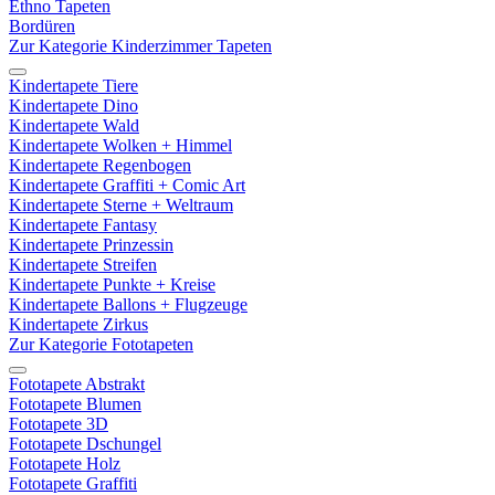
Ethno Tapeten
Bordüren
Zur Kategorie Kinderzimmer Tapeten
Kindertapete Tiere
Kindertapete Dino
Kindertapete Wald
Kindertapete Wolken + Himmel
Kindertapete Regenbogen
Kindertapete Graffiti + Comic Art
Kindertapete Sterne + Weltraum
Kindertapete Fantasy
Kindertapete Prinzessin
Kindertapete Streifen
Kindertapete Punkte + Kreise
Kindertapete Ballons + Flugzeuge
Kindertapete Zirkus
Zur Kategorie Fototapeten
Fototapete Abstrakt
Fototapete Blumen
Fototapete 3D
Fototapete Dschungel
Fototapete Holz
Fototapete Graffiti