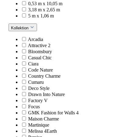
0,53 m x 10,05 m
3,18 m x 2,65 m
5 m x 1,06 m
Kollektion
Arcadia
Attractive 2
Bloomsbury
Casual Chic
Ciara
Code Nature
Country Charme
Cumaru
Deco Style
Drawn Into Nature
Factory V
Focus
GMK Fashion for Walls 4
Maison Charme
Martinique
Melissa 4Earth