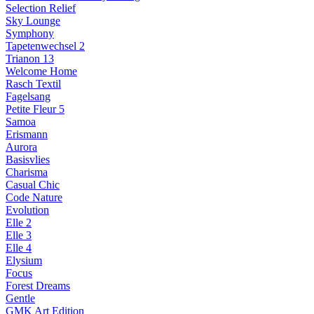
Selection Relief
Sky Lounge
Symphony
Tapetenwechsel 2
Trianon 13
Welcome Home
Rasch Textil
Fagelsang
Petite Fleur 5
Samoa
Erismann
Aurora
Basisvlies
Charisma
Casual Chic
Code Nature
Evolution
Elle 2
Elle 3
Elle 4
Elysium
Focus
Forest Dreams
Gentle
GMK Art Edition