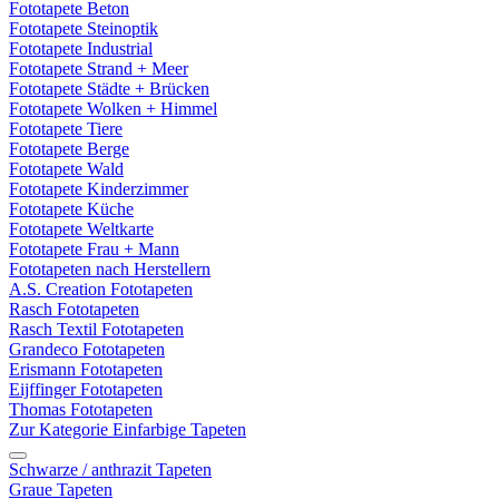
Fototapete Beton
Fototapete Steinoptik
Fototapete Industrial
Fototapete Strand + Meer
Fototapete Städte + Brücken
Fototapete Wolken + Himmel
Fototapete Tiere
Fototapete Berge
Fototapete Wald
Fototapete Kinderzimmer
Fototapete Küche
Fototapete Weltkarte
Fototapete Frau + Mann
Fototapeten nach Herstellern
A.S. Creation Fototapeten
Rasch Fototapeten
Rasch Textil Fototapeten
Grandeco Fototapeten
Erismann Fototapeten
Eijffinger Fototapeten
Thomas Fototapeten
Zur Kategorie Einfarbige Tapeten
Schwarze / anthrazit Tapeten
Graue Tapeten