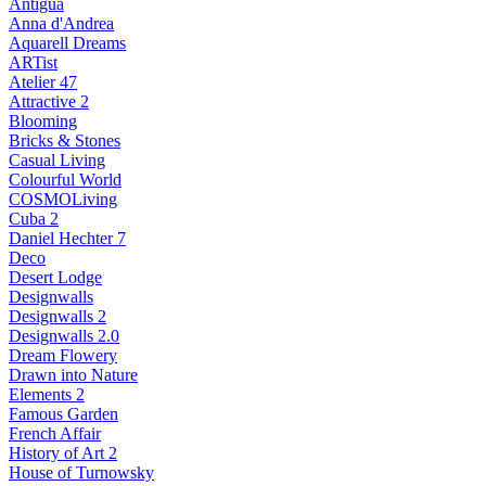
Antigua
Anna d'Andrea
Aquarell Dreams
ARTist
Atelier 47
Attractive 2
Blooming
Bricks & Stones
Casual Living
Colourful World
COSMOLiving
Cuba 2
Daniel Hechter 7
Deco
Desert Lodge
Designwalls
Designwalls 2
Designwalls 2.0
Dream Flowery
Drawn into Nature
Elements 2
Famous Garden
French Affair
History of Art 2
House of Turnowsky