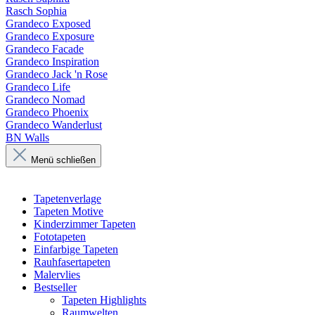
Rasch Sophia
Grandeco Exposed
Grandeco Exposure
Grandeco Facade
Grandeco Inspiration
Grandeco Jack 'n Rose
Grandeco Life
Grandeco Nomad
Grandeco Phoenix
Grandeco Wanderlust
BN Walls
Menü schließen
Tapetenverlage
Tapeten Motive
Kinderzimmer Tapeten
Fototapeten
Einfarbige Tapeten
Rauhfasertapeten
Malervlies
Bestseller
Tapeten Highlights
Raumwelten