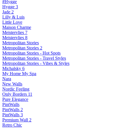
#Hygge
Hygge 3
Jade 2
Lilly & Luis
Little Love
Maison Charme
Meistervlies 7
Meistervlies 8
Metropolitan Stories
Metropolitan Stories 2
Metropolitan Stories - Hot Spots
Metropolitan Stories - Travel Styles
Metropolitan Stories - Vibes & Styles
Michalsky 6
My Home My Spa
Nara
New Walls
Nordic Feeling
Only Borders 11
Pure Elegance
PintWalls
PintWalls 2
PintWalls 3
Premium Wall 2
Retro Chic