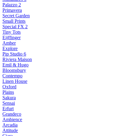
Palazzo 2
Primavera
Secret Garden
Small Prints
Special FX 2
Tiny Tots
Eijffinger
Amber
Explore
Pip Studio 6
Riviera Maison
Emil & Hugo
Bloomsbury
Contempo
Linen House
Oxford
Plains
Sakura
Sensai
Erfurt
Grandeco
Ambience
Arcadia
Attitude
Ciara