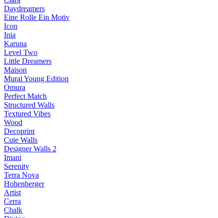
Daydreamers
Eine Rolle Ein Motiv
Icon
Inia
Karuna
Level Two
Little Dreamers
Maison
Mural Young Edition
Omura
Perfect Match
Structured Walls
Textured Vibes
Wood
Decoprint
Cute Walls
Designer Walls 2
Imani
Serenity
Terra Nova
Hohenberger
Artist
Cerra
Chalk