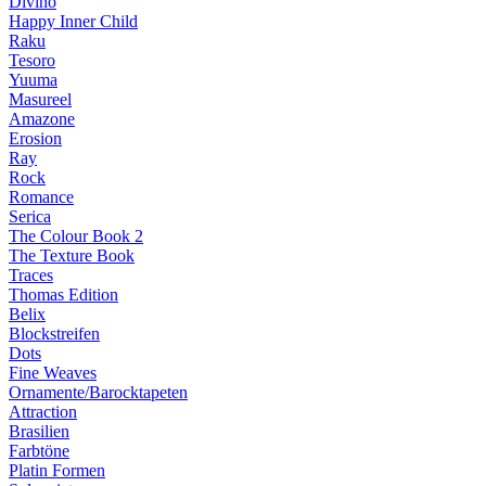
Divino
Happy Inner Child
Raku
Tesoro
Yuuma
Masureel
Amazone
Erosion
Ray
Rock
Romance
Serica
The Colour Book 2
The Texture Book
Traces
Thomas Edition
Belix
Blockstreifen
Dots
Fine Weaves
Ornamente/Barocktapeten
Attraction
Brasilien
Farbtöne
Platin Formen