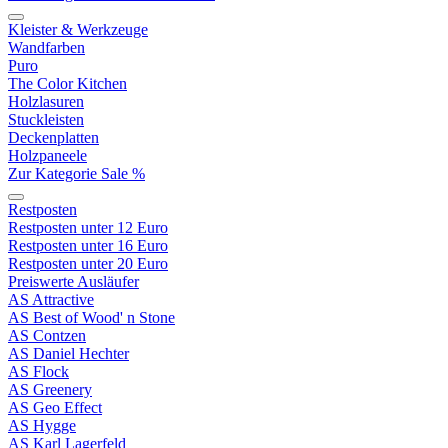
Kleister & Werkzeuge
Wandfarben
Puro
The Color Kitchen
Holzlasuren
Stuckleisten
Deckenplatten
Holzpaneele
Zur Kategorie Sale %
Restposten
Restposten unter 12 Euro
Restposten unter 16 Euro
Restposten unter 20 Euro
Preiswerte Ausläufer
AS Attractive
AS Best of Wood' n Stone
AS Contzen
AS Daniel Hechter
AS Flock
AS Greenery
AS Geo Effect
AS Hygge
AS Karl Lagerfeld