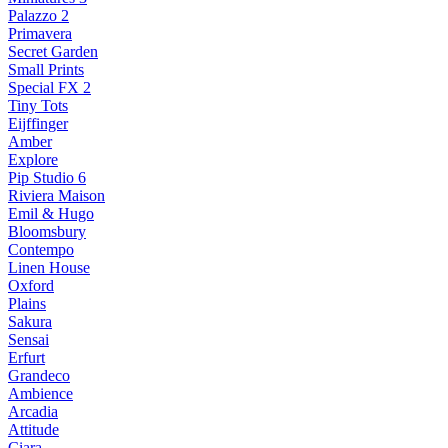
Palazzo 2
Primavera
Secret Garden
Small Prints
Special FX 2
Tiny Tots
Eijffinger
Amber
Explore
Pip Studio 6
Riviera Maison
Emil & Hugo
Bloomsbury
Contempo
Linen House
Oxford
Plains
Sakura
Sensai
Erfurt
Grandeco
Ambience
Arcadia
Attitude
Ciara