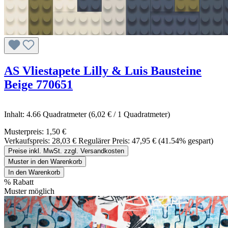
AS Vliestapete Lilly & Luis Bausteine
Beige 770651
Inhalt:
4.66 Quadratmeter
(6,02 € / 1 Quadratmeter)
Musterpreis:
1,50 €
Verkaufspreis:
28,03 €
Regulärer Preis:
47,95 €
(41.54% gespart)
Preise inkl. MwSt. zzgl. Versandkosten
Muster in den Warenkorb
In den Warenkorb
%
Rabatt
Muster möglich