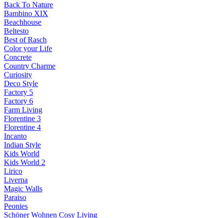
Back To Nature
Bambino XIX
Beachhouse
Beltesto
Best of Rasch
Color your Life
Concrete
Country Charme
Curiosity
Deco Style
Factory 5
Factory 6
Farm Living
Florentine 3
Florentine 4
Incanto
Indian Style
Kids World
Kids World 2
Lirico
Liverna
Magic Walls
Paraiso
Peonies
Schöner Wohnen Cosy Living