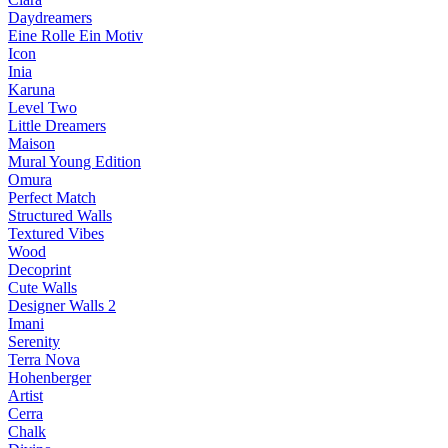
Daydreamers
Eine Rolle Ein Motiv
Icon
Inia
Karuna
Level Two
Little Dreamers
Maison
Mural Young Edition
Omura
Perfect Match
Structured Walls
Textured Vibes
Wood
Decoprint
Cute Walls
Designer Walls 2
Imani
Serenity
Terra Nova
Hohenberger
Artist
Cerra
Chalk