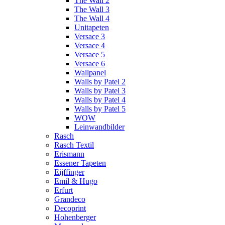
The Wall 2
The Wall 3
The Wall 4
Unitapeten
Versace 3
Versace 4
Versace 5
Versace 6
Wallpanel
Walls by Patel 2
Walls by Patel 3
Walls by Patel 4
Walls by Patel 5
WOW
Leinwandbilder
Rasch
Rasch Textil
Erismann
Essener Tapeten
Eijffinger
Emil & Hugo
Erfurt
Grandeco
Decoprint
Hohenberger