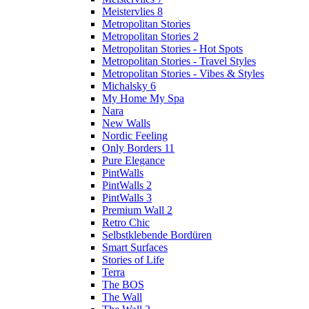
Meistervlies 8
Metropolitan Stories
Metropolitan Stories 2
Metropolitan Stories - Hot Spots
Metropolitan Stories - Travel Styles
Metropolitan Stories - Vibes & Styles
Michalsky 6
My Home My Spa
Nara
New Walls
Nordic Feeling
Only Borders 11
Pure Elegance
PintWalls
PintWalls 2
PintWalls 3
Premium Wall 2
Retro Chic
Selbstklebende Bordüren
Smart Surfaces
Stories of Life
Terra
The BOS
The Wall