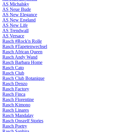
AS Michalsky
AS Neue Bude
AS New Elegance
AS New England
AS New Life
AS Trendwall
AS Versace
Rasch #Rock'n Rolle
Rasch #Tapetenwechsel
Rasch African Queen
Rasch Andy Wand
Rasch Barbara Home
Rasch Cato
Rasch Club
Rasch Club Botanique
Rasch Denzo
Rasch Factory
Rasch Finca
Rasch Florentine
Rasch Kimono
Rasch Linares
Rasch Mandalay
Rasch Onszelf Stories
Rasch Poetry
Rasch Saphira