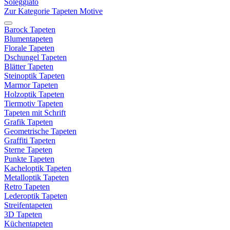
Soleggiato
Zur Kategorie Tapeten Motive
Barock Tapeten
Blumentapeten
Florale Tapeten
Dschungel Tapeten
Blätter Tapeten
Steinoptik Tapeten
Marmor Tapeten
Holzoptik Tapeten
Tiermotiv Tapeten
Tapeten mit Schrift
Grafik Tapeten
Geometrische Tapeten
Graffiti Tapeten
Sterne Tapeten
Punkte Tapeten
Kacheloptik Tapeten
Metalloptik Tapeten
Retro Tapeten
Lederoptik Tapeten
Streifentapeten
3D Tapeten
Küchentapeten