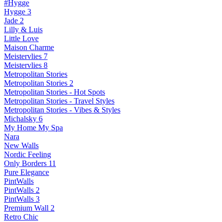
#Hygge
Hygge 3
Jade 2
Lilly & Luis
Little Love
Maison Charme
Meistervlies 7
Meistervlies 8
Metropolitan Stories
Metropolitan Stories 2
Metropolitan Stories - Hot Spots
Metropolitan Stories - Travel Styles
Metropolitan Stories - Vibes & Styles
Michalsky 6
My Home My Spa
Nara
New Walls
Nordic Feeling
Only Borders 11
Pure Elegance
PintWalls
PintWalls 2
PintWalls 3
Premium Wall 2
Retro Chic