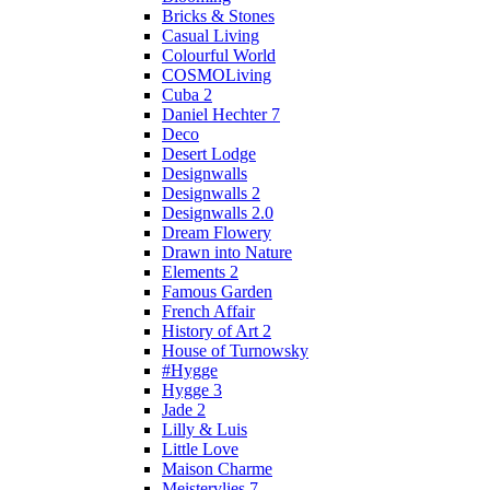
Bricks & Stones
Casual Living
Colourful World
COSMOLiving
Cuba 2
Daniel Hechter 7
Deco
Desert Lodge
Designwalls
Designwalls 2
Designwalls 2.0
Dream Flowery
Drawn into Nature
Elements 2
Famous Garden
French Affair
History of Art 2
House of Turnowsky
#Hygge
Hygge 3
Jade 2
Lilly & Luis
Little Love
Maison Charme
Meistervlies 7