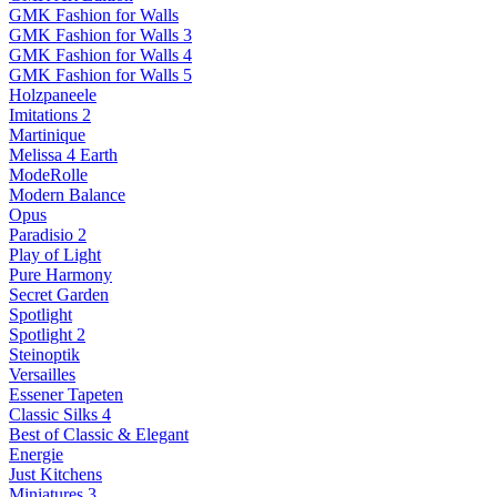
GMK Fashion for Walls
GMK Fashion for Walls 3
GMK Fashion for Walls 4
GMK Fashion for Walls 5
Holzpaneele
Imitations 2
Martinique
Melissa 4 Earth
ModeRolle
Modern Balance
Opus
Paradisio 2
Play of Light
Pure Harmony
Secret Garden
Spotlight
Spotlight 2
Steinoptik
Versailles
Essener Tapeten
Classic Silks 4
Best of Classic & Elegant
Energie
Just Kitchens
Miniatures 3