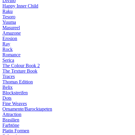
Divino
Happy Inner Child
Raku
Tesoro
Yuuma
Masureel
Amazone
Erosion
Ray
Rock
Romance
Serica
The Colour Book 2
The Texture Book
Traces
Thomas Edition
Belix
Blockstreifen
Dots
Fine Weaves
Ornamente/Barocktapeten
Attraction
Brasilien
Farbtöne
Platin Formen