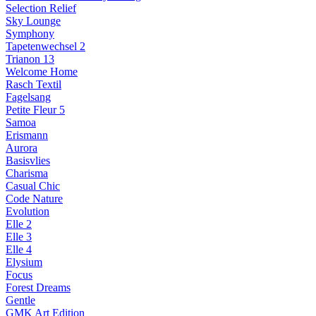
Selection Relief
Sky Lounge
Symphony
Tapetenwechsel 2
Trianon 13
Welcome Home
Rasch Textil
Fagelsang
Petite Fleur 5
Samoa
Erismann
Aurora
Basisvlies
Charisma
Casual Chic
Code Nature
Evolution
Elle 2
Elle 3
Elle 4
Elysium
Focus
Forest Dreams
Gentle
GMK Art Edition