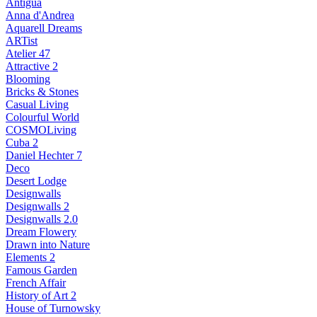
Antigua
Anna d'Andrea
Aquarell Dreams
ARTist
Atelier 47
Attractive 2
Blooming
Bricks & Stones
Casual Living
Colourful World
COSMOLiving
Cuba 2
Daniel Hechter 7
Deco
Desert Lodge
Designwalls
Designwalls 2
Designwalls 2.0
Dream Flowery
Drawn into Nature
Elements 2
Famous Garden
French Affair
History of Art 2
House of Turnowsky