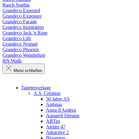
Rasch Sophia
Grandeco Exposed
Grandeco Exposure
Grandeco Facade
Grandeco Inspiration
Grandeco Jack 'n Rose
Grandeco Life
Grandeco Nomad
Grandeco Phoenix
Grandeco Wanderlust
BN Walls
Menü schließen
Tapetenverlage
A.S. Création
50 Jahre AS
Antigua
Anna d'Andrea
Aquarell Dreams
ARTist
Atelier 47
Attractive 2
Blooming