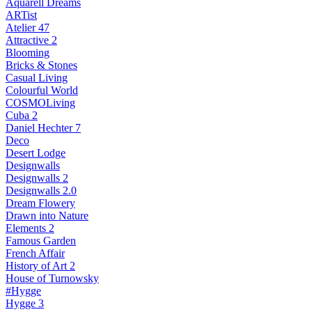
Aquarell Dreams
ARTist
Atelier 47
Attractive 2
Blooming
Bricks & Stones
Casual Living
Colourful World
COSMOLiving
Cuba 2
Daniel Hechter 7
Deco
Desert Lodge
Designwalls
Designwalls 2
Designwalls 2.0
Dream Flowery
Drawn into Nature
Elements 2
Famous Garden
French Affair
History of Art 2
House of Turnowsky
#Hygge
Hygge 3