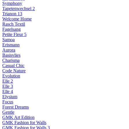
Symphony
Tapetenwechsel 2
Trianon 13
Welcome Home
Rasch Textil
Fagelsang
Petite Fleur 5
Samoa
Erismann
Aurora
Basisvlies
Charisma
Casual Chic
Code Nature
Evolution
Elle 2
Elle 3
Elle 4
Elysium
Focus
Forest Dreams
Gentle
GMK Art Edition
GMK Fashion for Walls
GMK Fashion for Walls 3