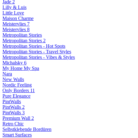
Jade 2
Lilly & Luis
Little Love
Maison Charme
Meistervlies 7
Meistervlies 8
Metropolitan Stories
Metropolitan Stories 2
Metropolitan Stories - Hot Spots
Metropolitan Stories - Travel Styles
Metropolitan Stories - Vibes & Styles
Michalsky 6
My Home My Spa
Nara
New Walls
Nordic Feeling
Only Borders 11
Pure Elegance
PintWalls
PintWalls 2
PintWalls 3
Premium Wall 2
Retro Chic
Selbstklebende Bordüren
Smart Surfaces