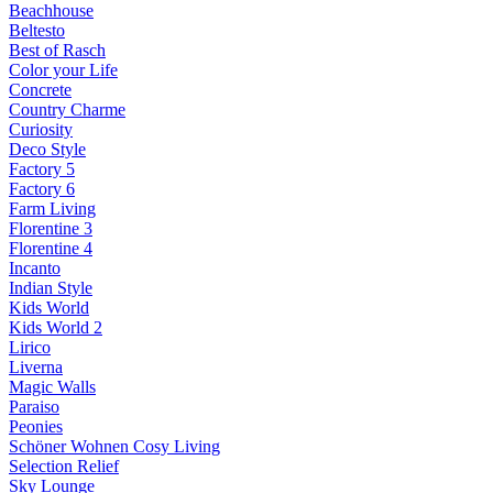
Beachhouse
Beltesto
Best of Rasch
Color your Life
Concrete
Country Charme
Curiosity
Deco Style
Factory 5
Factory 6
Farm Living
Florentine 3
Florentine 4
Incanto
Indian Style
Kids World
Kids World 2
Lirico
Liverna
Magic Walls
Paraiso
Peonies
Schöner Wohnen Cosy Living
Selection Relief
Sky Lounge