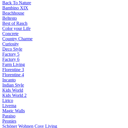
Back To Nature
Bambino XIX
Beachhouse
Beltesto
Best of Rasch
Color your Life
Concrete
Country Charme
Curiosity
Deco Style
Factory 5
Factory 6
Farm Living
Florentine 3
Florentine 4
Incanto
Indian Style
Kids World
Kids World 2
Lirico
Liverna
Magic Walls
Paraiso
Peonies
Schöner Wohnen Cosy Living