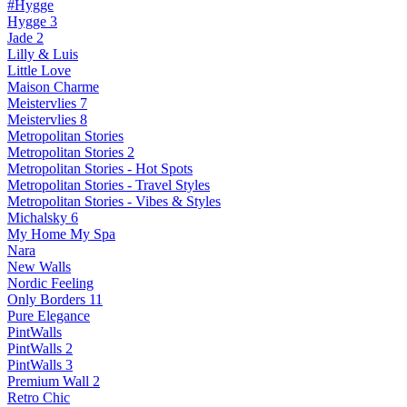
#Hygge
Hygge 3
Jade 2
Lilly & Luis
Little Love
Maison Charme
Meistervlies 7
Meistervlies 8
Metropolitan Stories
Metropolitan Stories 2
Metropolitan Stories - Hot Spots
Metropolitan Stories - Travel Styles
Metropolitan Stories - Vibes & Styles
Michalsky 6
My Home My Spa
Nara
New Walls
Nordic Feeling
Only Borders 11
Pure Elegance
PintWalls
PintWalls 2
PintWalls 3
Premium Wall 2
Retro Chic