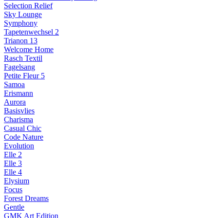
Selection Relief
Sky Lounge
Symphony
Tapetenwechsel 2
Trianon 13
Welcome Home
Rasch Textil
Fagelsang
Petite Fleur 5
Samoa
Erismann
Aurora
Basisvlies
Charisma
Casual Chic
Code Nature
Evolution
Elle 2
Elle 3
Elle 4
Elysium
Focus
Forest Dreams
Gentle
GMK Art Edition