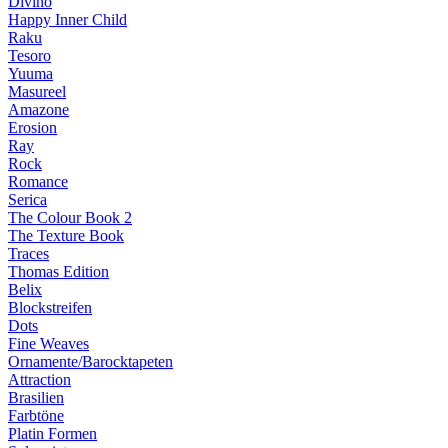
Divino
Happy Inner Child
Raku
Tesoro
Yuuma
Masureel
Amazone
Erosion
Ray
Rock
Romance
Serica
The Colour Book 2
The Texture Book
Traces
Thomas Edition
Belix
Blockstreifen
Dots
Fine Weaves
Ornamente/Barocktapeten
Attraction
Brasilien
Farbtöne
Platin Formen