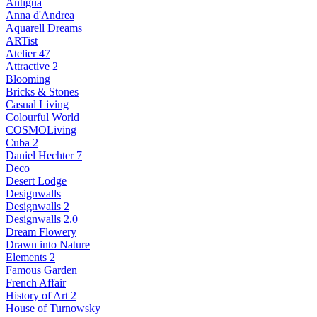
Antigua
Anna d'Andrea
Aquarell Dreams
ARTist
Atelier 47
Attractive 2
Blooming
Bricks & Stones
Casual Living
Colourful World
COSMOLiving
Cuba 2
Daniel Hechter 7
Deco
Desert Lodge
Designwalls
Designwalls 2
Designwalls 2.0
Dream Flowery
Drawn into Nature
Elements 2
Famous Garden
French Affair
History of Art 2
House of Turnowsky