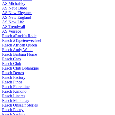
AS Michalsky
AS Neue Bude
AS New Elegance
AS New England
AS New Life
AS Trendwall
AS Versace
Rasch #Rock'n Rolle
Rasch #Tapetenwechsel
Rasch African Queen
Rasch Andy Wand
Rasch Barbara Home
Rasch Cato
Rasch Club
Rasch Club Botanique
Rasch Denzo
Rasch Factory
Rasch Finca
Rasch Florentine
Rasch Kimono
Rasch Linares
Rasch Mandalay
Rasch Onszelf Stories
Rasch Poetry
Rasch Saphira