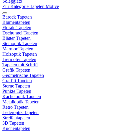
Soleggiato
Zur Kategorie Tapeten Motive
Barock Tapeten
Blumentapeten
Florale Tapeten
Dschungel Tapeten
Blätter Tapeten
Steinoptik Tapeten
Marmor Tapeten
Holzoptik Tapeten
Tiermotiv Tapeten
Tapeten mit Schrift
Grafik Tapeten
Geometrische Tapeten
Graffiti Tapeten
Sterne Tapeten
Punkte Tapeten
Kacheloptik Tapeten
Metalloptik Tapeten
Retro Tapeten
Lederoptik Tapeten
Streifentapeten
3D Tapeten
Küchentapeten