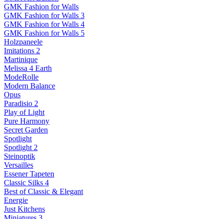
GMK Fashion for Walls
GMK Fashion for Walls 3
GMK Fashion for Walls 4
GMK Fashion for Walls 5
Holzpaneele
Imitations 2
Martinique
Melissa 4 Earth
ModeRolle
Modern Balance
Opus
Paradisio 2
Play of Light
Pure Harmony
Secret Garden
Spotlight
Spotlight 2
Steinoptik
Versailles
Essener Tapeten
Classic Silks 4
Best of Classic & Elegant
Energie
Just Kitchens
Miniatures 3