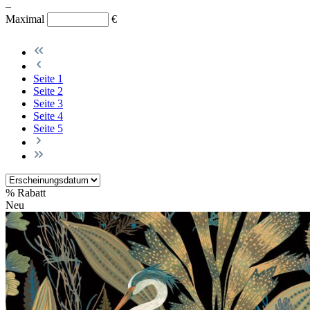
–
Maximal
€
Seite
1
Seite
2
Seite
3
Seite
4
Seite
5
%
Rabatt
Neu