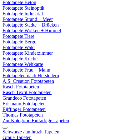
Fototapete Beton
Fototapete Steinoptik
Fototapete Industrial
Fototapete Strand + Meer
Fototapete Städte + Brücken
Fototapete Wolken + Himmel
Fototapete Tiere
Fototapete Berge
Fototapete Wald
Fototapete Kinderzimmer
Fototapete Küche
Fototapete Weltkarte
Fototapete Frau + Mann
Fototapeten nach Herstellern
A.S. Creation Fototapeten
Rasch Fototapeten
Rasch Textil Fototapeten
Grandeco Fototapeten
Erismann Fototapeten
Eijffinger Fototapeten
Thomas Fototapeten
Zur Kategorie Einfarbige Tapeten
Schwarze / anthrazit Tapeten
Graue Tapeten