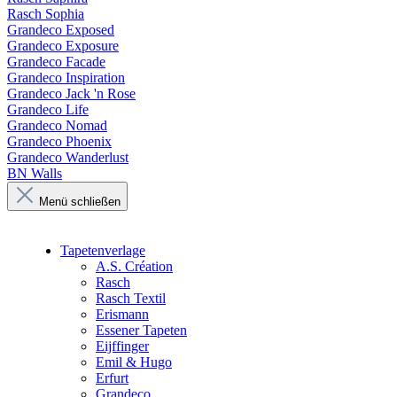
Rasch Sophia
Grandeco Exposed
Grandeco Exposure
Grandeco Facade
Grandeco Inspiration
Grandeco Jack 'n Rose
Grandeco Life
Grandeco Nomad
Grandeco Phoenix
Grandeco Wanderlust
BN Walls
Menü schließen
Tapetenverlage
A.S. Création
Rasch
Rasch Textil
Erismann
Essener Tapeten
Eijffinger
Emil & Hugo
Erfurt
Grandeco