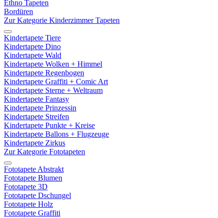
Ethno Tapeten
Bordüren
Zur Kategorie Kinderzimmer Tapeten
Kindertapete Tiere
Kindertapete Dino
Kindertapete Wald
Kindertapete Wolken + Himmel
Kindertapete Regenbogen
Kindertapete Graffiti + Comic Art
Kindertapete Sterne + Weltraum
Kindertapete Fantasy
Kindertapete Prinzessin
Kindertapete Streifen
Kindertapete Punkte + Kreise
Kindertapete Ballons + Flugzeuge
Kindertapete Zirkus
Zur Kategorie Fototapeten
Fototapete Abstrakt
Fototapete Blumen
Fototapete 3D
Fototapete Dschungel
Fototapete Holz
Fototapete Graffiti