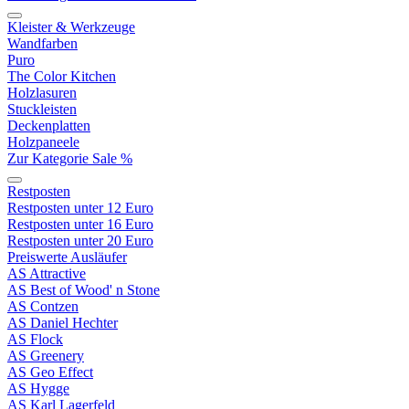
Kleister & Werkzeuge
Wandfarben
Puro
The Color Kitchen
Holzlasuren
Stuckleisten
Deckenplatten
Holzpaneele
Zur Kategorie Sale %
Restposten
Restposten unter 12 Euro
Restposten unter 16 Euro
Restposten unter 20 Euro
Preiswerte Ausläufer
AS Attractive
AS Best of Wood' n Stone
AS Contzen
AS Daniel Hechter
AS Flock
AS Greenery
AS Geo Effect
AS Hygge
AS Karl Lagerfeld