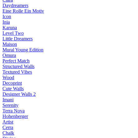
Daydreamers
Eine Rolle Ein Motiv
Icon
Inia
Karuna
Level Two
Little Dreamers
Maison
Mural Young Edition
Omura
Perfect Match
Structured Walls
Textured Vibes
Wood
Decoprint
Cute Walls
Designer Walls 2
Imani
Serenity
Terra Nova
Hohenberger
Artist
Cerra
Chalk