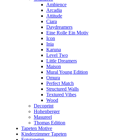
Ambience
Arcadia
Attitude
Ciara
Daydreamers
Eine Rolle Ein Motiv
Icon
Inia
Karuna
Level Two
Little Dreamers
Maison
Mural Young Edition
Omura
Perfect Match
Structured Walls
Textured Vibes
Wood
Decoprint
Hohenberger
Masureel
Thomas Edition
Tapeten Motive
Kinderzimmer Tapeten
Fototapeten