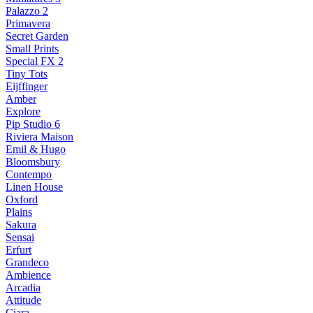
Palazzo 2
Primavera
Secret Garden
Small Prints
Special FX 2
Tiny Tots
Eijffinger
Amber
Explore
Pip Studio 6
Riviera Maison
Emil & Hugo
Bloomsbury
Contempo
Linen House
Oxford
Plains
Sakura
Sensai
Erfurt
Grandeco
Ambience
Arcadia
Attitude
Ciara