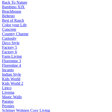
Back To Nature
Bambino XIX
Beachhouse
Beltesto
Best of Rasch
Color your Life
Concrete
Country Charme
Curiosity
Deco Style
Factory 5
Factory 6
Farm Living
Florentine 3
Florentine 4
Incanto
Indian Style
Kids World
Kids World 2
Lirico
Liverna
Magic Walls
Paraiso
Peonies
Schöner Wohnen Cosy Living