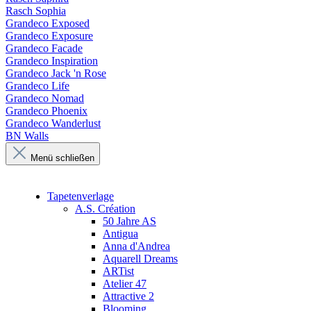
Rasch Sophia
Grandeco Exposed
Grandeco Exposure
Grandeco Facade
Grandeco Inspiration
Grandeco Jack 'n Rose
Grandeco Life
Grandeco Nomad
Grandeco Phoenix
Grandeco Wanderlust
BN Walls
Menü schließen
Tapetenverlage
A.S. Création
50 Jahre AS
Antigua
Anna d'Andrea
Aquarell Dreams
ARTist
Atelier 47
Attractive 2
Blooming