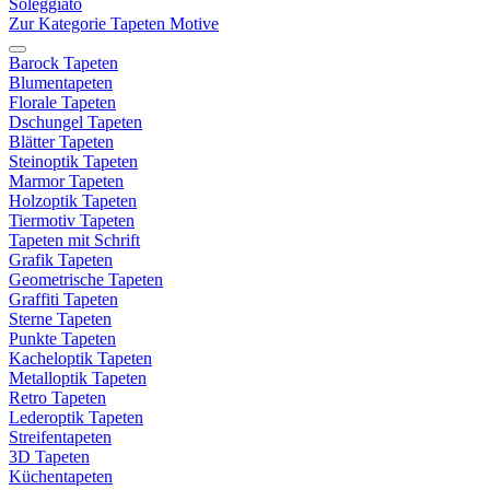
Soleggiato
Zur Kategorie Tapeten Motive
Barock Tapeten
Blumentapeten
Florale Tapeten
Dschungel Tapeten
Blätter Tapeten
Steinoptik Tapeten
Marmor Tapeten
Holzoptik Tapeten
Tiermotiv Tapeten
Tapeten mit Schrift
Grafik Tapeten
Geometrische Tapeten
Graffiti Tapeten
Sterne Tapeten
Punkte Tapeten
Kacheloptik Tapeten
Metalloptik Tapeten
Retro Tapeten
Lederoptik Tapeten
Streifentapeten
3D Tapeten
Küchentapeten