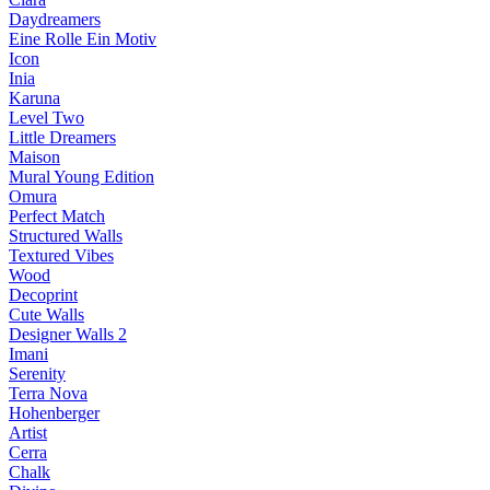
Daydreamers
Eine Rolle Ein Motiv
Icon
Inia
Karuna
Level Two
Little Dreamers
Maison
Mural Young Edition
Omura
Perfect Match
Structured Walls
Textured Vibes
Wood
Decoprint
Cute Walls
Designer Walls 2
Imani
Serenity
Terra Nova
Hohenberger
Artist
Cerra
Chalk