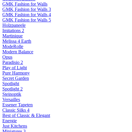
GMK Fashion for Walls
GMK Fashion for Walls 3
GMK Fashion for Walls 4
GMK Fashion for Walls 5
Holzpaneele
Imitations 2
Martinique
Melissa 4 Earth
ModeRolle
Modern Balance
Opus
Paradisio 2
Play of Light
Pure Harmony
Secret Garden
Spotlight
Spotlight 2
Steinoptik
Versailles
Essener Tapeten
Classic Silks 4
Best of Classic & Elegant
Energie
Just Kitchens
Miniatures 3