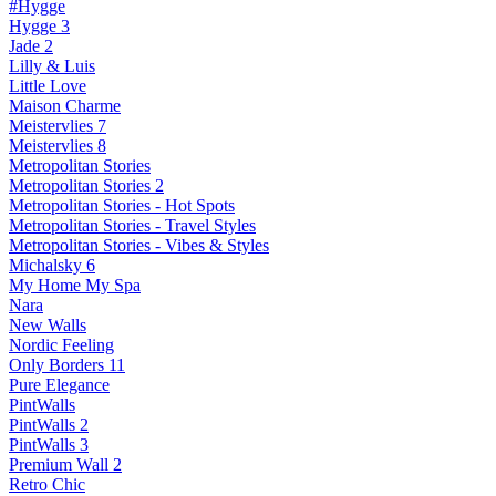
#Hygge
Hygge 3
Jade 2
Lilly & Luis
Little Love
Maison Charme
Meistervlies 7
Meistervlies 8
Metropolitan Stories
Metropolitan Stories 2
Metropolitan Stories - Hot Spots
Metropolitan Stories - Travel Styles
Metropolitan Stories - Vibes & Styles
Michalsky 6
My Home My Spa
Nara
New Walls
Nordic Feeling
Only Borders 11
Pure Elegance
PintWalls
PintWalls 2
PintWalls 3
Premium Wall 2
Retro Chic