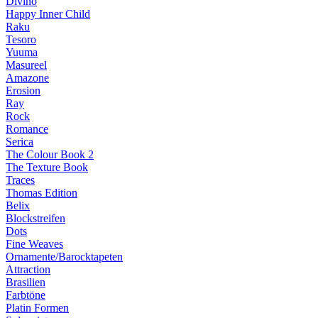
Divino
Happy Inner Child
Raku
Tesoro
Yuuma
Masureel
Amazone
Erosion
Ray
Rock
Romance
Serica
The Colour Book 2
The Texture Book
Traces
Thomas Edition
Belix
Blockstreifen
Dots
Fine Weaves
Ornamente/Barocktapeten
Attraction
Brasilien
Farbtöne
Platin Formen