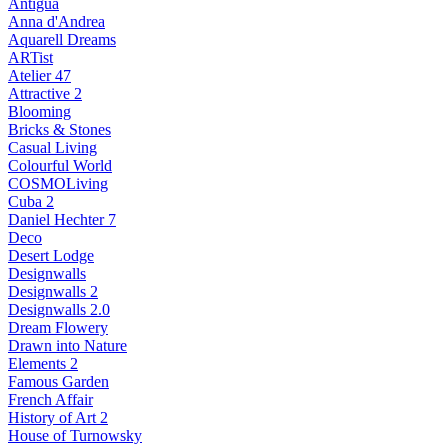
Antigua
Anna d'Andrea
Aquarell Dreams
ARTist
Atelier 47
Attractive 2
Blooming
Bricks & Stones
Casual Living
Colourful World
COSMOLiving
Cuba 2
Daniel Hechter 7
Deco
Desert Lodge
Designwalls
Designwalls 2
Designwalls 2.0
Dream Flowery
Drawn into Nature
Elements 2
Famous Garden
French Affair
History of Art 2
House of Turnowsky