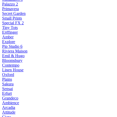
Palazzo 2
Primavera
Secret Garden
Small Prints
Special FX 2
Tiny Tots
Eijffinger
Amber
Explore
Pip Studio 6
Riviera Maison
Emil & Hugo
Bloomsbury
Contempo
Linen House
Oxford
Plains
Sakura
Sensai
Erfurt
Grandeco
Ambience
Arcadia
Attitude
Ciara