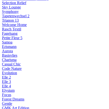
Selection Relief
Sky Lounge
Symphony
Tapetenwechsel 2
Trianon 13
Welcome Home
Rasch Textil
Fagelsang
Petite Fleur 5
Samoa
Erismann
Aurora
Basisvlies
Charisma
Casual Chic
Code Nature
Evolution
Elle 2
Elle 3
Elle 4
Elysium
Focus
Forest Dreams
Gentle
GMK Art Edition