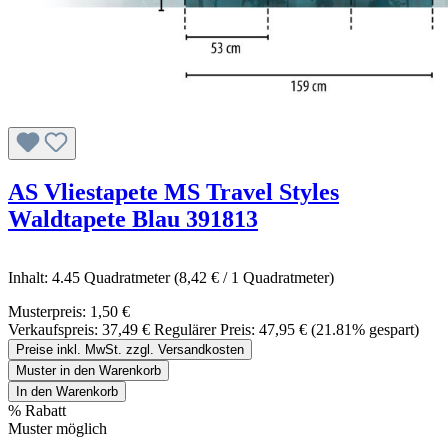
AS Vliestapete MS Travel Styles
Waldtapete Blau 391813
Inhalt:
4.45 Quadratmeter
(8,42 € / 1 Quadratmeter)
Musterpreis:
1,50 €
Verkaufspreis:
37,49 €
Regulärer Preis:
47,95 €
(21.81% gespart)
Preise inkl. MwSt. zzgl. Versandkosten
Muster in den Warenkorb
In den Warenkorb
%
Rabatt
Muster möglich