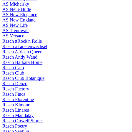
AS Michalsky
AS Neue Bude
AS New Elegance
AS New England
AS New Life
AS Trendwall
AS Versace
Rasch #Rock'n Rolle
Rasch #Tapetenwechsel
Rasch African Queen
Rasch Andy Wand
Rasch Barbara Home
Rasch Cato
Rasch Club
Rasch Club Botanique
Rasch Denzo
Rasch Factory
Rasch Finca
Rasch Florentine
Rasch Kimono
Rasch Linares
Rasch Mandalay
Rasch Onszelf Stories
Rasch Poetry
Rasch Saphira