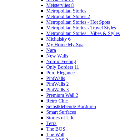
Meistervlies 8
Metropolitan Stories
Metropolitan Stories 2
Metropolitan Stories - Hot Spots
Metropolitan Stories - Travel Styles
Metropolitan Stories - Vibes & Styles
Michalsky 6
My Home My Spa
Nara
New Walls
Nordic Feeling
Only Borders 11
Pure Elegance
PintWalls
PintWalls 2
PintWalls 3
Premium Wall 2
Retro Chic
Selbstklebende Bordüren
Smart Surfaces
Stories of Life
Terra
The BOS
The Wall