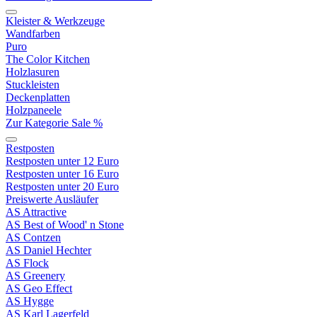
Kleister & Werkzeuge
Wandfarben
Puro
The Color Kitchen
Holzlasuren
Stuckleisten
Deckenplatten
Holzpaneele
Zur Kategorie Sale %
Restposten
Restposten unter 12 Euro
Restposten unter 16 Euro
Restposten unter 20 Euro
Preiswerte Ausläufer
AS Attractive
AS Best of Wood' n Stone
AS Contzen
AS Daniel Hechter
AS Flock
AS Greenery
AS Geo Effect
AS Hygge
AS Karl Lagerfeld