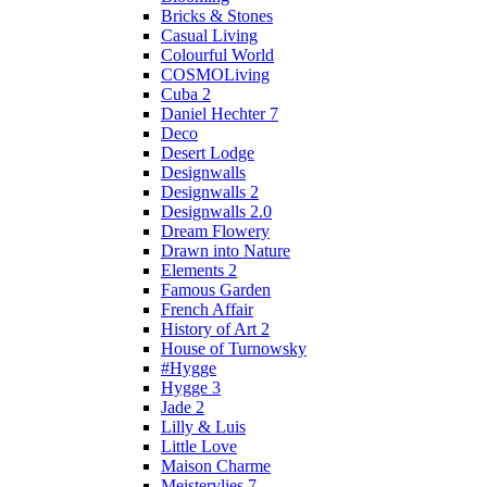
Bricks & Stones
Casual Living
Colourful World
COSMOLiving
Cuba 2
Daniel Hechter 7
Deco
Desert Lodge
Designwalls
Designwalls 2
Designwalls 2.0
Dream Flowery
Drawn into Nature
Elements 2
Famous Garden
French Affair
History of Art 2
House of Turnowsky
#Hygge
Hygge 3
Jade 2
Lilly & Luis
Little Love
Maison Charme
Meistervlies 7