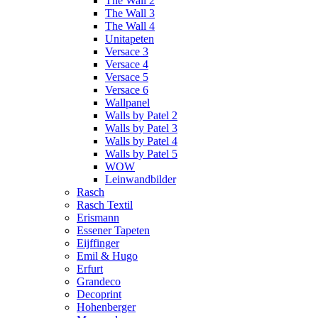
The Wall 2
The Wall 3
The Wall 4
Unitapeten
Versace 3
Versace 4
Versace 5
Versace 6
Wallpanel
Walls by Patel 2
Walls by Patel 3
Walls by Patel 4
Walls by Patel 5
WOW
Leinwandbilder
Rasch
Rasch Textil
Erismann
Essener Tapeten
Eijffinger
Emil & Hugo
Erfurt
Grandeco
Decoprint
Hohenberger