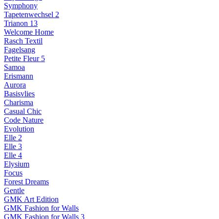
Symphony
Tapetenwechsel 2
Trianon 13
Welcome Home
Rasch Textil
Fagelsang
Petite Fleur 5
Samoa
Erismann
Aurora
Basisvlies
Charisma
Casual Chic
Code Nature
Evolution
Elle 2
Elle 3
Elle 4
Elysium
Focus
Forest Dreams
Gentle
GMK Art Edition
GMK Fashion for Walls
GMK Fashion for Walls 3