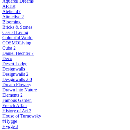
Aquarell Dreams
ARTist
Atelier 47
Attractive 2
Blooming
Bricks & Stones
Casual Living
Colourful World
COSMOLiving
Cuba 2
Daniel Hechter 7
Deco
Desert Lodge
Designwalls
Designwalls 2
Designwalls 2.0
Dream Flowery
Drawn into Nature
Elements 2
Famous Garden
French Affair
History of Art 2
House of Turnowsky
#Hygge
Hygge 3