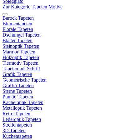
Soleggiato
Zur Kategorie Tapeten Motive
Barock Tapeten
Blumentapeten
Florale Tapeten
Dschungel Tapeten
Blätter Tapeten
Steinoptik Tapeten
Marmor Tapeten
Holzoptik Tapeten
Tiermotiv Tapeten
Tapeten mit Schrift
Grafik Tapeten
Geometrische Tapeten
Graffiti Tapeten
Sterne Tapeten
Punkte Tapeten
Kacheloptik Tapeten
Metalloptik Tapeten
Retro Tapeten
Lederoptik Tapeten
Streifentapeten
3D Tapeten
Küchentapeten