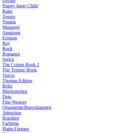
Divino
Happy Inner Child
Raku
Tesoro
Yuuma
Masureel
Amazone
Erosion
Ray
Rock
Romance
Serica
The Colour Book 2
The Texture Book
Traces
Thomas Edition
Belix
Blockstreifen
Dots
Fine Weaves
Ornamente/Barocktapeten
Attraction
Brasilien
Farbtöne
Platin Formen