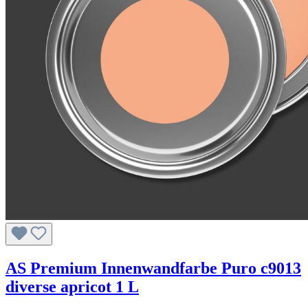
AS Premium Innenwandfarbe Puro c9013
diverse apricot 1 L