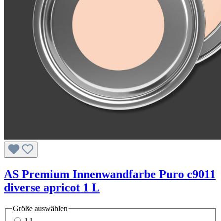
AS Premium Innenwandfarbe Puro c9011
diverse apricot 1 L
Größe
auswählen
1 l