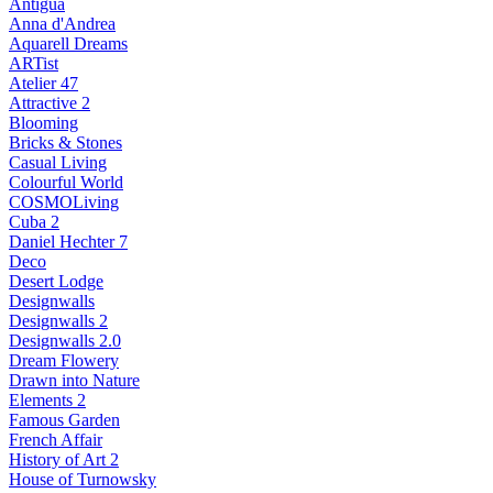
Antigua
Anna d'Andrea
Aquarell Dreams
ARTist
Atelier 47
Attractive 2
Blooming
Bricks & Stones
Casual Living
Colourful World
COSMOLiving
Cuba 2
Daniel Hechter 7
Deco
Desert Lodge
Designwalls
Designwalls 2
Designwalls 2.0
Dream Flowery
Drawn into Nature
Elements 2
Famous Garden
French Affair
History of Art 2
House of Turnowsky