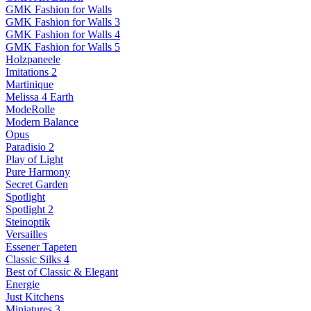
GMK Fashion for Walls
GMK Fashion for Walls 3
GMK Fashion for Walls 4
GMK Fashion for Walls 5
Holzpaneele
Imitations 2
Martinique
Melissa 4 Earth
ModeRolle
Modern Balance
Opus
Paradisio 2
Play of Light
Pure Harmony
Secret Garden
Spotlight
Spotlight 2
Steinoptik
Versailles
Essener Tapeten
Classic Silks 4
Best of Classic & Elegant
Energie
Just Kitchens
Miniatures 3