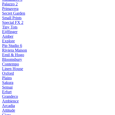
Palazzo 2
Primavera
Secret Garden
Small Prints
Special FX 2
Tiny Tots
Eijffinger
Amber
Explore
Pip Studio 6
Riviera Maison
Emil & Hugo
Bloomsbury
Contempo
Linen House
Oxford
Plains
Sakura
Sensai
Erfurt
Grandeco
Ambience
Arcadia
Attitude
Ciara