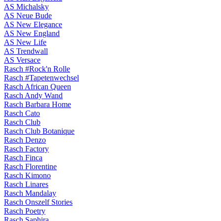
AS Michalsky
AS Neue Bude
AS New Elegance
AS New England
AS New Life
AS Trendwall
AS Versace
Rasch #Rock'n Rolle
Rasch #Tapetenwechsel
Rasch African Queen
Rasch Andy Wand
Rasch Barbara Home
Rasch Cato
Rasch Club
Rasch Club Botanique
Rasch Denzo
Rasch Factory
Rasch Finca
Rasch Florentine
Rasch Kimono
Rasch Linares
Rasch Mandalay
Rasch Onszelf Stories
Rasch Poetry
Rasch Saphira