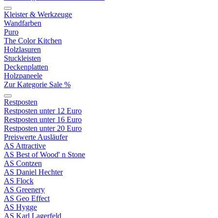
Kleister & Werkzeuge
Wandfarben
Puro
The Color Kitchen
Holzlasuren
Stuckleisten
Deckenplatten
Holzpaneele
Zur Kategorie Sale %
Restposten
Restposten unter 12 Euro
Restposten unter 16 Euro
Restposten unter 20 Euro
Preiswerte Ausläufer
AS Attractive
AS Best of Wood' n Stone
AS Contzen
AS Daniel Hechter
AS Flock
AS Greenery
AS Geo Effect
AS Hygge
AS Karl Lagerfeld