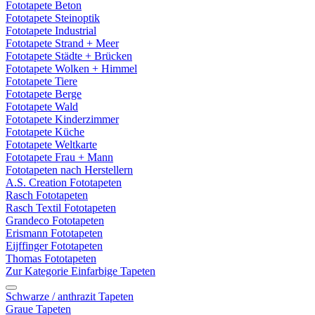
Fototapete Beton
Fototapete Steinoptik
Fototapete Industrial
Fototapete Strand + Meer
Fototapete Städte + Brücken
Fototapete Wolken + Himmel
Fototapete Tiere
Fototapete Berge
Fototapete Wald
Fototapete Kinderzimmer
Fototapete Küche
Fototapete Weltkarte
Fototapete Frau + Mann
Fototapeten nach Herstellern
A.S. Creation Fototapeten
Rasch Fototapeten
Rasch Textil Fototapeten
Grandeco Fototapeten
Erismann Fototapeten
Eijffinger Fototapeten
Thomas Fototapeten
Zur Kategorie Einfarbige Tapeten
Schwarze / anthrazit Tapeten
Graue Tapeten