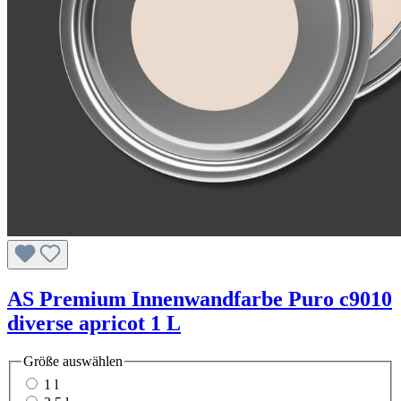
AS Premium Innenwandfarbe Puro c9010
diverse apricot 1 L
Größe
auswählen
1 l