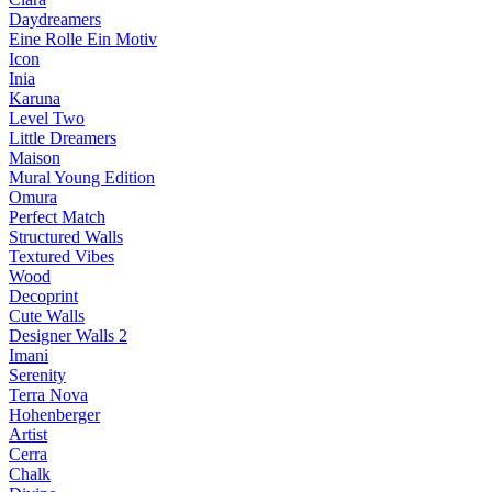
Daydreamers
Eine Rolle Ein Motiv
Icon
Inia
Karuna
Level Two
Little Dreamers
Maison
Mural Young Edition
Omura
Perfect Match
Structured Walls
Textured Vibes
Wood
Decoprint
Cute Walls
Designer Walls 2
Imani
Serenity
Terra Nova
Hohenberger
Artist
Cerra
Chalk