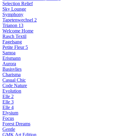
Selection Relief
Sky Lounge
Symphony
Tapetenwechsel 2
Trianon 13
Welcome Home
Rasch Textil
Fagelsang
Petite Fleur 5
Samoa
Erismann
Aurora
Basisvlies
Charisma
Casual Chic
Code Nature
Evolution
Elle 2
Elle 3
Elle 4
Elysium
Focus
Forest Dreams
Gentle
GMK Art Edition