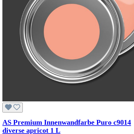
AS Premium Innenwandfarbe Puro c9014
diverse apricot 1 L