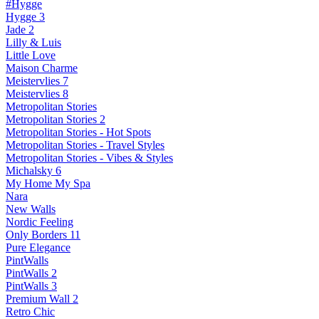
#Hygge
Hygge 3
Jade 2
Lilly & Luis
Little Love
Maison Charme
Meistervlies 7
Meistervlies 8
Metropolitan Stories
Metropolitan Stories 2
Metropolitan Stories - Hot Spots
Metropolitan Stories - Travel Styles
Metropolitan Stories - Vibes & Styles
Michalsky 6
My Home My Spa
Nara
New Walls
Nordic Feeling
Only Borders 11
Pure Elegance
PintWalls
PintWalls 2
PintWalls 3
Premium Wall 2
Retro Chic