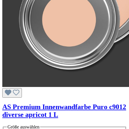
AS Premium Innenwandfarbe Puro c9012
diverse apricot 1 L
Größe
auswählen