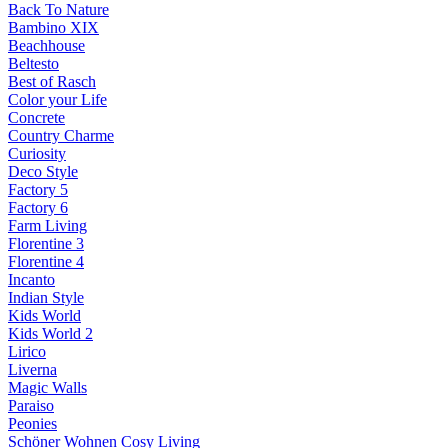
Back To Nature
Bambino XIX
Beachhouse
Beltesto
Best of Rasch
Color your Life
Concrete
Country Charme
Curiosity
Deco Style
Factory 5
Factory 6
Farm Living
Florentine 3
Florentine 4
Incanto
Indian Style
Kids World
Kids World 2
Lirico
Liverna
Magic Walls
Paraiso
Peonies
Schöner Wohnen Cosy Living