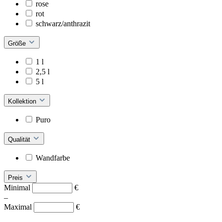
rose
rot
schwarz/anthrazit
Größe
1 l
2,5 l
5 l
Kollektion
Puro
Qualität
Wandfarbe
Preis
Minimal
€
–
Maximal
€