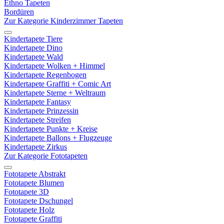
Ethno Tapeten
Bordüren
Zur Kategorie Kinderzimmer Tapeten
Kindertapete Tiere
Kindertapete Dino
Kindertapete Wald
Kindertapete Wolken + Himmel
Kindertapete Regenbogen
Kindertapete Graffiti + Comic Art
Kindertapete Sterne + Weltraum
Kindertapete Fantasy
Kindertapete Prinzessin
Kindertapete Streifen
Kindertapete Punkte + Kreise
Kindertapete Ballons + Flugzeuge
Kindertapete Zirkus
Zur Kategorie Fototapeten
Fototapete Abstrakt
Fototapete Blumen
Fototapete 3D
Fototapete Dschungel
Fototapete Holz
Fototapete Graffiti