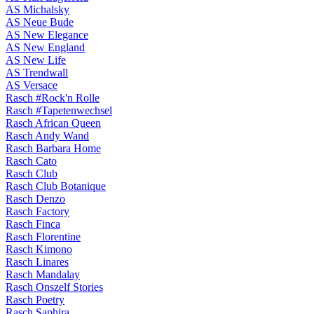
AS Michalsky
AS Neue Bude
AS New Elegance
AS New England
AS New Life
AS Trendwall
AS Versace
Rasch #Rock'n Rolle
Rasch #Tapetenwechsel
Rasch African Queen
Rasch Andy Wand
Rasch Barbara Home
Rasch Cato
Rasch Club
Rasch Club Botanique
Rasch Denzo
Rasch Factory
Rasch Finca
Rasch Florentine
Rasch Kimono
Rasch Linares
Rasch Mandalay
Rasch Onszelf Stories
Rasch Poetry
Rasch Saphira