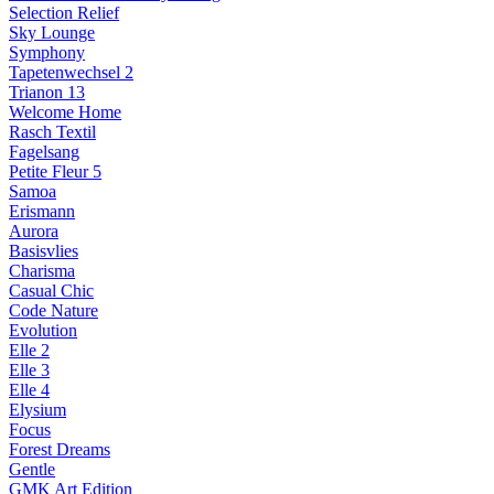
Selection Relief
Sky Lounge
Symphony
Tapetenwechsel 2
Trianon 13
Welcome Home
Rasch Textil
Fagelsang
Petite Fleur 5
Samoa
Erismann
Aurora
Basisvlies
Charisma
Casual Chic
Code Nature
Evolution
Elle 2
Elle 3
Elle 4
Elysium
Focus
Forest Dreams
Gentle
GMK Art Edition