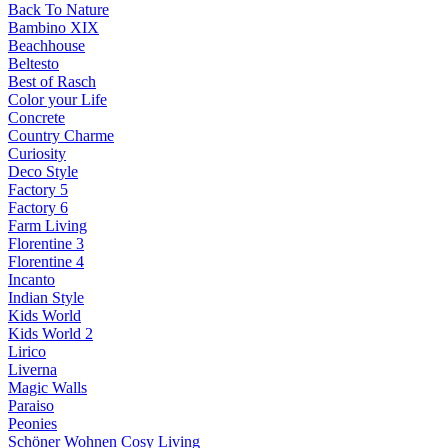
Back To Nature
Bambino XIX
Beachhouse
Beltesto
Best of Rasch
Color your Life
Concrete
Country Charme
Curiosity
Deco Style
Factory 5
Factory 6
Farm Living
Florentine 3
Florentine 4
Incanto
Indian Style
Kids World
Kids World 2
Lirico
Liverna
Magic Walls
Paraiso
Peonies
Schöner Wohnen Cosy Living