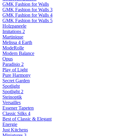
GMK Fashion for Walls
GMK Fashion for Walls 3
GMK Fashion for Walls 4
GMK Fashion for Walls 5
Holzpaneele
Imitations 2
Martinique
Melissa 4 Earth
ModeRolle
Modern Balance
Opus
Paradisio 2
Play of Light
Pure Harmony
Secret Garden
Spotlight
Spotlight 2
Steinoptik
Versailles
Essener Tapeten
Classic Silks 4
Best of Classic & Elegant
Energie
Just Kitchens
Miniatures 3