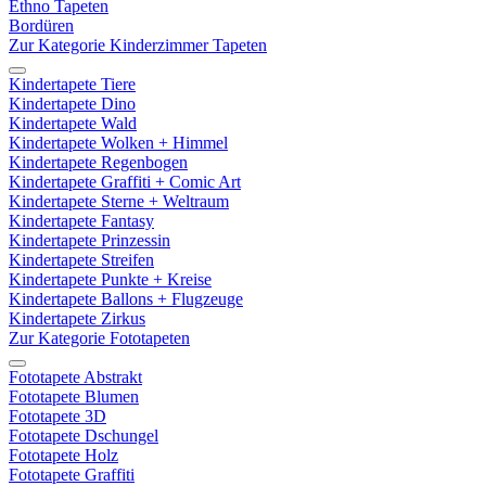
Ethno Tapeten
Bordüren
Zur Kategorie Kinderzimmer Tapeten
Kindertapete Tiere
Kindertapete Dino
Kindertapete Wald
Kindertapete Wolken + Himmel
Kindertapete Regenbogen
Kindertapete Graffiti + Comic Art
Kindertapete Sterne + Weltraum
Kindertapete Fantasy
Kindertapete Prinzessin
Kindertapete Streifen
Kindertapete Punkte + Kreise
Kindertapete Ballons + Flugzeuge
Kindertapete Zirkus
Zur Kategorie Fototapeten
Fototapete Abstrakt
Fototapete Blumen
Fototapete 3D
Fototapete Dschungel
Fototapete Holz
Fototapete Graffiti