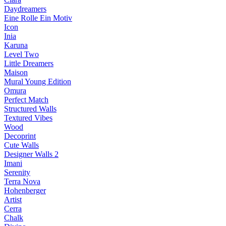
Daydreamers
Eine Rolle Ein Motiv
Icon
Inia
Karuna
Level Two
Little Dreamers
Maison
Mural Young Edition
Omura
Perfect Match
Structured Walls
Textured Vibes
Wood
Decoprint
Cute Walls
Designer Walls 2
Imani
Serenity
Terra Nova
Hohenberger
Artist
Cerra
Chalk