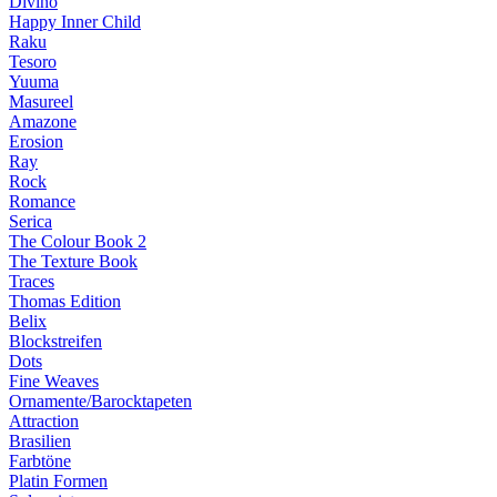
Divino
Happy Inner Child
Raku
Tesoro
Yuuma
Masureel
Amazone
Erosion
Ray
Rock
Romance
Serica
The Colour Book 2
The Texture Book
Traces
Thomas Edition
Belix
Blockstreifen
Dots
Fine Weaves
Ornamente/Barocktapeten
Attraction
Brasilien
Farbtöne
Platin Formen