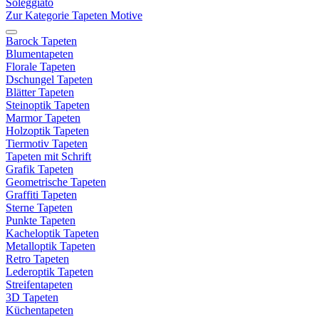
Soleggiato
Zur Kategorie Tapeten Motive
Barock Tapeten
Blumentapeten
Florale Tapeten
Dschungel Tapeten
Blätter Tapeten
Steinoptik Tapeten
Marmor Tapeten
Holzoptik Tapeten
Tiermotiv Tapeten
Tapeten mit Schrift
Grafik Tapeten
Geometrische Tapeten
Graffiti Tapeten
Sterne Tapeten
Punkte Tapeten
Kacheloptik Tapeten
Metalloptik Tapeten
Retro Tapeten
Lederoptik Tapeten
Streifentapeten
3D Tapeten
Küchentapeten