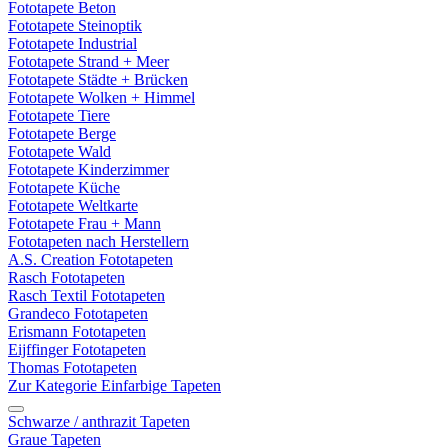
Fototapete Beton
Fototapete Steinoptik
Fototapete Industrial
Fototapete Strand + Meer
Fototapete Städte + Brücken
Fototapete Wolken + Himmel
Fototapete Tiere
Fototapete Berge
Fototapete Wald
Fototapete Kinderzimmer
Fototapete Küche
Fototapete Weltkarte
Fototapete Frau + Mann
Fototapeten nach Herstellern
A.S. Creation Fototapeten
Rasch Fototapeten
Rasch Textil Fototapeten
Grandeco Fototapeten
Erismann Fototapeten
Eijffinger Fototapeten
Thomas Fototapeten
Zur Kategorie Einfarbige Tapeten
Schwarze / anthrazit Tapeten
Graue Tapeten