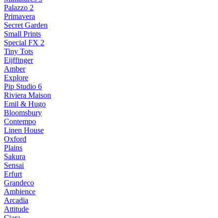
Palazzo 2
Primavera
Secret Garden
Small Prints
Special FX 2
Tiny Tots
Eijffinger
Amber
Explore
Pip Studio 6
Riviera Maison
Emil & Hugo
Bloomsbury
Contempo
Linen House
Oxford
Plains
Sakura
Sensai
Erfurt
Grandeco
Ambience
Arcadia
Attitude
Ciara