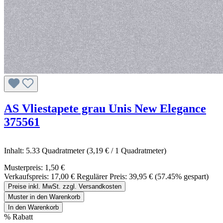
AS Vliestapete grau Unis New Elegance
375561
Inhalt:
5.33 Quadratmeter
(3,19 € / 1 Quadratmeter)
Musterpreis:
1,50 €
Verkaufspreis:
17,00 €
Regulärer Preis:
39,95 €
(57.45% gespart)
Preise inkl. MwSt. zzgl. Versandkosten
Muster in den Warenkorb
In den Warenkorb
%
Rabatt