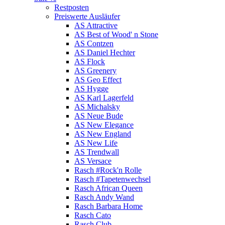
Restposten
Preiswerte Ausläufer
AS Attractive
AS Best of Wood' n Stone
AS Contzen
AS Daniel Hechter
AS Flock
AS Greenery
AS Geo Effect
AS Hygge
AS Karl Lagerfeld
AS Michalsky
AS Neue Bude
AS New Elegance
AS New England
AS New Life
AS Trendwall
AS Versace
Rasch #Rock'n Rolle
Rasch #Tapetenwechsel
Rasch African Queen
Rasch Andy Wand
Rasch Barbara Home
Rasch Cato
Rasch Club