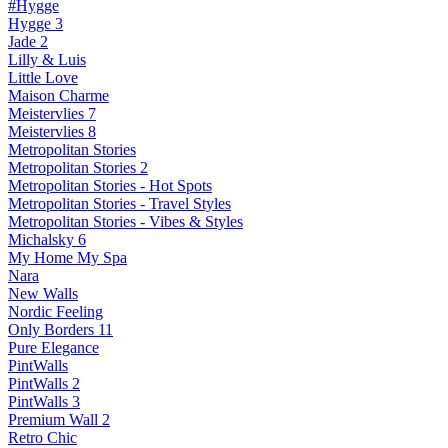
#Hygge
Hygge 3
Jade 2
Lilly & Luis
Little Love
Maison Charme
Meistervlies 7
Meistervlies 8
Metropolitan Stories
Metropolitan Stories 2
Metropolitan Stories - Hot Spots
Metropolitan Stories - Travel Styles
Metropolitan Stories - Vibes & Styles
Michalsky 6
My Home My Spa
Nara
New Walls
Nordic Feeling
Only Borders 11
Pure Elegance
PintWalls
PintWalls 2
PintWalls 3
Premium Wall 2
Retro Chic