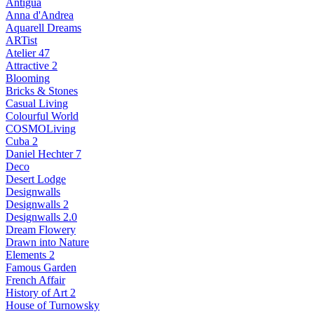
Antigua
Anna d'Andrea
Aquarell Dreams
ARTist
Atelier 47
Attractive 2
Blooming
Bricks & Stones
Casual Living
Colourful World
COSMOLiving
Cuba 2
Daniel Hechter 7
Deco
Desert Lodge
Designwalls
Designwalls 2
Designwalls 2.0
Dream Flowery
Drawn into Nature
Elements 2
Famous Garden
French Affair
History of Art 2
House of Turnowsky