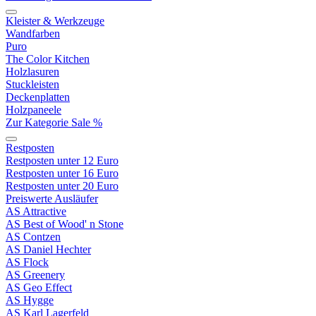
Kleister & Werkzeuge
Wandfarben
Puro
The Color Kitchen
Holzlasuren
Stuckleisten
Deckenplatten
Holzpaneele
Zur Kategorie Sale %
Restposten
Restposten unter 12 Euro
Restposten unter 16 Euro
Restposten unter 20 Euro
Preiswerte Ausläufer
AS Attractive
AS Best of Wood' n Stone
AS Contzen
AS Daniel Hechter
AS Flock
AS Greenery
AS Geo Effect
AS Hygge
AS Karl Lagerfeld