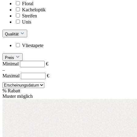
Floral
Kacheloptik
Streifen
Unis
Qualität
Vliestapete
Preis
Minimal
€
–
Maximal
€
%
Rabatt
Muster möglich