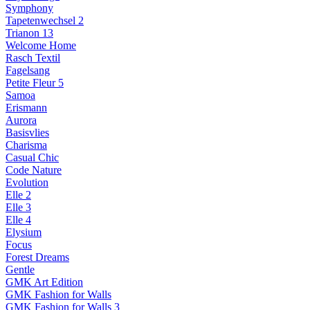
Symphony
Tapetenwechsel 2
Trianon 13
Welcome Home
Rasch Textil
Fagelsang
Petite Fleur 5
Samoa
Erismann
Aurora
Basisvlies
Charisma
Casual Chic
Code Nature
Evolution
Elle 2
Elle 3
Elle 4
Elysium
Focus
Forest Dreams
Gentle
GMK Art Edition
GMK Fashion for Walls
GMK Fashion for Walls 3