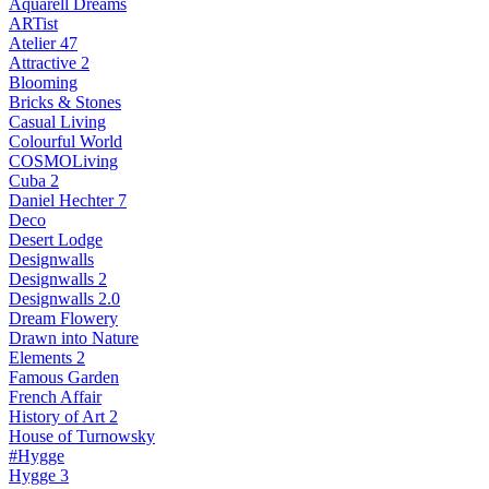
Aquarell Dreams
ARTist
Atelier 47
Attractive 2
Blooming
Bricks & Stones
Casual Living
Colourful World
COSMOLiving
Cuba 2
Daniel Hechter 7
Deco
Desert Lodge
Designwalls
Designwalls 2
Designwalls 2.0
Dream Flowery
Drawn into Nature
Elements 2
Famous Garden
French Affair
History of Art 2
House of Turnowsky
#Hygge
Hygge 3