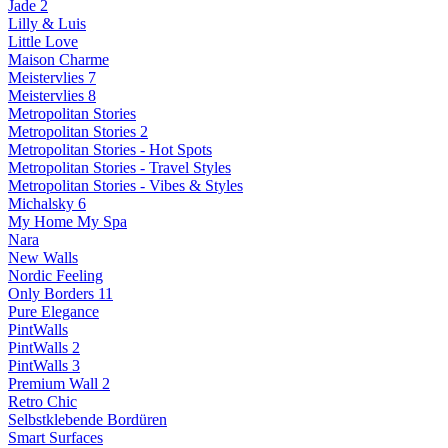
Jade 2
Lilly & Luis
Little Love
Maison Charme
Meistervlies 7
Meistervlies 8
Metropolitan Stories
Metropolitan Stories 2
Metropolitan Stories - Hot Spots
Metropolitan Stories - Travel Styles
Metropolitan Stories - Vibes & Styles
Michalsky 6
My Home My Spa
Nara
New Walls
Nordic Feeling
Only Borders 11
Pure Elegance
PintWalls
PintWalls 2
PintWalls 3
Premium Wall 2
Retro Chic
Selbstklebende Bordüren
Smart Surfaces