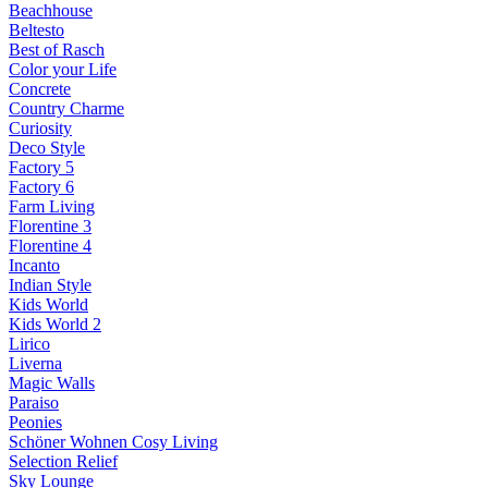
Beachhouse
Beltesto
Best of Rasch
Color your Life
Concrete
Country Charme
Curiosity
Deco Style
Factory 5
Factory 6
Farm Living
Florentine 3
Florentine 4
Incanto
Indian Style
Kids World
Kids World 2
Lirico
Liverna
Magic Walls
Paraiso
Peonies
Schöner Wohnen Cosy Living
Selection Relief
Sky Lounge