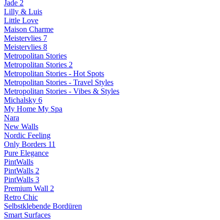
Jade 2
Lilly & Luis
Little Love
Maison Charme
Meistervlies 7
Meistervlies 8
Metropolitan Stories
Metropolitan Stories 2
Metropolitan Stories - Hot Spots
Metropolitan Stories - Travel Styles
Metropolitan Stories - Vibes & Styles
Michalsky 6
My Home My Spa
Nara
New Walls
Nordic Feeling
Only Borders 11
Pure Elegance
PintWalls
PintWalls 2
PintWalls 3
Premium Wall 2
Retro Chic
Selbstklebende Bordüren
Smart Surfaces