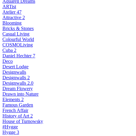
Aquarell Dreams
ARTist
Atelier 47
Attractive 2
Blooming
Bricks & Stones
Casual Living
Colourful World
COSMOLiving
Cuba 2
Daniel Hechter 7
Deco
Desert Lodge
Designwalls
Designwalls 2
Designwalls 2.0
Dream Flowery
Drawn into Nature
Elements 2
Famous Garden
French Affair
History of Art 2
House of Turnowsky
#Hygge
Hygge 3