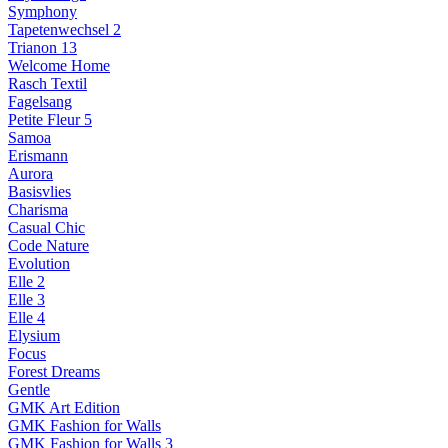
Symphony
Tapetenwechsel 2
Trianon 13
Welcome Home
Rasch Textil
Fagelsang
Petite Fleur 5
Samoa
Erismann
Aurora
Basisvlies
Charisma
Casual Chic
Code Nature
Evolution
Elle 2
Elle 3
Elle 4
Elysium
Focus
Forest Dreams
Gentle
GMK Art Edition
GMK Fashion for Walls
GMK Fashion for Walls 3