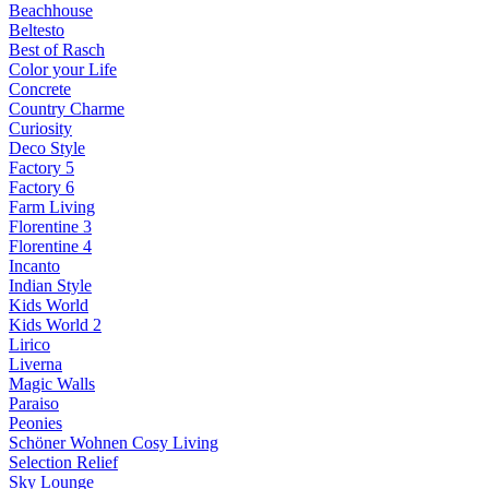
Beachhouse
Beltesto
Best of Rasch
Color your Life
Concrete
Country Charme
Curiosity
Deco Style
Factory 5
Factory 6
Farm Living
Florentine 3
Florentine 4
Incanto
Indian Style
Kids World
Kids World 2
Lirico
Liverna
Magic Walls
Paraiso
Peonies
Schöner Wohnen Cosy Living
Selection Relief
Sky Lounge