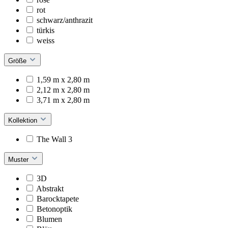
rot
schwarz/anthrazit
türkis
weiss
Größe
1,59 m x 2,80 m
2,12 m x 2,80 m
3,71 m x 2,80 m
Kollektion
The Wall 3
Muster
3D
Abstrakt
Barocktapete
Betonoptik
Blumen