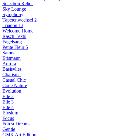
Selection Relief
Sky Lounge
Symphony
Tapetenwechsel 2
Trianon 13
Welcome Home
Rasch Textil
Fagelsang
Petite Fleur 5
Samoa
Erismann
Aurora
Basisvlies
Charisma
Casual Chic
Code Nature
Evolution
Elle 2
Elle 3
Elle 4
Elysium
Focus
Forest Dreams
Gentle
GMK Art Edition