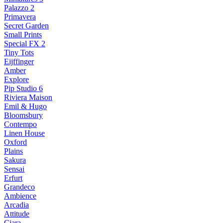
Palazzo 2
Primavera
Secret Garden
Small Prints
Special FX 2
Tiny Tots
Eijffinger
Amber
Explore
Pip Studio 6
Riviera Maison
Emil & Hugo
Bloomsbury
Contempo
Linen House
Oxford
Plains
Sakura
Sensai
Erfurt
Grandeco
Ambience
Arcadia
Attitude
Ciara