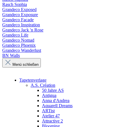
Rasch Sophia
Grandeco Exposed
Grandeco Exposure
Grandeco Facade
Grandeco Inspiration
Grandeco Jack 'n Rose
Grandeco Life
Grandeco Nomad
Grandeco Phoenix
Grandeco Wanderlust
BN Walls
Menü schließen
Tapetenverlage
A.S. Création
50 Jahre AS
Antigua
Anna d'Andrea
Aquarell Dreams
ARTist
Atelier 47
Attractive 2
Blooming