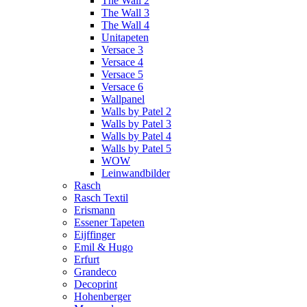
The Wall 2
The Wall 3
The Wall 4
Unitapeten
Versace 3
Versace 4
Versace 5
Versace 6
Wallpanel
Walls by Patel 2
Walls by Patel 3
Walls by Patel 4
Walls by Patel 5
WOW
Leinwandbilder
Rasch
Rasch Textil
Erismann
Essener Tapeten
Eijffinger
Emil & Hugo
Erfurt
Grandeco
Decoprint
Hohenberger