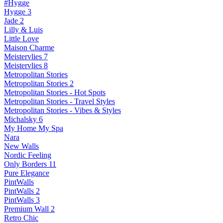
#Hygge
Hygge 3
Jade 2
Lilly & Luis
Little Love
Maison Charme
Meistervlies 7
Meistervlies 8
Metropolitan Stories
Metropolitan Stories 2
Metropolitan Stories - Hot Spots
Metropolitan Stories - Travel Styles
Metropolitan Stories - Vibes & Styles
Michalsky 6
My Home My Spa
Nara
New Walls
Nordic Feeling
Only Borders 11
Pure Elegance
PintWalls
PintWalls 2
PintWalls 3
Premium Wall 2
Retro Chic