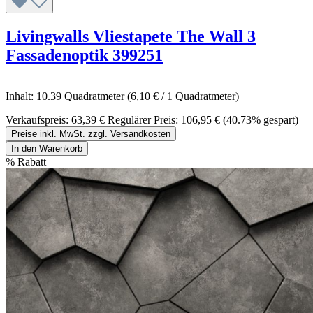
Livingwalls Vliestapete The Wall 3
Fassadenoptik 399251
Inhalt:
10.39 Quadratmeter
(6,10 € / 1 Quadratmeter)
Verkaufspreis:
63,39 €
Regulärer Preis:
106,95 €
(40.73% gespart)
Preise inkl. MwSt. zzgl. Versandkosten
In den Warenkorb
%
Rabatt