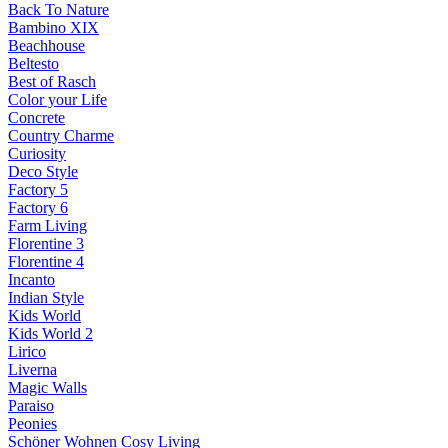
Back To Nature
Bambino XIX
Beachhouse
Beltesto
Best of Rasch
Color your Life
Concrete
Country Charme
Curiosity
Deco Style
Factory 5
Factory 6
Farm Living
Florentine 3
Florentine 4
Incanto
Indian Style
Kids World
Kids World 2
Lirico
Liverna
Magic Walls
Paraiso
Peonies
Schöner Wohnen Cosy Living