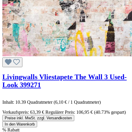
Livingwalls Vliestapete The Wall 3 Used-
Look 399271
Inhalt:
10.39 Quadratmeter
(6,10 € / 1 Quadratmeter)
Verkaufspreis:
63,39 €
Regulärer Preis:
106,95 €
(40.73% gespart)
Preise inkl. MwSt. zzgl. Versandkosten
In den Warenkorb
%
Rabatt