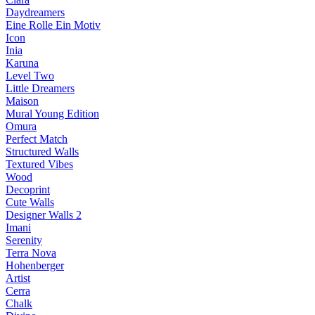
Daydreamers
Eine Rolle Ein Motiv
Icon
Inia
Karuna
Level Two
Little Dreamers
Maison
Mural Young Edition
Omura
Perfect Match
Structured Walls
Textured Vibes
Wood
Decoprint
Cute Walls
Designer Walls 2
Imani
Serenity
Terra Nova
Hohenberger
Artist
Cerra
Chalk