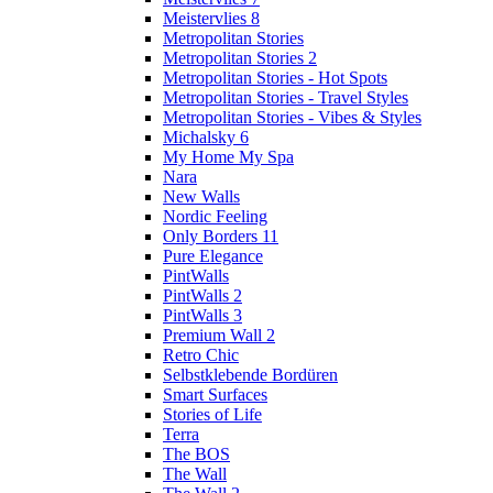
Meistervlies 8
Metropolitan Stories
Metropolitan Stories 2
Metropolitan Stories - Hot Spots
Metropolitan Stories - Travel Styles
Metropolitan Stories - Vibes & Styles
Michalsky 6
My Home My Spa
Nara
New Walls
Nordic Feeling
Only Borders 11
Pure Elegance
PintWalls
PintWalls 2
PintWalls 3
Premium Wall 2
Retro Chic
Selbstklebende Bordüren
Smart Surfaces
Stories of Life
Terra
The BOS
The Wall