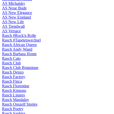
AS Michalsky
AS Neue Bude
AS New Elegance
AS New England
AS New Life
AS Trendwall
AS Versace
Rasch #Rock'n Rolle
Rasch #Tapetenwechsel
Rasch African Queen
Rasch Andy Wand
Rasch Barbara Home
Rasch Cato
Rasch Club
Rasch Club Botanique
Rasch Denzo
Rasch Factory
Rasch Finca
Rasch Florentine
Rasch Kimono
Rasch Linares
Rasch Mandalay
Rasch Onszelf Stories
Rasch Poetry
Rasch Saphira