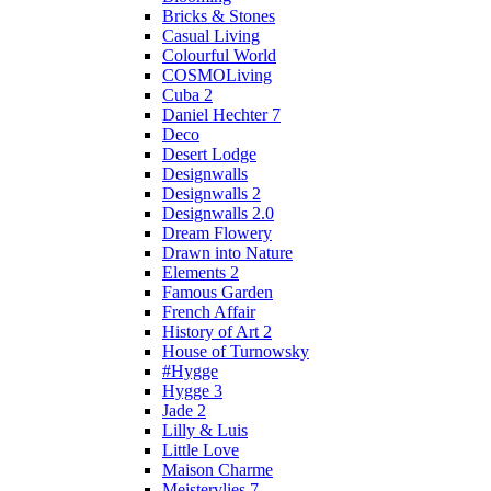
Bricks & Stones
Casual Living
Colourful World
COSMOLiving
Cuba 2
Daniel Hechter 7
Deco
Desert Lodge
Designwalls
Designwalls 2
Designwalls 2.0
Dream Flowery
Drawn into Nature
Elements 2
Famous Garden
French Affair
History of Art 2
House of Turnowsky
#Hygge
Hygge 3
Jade 2
Lilly & Luis
Little Love
Maison Charme
Meistervlies 7