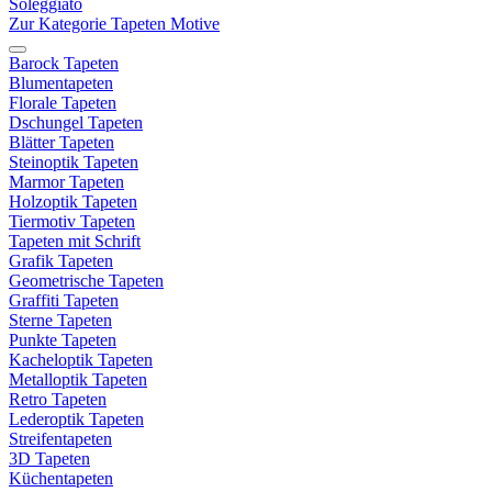
Soleggiato
Zur Kategorie Tapeten Motive
Barock Tapeten
Blumentapeten
Florale Tapeten
Dschungel Tapeten
Blätter Tapeten
Steinoptik Tapeten
Marmor Tapeten
Holzoptik Tapeten
Tiermotiv Tapeten
Tapeten mit Schrift
Grafik Tapeten
Geometrische Tapeten
Graffiti Tapeten
Sterne Tapeten
Punkte Tapeten
Kacheloptik Tapeten
Metalloptik Tapeten
Retro Tapeten
Lederoptik Tapeten
Streifentapeten
3D Tapeten
Küchentapeten