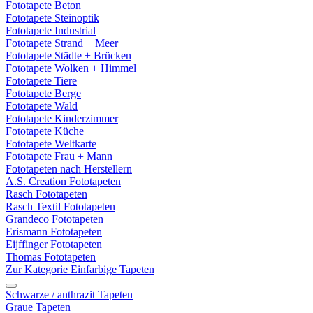
Fototapete Beton
Fototapete Steinoptik
Fototapete Industrial
Fototapete Strand + Meer
Fototapete Städte + Brücken
Fototapete Wolken + Himmel
Fototapete Tiere
Fototapete Berge
Fototapete Wald
Fototapete Kinderzimmer
Fototapete Küche
Fototapete Weltkarte
Fototapete Frau + Mann
Fototapeten nach Herstellern
A.S. Creation Fototapeten
Rasch Fototapeten
Rasch Textil Fototapeten
Grandeco Fototapeten
Erismann Fototapeten
Eijffinger Fototapeten
Thomas Fototapeten
Zur Kategorie Einfarbige Tapeten
Schwarze / anthrazit Tapeten
Graue Tapeten