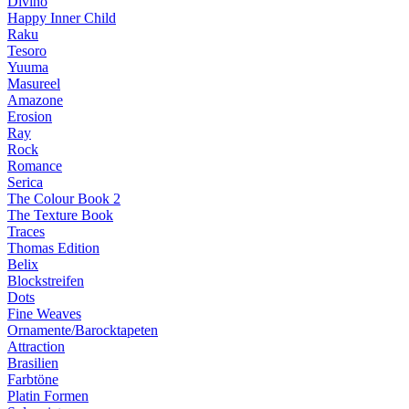
Divino
Happy Inner Child
Raku
Tesoro
Yuuma
Masureel
Amazone
Erosion
Ray
Rock
Romance
Serica
The Colour Book 2
The Texture Book
Traces
Thomas Edition
Belix
Blockstreifen
Dots
Fine Weaves
Ornamente/Barocktapeten
Attraction
Brasilien
Farbtöne
Platin Formen