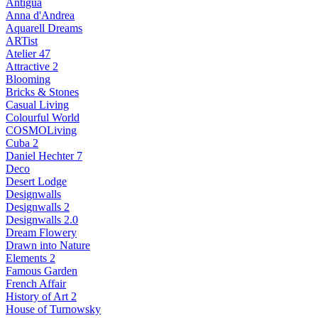
Antigua
Anna d'Andrea
Aquarell Dreams
ARTist
Atelier 47
Attractive 2
Blooming
Bricks & Stones
Casual Living
Colourful World
COSMOLiving
Cuba 2
Daniel Hechter 7
Deco
Desert Lodge
Designwalls
Designwalls 2
Designwalls 2.0
Dream Flowery
Drawn into Nature
Elements 2
Famous Garden
French Affair
History of Art 2
House of Turnowsky