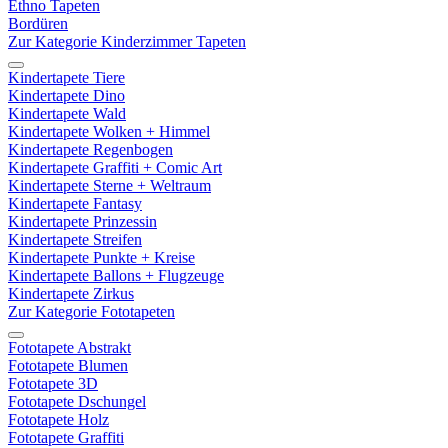
Ethno Tapeten
Bordüren
Zur Kategorie Kinderzimmer Tapeten
Kindertapete Tiere
Kindertapete Dino
Kindertapete Wald
Kindertapete Wolken + Himmel
Kindertapete Regenbogen
Kindertapete Graffiti + Comic Art
Kindertapete Sterne + Weltraum
Kindertapete Fantasy
Kindertapete Prinzessin
Kindertapete Streifen
Kindertapete Punkte + Kreise
Kindertapete Ballons + Flugzeuge
Kindertapete Zirkus
Zur Kategorie Fototapeten
Fototapete Abstrakt
Fototapete Blumen
Fototapete 3D
Fototapete Dschungel
Fototapete Holz
Fototapete Graffiti