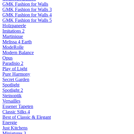
GMK Fashion for Walls
GMK Fashion for Walls 3
GMK Fashion for Walls 4
GMK Fashion for Walls 5
Holzpaneele
Imitations 2
Martinique
Melissa 4 Earth
ModeRolle
Modern Balance
Opus
Paradisio 2
Play of Light
Pure Harmony
Secret Garden
Spotlight
Spotlight 2
Steinoptik
Versailles
Essener Tapeten
Classic Silks 4
Best of Classic & Elegant
Energie
Just Kitchens
Miniatures 3