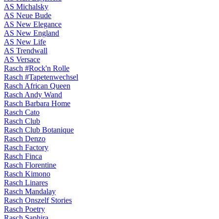
AS Michalsky
AS Neue Bude
AS New Elegance
AS New England
AS New Life
AS Trendwall
AS Versace
Rasch #Rock'n Rolle
Rasch #Tapetenwechsel
Rasch African Queen
Rasch Andy Wand
Rasch Barbara Home
Rasch Cato
Rasch Club
Rasch Club Botanique
Rasch Denzo
Rasch Factory
Rasch Finca
Rasch Florentine
Rasch Kimono
Rasch Linares
Rasch Mandalay
Rasch Onszelf Stories
Rasch Poetry
Rasch Saphira