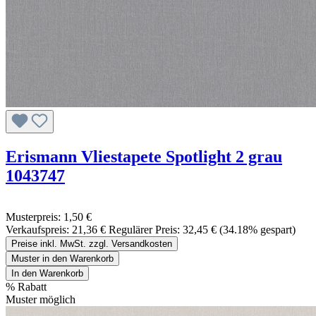
Erismann Vliestapete Spotlight 2 grau
1043747
Musterpreis:
1,50 €
Verkaufspreis:
21,36 €
Regulärer Preis:
32,45 €
(34.18% gespart)
Preise inkl. MwSt. zzgl. Versandkosten
Muster in den Warenkorb
In den Warenkorb
%
Rabatt
Muster möglich