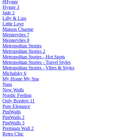
#Hygge
Hygge 3
Jade 2
Lilly & Luis
Little Love
Maison Charme
Meistervlies 7
Meistervlies 8
Metropolitan Stories
Metropolitan Stories 2
Metropolitan Stories - Hot Spots
Metropolitan Stories - Travel Styles
Metropolitan Stories - Vibes & Styles
Michalsky 6
My Home My Spa
Nara
New Walls
Nordic Feeling
Only Borders 11
Pure Elegance
PintWalls
PintWalls 2
PintWalls 3
Premium Wall 2
Retro Chic