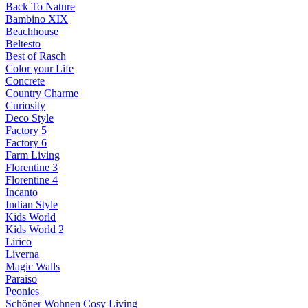
Back To Nature
Bambino XIX
Beachhouse
Beltesto
Best of Rasch
Color your Life
Concrete
Country Charme
Curiosity
Deco Style
Factory 5
Factory 6
Farm Living
Florentine 3
Florentine 4
Incanto
Indian Style
Kids World
Kids World 2
Lirico
Liverna
Magic Walls
Paraiso
Peonies
Schöner Wohnen Cosy Living