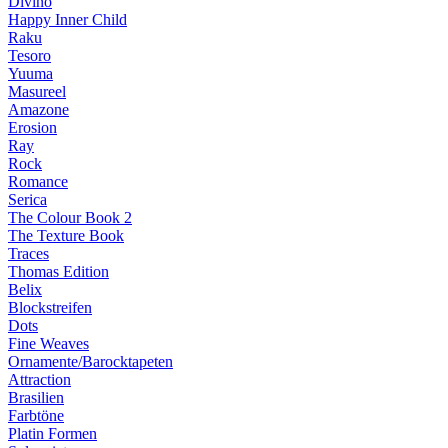
Divino
Happy Inner Child
Raku
Tesoro
Yuuma
Masureel
Amazone
Erosion
Ray
Rock
Romance
Serica
The Colour Book 2
The Texture Book
Traces
Thomas Edition
Belix
Blockstreifen
Dots
Fine Weaves
Ornamente/Barocktapeten
Attraction
Brasilien
Farbtöne
Platin Formen