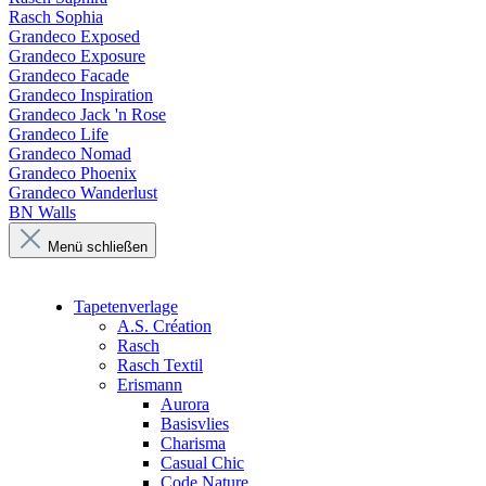
Rasch Sophia
Grandeco Exposed
Grandeco Exposure
Grandeco Facade
Grandeco Inspiration
Grandeco Jack 'n Rose
Grandeco Life
Grandeco Nomad
Grandeco Phoenix
Grandeco Wanderlust
BN Walls
Menü schließen
Tapetenverlage
A.S. Création
Rasch
Rasch Textil
Erismann
Aurora
Basisvlies
Charisma
Casual Chic
Code Nature