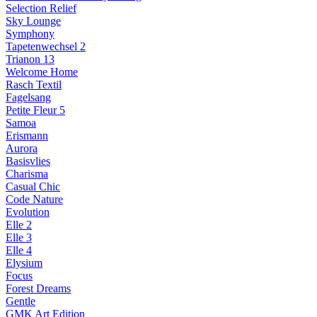
Selection Relief
Sky Lounge
Symphony
Tapetenwechsel 2
Trianon 13
Welcome Home
Rasch Textil
Fagelsang
Petite Fleur 5
Samoa
Erismann
Aurora
Basisvlies
Charisma
Casual Chic
Code Nature
Evolution
Elle 2
Elle 3
Elle 4
Elysium
Focus
Forest Dreams
Gentle
GMK Art Edition