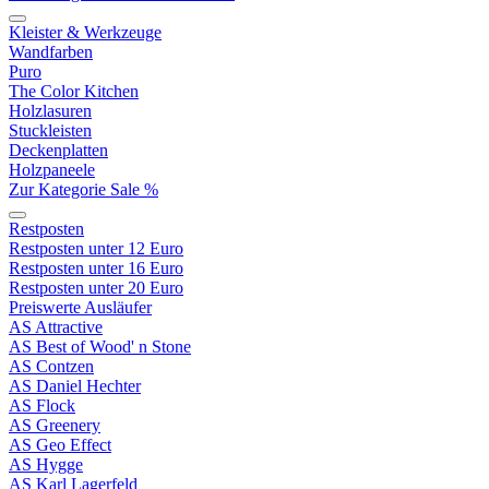
Kleister & Werkzeuge
Wandfarben
Puro
The Color Kitchen
Holzlasuren
Stuckleisten
Deckenplatten
Holzpaneele
Zur Kategorie Sale %
Restposten
Restposten unter 12 Euro
Restposten unter 16 Euro
Restposten unter 20 Euro
Preiswerte Ausläufer
AS Attractive
AS Best of Wood' n Stone
AS Contzen
AS Daniel Hechter
AS Flock
AS Greenery
AS Geo Effect
AS Hygge
AS Karl Lagerfeld