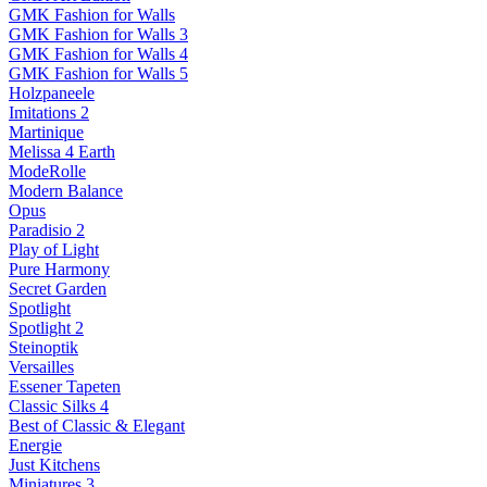
GMK Fashion for Walls
GMK Fashion for Walls 3
GMK Fashion for Walls 4
GMK Fashion for Walls 5
Holzpaneele
Imitations 2
Martinique
Melissa 4 Earth
ModeRolle
Modern Balance
Opus
Paradisio 2
Play of Light
Pure Harmony
Secret Garden
Spotlight
Spotlight 2
Steinoptik
Versailles
Essener Tapeten
Classic Silks 4
Best of Classic & Elegant
Energie
Just Kitchens
Miniatures 3