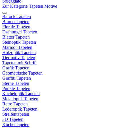
Soleggiato
Zur Kategorie Tapeten Motive
Barock Tapeten
Blumentapeten
Florale Tapeten
Dschungel Tapeten
Blätter Tapeten
Steinoptik Tapeten
Marmor Tapeten
Holzoptik Tapeten
Tiermotiv Tapeten
Tapeten mit Schrift
Grafik Tapeten
Geometrische Tapeten
Graffiti Tapeten
Sterne Tapeten
Punkte Tapeten
Kacheloptik Tapeten
Metalloptik Tapeten
Retro Tapeten
Lederoptik Tapeten
Streifentapeten
3D Tapeten
Küchentapeten