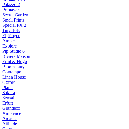
Palazzo 2
Primavera
Secret Garden
Small Prints
Special FX 2
Tiny Tots
Eijffinger
Amber
Explore
Pip Studio 6
Riviera Maison
Emil & Hugo
Bloomsbury
Contempo
Linen House
Oxford
Plains
Sakura
Sensai
Erfurt
Grandeco
Ambience
Arcadia
Attitude
Ciara