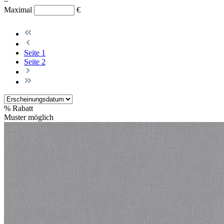
–
Maximal
€
Seite
1
Seite
2
%
Rabatt
Muster möglich