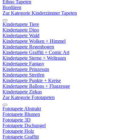
Ethno Tapeten
Bordüren
Zur Kategorie Kinderzimmer Tapeten
Kindertapete Tiere
Kindertapete Dino
Kindertapete Wald
Kindertapete Wolken + Himmel
Kindertapete Regenbogen
Kindertapete Graffiti + Comic Art
Kindertapete Sterne + Weltraum
Kindertapete Fantasy
Kindertapete Prinzessin
Kindertapete Streifen
Kindertapete Punkte + Kreise
Kindertapete Ballons + Flugzeuge
Kindertapete Zirkus
Zur Kategorie Fototapeten
Fototapete Abstrakt
Fototapete Blumen
Fototapete 3D
Fototapete Dschungel
Fototapete Holz
Fototapete Graffiti