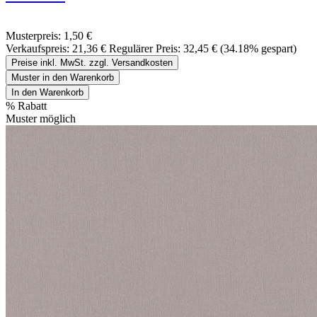
Musterpreis:
1,50 €
Verkaufspreis:
21,36 €
Regulärer Preis:
32,45 €
(34.18% gespart)
Preise inkl. MwSt. zzgl. Versandkosten
Muster in den Warenkorb
In den Warenkorb
%
Rabatt
Muster möglich