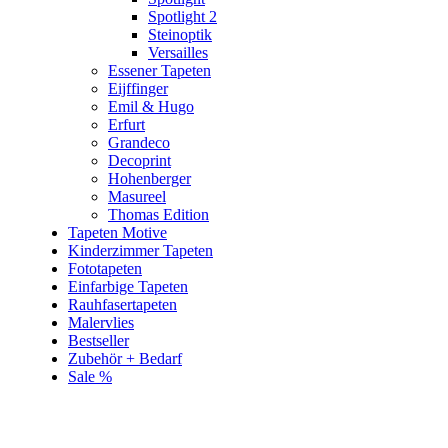
Spotlight 2
Steinoptik
Versailles
Essener Tapeten
Eijffinger
Emil & Hugo
Erfurt
Grandeco
Decoprint
Hohenberger
Masureel
Thomas Edition
Tapeten Motive
Kinderzimmer Tapeten
Fototapeten
Einfarbige Tapeten
Rauhfasertapeten
Malervlies
Bestseller
Zubehör + Bedarf
Sale %