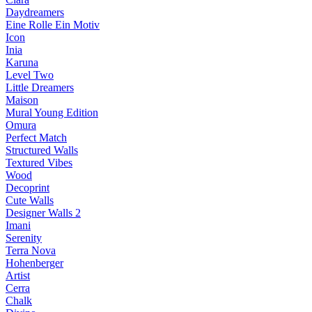
Daydreamers
Eine Rolle Ein Motiv
Icon
Inia
Karuna
Level Two
Little Dreamers
Maison
Mural Young Edition
Omura
Perfect Match
Structured Walls
Textured Vibes
Wood
Decoprint
Cute Walls
Designer Walls 2
Imani
Serenity
Terra Nova
Hohenberger
Artist
Cerra
Chalk