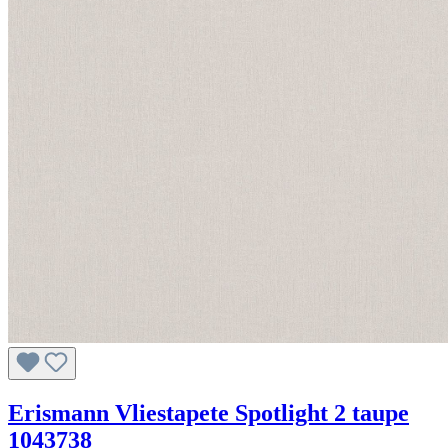
Erismann Vliestapete Spotlight 2 taupe
1043738