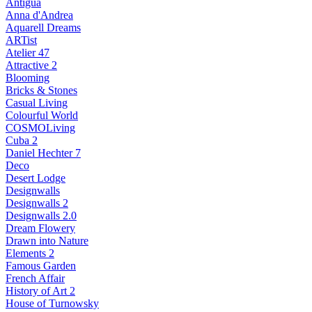
Antigua
Anna d'Andrea
Aquarell Dreams
ARTist
Atelier 47
Attractive 2
Blooming
Bricks & Stones
Casual Living
Colourful World
COSMOLiving
Cuba 2
Daniel Hechter 7
Deco
Desert Lodge
Designwalls
Designwalls 2
Designwalls 2.0
Dream Flowery
Drawn into Nature
Elements 2
Famous Garden
French Affair
History of Art 2
House of Turnowsky