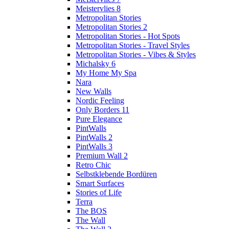
Meistervlies 8
Metropolitan Stories
Metropolitan Stories 2
Metropolitan Stories - Hot Spots
Metropolitan Stories - Travel Styles
Metropolitan Stories - Vibes & Styles
Michalsky 6
My Home My Spa
Nara
New Walls
Nordic Feeling
Only Borders 11
Pure Elegance
PintWalls
PintWalls 2
PintWalls 3
Premium Wall 2
Retro Chic
Selbstklebende Bordüren
Smart Surfaces
Stories of Life
Terra
The BOS
The Wall