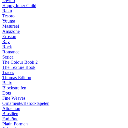
Divino
Happy Inner Child
Raku
Tesoro
Yuuma
Masureel
Amazone
Erosion
Ray
Rock
Romance
Serica
The Colour Book 2
The Texture Book
Traces
Thomas Edition
Belix
Blockstreifen
Dots
Fine Weaves
Ornamente/Barocktapeten
Attraction
Brasilien
Farbtöne
Platin Formen