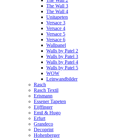
The Wall 2
The Wall 3
The Wall 4
Unitapeten
Versace 3
Versace 4
Versace 5
Versace 6
Wallpanel
Walls by Patel 2
Walls by Patel 3
Walls by Patel 4
Walls by Patel 5
WOW
Leinwandbilder
Rasch
Rasch Textil
Erismann
Essener Tapeten
Eijffinger
Emil & Hugo
Erfurt
Grandeco
Decoprint
Hohenberger