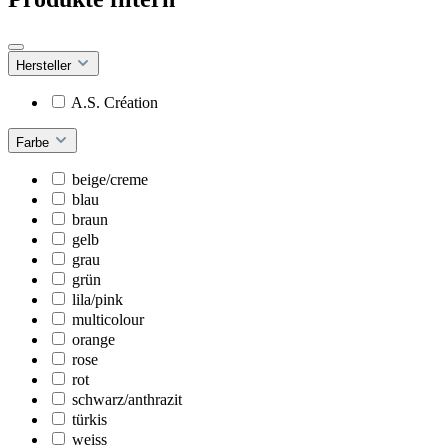
Hersteller
A.S. Création
Farbe
beige/creme
blau
braun
gelb
grau
grün
lila/pink
multicolour
orange
rose
rot
schwarz/anthrazit
türkis
weiss