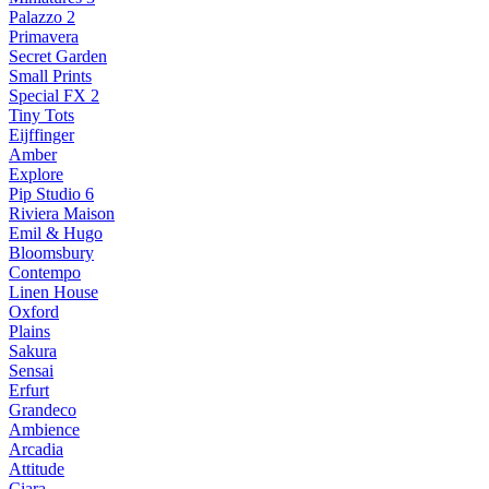
Palazzo 2
Primavera
Secret Garden
Small Prints
Special FX 2
Tiny Tots
Eijffinger
Amber
Explore
Pip Studio 6
Riviera Maison
Emil & Hugo
Bloomsbury
Contempo
Linen House
Oxford
Plains
Sakura
Sensai
Erfurt
Grandeco
Ambience
Arcadia
Attitude
Ciara