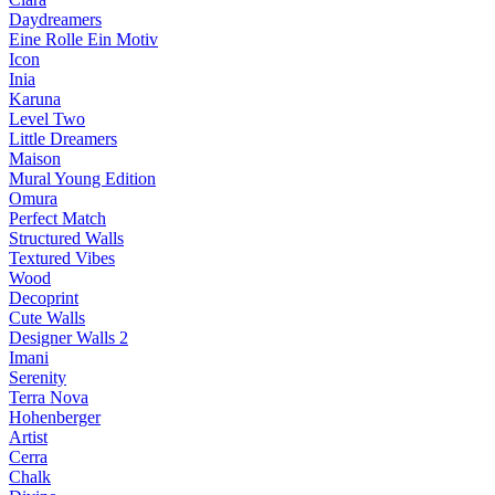
Daydreamers
Eine Rolle Ein Motiv
Icon
Inia
Karuna
Level Two
Little Dreamers
Maison
Mural Young Edition
Omura
Perfect Match
Structured Walls
Textured Vibes
Wood
Decoprint
Cute Walls
Designer Walls 2
Imani
Serenity
Terra Nova
Hohenberger
Artist
Cerra
Chalk