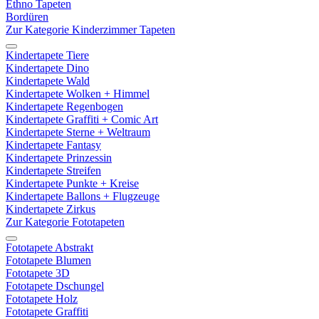
Ethno Tapeten
Bordüren
Zur Kategorie Kinderzimmer Tapeten
Kindertapete Tiere
Kindertapete Dino
Kindertapete Wald
Kindertapete Wolken + Himmel
Kindertapete Regenbogen
Kindertapete Graffiti + Comic Art
Kindertapete Sterne + Weltraum
Kindertapete Fantasy
Kindertapete Prinzessin
Kindertapete Streifen
Kindertapete Punkte + Kreise
Kindertapete Ballons + Flugzeuge
Kindertapete Zirkus
Zur Kategorie Fototapeten
Fototapete Abstrakt
Fototapete Blumen
Fototapete 3D
Fototapete Dschungel
Fototapete Holz
Fototapete Graffiti