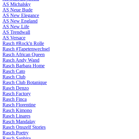
AS Michalsky
AS Neue Bude
AS New Elegance
AS New England
AS New Life
AS Trendwall
AS Versace
Rasch #Rock'n Rolle
Rasch #Tapetenwechsel
Rasch African Queen
Rasch Andy Wand
Rasch Barbara Home
Rasch Cato
Rasch Club
Rasch Club Botanique
Rasch Denzo
Rasch Factory
Rasch Finca
Rasch Florentine
Rasch Kimono
Rasch Linares
Rasch Mandalay
Rasch Onszelf Stories
Rasch Poetry
Rasch Saphira