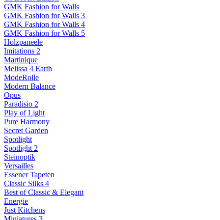
GMK Fashion for Walls
GMK Fashion for Walls 3
GMK Fashion for Walls 4
GMK Fashion for Walls 5
Holzpaneele
Imitations 2
Martinique
Melissa 4 Earth
ModeRolle
Modern Balance
Opus
Paradisio 2
Play of Light
Pure Harmony
Secret Garden
Spotlight
Spotlight 2
Steinoptik
Versailles
Essener Tapeten
Classic Silks 4
Best of Classic & Elegant
Energie
Just Kitchens
Miniatures 3