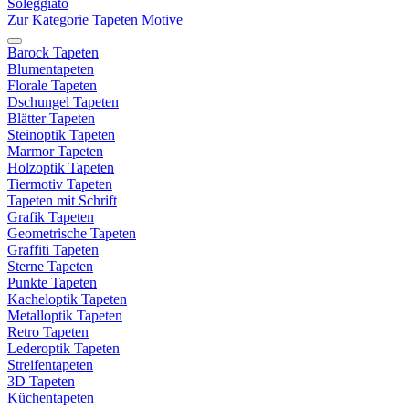
Soleggiato
Zur Kategorie Tapeten Motive
Barock Tapeten
Blumentapeten
Florale Tapeten
Dschungel Tapeten
Blätter Tapeten
Steinoptik Tapeten
Marmor Tapeten
Holzoptik Tapeten
Tiermotiv Tapeten
Tapeten mit Schrift
Grafik Tapeten
Geometrische Tapeten
Graffiti Tapeten
Sterne Tapeten
Punkte Tapeten
Kacheloptik Tapeten
Metalloptik Tapeten
Retro Tapeten
Lederoptik Tapeten
Streifentapeten
3D Tapeten
Küchentapeten