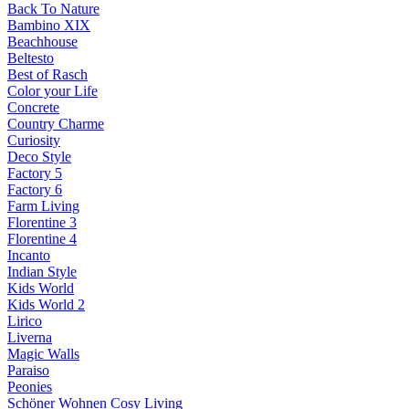
Back To Nature
Bambino XIX
Beachhouse
Beltesto
Best of Rasch
Color your Life
Concrete
Country Charme
Curiosity
Deco Style
Factory 5
Factory 6
Farm Living
Florentine 3
Florentine 4
Incanto
Indian Style
Kids World
Kids World 2
Lirico
Liverna
Magic Walls
Paraiso
Peonies
Schöner Wohnen Cosy Living