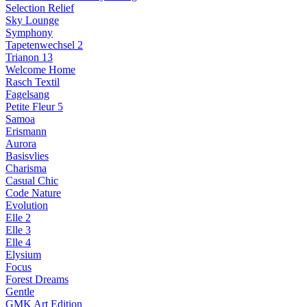
Selection Relief
Sky Lounge
Symphony
Tapetenwechsel 2
Trianon 13
Welcome Home
Rasch Textil
Fagelsang
Petite Fleur 5
Samoa
Erismann
Aurora
Basisvlies
Charisma
Casual Chic
Code Nature
Evolution
Elle 2
Elle 3
Elle 4
Elysium
Focus
Forest Dreams
Gentle
GMK Art Edition