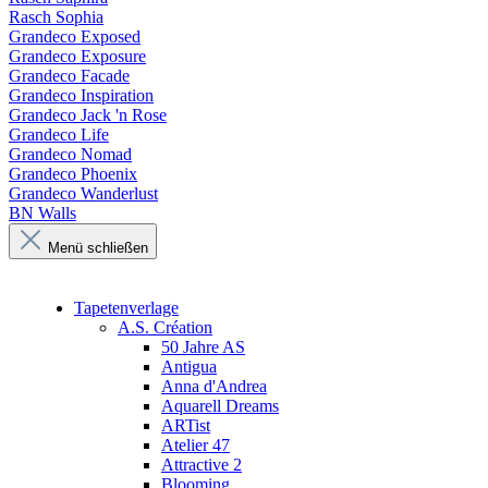
Rasch Sophia
Grandeco Exposed
Grandeco Exposure
Grandeco Facade
Grandeco Inspiration
Grandeco Jack 'n Rose
Grandeco Life
Grandeco Nomad
Grandeco Phoenix
Grandeco Wanderlust
BN Walls
Menü schließen
Tapetenverlage
A.S. Création
50 Jahre AS
Antigua
Anna d'Andrea
Aquarell Dreams
ARTist
Atelier 47
Attractive 2
Blooming