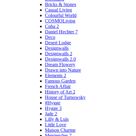
Bricks & Stones
Casual Living
Colourful World
COSMOLiving
Cuba 2
Daniel Hechter 7
Deco
Desert Lodge
Designwalls
Designwalls 2
Designwalls 2.0
Dream Flowery
Drawn into Nature
Elements 2
Famous Garden
French Affair
History of Art 2
House of Turnowsky
#Hygge
Hygge 3
Jade 2
Lilly & Luis
Little Love
Maison Charme
Meistervlies 7