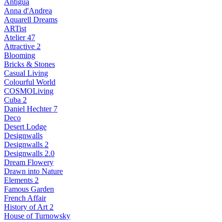
Antigua
Anna d'Andrea
Aquarell Dreams
ARTist
Atelier 47
Attractive 2
Blooming
Bricks & Stones
Casual Living
Colourful World
COSMOLiving
Cuba 2
Daniel Hechter 7
Deco
Desert Lodge
Designwalls
Designwalls 2
Designwalls 2.0
Dream Flowery
Drawn into Nature
Elements 2
Famous Garden
French Affair
History of Art 2
House of Turnowsky