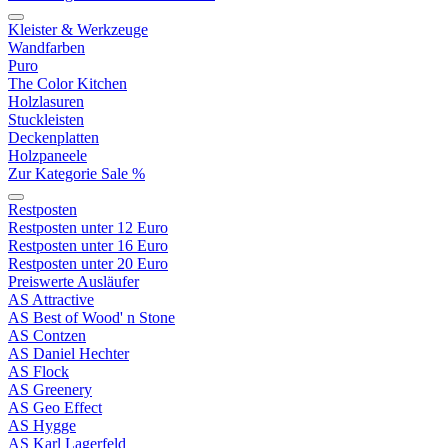
Kleister & Werkzeuge
Wandfarben
Puro
The Color Kitchen
Holzlasuren
Stuckleisten
Deckenplatten
Holzpaneele
Zur Kategorie Sale %
Restposten
Restposten unter 12 Euro
Restposten unter 16 Euro
Restposten unter 20 Euro
Preiswerte Ausläufer
AS Attractive
AS Best of Wood' n Stone
AS Contzen
AS Daniel Hechter
AS Flock
AS Greenery
AS Geo Effect
AS Hygge
AS Karl Lagerfeld