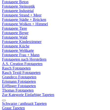
Fototapete Beton
Fototapete Steinoptik
Fototapete Industrial
Fototapete Strand + Meer
Fototapete Städte + Brücken
Fototapete Wolken + Himmel
Fototapete Tiere
Fototapete Berge
Fototapete Wald
Fototapete Kinderzimmer
Fototapete Küche
Fototapete Weltkarte
Fototapete Frau + Mann
Fototapeten nach Herstellern
A.S. Creation Fototapeten
Rasch Fototapeten
Rasch Textil Fototapeten
Grandeco Fototapeten
Erismann Fototapeten
Eijffinger Fototapeten
Thomas Fototapeten
Zur Kategorie Einfarbige Tapeten
Schwarze / anthrazit Tapeten
Graue Tapeten