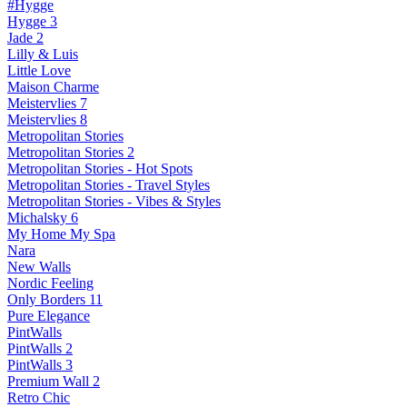
#Hygge
Hygge 3
Jade 2
Lilly & Luis
Little Love
Maison Charme
Meistervlies 7
Meistervlies 8
Metropolitan Stories
Metropolitan Stories 2
Metropolitan Stories - Hot Spots
Metropolitan Stories - Travel Styles
Metropolitan Stories - Vibes & Styles
Michalsky 6
My Home My Spa
Nara
New Walls
Nordic Feeling
Only Borders 11
Pure Elegance
PintWalls
PintWalls 2
PintWalls 3
Premium Wall 2
Retro Chic