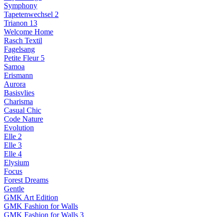
Symphony
Tapetenwechsel 2
Trianon 13
Welcome Home
Rasch Textil
Fagelsang
Petite Fleur 5
Samoa
Erismann
Aurora
Basisvlies
Charisma
Casual Chic
Code Nature
Evolution
Elle 2
Elle 3
Elle 4
Elysium
Focus
Forest Dreams
Gentle
GMK Art Edition
GMK Fashion for Walls
GMK Fashion for Walls 3