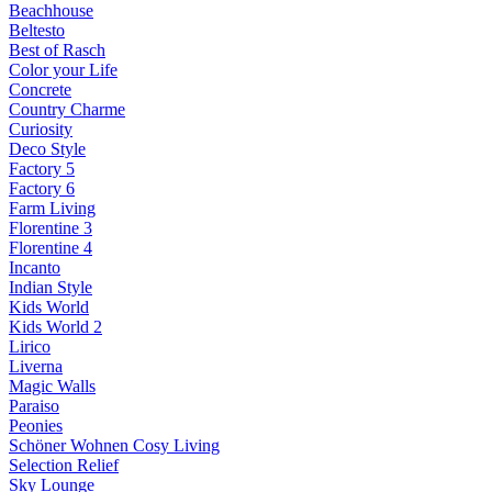
Beachhouse
Beltesto
Best of Rasch
Color your Life
Concrete
Country Charme
Curiosity
Deco Style
Factory 5
Factory 6
Farm Living
Florentine 3
Florentine 4
Incanto
Indian Style
Kids World
Kids World 2
Lirico
Liverna
Magic Walls
Paraiso
Peonies
Schöner Wohnen Cosy Living
Selection Relief
Sky Lounge