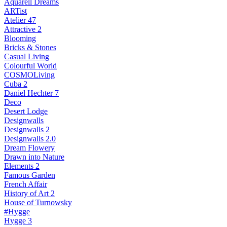
Aquarell Dreams
ARTist
Atelier 47
Attractive 2
Blooming
Bricks & Stones
Casual Living
Colourful World
COSMOLiving
Cuba 2
Daniel Hechter 7
Deco
Desert Lodge
Designwalls
Designwalls 2
Designwalls 2.0
Dream Flowery
Drawn into Nature
Elements 2
Famous Garden
French Affair
History of Art 2
House of Turnowsky
#Hygge
Hygge 3