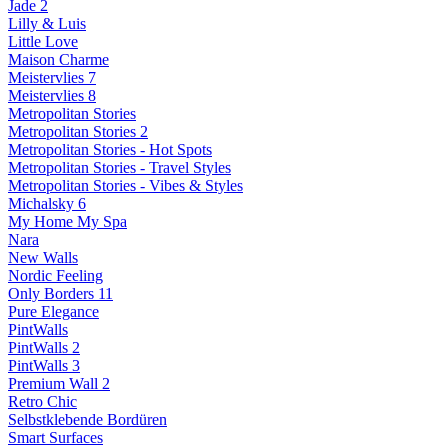
Jade 2
Lilly & Luis
Little Love
Maison Charme
Meistervlies 7
Meistervlies 8
Metropolitan Stories
Metropolitan Stories 2
Metropolitan Stories - Hot Spots
Metropolitan Stories - Travel Styles
Metropolitan Stories - Vibes & Styles
Michalsky 6
My Home My Spa
Nara
New Walls
Nordic Feeling
Only Borders 11
Pure Elegance
PintWalls
PintWalls 2
PintWalls 3
Premium Wall 2
Retro Chic
Selbstklebende Bordüren
Smart Surfaces