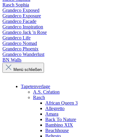
Rasch Sophia
Grandeco Exposed
Grandeco Exposure
Grandeco Facade
Grandeco Inspiration
Grandeco Jack 'n Rose
Grandeco Life
Grandeco Nomad
Grandeco Phoenix
Grandeco Wanderlust
BN Walls
Menü schließen
Tapetenverlage
A.S. Création
Rasch
African Queen 3
Allegretto
Amara
Back To Nature
Bambino XIX
Beachhouse
Beltesto