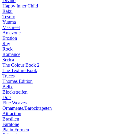
Divino
Happy Inner Child
Raku
Tesoro
Yuuma
Masureel
Amazone
Erosion
Ray
Rock
Romance
Serica
The Colour Book 2
The Texture Book
Traces
Thomas Edition
Belix
Blockstreifen
Dots
Fine Weaves
Ornamente/Barocktapeten
Attraction
Brasilien
Farbtöne
Platin Formen