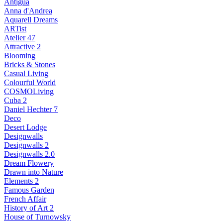
Antigua
Anna d'Andrea
Aquarell Dreams
ARTist
Atelier 47
Attractive 2
Blooming
Bricks & Stones
Casual Living
Colourful World
COSMOLiving
Cuba 2
Daniel Hechter 7
Deco
Desert Lodge
Designwalls
Designwalls 2
Designwalls 2.0
Dream Flowery
Drawn into Nature
Elements 2
Famous Garden
French Affair
History of Art 2
House of Turnowsky