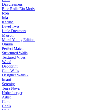
Daydreamers
Eine Rolle Ein Motiv
Icon
Inia
Karuna
Level Two
Little Dreamers
Maison
Mural Young Edition
Omura
Perfect Match
Structured Walls
Textured Vibes
Wood
Decoprint
Cute Walls
Designer Walls 2
Imani
Serenity
Terra Nova
Hohenberger
Artist
Cerra
Chalk