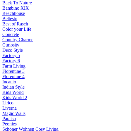
Back To Nature
Bambino XIX
Beachhouse
Beltesto
Best of Rasch
Color your Life
Concrete
Country Charme
Curiosity
Deco Style
Factory 5
Factory 6
Farm Living
Florentine 3
Florentine 4
Incanto
Indian Style
Kids World
Kids World 2
Lirico
Liverna
Magic Walls
Paraiso
Peonies
Schöner Wohnen Cosy Living