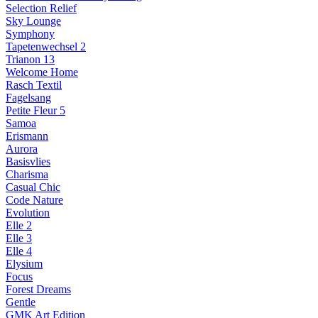
Selection Relief
Sky Lounge
Symphony
Tapetenwechsel 2
Trianon 13
Welcome Home
Rasch Textil
Fagelsang
Petite Fleur 5
Samoa
Erismann
Aurora
Basisvlies
Charisma
Casual Chic
Code Nature
Evolution
Elle 2
Elle 3
Elle 4
Elysium
Focus
Forest Dreams
Gentle
GMK Art Edition