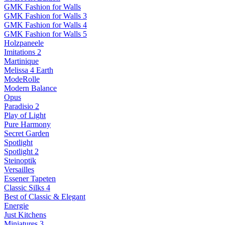
GMK Fashion for Walls
GMK Fashion for Walls 3
GMK Fashion for Walls 4
GMK Fashion for Walls 5
Holzpaneele
Imitations 2
Martinique
Melissa 4 Earth
ModeRolle
Modern Balance
Opus
Paradisio 2
Play of Light
Pure Harmony
Secret Garden
Spotlight
Spotlight 2
Steinoptik
Versailles
Essener Tapeten
Classic Silks 4
Best of Classic & Elegant
Energie
Just Kitchens
Miniatures 3