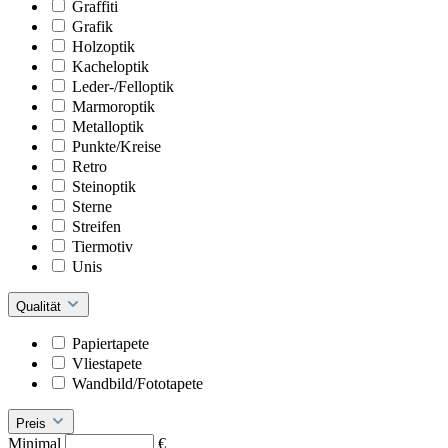
Graffiti
Grafik
Holzoptik
Kacheloptik
Leder-/Felloptik
Marmoroptik
Metalloptik
Punkte/Kreise
Retro
Steinoptik
Sterne
Streifen
Tiermotiv
Unis
Qualität
Papiertapete
Vliestapete
Wandbild/Fototapete
Preis
Minimal
€