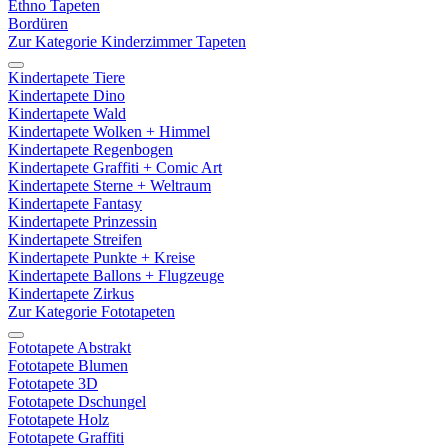
Ethno Tapeten
Bordüren
Zur Kategorie Kinderzimmer Tapeten
Kindertapete Tiere
Kindertapete Dino
Kindertapete Wald
Kindertapete Wolken + Himmel
Kindertapete Regenbogen
Kindertapete Graffiti + Comic Art
Kindertapete Sterne + Weltraum
Kindertapete Fantasy
Kindertapete Prinzessin
Kindertapete Streifen
Kindertapete Punkte + Kreise
Kindertapete Ballons + Flugzeuge
Kindertapete Zirkus
Zur Kategorie Fototapeten
Fototapete Abstrakt
Fototapete Blumen
Fototapete 3D
Fototapete Dschungel
Fototapete Holz
Fototapete Graffiti