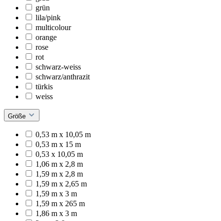
grün
lila/pink
multicolour
orange
rose
rot
schwarz-weiss
schwarz/anthrazit
türkis
weiss
Größe
0,53 m x 10,05 m
0,53 m x 15 m
0,53 x 10,05 m
1,06 m x 2,8 m
1,59 m x 2,8 m
1,59 m x 2,65 m
1,59 m x 3 m
1,59 m x 265 m
1,86 m x 3 m