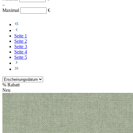
–
Maximal
€
Seite
1
Seite
2
Seite
3
Seite
4
Seite
5
%
Rabatt
Neu