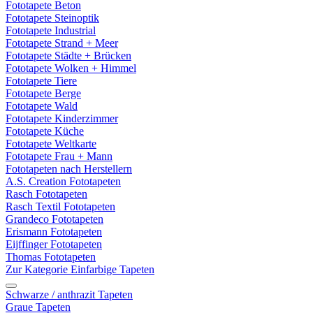
Fototapete Beton
Fototapete Steinoptik
Fototapete Industrial
Fototapete Strand + Meer
Fototapete Städte + Brücken
Fototapete Wolken + Himmel
Fototapete Tiere
Fototapete Berge
Fototapete Wald
Fototapete Kinderzimmer
Fototapete Küche
Fototapete Weltkarte
Fototapete Frau + Mann
Fototapeten nach Herstellern
A.S. Creation Fototapeten
Rasch Fototapeten
Rasch Textil Fototapeten
Grandeco Fototapeten
Erismann Fototapeten
Eijffinger Fototapeten
Thomas Fototapeten
Zur Kategorie Einfarbige Tapeten
Schwarze / anthrazit Tapeten
Graue Tapeten