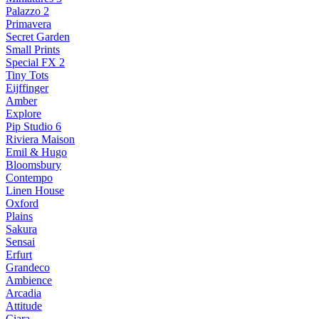
Palazzo 2
Primavera
Secret Garden
Small Prints
Special FX 2
Tiny Tots
Eijffinger
Amber
Explore
Pip Studio 6
Riviera Maison
Emil & Hugo
Bloomsbury
Contempo
Linen House
Oxford
Plains
Sakura
Sensai
Erfurt
Grandeco
Ambience
Arcadia
Attitude
Ciara