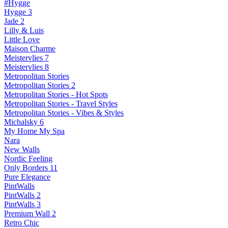
#Hygge
Hygge 3
Jade 2
Lilly & Luis
Little Love
Maison Charme
Meistervlies 7
Meistervlies 8
Metropolitan Stories
Metropolitan Stories 2
Metropolitan Stories - Hot Spots
Metropolitan Stories - Travel Styles
Metropolitan Stories - Vibes & Styles
Michalsky 6
My Home My Spa
Nara
New Walls
Nordic Feeling
Only Borders 11
Pure Elegance
PintWalls
PintWalls 2
PintWalls 3
Premium Wall 2
Retro Chic