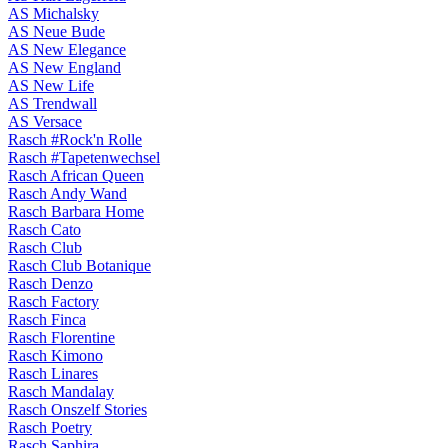
AS Michalsky
AS Neue Bude
AS New Elegance
AS New England
AS New Life
AS Trendwall
AS Versace
Rasch #Rock'n Rolle
Rasch #Tapetenwechsel
Rasch African Queen
Rasch Andy Wand
Rasch Barbara Home
Rasch Cato
Rasch Club
Rasch Club Botanique
Rasch Denzo
Rasch Factory
Rasch Finca
Rasch Florentine
Rasch Kimono
Rasch Linares
Rasch Mandalay
Rasch Onszelf Stories
Rasch Poetry
Rasch Saphira