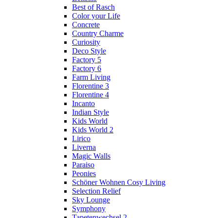
Best of Rasch
Color your Life
Concrete
Country Charme
Curiosity
Deco Style
Factory 5
Factory 6
Farm Living
Florentine 3
Florentine 4
Incanto
Indian Style
Kids World
Kids World 2
Lirico
Liverna
Magic Walls
Paraiso
Peonies
Schöner Wohnen Cosy Living
Selection Relief
Sky Lounge
Symphony
Tapetenwechsel 2