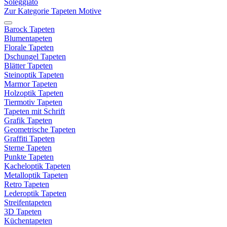
Soleggiato
Zur Kategorie Tapeten Motive
Barock Tapeten
Blumentapeten
Florale Tapeten
Dschungel Tapeten
Blätter Tapeten
Steinoptik Tapeten
Marmor Tapeten
Holzoptik Tapeten
Tiermotiv Tapeten
Tapeten mit Schrift
Grafik Tapeten
Geometrische Tapeten
Graffiti Tapeten
Sterne Tapeten
Punkte Tapeten
Kacheloptik Tapeten
Metalloptik Tapeten
Retro Tapeten
Lederoptik Tapeten
Streifentapeten
3D Tapeten
Küchentapeten