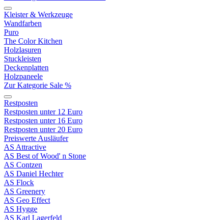
Kleister & Werkzeuge
Wandfarben
Puro
The Color Kitchen
Holzlasuren
Stuckleisten
Deckenplatten
Holzpaneele
Zur Kategorie Sale %
Restposten
Restposten unter 12 Euro
Restposten unter 16 Euro
Restposten unter 20 Euro
Preiswerte Ausläufer
AS Attractive
AS Best of Wood' n Stone
AS Contzen
AS Daniel Hechter
AS Flock
AS Greenery
AS Geo Effect
AS Hygge
AS Karl Lagerfeld