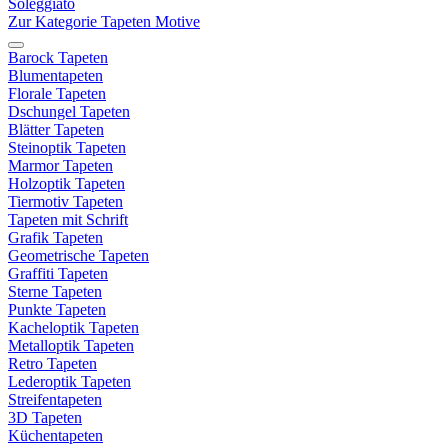
Soleggiato
Zur Kategorie Tapeten Motive
Barock Tapeten
Blumentapeten
Florale Tapeten
Dschungel Tapeten
Blätter Tapeten
Steinoptik Tapeten
Marmor Tapeten
Holzoptik Tapeten
Tiermotiv Tapeten
Tapeten mit Schrift
Grafik Tapeten
Geometrische Tapeten
Graffiti Tapeten
Sterne Tapeten
Punkte Tapeten
Kacheloptik Tapeten
Metalloptik Tapeten
Retro Tapeten
Lederoptik Tapeten
Streifentapeten
3D Tapeten
Küchentapeten