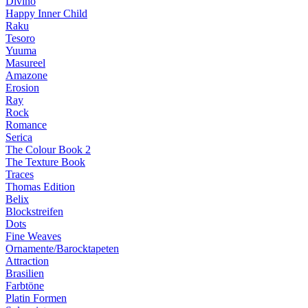
Divino
Happy Inner Child
Raku
Tesoro
Yuuma
Masureel
Amazone
Erosion
Ray
Rock
Romance
Serica
The Colour Book 2
The Texture Book
Traces
Thomas Edition
Belix
Blockstreifen
Dots
Fine Weaves
Ornamente/Barocktapeten
Attraction
Brasilien
Farbtöne
Platin Formen