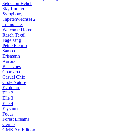
Selection Relief
Sky Lounge
Symphony
Tapetenwechsel 2
Trianon 13
Welcome Home
Rasch Textil
Fagelsang
Petite Fleur 5
Samoa
Erismann
Aurora
Basisvlies
Charisma
Casual Chic
Code Nature
Evolution
Elle 2
Elle 3
Elle 4
Elysium
Focus
Forest Dreams
Gentle
GMK Art Edition