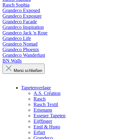
Rasch Sophia
Grandeco Exposed
Grandeco Exposure
Grandeco Facade
Grandeco Inspiration
Grandeco Jack 'n Rose
Grandeco Life
Grandeco Nomad
Grandeco Phoenix
Grandeco Wanderlust
BN Walls
Menü schließen
Tapetenverlage
A.S. Création
Rasch
Rasch Textil
Erismann
Essener Tapeten
Eijffinger
Emil & Hugo
Erfurt
Grandeco