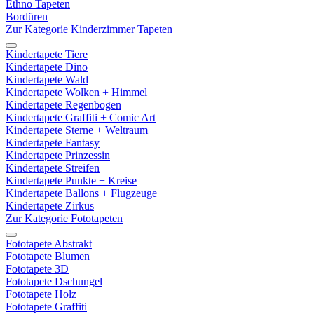
Ethno Tapeten
Bordüren
Zur Kategorie Kinderzimmer Tapeten
Kindertapete Tiere
Kindertapete Dino
Kindertapete Wald
Kindertapete Wolken + Himmel
Kindertapete Regenbogen
Kindertapete Graffiti + Comic Art
Kindertapete Sterne + Weltraum
Kindertapete Fantasy
Kindertapete Prinzessin
Kindertapete Streifen
Kindertapete Punkte + Kreise
Kindertapete Ballons + Flugzeuge
Kindertapete Zirkus
Zur Kategorie Fototapeten
Fototapete Abstrakt
Fototapete Blumen
Fototapete 3D
Fototapete Dschungel
Fototapete Holz
Fototapete Graffiti