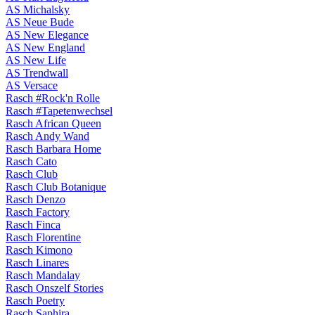
AS Michalsky
AS Neue Bude
AS New Elegance
AS New England
AS New Life
AS Trendwall
AS Versace
Rasch #Rock'n Rolle
Rasch #Tapetenwechsel
Rasch African Queen
Rasch Andy Wand
Rasch Barbara Home
Rasch Cato
Rasch Club
Rasch Club Botanique
Rasch Denzo
Rasch Factory
Rasch Finca
Rasch Florentine
Rasch Kimono
Rasch Linares
Rasch Mandalay
Rasch Onszelf Stories
Rasch Poetry
Rasch Saphira