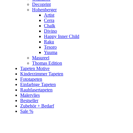
Decoprint
Hohenberger
Artist
Cerra
Chalk
Divino
Happy Inner Child
Raku
Tesoro
Yuuma
Masureel
Thomas Edition
Tapeten Motive
Kinderzimmer Tapeten
Fototapeten
Einfarbige Tapeten
Rauhfasertapeten
Malervlies
Bestseller
Zubehör + Bedarf
Sale %