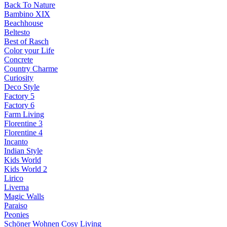
Back To Nature
Bambino XIX
Beachhouse
Beltesto
Best of Rasch
Color your Life
Concrete
Country Charme
Curiosity
Deco Style
Factory 5
Factory 6
Farm Living
Florentine 3
Florentine 4
Incanto
Indian Style
Kids World
Kids World 2
Lirico
Liverna
Magic Walls
Paraiso
Peonies
Schöner Wohnen Cosy Living