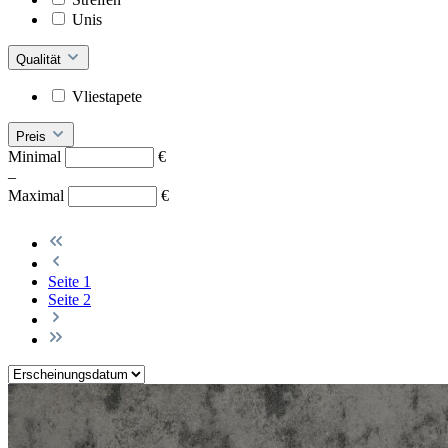
Unis
Qualität
Vliestapete
Preis
Minimal
€
–
Maximal
€
Seite
1
Seite
2