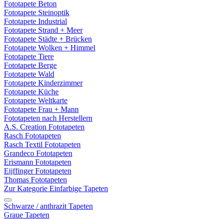
Fototapete Beton
Fototapete Steinoptik
Fototapete Industrial
Fototapete Strand + Meer
Fototapete Städte + Brücken
Fototapete Wolken + Himmel
Fototapete Tiere
Fototapete Berge
Fototapete Wald
Fototapete Kinderzimmer
Fototapete Küche
Fototapete Weltkarte
Fototapete Frau + Mann
Fototapeten nach Herstellern
A.S. Creation Fototapeten
Rasch Fototapeten
Rasch Textil Fototapeten
Grandeco Fototapeten
Erismann Fototapeten
Eijffinger Fototapeten
Thomas Fototapeten
Zur Kategorie Einfarbige Tapeten
Schwarze / anthrazit Tapeten
Graue Tapeten