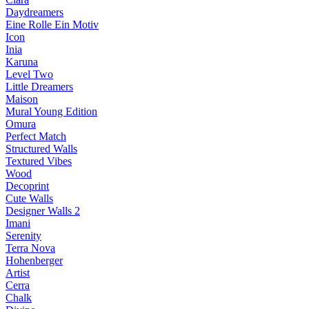
Daydreamers
Eine Rolle Ein Motiv
Icon
Inia
Karuna
Level Two
Little Dreamers
Maison
Mural Young Edition
Omura
Perfect Match
Structured Walls
Textured Vibes
Wood
Decoprint
Cute Walls
Designer Walls 2
Imani
Serenity
Terra Nova
Hohenberger
Artist
Cerra
Chalk