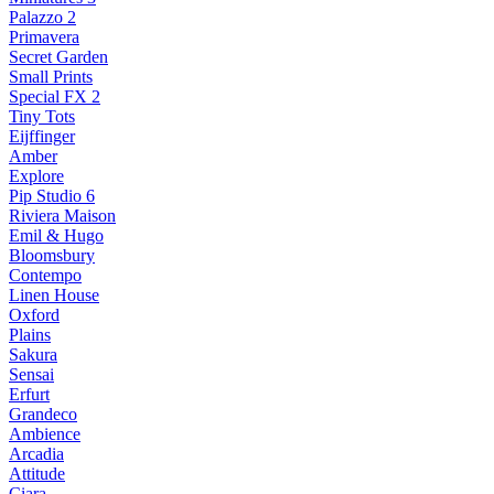
Palazzo 2
Primavera
Secret Garden
Small Prints
Special FX 2
Tiny Tots
Eijffinger
Amber
Explore
Pip Studio 6
Riviera Maison
Emil & Hugo
Bloomsbury
Contempo
Linen House
Oxford
Plains
Sakura
Sensai
Erfurt
Grandeco
Ambience
Arcadia
Attitude
Ciara