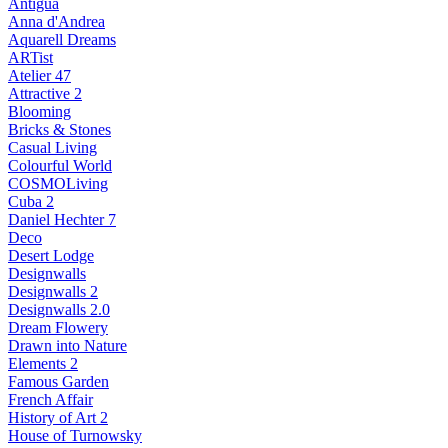
Antigua
Anna d'Andrea
Aquarell Dreams
ARTist
Atelier 47
Attractive 2
Blooming
Bricks & Stones
Casual Living
Colourful World
COSMOLiving
Cuba 2
Daniel Hechter 7
Deco
Desert Lodge
Designwalls
Designwalls 2
Designwalls 2.0
Dream Flowery
Drawn into Nature
Elements 2
Famous Garden
French Affair
History of Art 2
House of Turnowsky