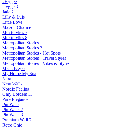
#Hygge
Hygge 3
Jade 2
Lilly & Luis
Little Love
Maison Charme
Meistervlies 7
Meistervlies 8
Metropolitan Stories
Metropolitan Stories 2
Metropolitan Stories - Hot Spots
Metropolitan Stories - Travel Styles
Metropolitan Stories - Vibes & Styles
Michalsky 6
My Home My Spa
Nara
New Walls
Nordic Feeling
Only Borders 11
Pure Elegance
PintWalls
PintWalls 2
PintWalls 3
Premium Wall 2
Retro Chic