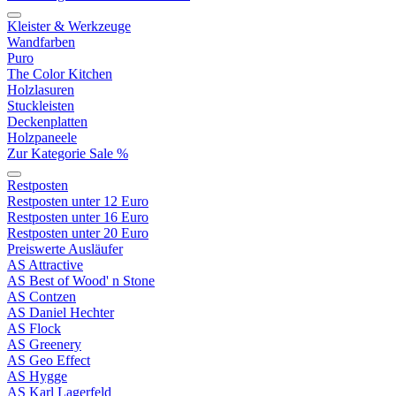
Kleister & Werkzeuge
Wandfarben
Puro
The Color Kitchen
Holzlasuren
Stuckleisten
Deckenplatten
Holzpaneele
Zur Kategorie Sale %
Restposten
Restposten unter 12 Euro
Restposten unter 16 Euro
Restposten unter 20 Euro
Preiswerte Ausläufer
AS Attractive
AS Best of Wood' n Stone
AS Contzen
AS Daniel Hechter
AS Flock
AS Greenery
AS Geo Effect
AS Hygge
AS Karl Lagerfeld