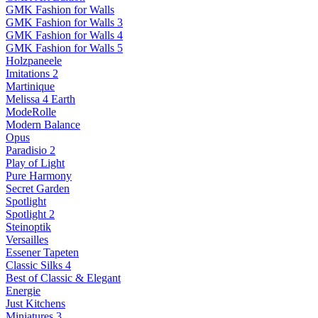
GMK Fashion for Walls
GMK Fashion for Walls 3
GMK Fashion for Walls 4
GMK Fashion for Walls 5
Holzpaneele
Imitations 2
Martinique
Melissa 4 Earth
ModeRolle
Modern Balance
Opus
Paradisio 2
Play of Light
Pure Harmony
Secret Garden
Spotlight
Spotlight 2
Steinoptik
Versailles
Essener Tapeten
Classic Silks 4
Best of Classic & Elegant
Energie
Just Kitchens
Miniatures 3