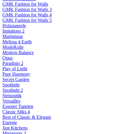
GMK Fashion for Walls
GMK Fashion for Walls 3
GMK Fashion for Walls 4
GMK Fashion for Walls 5
Holzpaneele
Imitations 2
Martinique
Melissa 4 Earth
ModeRolle
Modern Balance
Opus
Paradisio 2
Play of Light
Pure Harmony
Secret Garden
Spotlight
Spotlight 2
Steinoptik
Versailles
Essener Tapeten
Classic Silks 4
Best of Classic & Elegant
Energie
Just Kitchens
Miniatures 3