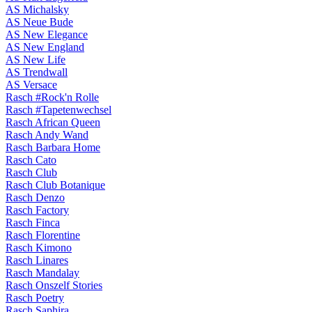
AS Michalsky
AS Neue Bude
AS New Elegance
AS New England
AS New Life
AS Trendwall
AS Versace
Rasch #Rock'n Rolle
Rasch #Tapetenwechsel
Rasch African Queen
Rasch Andy Wand
Rasch Barbara Home
Rasch Cato
Rasch Club
Rasch Club Botanique
Rasch Denzo
Rasch Factory
Rasch Finca
Rasch Florentine
Rasch Kimono
Rasch Linares
Rasch Mandalay
Rasch Onszelf Stories
Rasch Poetry
Rasch Saphira