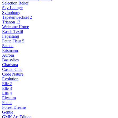
Selection Relief
Sky Lounge
Symphony
Tapetenwechsel 2
Trianon 13
Welcome Home
Rasch Textil
Fagelsang
Petite Fleur 5
Samoa
Erismann
Aurora
Basisvlies
Charisma
Casual Chic
Code Nature
Evolution
Elle 2
Elle 3
Elle 4
Elysium
Focus
Forest Dreams
Gentle
GMK Art Edition