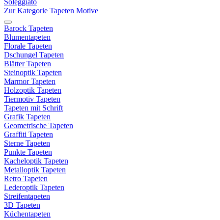
Soleggiato
Zur Kategorie Tapeten Motive
Barock Tapeten
Blumentapeten
Florale Tapeten
Dschungel Tapeten
Blätter Tapeten
Steinoptik Tapeten
Marmor Tapeten
Holzoptik Tapeten
Tiermotiv Tapeten
Tapeten mit Schrift
Grafik Tapeten
Geometrische Tapeten
Graffiti Tapeten
Sterne Tapeten
Punkte Tapeten
Kacheloptik Tapeten
Metalloptik Tapeten
Retro Tapeten
Lederoptik Tapeten
Streifentapeten
3D Tapeten
Küchentapeten