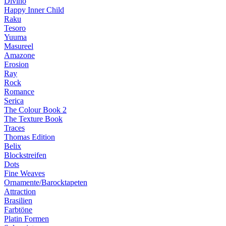
Divino
Happy Inner Child
Raku
Tesoro
Yuuma
Masureel
Amazone
Erosion
Ray
Rock
Romance
Serica
The Colour Book 2
The Texture Book
Traces
Thomas Edition
Belix
Blockstreifen
Dots
Fine Weaves
Ornamente/Barocktapeten
Attraction
Brasilien
Farbtöne
Platin Formen