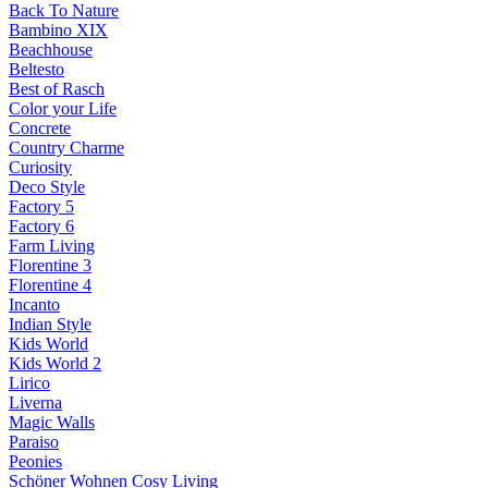
Back To Nature
Bambino XIX
Beachhouse
Beltesto
Best of Rasch
Color your Life
Concrete
Country Charme
Curiosity
Deco Style
Factory 5
Factory 6
Farm Living
Florentine 3
Florentine 4
Incanto
Indian Style
Kids World
Kids World 2
Lirico
Liverna
Magic Walls
Paraiso
Peonies
Schöner Wohnen Cosy Living