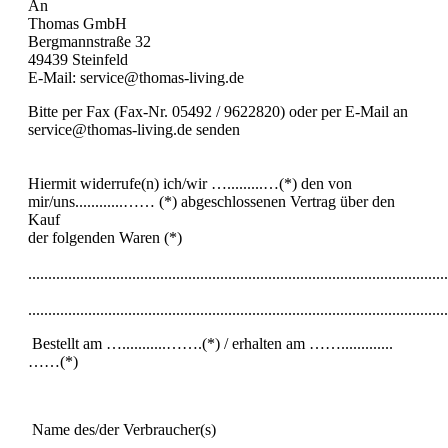
An
Thomas GmbH
Bergmannstraße 32
49439 Steinfeld
E-Mail: service@thomas-living.de
Bitte per Fax (Fax-Nr. 05492 / 9622820) oder per E-Mail an
service@thomas-living.de senden
Hiermit widerrufe(n) ich/wir ….........…(*) den von
mir/uns............…… (*) abgeschlossenen Vertrag über den
Kauf
der folgenden Waren (*)
.........................................................................................................
.........................................................................................................
Bestellt am …...........…….(*) / erhalten am …….............
……(*)
Name des/der Verbraucher(s)
...................................................