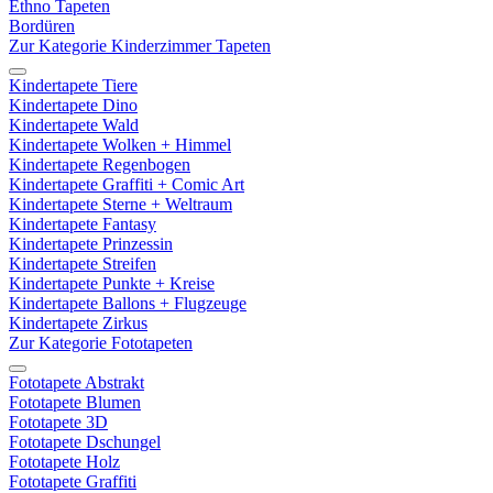
Ethno Tapeten
Bordüren
Zur Kategorie Kinderzimmer Tapeten
Kindertapete Tiere
Kindertapete Dino
Kindertapete Wald
Kindertapete Wolken + Himmel
Kindertapete Regenbogen
Kindertapete Graffiti + Comic Art
Kindertapete Sterne + Weltraum
Kindertapete Fantasy
Kindertapete Prinzessin
Kindertapete Streifen
Kindertapete Punkte + Kreise
Kindertapete Ballons + Flugzeuge
Kindertapete Zirkus
Zur Kategorie Fototapeten
Fototapete Abstrakt
Fototapete Blumen
Fototapete 3D
Fototapete Dschungel
Fototapete Holz
Fototapete Graffiti