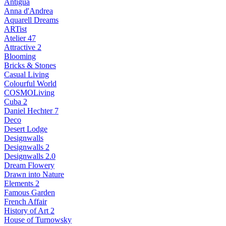
Antigua
Anna d'Andrea
Aquarell Dreams
ARTist
Atelier 47
Attractive 2
Blooming
Bricks & Stones
Casual Living
Colourful World
COSMOLiving
Cuba 2
Daniel Hechter 7
Deco
Desert Lodge
Designwalls
Designwalls 2
Designwalls 2.0
Dream Flowery
Drawn into Nature
Elements 2
Famous Garden
French Affair
History of Art 2
House of Turnowsky