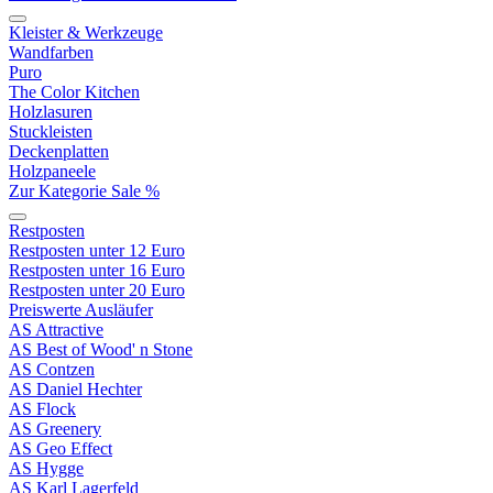
Kleister & Werkzeuge
Wandfarben
Puro
The Color Kitchen
Holzlasuren
Stuckleisten
Deckenplatten
Holzpaneele
Zur Kategorie Sale %
Restposten
Restposten unter 12 Euro
Restposten unter 16 Euro
Restposten unter 20 Euro
Preiswerte Ausläufer
AS Attractive
AS Best of Wood' n Stone
AS Contzen
AS Daniel Hechter
AS Flock
AS Greenery
AS Geo Effect
AS Hygge
AS Karl Lagerfeld