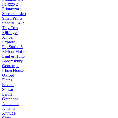
Palazzo 2
Primavera
Secret Garden
Small Prints
Special FX 2
Tiny Tots
Eijffinger
Amber
Explore
Pip Studio 6
Riviera Maison
Emil & Hugo
Bloomsbury
Contempo
Linen House
Oxford
Plains
Sakura
Sensai
Erfurt
Grandeco
Ambience
Arcadia
Attitude
Ciara