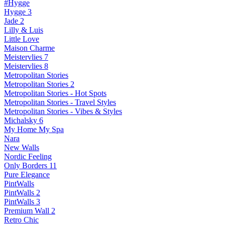
#Hygge
Hygge 3
Jade 2
Lilly & Luis
Little Love
Maison Charme
Meistervlies 7
Meistervlies 8
Metropolitan Stories
Metropolitan Stories 2
Metropolitan Stories - Hot Spots
Metropolitan Stories - Travel Styles
Metropolitan Stories - Vibes & Styles
Michalsky 6
My Home My Spa
Nara
New Walls
Nordic Feeling
Only Borders 11
Pure Elegance
PintWalls
PintWalls 2
PintWalls 3
Premium Wall 2
Retro Chic