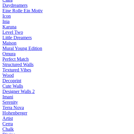
Daydreamers
Eine Rolle Ein Motiv
Icon
Inia
Karuna
Level Two
Little Dreamers
Maison
Mural Young Edition
Omura
Perfect Match
Structured Walls
Textured Vibes
Wood
Decoprint
Cute Walls
Designer Walls 2
Imani
Serenity
Terra Nova
Hohenberger
Artist
Cerra
Chalk