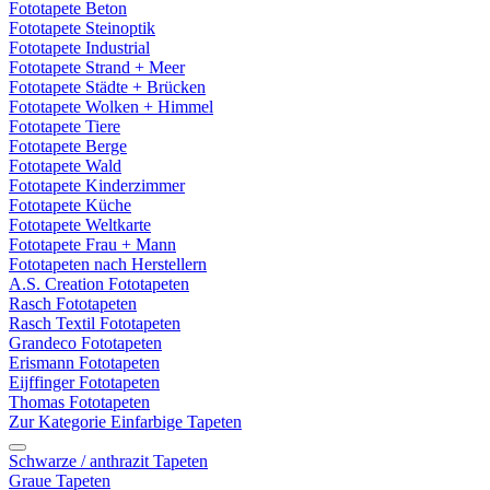
Fototapete Beton
Fototapete Steinoptik
Fototapete Industrial
Fototapete Strand + Meer
Fototapete Städte + Brücken
Fototapete Wolken + Himmel
Fototapete Tiere
Fototapete Berge
Fototapete Wald
Fototapete Kinderzimmer
Fototapete Küche
Fototapete Weltkarte
Fototapete Frau + Mann
Fototapeten nach Herstellern
A.S. Creation Fototapeten
Rasch Fototapeten
Rasch Textil Fototapeten
Grandeco Fototapeten
Erismann Fototapeten
Eijffinger Fototapeten
Thomas Fototapeten
Zur Kategorie Einfarbige Tapeten
Schwarze / anthrazit Tapeten
Graue Tapeten