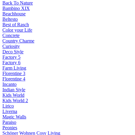
Back To Nature
Bambino XIX
Beachhouse
Beltesto
Best of Rasch
Color your Life
Concrete
Country Charme
Curiosity
Deco Style
Factory 5
Factory 6
Farm Living
Florentine 3
Florentine 4
Incanto
Indian Style
Kids World
Kids World 2
Lirico
Liverna
Magic Walls
Paraiso
Peonies
Schöner Wohnen Cosy Living