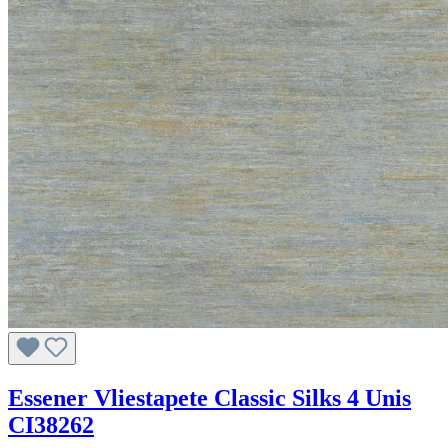
Essener Vliestapete Classic Silks 4 Unis
CI38262