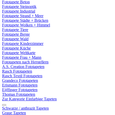
Fototapete Beton
Fototapete Steinoptik
Fototapete Industrial
Fototapete Strand + Meer
Fototapete Städte + Brücken
Fototapete Wolken + Himmel
Fototapete Tiere
Fototapete Berge
Fototapete Wald
Fototapete Kinderzimmer
Fototapete Küche
Fototapete Weltkarte
Fototapete Frau + Mann
Fototapeten nach Herstellern
A.S. Creation Fototapeten
Rasch Fototapeten
Rasch Textil Fototapeten
Grandeco Fototapeten
Erismann Fototapeten
Eijffinger Fototapeten
Thomas Fototapeten
Zur Kategorie Einfarbige Tapeten
Schwarze / anthrazit Tapeten
Graue Tapeten