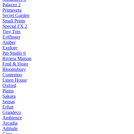
Palazzo 2
Primavera
Secret Garden
Small Prints
Special FX 2
Tiny Tots
Eijffinger
Amber
Explore
Pip Studio 6
Riviera Maison
Emil & Hugo
Bloomsbury
Contempo
Linen House
Oxford
Plains
Sakura
Sensai
Erfurt
Grandeco
Ambience
Arcadia
Attitude
Ciara