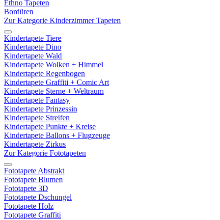
Ethno Tapeten
Bordüren
Zur Kategorie Kinderzimmer Tapeten
Kindertapete Tiere
Kindertapete Dino
Kindertapete Wald
Kindertapete Wolken + Himmel
Kindertapete Regenbogen
Kindertapete Graffiti + Comic Art
Kindertapete Sterne + Weltraum
Kindertapete Fantasy
Kindertapete Prinzessin
Kindertapete Streifen
Kindertapete Punkte + Kreise
Kindertapete Ballons + Flugzeuge
Kindertapete Zirkus
Zur Kategorie Fototapeten
Fototapete Abstrakt
Fototapete Blumen
Fototapete 3D
Fototapete Dschungel
Fototapete Holz
Fototapete Graffiti