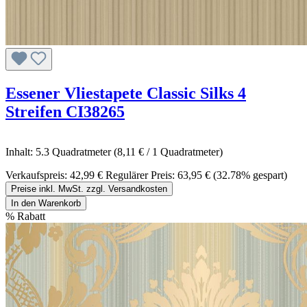
Essener Vliestapete Classic Silks 4
Streifen CI38265
Inhalt:
5.3 Quadratmeter
(8,11 € / 1 Quadratmeter)
Verkaufspreis:
42,99 €
Regulärer Preis:
63,95 €
(32.78% gespart)
Preise inkl. MwSt. zzgl. Versandkosten
In den Warenkorb
%
Rabatt