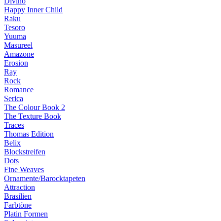
Divino
Happy Inner Child
Raku
Tesoro
Yuuma
Masureel
Amazone
Erosion
Ray
Rock
Romance
Serica
The Colour Book 2
The Texture Book
Traces
Thomas Edition
Belix
Blockstreifen
Dots
Fine Weaves
Ornamente/Barocktapeten
Attraction
Brasilien
Farbtöne
Platin Formen