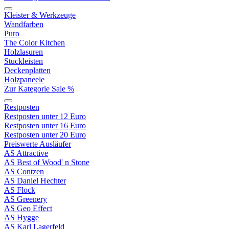
Kleister & Werkzeuge
Wandfarben
Puro
The Color Kitchen
Holzlasuren
Stuckleisten
Deckenplatten
Holzpaneele
Zur Kategorie Sale %
Restposten
Restposten unter 12 Euro
Restposten unter 16 Euro
Restposten unter 20 Euro
Preiswerte Ausläufer
AS Attractive
AS Best of Wood' n Stone
AS Contzen
AS Daniel Hechter
AS Flock
AS Greenery
AS Geo Effect
AS Hygge
AS Karl Lagerfeld