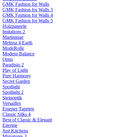
GMK Fashion for Walls
GMK Fashion for Walls 3
GMK Fashion for Walls 4
GMK Fashion for Walls 5
Holzpaneele
Imitations 2
Martinique
Melissa 4 Earth
ModeRolle
Modern Balance
Opus
Paradisio 2
Play of Light
Pure Harmony
Secret Garden
Spotlight
Spotlight 2
Steinoptik
Versailles
Essener Tapeten
Classic Silks 4
Best of Classic & Elegant
Energie
Just Kitchens
Miniatures 3