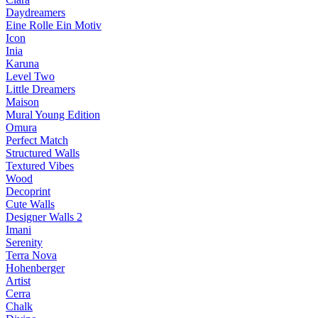
Daydreamers
Eine Rolle Ein Motiv
Icon
Inia
Karuna
Level Two
Little Dreamers
Maison
Mural Young Edition
Omura
Perfect Match
Structured Walls
Textured Vibes
Wood
Decoprint
Cute Walls
Designer Walls 2
Imani
Serenity
Terra Nova
Hohenberger
Artist
Cerra
Chalk