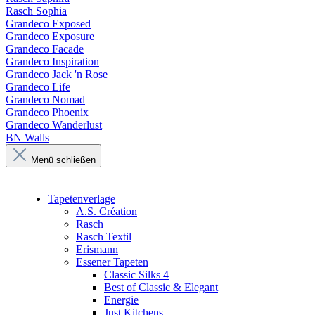
Rasch Sophia
Grandeco Exposed
Grandeco Exposure
Grandeco Facade
Grandeco Inspiration
Grandeco Jack 'n Rose
Grandeco Life
Grandeco Nomad
Grandeco Phoenix
Grandeco Wanderlust
BN Walls
Menü schließen
Tapetenverlage
A.S. Création
Rasch
Rasch Textil
Erismann
Essener Tapeten
Classic Silks 4
Best of Classic & Elegant
Energie
Just Kitchens