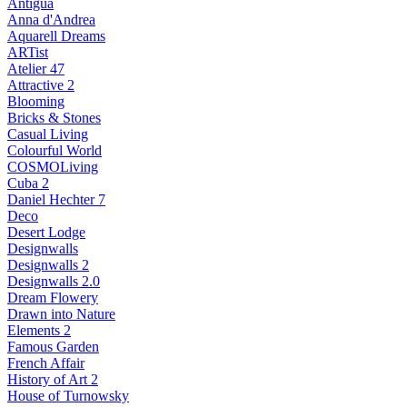
Antigua
Anna d'Andrea
Aquarell Dreams
ARTist
Atelier 47
Attractive 2
Blooming
Bricks & Stones
Casual Living
Colourful World
COSMOLiving
Cuba 2
Daniel Hechter 7
Deco
Desert Lodge
Designwalls
Designwalls 2
Designwalls 2.0
Dream Flowery
Drawn into Nature
Elements 2
Famous Garden
French Affair
History of Art 2
House of Turnowsky