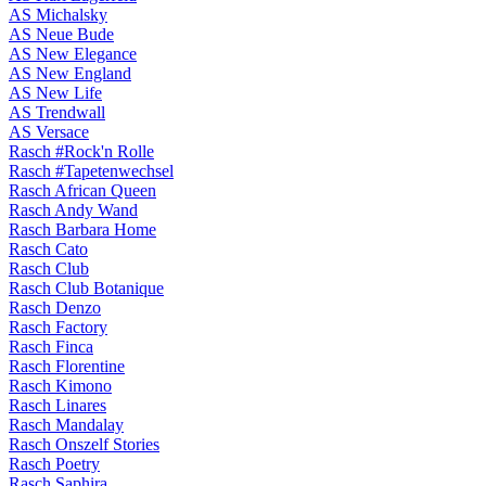
AS Michalsky
AS Neue Bude
AS New Elegance
AS New England
AS New Life
AS Trendwall
AS Versace
Rasch #Rock'n Rolle
Rasch #Tapetenwechsel
Rasch African Queen
Rasch Andy Wand
Rasch Barbara Home
Rasch Cato
Rasch Club
Rasch Club Botanique
Rasch Denzo
Rasch Factory
Rasch Finca
Rasch Florentine
Rasch Kimono
Rasch Linares
Rasch Mandalay
Rasch Onszelf Stories
Rasch Poetry
Rasch Saphira