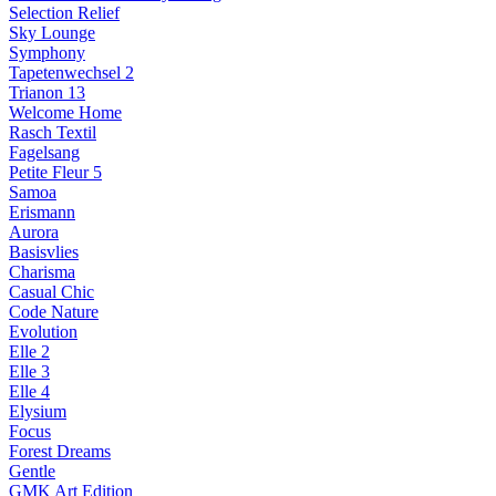
Selection Relief
Sky Lounge
Symphony
Tapetenwechsel 2
Trianon 13
Welcome Home
Rasch Textil
Fagelsang
Petite Fleur 5
Samoa
Erismann
Aurora
Basisvlies
Charisma
Casual Chic
Code Nature
Evolution
Elle 2
Elle 3
Elle 4
Elysium
Focus
Forest Dreams
Gentle
GMK Art Edition