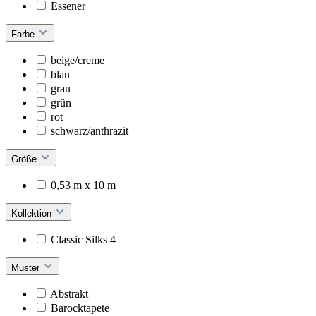
Essener
Farbe
beige/creme
blau
grau
grün
rot
schwarz/anthrazit
Größe
0,53 m x 10 m
Kollektion
Classic Silks 4
Muster
Abstrakt
Barocktapete