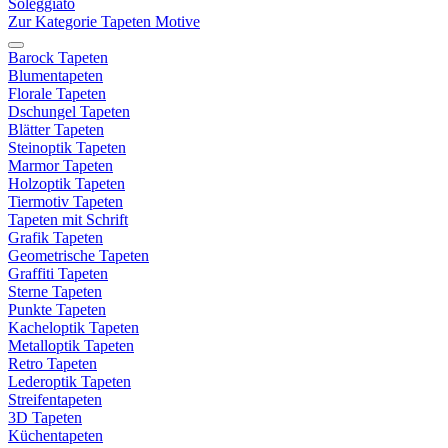
Soleggiato
Zur Kategorie Tapeten Motive
Barock Tapeten
Blumentapeten
Florale Tapeten
Dschungel Tapeten
Blätter Tapeten
Steinoptik Tapeten
Marmor Tapeten
Holzoptik Tapeten
Tiermotiv Tapeten
Tapeten mit Schrift
Grafik Tapeten
Geometrische Tapeten
Graffiti Tapeten
Sterne Tapeten
Punkte Tapeten
Kacheloptik Tapeten
Metalloptik Tapeten
Retro Tapeten
Lederoptik Tapeten
Streifentapeten
3D Tapeten
Küchentapeten