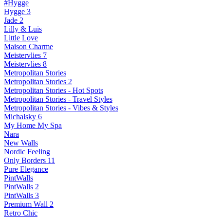
#Hygge
Hygge 3
Jade 2
Lilly & Luis
Little Love
Maison Charme
Meistervlies 7
Meistervlies 8
Metropolitan Stories
Metropolitan Stories 2
Metropolitan Stories - Hot Spots
Metropolitan Stories - Travel Styles
Metropolitan Stories - Vibes & Styles
Michalsky 6
My Home My Spa
Nara
New Walls
Nordic Feeling
Only Borders 11
Pure Elegance
PintWalls
PintWalls 2
PintWalls 3
Premium Wall 2
Retro Chic