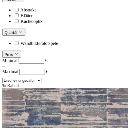
Abstrakt
Blätter
Kacheloptik
Qualität
Wandbild/Fototapete
Preis
Minimal
€
–
Maximal
€
%
Rabatt