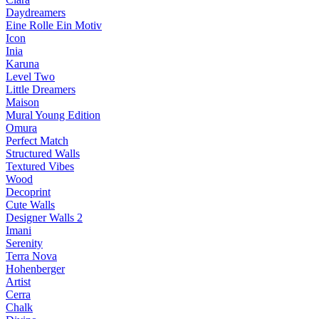
Daydreamers
Eine Rolle Ein Motiv
Icon
Inia
Karuna
Level Two
Little Dreamers
Maison
Mural Young Edition
Omura
Perfect Match
Structured Walls
Textured Vibes
Wood
Decoprint
Cute Walls
Designer Walls 2
Imani
Serenity
Terra Nova
Hohenberger
Artist
Cerra
Chalk