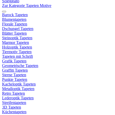
Soleggiato
Zur Kategorie Tapeten Motive
Barock Tapeten
Blumentapeten
Florale Tapeten
Dschungel Tapeten
Blätter Tapeten
Steinoptik Tapeten
Marmor Tapeten
Holzoptik Tapeten
Tiermotiv Tapeten
Tapeten mit Schrift
Grafik Tapeten
Geometrische Tapeten
Graffiti Tapeten
Sterne Tapeten
Punkte Tapeten
Kacheloptik Tapeten
Metalloptik Tapeten
Retro Tapeten
Lederoptik Tapeten
Streifentapeten
3D Tapeten
Küchentapeten