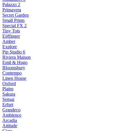
Palazzo 2
Primavera
Secret Garden
Small Prints
Special FX 2
Tiny Tots
Eijffinger
Amber
Explore
Pip Studio 6
Riviera Maison
Emil & Hugo
Bloomsbury
Contempo
Linen House
Oxford
Plains
Sakura
Sensai
Erfurt
Grandeco
Ambience
Arcadia
Attitude
Ciara