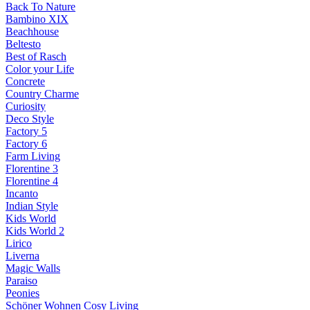
Back To Nature
Bambino XIX
Beachhouse
Beltesto
Best of Rasch
Color your Life
Concrete
Country Charme
Curiosity
Deco Style
Factory 5
Factory 6
Farm Living
Florentine 3
Florentine 4
Incanto
Indian Style
Kids World
Kids World 2
Lirico
Liverna
Magic Walls
Paraiso
Peonies
Schöner Wohnen Cosy Living