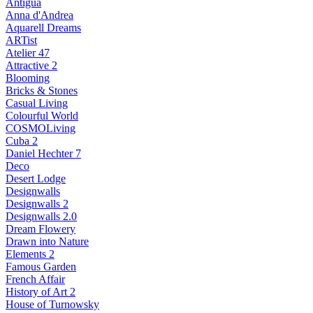
Antigua
Anna d'Andrea
Aquarell Dreams
ARTist
Atelier 47
Attractive 2
Blooming
Bricks & Stones
Casual Living
Colourful World
COSMOLiving
Cuba 2
Daniel Hechter 7
Deco
Desert Lodge
Designwalls
Designwalls 2
Designwalls 2.0
Dream Flowery
Drawn into Nature
Elements 2
Famous Garden
French Affair
History of Art 2
House of Turnowsky