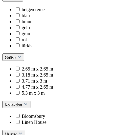
beige/creme
blau
braun
gelb
grau
rot
türkis
Größe
2,65 m x 2,65 m
3,18 m x 2,65 m
3,71 m x 3 m
4,77 m x 2,65 m
5,3 m x 3 m
Kollektion
Bloomsbury
Linen House
Muster