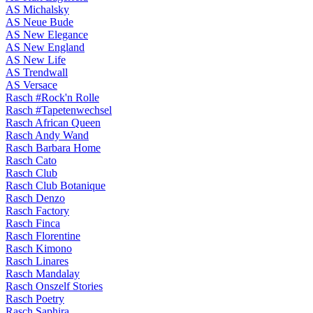
AS Michalsky
AS Neue Bude
AS New Elegance
AS New England
AS New Life
AS Trendwall
AS Versace
Rasch #Rock'n Rolle
Rasch #Tapetenwechsel
Rasch African Queen
Rasch Andy Wand
Rasch Barbara Home
Rasch Cato
Rasch Club
Rasch Club Botanique
Rasch Denzo
Rasch Factory
Rasch Finca
Rasch Florentine
Rasch Kimono
Rasch Linares
Rasch Mandalay
Rasch Onszelf Stories
Rasch Poetry
Rasch Saphira