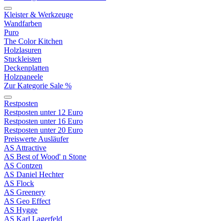
Kleister & Werkzeuge
Wandfarben
Puro
The Color Kitchen
Holzlasuren
Stuckleisten
Deckenplatten
Holzpaneele
Zur Kategorie Sale %
Restposten
Restposten unter 12 Euro
Restposten unter 16 Euro
Restposten unter 20 Euro
Preiswerte Ausläufer
AS Attractive
AS Best of Wood' n Stone
AS Contzen
AS Daniel Hechter
AS Flock
AS Greenery
AS Geo Effect
AS Hygge
AS Karl Lagerfeld