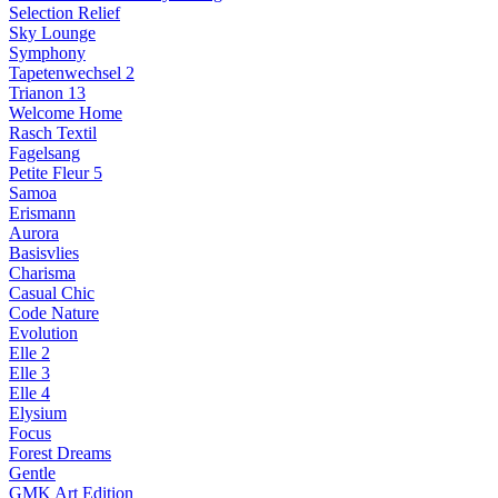
Selection Relief
Sky Lounge
Symphony
Tapetenwechsel 2
Trianon 13
Welcome Home
Rasch Textil
Fagelsang
Petite Fleur 5
Samoa
Erismann
Aurora
Basisvlies
Charisma
Casual Chic
Code Nature
Evolution
Elle 2
Elle 3
Elle 4
Elysium
Focus
Forest Dreams
Gentle
GMK Art Edition