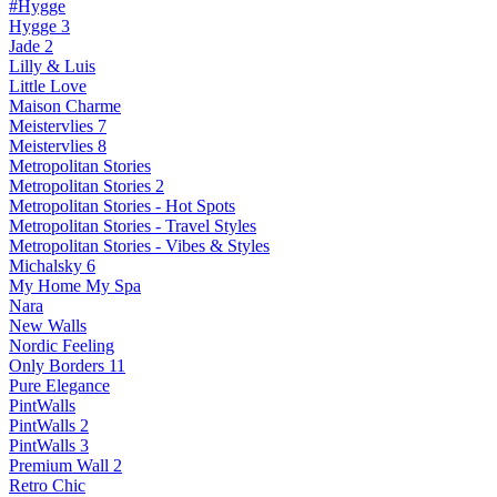
#Hygge
Hygge 3
Jade 2
Lilly & Luis
Little Love
Maison Charme
Meistervlies 7
Meistervlies 8
Metropolitan Stories
Metropolitan Stories 2
Metropolitan Stories - Hot Spots
Metropolitan Stories - Travel Styles
Metropolitan Stories - Vibes & Styles
Michalsky 6
My Home My Spa
Nara
New Walls
Nordic Feeling
Only Borders 11
Pure Elegance
PintWalls
PintWalls 2
PintWalls 3
Premium Wall 2
Retro Chic