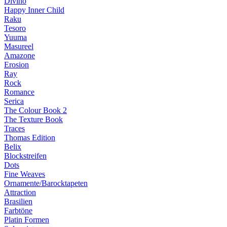
Divino
Happy Inner Child
Raku
Tesoro
Yuuma
Masureel
Amazone
Erosion
Ray
Rock
Romance
Serica
The Colour Book 2
The Texture Book
Traces
Thomas Edition
Belix
Blockstreifen
Dots
Fine Weaves
Ornamente/Barocktapeten
Attraction
Brasilien
Farbtöne
Platin Formen