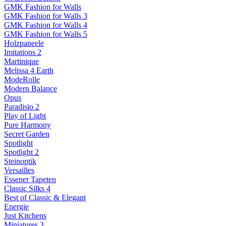
GMK Fashion for Walls
GMK Fashion for Walls 3
GMK Fashion for Walls 4
GMK Fashion for Walls 5
Holzpaneele
Imitations 2
Martinique
Melissa 4 Earth
ModeRolle
Modern Balance
Opus
Paradisio 2
Play of Light
Pure Harmony
Secret Garden
Spotlight
Spotlight 2
Steinoptik
Versailles
Essener Tapeten
Classic Silks 4
Best of Classic & Elegant
Energie
Just Kitchens
Miniatures 3