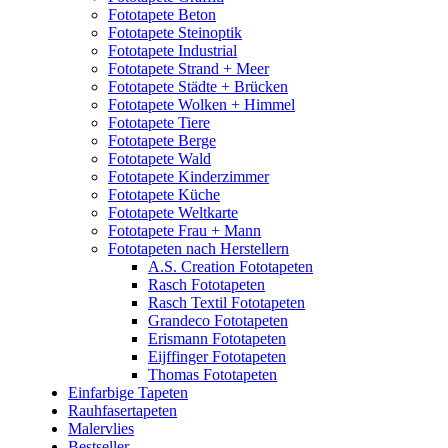
Fototapete Beton
Fototapete Steinoptik
Fototapete Industrial
Fototapete Strand + Meer
Fototapete Städte + Brücken
Fototapete Wolken + Himmel
Fototapete Tiere
Fototapete Berge
Fototapete Wald
Fototapete Kinderzimmer
Fototapete Küche
Fototapete Weltkarte
Fototapete Frau + Mann
Fototapeten nach Herstellern
A.S. Creation Fototapeten
Rasch Fototapeten
Rasch Textil Fototapeten
Grandeco Fototapeten
Erismann Fototapeten
Eijffinger Fototapeten
Thomas Fototapeten
Einfarbige Tapeten
Rauhfasertapeten
Malervlies
Bestseller