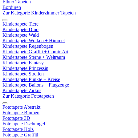
Ethno Tapeten
Bordüren
Zur Kategorie Kinderzimmer Tapeten
Kindertapete Tiere
Kindertapete Dino
Kindertapete Wald
Kindertapete Wolken + Himmel
Kindertapete Regenbogen
Kindertapete Graffiti + Comic Art
Kindertapete Sterne + Weltraum
Kindertapete Fantasy
Kindertapete Prinzessin
Kindertapete Streifen
Kindertapete Punkte + Kreise
Kindertapete Ballons + Flugzeuge
Kindertapete Zirkus
Zur Kategorie Fototapeten
Fototapete Abstrakt
Fototapete Blumen
Fototapete 3D
Fototapete Dschungel
Fototapete Holz
Fototapete Graffiti