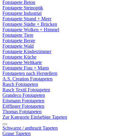
Fototapete Beton
Fototapete Steinoptik
Fototapete Industrial
Fototapete Strand + Meer
Fototapete Städte + Brücken
Fototapete Wolken + Himmel
Fototapete Tiere
Fototapete Berge
Fototapete Wald
Fototapete Kinderzimmer
Fototapete Küche
Fototapete Weltkarte
Fototapete Frau + Mann
Fototapeten nach Herstellern
A.S. Creation Fototapeten
Rasch Fototapeten
Rasch Textil Fototapeten
Grandeco Fototapeten
Erismann Fototapeten
Eijffinger Fototapeten
Thomas Fototapeten
Zur Kategorie Einfarbige Tapeten
Schwarze / anthrazit Tapeten
Graue Tapeten