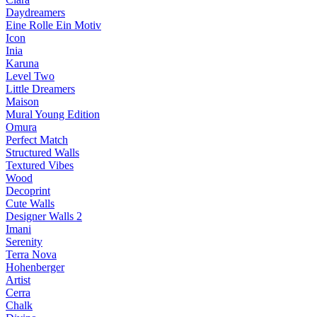
Daydreamers
Eine Rolle Ein Motiv
Icon
Inia
Karuna
Level Two
Little Dreamers
Maison
Mural Young Edition
Omura
Perfect Match
Structured Walls
Textured Vibes
Wood
Decoprint
Cute Walls
Designer Walls 2
Imani
Serenity
Terra Nova
Hohenberger
Artist
Cerra
Chalk