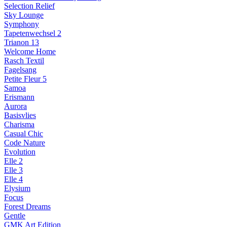
Selection Relief
Sky Lounge
Symphony
Tapetenwechsel 2
Trianon 13
Welcome Home
Rasch Textil
Fagelsang
Petite Fleur 5
Samoa
Erismann
Aurora
Basisvlies
Charisma
Casual Chic
Code Nature
Evolution
Elle 2
Elle 3
Elle 4
Elysium
Focus
Forest Dreams
Gentle
GMK Art Edition