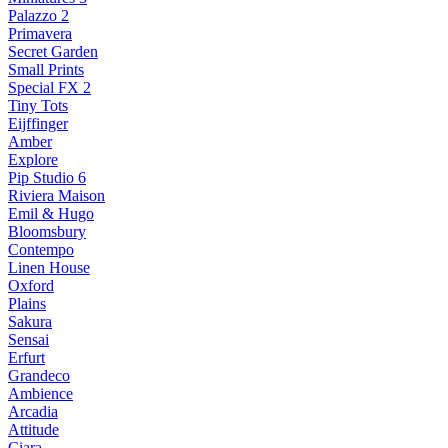
Palazzo 2
Primavera
Secret Garden
Small Prints
Special FX 2
Tiny Tots
Eijffinger
Amber
Explore
Pip Studio 6
Riviera Maison
Emil & Hugo
Bloomsbury
Contempo
Linen House
Oxford
Plains
Sakura
Sensai
Erfurt
Grandeco
Ambience
Arcadia
Attitude
Ciara