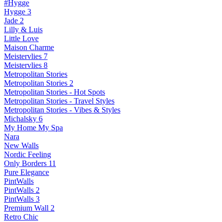
#Hygge
Hygge 3
Jade 2
Lilly & Luis
Little Love
Maison Charme
Meistervlies 7
Meistervlies 8
Metropolitan Stories
Metropolitan Stories 2
Metropolitan Stories - Hot Spots
Metropolitan Stories - Travel Styles
Metropolitan Stories - Vibes & Styles
Michalsky 6
My Home My Spa
Nara
New Walls
Nordic Feeling
Only Borders 11
Pure Elegance
PintWalls
PintWalls 2
PintWalls 3
Premium Wall 2
Retro Chic