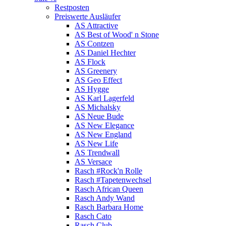
Restposten
Preiswerte Ausläufer
AS Attractive
AS Best of Wood' n Stone
AS Contzen
AS Daniel Hechter
AS Flock
AS Greenery
AS Geo Effect
AS Hygge
AS Karl Lagerfeld
AS Michalsky
AS Neue Bude
AS New Elegance
AS New England
AS New Life
AS Trendwall
AS Versace
Rasch #Rock'n Rolle
Rasch #Tapetenwechsel
Rasch African Queen
Rasch Andy Wand
Rasch Barbara Home
Rasch Cato
Rasch Club