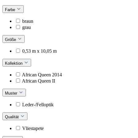
Farbe
braun
grau
Größe
0,53 m x 10,05 m
Kollektion
African Queen 2014
African Queen II
Muster
Leder-/Felloptik
Qualität
Vliestapete