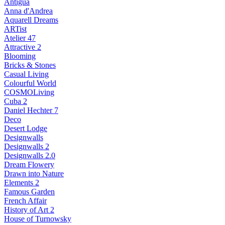
Antigua
Anna d'Andrea
Aquarell Dreams
ARTist
Atelier 47
Attractive 2
Blooming
Bricks & Stones
Casual Living
Colourful World
COSMOLiving
Cuba 2
Daniel Hechter 7
Deco
Desert Lodge
Designwalls
Designwalls 2
Designwalls 2.0
Dream Flowery
Drawn into Nature
Elements 2
Famous Garden
French Affair
History of Art 2
House of Turnowsky