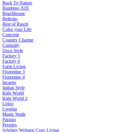
Back To Nature
Bambino XIX
Beachhouse
Beltesto
Best of Rasch
Color your Life
Concrete
Country Charme
Curiosity
Deco Style
Factory 5
Factory 6
Farm Living
Florentine 3
Florentine 4
Incanto
Indian Style
Kids World
Kids World 2
Lirico
Liverna
Magic Walls
Paraiso
Peonies
Schöner Wohnen Cosy Living