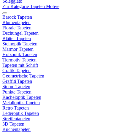
Soleggiato
Zur Kategorie Tapeten Motive
Barock Tapeten
Blumentapeten
Florale Tapeten
Dschungel Tapeten
Blätter Tapeten
Steinoptik Tapeten
Marmor Tapeten
Holzoptik Tapeten
Tiermotiv Tapeten
Tapeten mit Schrift
Grafik Tapeten
Geometrische Tapeten
Graffiti Tapeten
Sterne Tapeten
Punkte Tapeten
Kacheloptik Tapeten
Metalloptik Tapeten
Retro Tapeten
Lederoptik Tapeten
Streifentapeten
3D Tapeten
Küchentapeten