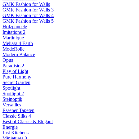
GMK Fashion for Walls
GMK Fashion for Walls 3
GMK Fashion for Walls 4
GMK Fashion for Walls 5
Holzpaneele
Imitations 2
Martinique
Melissa 4 Earth
ModeRolle
Modern Balance
Opus
Paradisio 2
Play of Light
Pure Harmony
Secret Garden
Spotlight
Spotlight 2
Steinoptik
Versailles
Essener Tapeten
Classic Silks 4
Best of Classic & Elegant
Energie
Just Kitchens
Miniatures 3