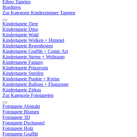
Ethno Tapeten
Bordüren
Zur Kategorie Kinderzimmer Tapeten
Kindertapete Tiere
Kindertapete Dino
Kindertapete Wald
Kindertapete Wolken + Himmel
Kindertapete Regenbogen
Kindertapete Graffiti + Comic Art
Kindertapete Sterne + Weltraum
Kindertapete Fantasy
Kindertapete Prinzessin
Kindertapete Streifen
Kindertapete Punkte + Kreise
Kindertapete Ballons + Flugzeuge
Kindertapete Zirkus
Zur Kategorie Fototapeten
Fototapete Abstrakt
Fototapete Blumen
Fototapete 3D
Fototapete Dschungel
Fototapete Holz
Fototapete Graffiti