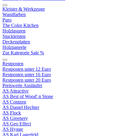
Kleister & Werkzeuge
Wandfarben
Puro
The Color Kitchen
Holzlasuren
Stuckleisten
Deckenplatten
Holzpaneele
Zur Kategorie Sale %
Restposten
Restposten unter 12 Euro
Restposten unter 16 Euro
Restposten unter 20 Euro
Preiswerte Ausläufer
AS Attractive
AS Best of Wood' n Stone
AS Contzen
AS Daniel Hechter
AS Flock
AS Greenery
AS Geo Effect
AS Hygge
AS Karl Lagerfeld