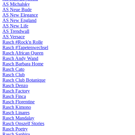
AS Michalsky
AS Neue Bude
AS New Elegance
AS New England
AS New Life
AS Trendwall
AS Versace
Rasch #Rock'n Rolle
Rasch #Tapetenwechsel
Rasch African Queen
Rasch Andy Wand
Rasch Barbara Home
Rasch Cato
Rasch Club
Rasch Club Botanique
Rasch Denzo
Rasch Factory
Rasch Finca
Rasch Florentine
Rasch Kimono
Rasch Linares
Rasch Mandalay
Rasch Onszelf Stories
Rasch Poetry
Rasch Saphira