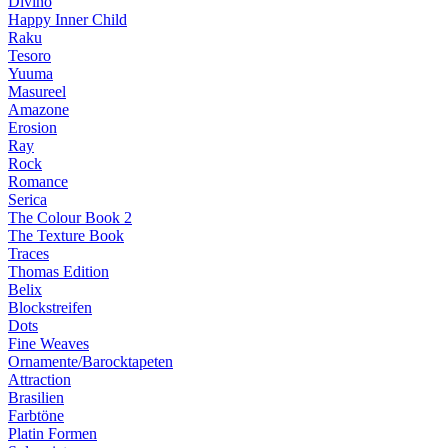
Divino
Happy Inner Child
Raku
Tesoro
Yuuma
Masureel
Amazone
Erosion
Ray
Rock
Romance
Serica
The Colour Book 2
The Texture Book
Traces
Thomas Edition
Belix
Blockstreifen
Dots
Fine Weaves
Ornamente/Barocktapeten
Attraction
Brasilien
Farbtöne
Platin Formen