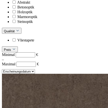
Abstrakt
Betonoptik
Holzoptik
Marmoroptik
Steinoptik
Qualität
Vliestapete
Preis
Minimal
€
–
Maximal
€