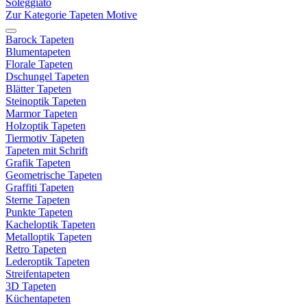
Soleggiato
Zur Kategorie Tapeten Motive
Barock Tapeten
Blumentapeten
Florale Tapeten
Dschungel Tapeten
Blätter Tapeten
Steinoptik Tapeten
Marmor Tapeten
Holzoptik Tapeten
Tiermotiv Tapeten
Tapeten mit Schrift
Grafik Tapeten
Geometrische Tapeten
Graffiti Tapeten
Sterne Tapeten
Punkte Tapeten
Kacheloptik Tapeten
Metalloptik Tapeten
Retro Tapeten
Lederoptik Tapeten
Streifentapeten
3D Tapeten
Küchentapeten