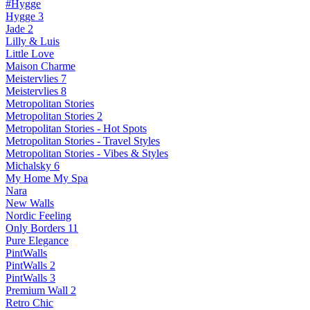
#Hygge
Hygge 3
Jade 2
Lilly & Luis
Little Love
Maison Charme
Meistervlies 7
Meistervlies 8
Metropolitan Stories
Metropolitan Stories 2
Metropolitan Stories - Hot Spots
Metropolitan Stories - Travel Styles
Metropolitan Stories - Vibes & Styles
Michalsky 6
My Home My Spa
Nara
New Walls
Nordic Feeling
Only Borders 11
Pure Elegance
PintWalls
PintWalls 2
PintWalls 3
Premium Wall 2
Retro Chic