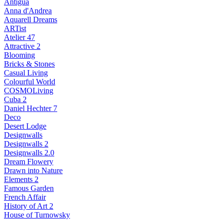
Antigua
Anna d'Andrea
Aquarell Dreams
ARTist
Atelier 47
Attractive 2
Blooming
Bricks & Stones
Casual Living
Colourful World
COSMOLiving
Cuba 2
Daniel Hechter 7
Deco
Desert Lodge
Designwalls
Designwalls 2
Designwalls 2.0
Dream Flowery
Drawn into Nature
Elements 2
Famous Garden
French Affair
History of Art 2
House of Turnowsky