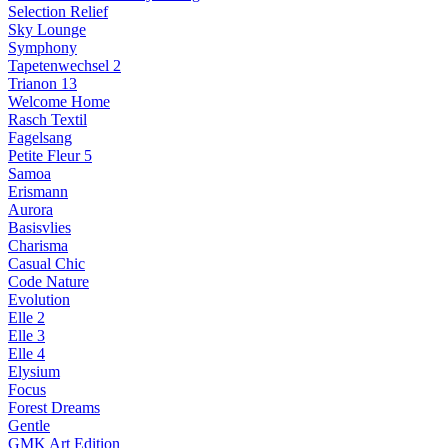
Selection Relief
Sky Lounge
Symphony
Tapetenwechsel 2
Trianon 13
Welcome Home
Rasch Textil
Fagelsang
Petite Fleur 5
Samoa
Erismann
Aurora
Basisvlies
Charisma
Casual Chic
Code Nature
Evolution
Elle 2
Elle 3
Elle 4
Elysium
Focus
Forest Dreams
Gentle
GMK Art Edition