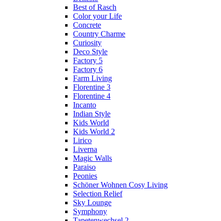
Best of Rasch
Color your Life
Concrete
Country Charme
Curiosity
Deco Style
Factory 5
Factory 6
Farm Living
Florentine 3
Florentine 4
Incanto
Indian Style
Kids World
Kids World 2
Lirico
Liverna
Magic Walls
Paraiso
Peonies
Schöner Wohnen Cosy Living
Selection Relief
Sky Lounge
Symphony
Tapetenwechsel 2