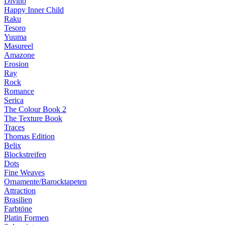
Divino
Happy Inner Child
Raku
Tesoro
Yuuma
Masureel
Amazone
Erosion
Ray
Rock
Romance
Serica
The Colour Book 2
The Texture Book
Traces
Thomas Edition
Belix
Blockstreifen
Dots
Fine Weaves
Ornamente/Barocktapeten
Attraction
Brasilien
Farbtöne
Platin Formen