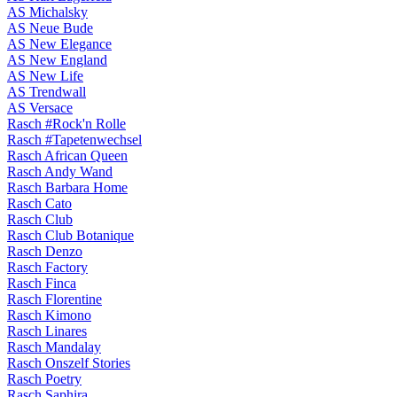
AS Michalsky
AS Neue Bude
AS New Elegance
AS New England
AS New Life
AS Trendwall
AS Versace
Rasch #Rock'n Rolle
Rasch #Tapetenwechsel
Rasch African Queen
Rasch Andy Wand
Rasch Barbara Home
Rasch Cato
Rasch Club
Rasch Club Botanique
Rasch Denzo
Rasch Factory
Rasch Finca
Rasch Florentine
Rasch Kimono
Rasch Linares
Rasch Mandalay
Rasch Onszelf Stories
Rasch Poetry
Rasch Saphira