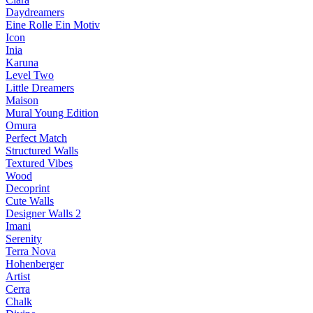
Daydreamers
Eine Rolle Ein Motiv
Icon
Inia
Karuna
Level Two
Little Dreamers
Maison
Mural Young Edition
Omura
Perfect Match
Structured Walls
Textured Vibes
Wood
Decoprint
Cute Walls
Designer Walls 2
Imani
Serenity
Terra Nova
Hohenberger
Artist
Cerra
Chalk