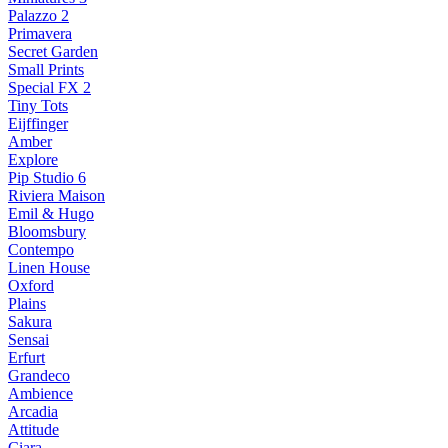
Palazzo 2
Primavera
Secret Garden
Small Prints
Special FX 2
Tiny Tots
Eijffinger
Amber
Explore
Pip Studio 6
Riviera Maison
Emil & Hugo
Bloomsbury
Contempo
Linen House
Oxford
Plains
Sakura
Sensai
Erfurt
Grandeco
Ambience
Arcadia
Attitude
Ciara