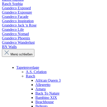
Rasch Sophia
Grandeco Exposed
Grandeco Exposure
Grandeco Facade
Grandeco Inspiration
Grandeco Jack 'n Rose
Grandeco Life
Grandeco Nomad
Grandeco Phoenix
Grandeco Wanderlust
BN Walls
Menü schließen
Tapetenverlage
A.S. Création
Rasch
African Queen 3
Allegretto
Amara
Back To Nature
Bambino XIX
Beachhouse
Beltesto