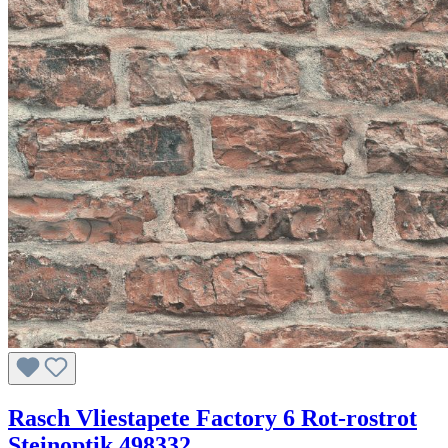
Rasch Vliestapete Factory 6 Rot-rostrot
Steinoptik 498332