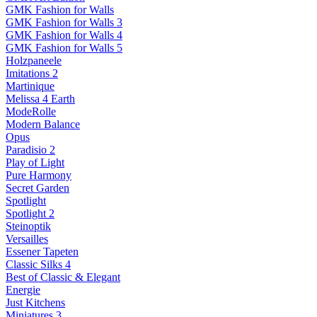
GMK Fashion for Walls
GMK Fashion for Walls 3
GMK Fashion for Walls 4
GMK Fashion for Walls 5
Holzpaneele
Imitations 2
Martinique
Melissa 4 Earth
ModeRolle
Modern Balance
Opus
Paradisio 2
Play of Light
Pure Harmony
Secret Garden
Spotlight
Spotlight 2
Steinoptik
Versailles
Essener Tapeten
Classic Silks 4
Best of Classic & Elegant
Energie
Just Kitchens
Miniatures 3