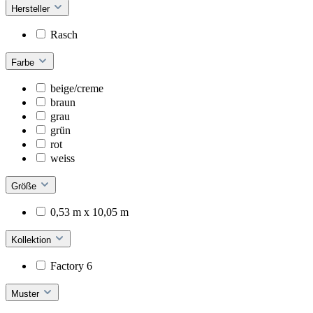
Hersteller
Rasch
Farbe
beige/creme
braun
grau
grün
rot
weiss
Größe
0,53 m x 10,05 m
Kollektion
Factory 6
Muster