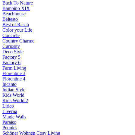
Back To Nature
Bambino XIX
Beachhouse
Beltesto
Best of Rasch
Color your Life
Concrete
Country Charme
Curiosity
Deco Style
Factory 5
Factory 6
Farm Living
Florentine 3
Florentine 4
Incanto
Indian Style
Kids World
Kids World 2
Lirico
Liverna
Magic Walls
Paraiso
Peonies
Schöner Wohnen Cosy Living