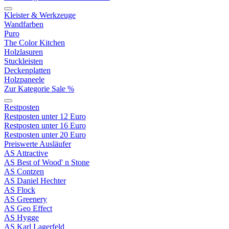
Kleister & Werkzeuge
Wandfarben
Puro
The Color Kitchen
Holzlasuren
Stuckleisten
Deckenplatten
Holzpaneele
Zur Kategorie Sale %
Restposten
Restposten unter 12 Euro
Restposten unter 16 Euro
Restposten unter 20 Euro
Preiswerte Ausläufer
AS Attractive
AS Best of Wood' n Stone
AS Contzen
AS Daniel Hechter
AS Flock
AS Greenery
AS Geo Effect
AS Hygge
AS Karl Lagerfeld