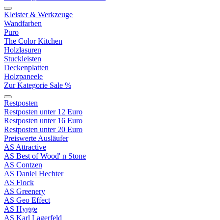
Kleister & Werkzeuge
Wandfarben
Puro
The Color Kitchen
Holzlasuren
Stuckleisten
Deckenplatten
Holzpaneele
Zur Kategorie Sale %
Restposten
Restposten unter 12 Euro
Restposten unter 16 Euro
Restposten unter 20 Euro
Preiswerte Ausläufer
AS Attractive
AS Best of Wood' n Stone
AS Contzen
AS Daniel Hechter
AS Flock
AS Greenery
AS Geo Effect
AS Hygge
AS Karl Lagerfeld