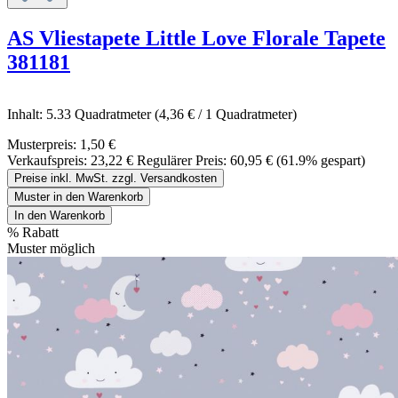
AS Vliestapete Little Love Florale Tapete
381181
Inhalt:
5.33 Quadratmeter
(4,36 € / 1 Quadratmeter)
Musterpreis:
1,50 €
Verkaufspreis:
23,22 €
Regulärer Preis:
60,95 €
(61.9% gespart)
Preise inkl. MwSt. zzgl. Versandkosten
Muster in den Warenkorb
In den Warenkorb
%
Rabatt
Muster möglich