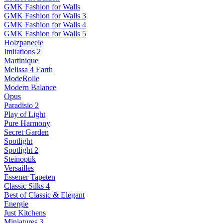
GMK Fashion for Walls
GMK Fashion for Walls 3
GMK Fashion for Walls 4
GMK Fashion for Walls 5
Holzpaneele
Imitations 2
Martinique
Melissa 4 Earth
ModeRolle
Modern Balance
Opus
Paradisio 2
Play of Light
Pure Harmony
Secret Garden
Spotlight
Spotlight 2
Steinoptik
Versailles
Essener Tapeten
Classic Silks 4
Best of Classic & Elegant
Energie
Just Kitchens
Miniatures 3