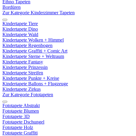
Ethno Tapeten
Bordüren
Zur Kategorie Kinderzimmer Tapeten
Kindertapete Tiere
Kindertapete Dino
Kindertapete Wald
Kindertapete Wolken + Himmel
Kindertapete Regenbogen
Kindertapete Graffiti + Comic Art
Kindertapete Sterne + Weltraum
Kindertapete Fantasy
Kindertapete Prinzessin
Kindertapete Streifen
Kindertapete Punkte + Kreise
Kindertapete Ballons + Flugzeuge
Kindertapete Zirkus
Zur Kategorie Fototapeten
Fototapete Abstrakt
Fototapete Blumen
Fototapete 3D
Fototapete Dschungel
Fototapete Holz
Fototapete Graffiti