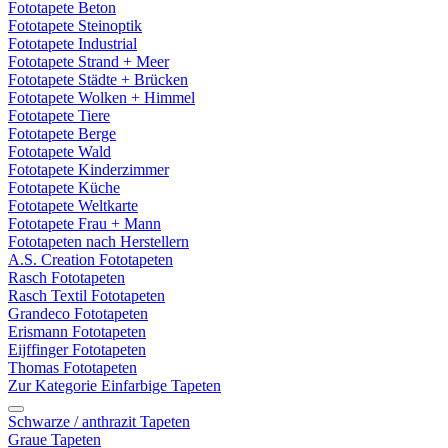
Fototapete Beton
Fototapete Steinoptik
Fototapete Industrial
Fototapete Strand + Meer
Fototapete Städte + Brücken
Fototapete Wolken + Himmel
Fototapete Tiere
Fototapete Berge
Fototapete Wald
Fototapete Kinderzimmer
Fototapete Küche
Fototapete Weltkarte
Fototapete Frau + Mann
Fototapeten nach Herstellern
A.S. Creation Fototapeten
Rasch Fototapeten
Rasch Textil Fototapeten
Grandeco Fototapeten
Erismann Fototapeten
Eijffinger Fototapeten
Thomas Fototapeten
Zur Kategorie Einfarbige Tapeten
Schwarze / anthrazit Tapeten
Graue Tapeten