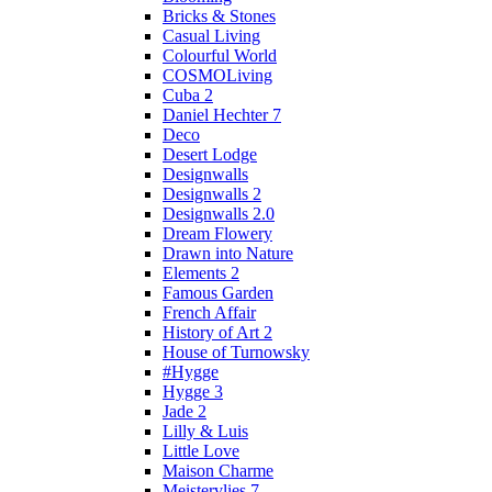
Bricks & Stones
Casual Living
Colourful World
COSMOLiving
Cuba 2
Daniel Hechter 7
Deco
Desert Lodge
Designwalls
Designwalls 2
Designwalls 2.0
Dream Flowery
Drawn into Nature
Elements 2
Famous Garden
French Affair
History of Art 2
House of Turnowsky
#Hygge
Hygge 3
Jade 2
Lilly & Luis
Little Love
Maison Charme
Meistervlies 7