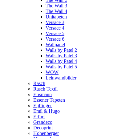
The Wall 2
The Wall 3
The Wall 4
Unitapeten
Versace 3
Versace 4
Versace 5
Versace 6
Wallpanel
Walls by Patel 2
Walls by Patel 3
Walls by Patel 4
Walls by Patel 5
WOW
Leinwandbilder
Rasch
Rasch Textil
Erismann
Essener Tapeten
Eijffinger
Emil & Hugo
Erfurt
Grandeco
Decoprint
Hohenberger