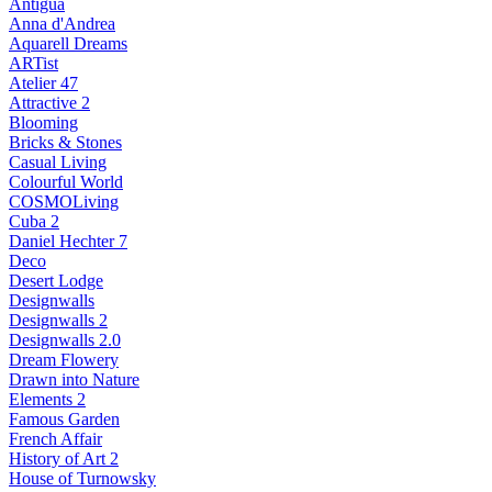
Antigua
Anna d'Andrea
Aquarell Dreams
ARTist
Atelier 47
Attractive 2
Blooming
Bricks & Stones
Casual Living
Colourful World
COSMOLiving
Cuba 2
Daniel Hechter 7
Deco
Desert Lodge
Designwalls
Designwalls 2
Designwalls 2.0
Dream Flowery
Drawn into Nature
Elements 2
Famous Garden
French Affair
History of Art 2
House of Turnowsky