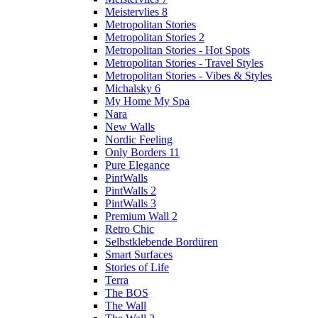
Meistervlies 8
Metropolitan Stories
Metropolitan Stories 2
Metropolitan Stories - Hot Spots
Metropolitan Stories - Travel Styles
Metropolitan Stories - Vibes & Styles
Michalsky 6
My Home My Spa
Nara
New Walls
Nordic Feeling
Only Borders 11
Pure Elegance
PintWalls
PintWalls 2
PintWalls 3
Premium Wall 2
Retro Chic
Selbstklebende Bordüren
Smart Surfaces
Stories of Life
Terra
The BOS
The Wall