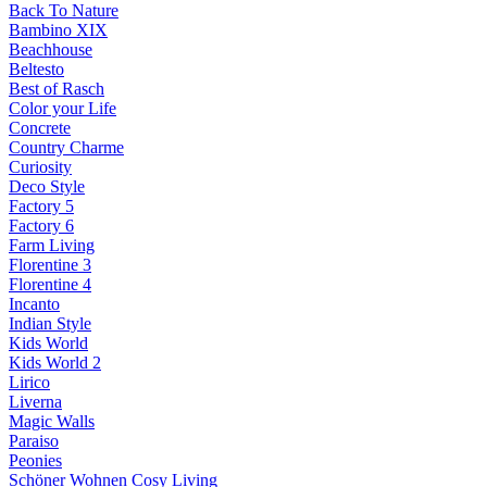
Back To Nature
Bambino XIX
Beachhouse
Beltesto
Best of Rasch
Color your Life
Concrete
Country Charme
Curiosity
Deco Style
Factory 5
Factory 6
Farm Living
Florentine 3
Florentine 4
Incanto
Indian Style
Kids World
Kids World 2
Lirico
Liverna
Magic Walls
Paraiso
Peonies
Schöner Wohnen Cosy Living