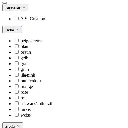
Hersteller
A.S. Création
Farbe
beige/creme
blau
braun
gelb
grau
grün
lila/pink
multicolour
orange
rose
rot
schwarz/anthrazit
türkis
weiss
Größe