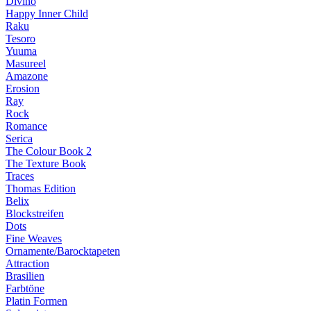
Divino
Happy Inner Child
Raku
Tesoro
Yuuma
Masureel
Amazone
Erosion
Ray
Rock
Romance
Serica
The Colour Book 2
The Texture Book
Traces
Thomas Edition
Belix
Blockstreifen
Dots
Fine Weaves
Ornamente/Barocktapeten
Attraction
Brasilien
Farbtöne
Platin Formen