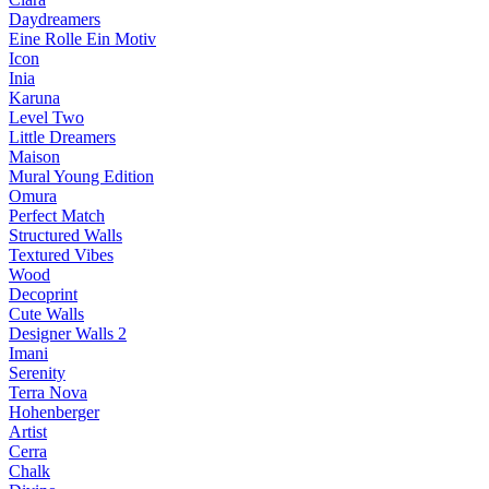
Daydreamers
Eine Rolle Ein Motiv
Icon
Inia
Karuna
Level Two
Little Dreamers
Maison
Mural Young Edition
Omura
Perfect Match
Structured Walls
Textured Vibes
Wood
Decoprint
Cute Walls
Designer Walls 2
Imani
Serenity
Terra Nova
Hohenberger
Artist
Cerra
Chalk