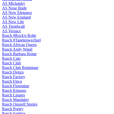
AS Michalsky
AS Neue Bude
AS New Elegance
AS New England
AS New Life
AS Trendwall
AS Versace
Rasch #Rock'n Rolle
Rasch #Tapetenwechsel
Rasch African Queen
Rasch Andy Wand
Rasch Barbara Home
Rasch Cato
Rasch Club
Rasch Club Botanique
Rasch Denzo
Rasch Factory
Rasch Finca
Rasch Florentine
Rasch Kimono
Rasch Linares
Rasch Mandalay
Rasch Onszelf Stories
Rasch Poetry
Rasch Saphira