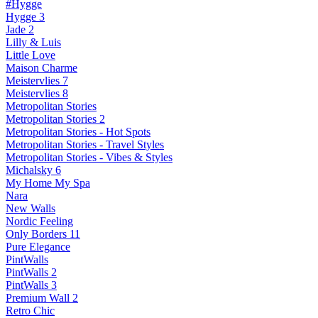
#Hygge
Hygge 3
Jade 2
Lilly & Luis
Little Love
Maison Charme
Meistervlies 7
Meistervlies 8
Metropolitan Stories
Metropolitan Stories 2
Metropolitan Stories - Hot Spots
Metropolitan Stories - Travel Styles
Metropolitan Stories - Vibes & Styles
Michalsky 6
My Home My Spa
Nara
New Walls
Nordic Feeling
Only Borders 11
Pure Elegance
PintWalls
PintWalls 2
PintWalls 3
Premium Wall 2
Retro Chic