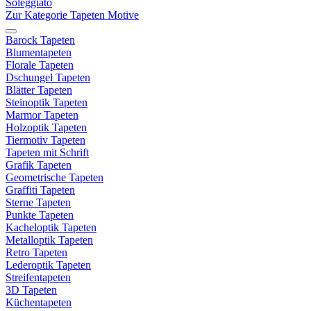
Soleggiato
Zur Kategorie Tapeten Motive
Barock Tapeten
Blumentapeten
Florale Tapeten
Dschungel Tapeten
Blätter Tapeten
Steinoptik Tapeten
Marmor Tapeten
Holzoptik Tapeten
Tiermotiv Tapeten
Tapeten mit Schrift
Grafik Tapeten
Geometrische Tapeten
Graffiti Tapeten
Sterne Tapeten
Punkte Tapeten
Kacheloptik Tapeten
Metalloptik Tapeten
Retro Tapeten
Lederoptik Tapeten
Streifentapeten
3D Tapeten
Küchentapeten