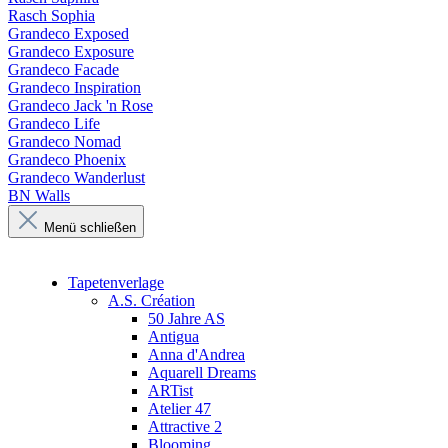
Rasch Sophia
Grandeco Exposed
Grandeco Exposure
Grandeco Facade
Grandeco Inspiration
Grandeco Jack 'n Rose
Grandeco Life
Grandeco Nomad
Grandeco Phoenix
Grandeco Wanderlust
BN Walls
Menü schließen
Tapetenverlage
A.S. Création
50 Jahre AS
Antigua
Anna d'Andrea
Aquarell Dreams
ARTist
Atelier 47
Attractive 2
Blooming