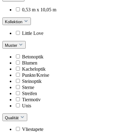
0,53 m x 10,05 m
Kollektion
Little Love
Muster
Betonoptik
Blumen
Kacheloptik
Punkte/Kreise
Steinoptik
Sterne
Streifen
Tiermotiv
Unis
Qualität
Vliestapete