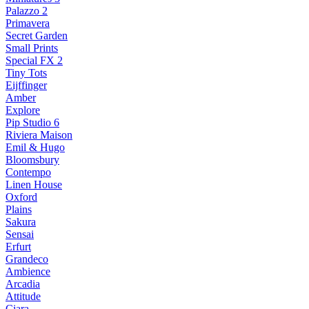
Palazzo 2
Primavera
Secret Garden
Small Prints
Special FX 2
Tiny Tots
Eijffinger
Amber
Explore
Pip Studio 6
Riviera Maison
Emil & Hugo
Bloomsbury
Contempo
Linen House
Oxford
Plains
Sakura
Sensai
Erfurt
Grandeco
Ambience
Arcadia
Attitude
Ciara