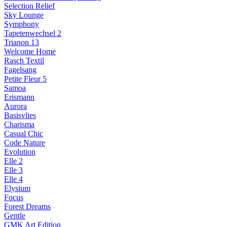
Selection Relief
Sky Lounge
Symphony
Tapetenwechsel 2
Trianon 13
Welcome Home
Rasch Textil
Fagelsang
Petite Fleur 5
Samoa
Erismann
Aurora
Basisvlies
Charisma
Casual Chic
Code Nature
Evolution
Elle 2
Elle 3
Elle 4
Elysium
Focus
Forest Dreams
Gentle
GMK Art Edition