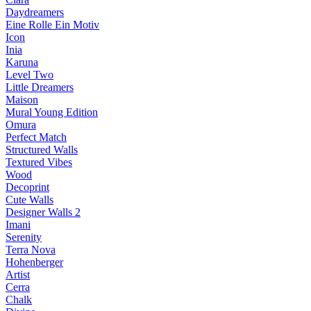
Daydreamers
Eine Rolle Ein Motiv
Icon
Inia
Karuna
Level Two
Little Dreamers
Maison
Mural Young Edition
Omura
Perfect Match
Structured Walls
Textured Vibes
Wood
Decoprint
Cute Walls
Designer Walls 2
Imani
Serenity
Terra Nova
Hohenberger
Artist
Cerra
Chalk