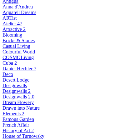
Antigua
Anna d'Andrea
Aquarell Dreams
ARTist
Atelier 47
Attractive 2
Blooming
Bricks & Stones
Casual Living
Colourful World
COSMOLiving
Cuba 2
Daniel Hechter 7
Deco
Desert Lodge
Designwalls
Designwalls 2
Designwalls 2.0
Dream Flowery
Drawn into Nature
Elements 2
Famous Garden
French Affair
History of Art 2
House of Turnowsky