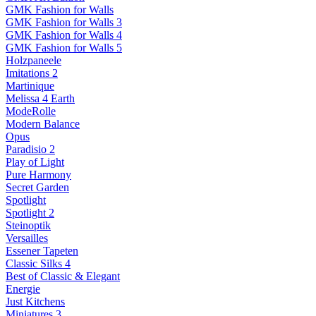
GMK Fashion for Walls
GMK Fashion for Walls 3
GMK Fashion for Walls 4
GMK Fashion for Walls 5
Holzpaneele
Imitations 2
Martinique
Melissa 4 Earth
ModeRolle
Modern Balance
Opus
Paradisio 2
Play of Light
Pure Harmony
Secret Garden
Spotlight
Spotlight 2
Steinoptik
Versailles
Essener Tapeten
Classic Silks 4
Best of Classic & Elegant
Energie
Just Kitchens
Miniatures 3