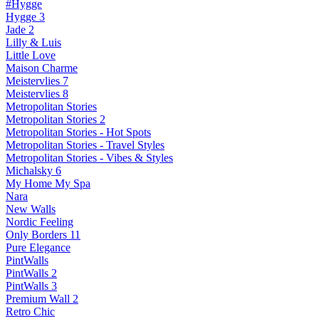
#Hygge
Hygge 3
Jade 2
Lilly & Luis
Little Love
Maison Charme
Meistervlies 7
Meistervlies 8
Metropolitan Stories
Metropolitan Stories 2
Metropolitan Stories - Hot Spots
Metropolitan Stories - Travel Styles
Metropolitan Stories - Vibes & Styles
Michalsky 6
My Home My Spa
Nara
New Walls
Nordic Feeling
Only Borders 11
Pure Elegance
PintWalls
PintWalls 2
PintWalls 3
Premium Wall 2
Retro Chic