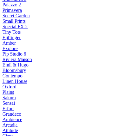
Palazzo 2
Primavera
Secret Garden
Small Prints
Special FX 2
Tiny Tots
Eijffinger
Amber
Explore
Pip Studio 6
Riviera Maison
Emil & Hugo
Bloomsbury
Contempo
Linen House
Oxford
Plains
Sakura
Sensai
Erfurt
Grandeco
Ambience
Arcadia
Attitude
Ciara