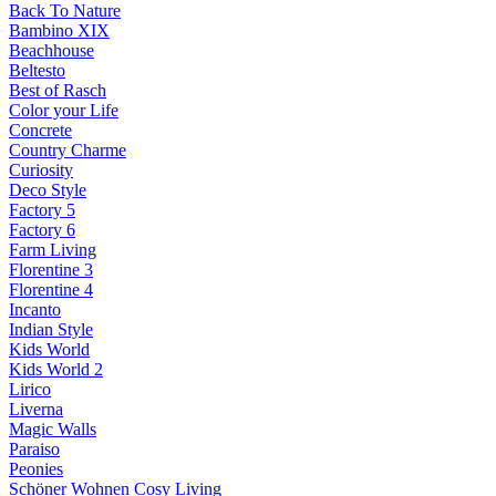
Back To Nature
Bambino XIX
Beachhouse
Beltesto
Best of Rasch
Color your Life
Concrete
Country Charme
Curiosity
Deco Style
Factory 5
Factory 6
Farm Living
Florentine 3
Florentine 4
Incanto
Indian Style
Kids World
Kids World 2
Lirico
Liverna
Magic Walls
Paraiso
Peonies
Schöner Wohnen Cosy Living