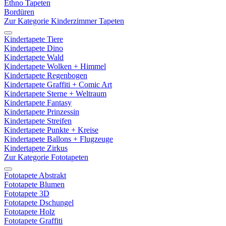
Ethno Tapeten
Bordüren
Zur Kategorie Kinderzimmer Tapeten
Kindertapete Tiere
Kindertapete Dino
Kindertapete Wald
Kindertapete Wolken + Himmel
Kindertapete Regenbogen
Kindertapete Graffiti + Comic Art
Kindertapete Sterne + Weltraum
Kindertapete Fantasy
Kindertapete Prinzessin
Kindertapete Streifen
Kindertapete Punkte + Kreise
Kindertapete Ballons + Flugzeuge
Kindertapete Zirkus
Zur Kategorie Fototapeten
Fototapete Abstrakt
Fototapete Blumen
Fototapete 3D
Fototapete Dschungel
Fototapete Holz
Fototapete Graffiti