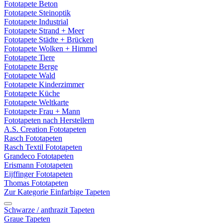
Fototapete Beton
Fototapete Steinoptik
Fototapete Industrial
Fototapete Strand + Meer
Fototapete Städte + Brücken
Fototapete Wolken + Himmel
Fototapete Tiere
Fototapete Berge
Fototapete Wald
Fototapete Kinderzimmer
Fototapete Küche
Fototapete Weltkarte
Fototapete Frau + Mann
Fototapeten nach Herstellern
A.S. Creation Fototapeten
Rasch Fototapeten
Rasch Textil Fototapeten
Grandeco Fototapeten
Erismann Fototapeten
Eijffinger Fototapeten
Thomas Fototapeten
Zur Kategorie Einfarbige Tapeten
Schwarze / anthrazit Tapeten
Graue Tapeten