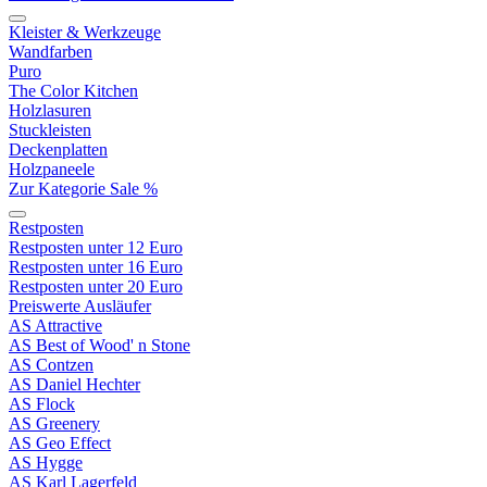
Kleister & Werkzeuge
Wandfarben
Puro
The Color Kitchen
Holzlasuren
Stuckleisten
Deckenplatten
Holzpaneele
Zur Kategorie Sale %
Restposten
Restposten unter 12 Euro
Restposten unter 16 Euro
Restposten unter 20 Euro
Preiswerte Ausläufer
AS Attractive
AS Best of Wood' n Stone
AS Contzen
AS Daniel Hechter
AS Flock
AS Greenery
AS Geo Effect
AS Hygge
AS Karl Lagerfeld