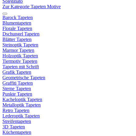
Soleggiato
Zur Kategorie Tapeten Motive
Barock Tapeten
Blumentapeten
Florale Tapeten
Dschungel Tapeten
Blätter Tapeten
Steinoptik Tapeten
Marmor Tapeten
Holzoptik Tapeten
Tiermotiv Tapeten
Tapeten mit Schrift
Grafik Tapeten
Geometrische Tapeten
Graffiti Tapeten
Sterne Tapeten
Punkte Tapeten
Kacheloptik Tapeten
Metalloptik Tapeten
Retro Tapeten
Lederoptik Tapeten
Streifentapeten
3D Tapeten
Küchentapeten