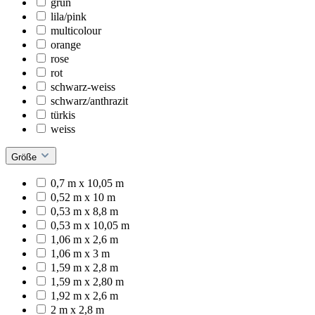
grün
lila/pink
multicolour
orange
rose
rot
schwarz-weiss
schwarz/anthrazit
türkis
weiss
Größe
0,7 m x 10,05 m
0,52 m x 10 m
0,53 m x 8,8 m
0,53 m x 10,05 m
1,06 m x 2,6 m
1,06 m x 3 m
1,59 m x 2,8 m
1,59 m x 2,80 m
1,92 m x 2,6 m
2 m x 2,8 m