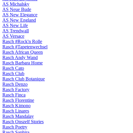
AS Michalsky
AS Neue Bude
AS New Elegance
AS New England
AS New Life
AS Trendwall
AS Versace
Rasch #Rock'n Rolle
Rasch #Tapetenwechsel
Rasch African Queen
Rasch Andy Wand
Rasch Barbara Home
Rasch Cato
Rasch Club
Rasch Club Botanique
Rasch Denzo
Rasch Factory
Rasch Finca
Rasch Florentine
Rasch Kimono
Rasch Linares
Rasch Mandalay
Rasch Onszelf Stories
Rasch Poetry
Rasch Saphira