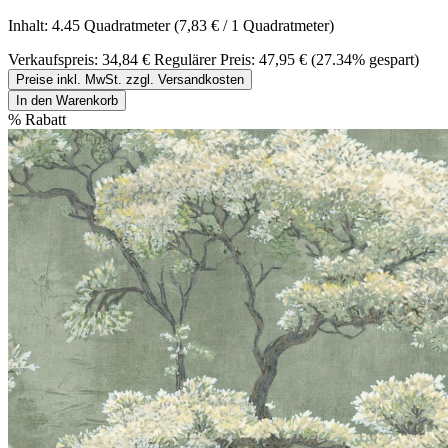
Inhalt:
4.45 Quadratmeter
(7,83 € / 1 Quadratmeter)
Verkaufspreis:
34,84 €
Regulärer Preis:
47,95 €
(27.34% gespart)
Preise inkl. MwSt. zzgl. Versandkosten
In den Warenkorb
%
Rabatt