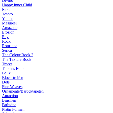
Divino
Happy Inner Child
Raku
Tesoro
Yuuma
Masureel
Amazone
Erosion
Ray
Rock
Romance
Serica
The Colour Book 2
The Texture Book
Traces
Thomas Edition
Belix
Blockstreifen
Dots
Fine Weaves
Ornamente/Barocktapeten
Attraction
Brasilien
Farbtöne
Platin Formen