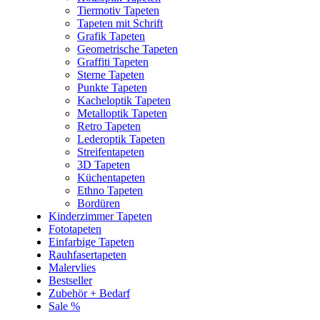
Tiermotiv Tapeten
Tapeten mit Schrift
Grafik Tapeten
Geometrische Tapeten
Graffiti Tapeten
Sterne Tapeten
Punkte Tapeten
Kacheloptik Tapeten
Metalloptik Tapeten
Retro Tapeten
Lederoptik Tapeten
Streifentapeten
3D Tapeten
Küchentapeten
Ethno Tapeten
Bordüren
Kinderzimmer Tapeten
Fototapeten
Einfarbige Tapeten
Rauhfasertapeten
Malervlies
Bestseller
Zubehör + Bedarf
Sale %