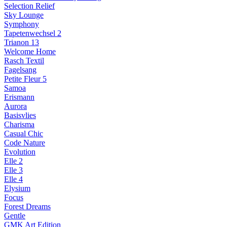
Selection Relief
Sky Lounge
Symphony
Tapetenwechsel 2
Trianon 13
Welcome Home
Rasch Textil
Fagelsang
Petite Fleur 5
Samoa
Erismann
Aurora
Basisvlies
Charisma
Casual Chic
Code Nature
Evolution
Elle 2
Elle 3
Elle 4
Elysium
Focus
Forest Dreams
Gentle
GMK Art Edition