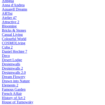
Antigua
Anna d'Andrea
Aquarell Dreams
ARTist
Atelier 47
Attractive 2
Blooming
Bricks & Stones
Casual Living
Colourful World
COSMOLiving
Cuba 2
Daniel Hechter 7
Deco
Desert Lodge
Designwalls
Designwalls 2
Designwalls 2.0
Dream Flowery
Drawn into Nature
Elements 2
Famous Garden
French Affair
History of Art 2
House of Turnowsky