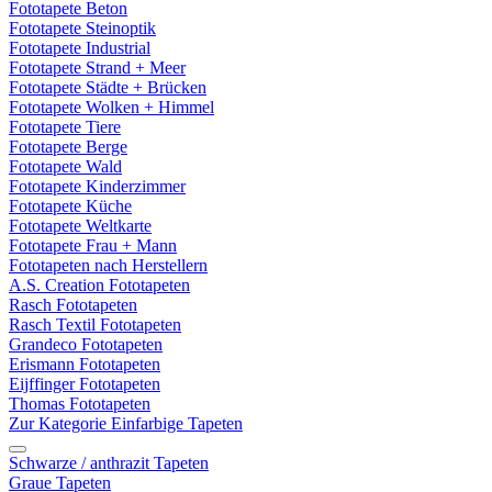
Fototapete Beton
Fototapete Steinoptik
Fototapete Industrial
Fototapete Strand + Meer
Fototapete Städte + Brücken
Fototapete Wolken + Himmel
Fototapete Tiere
Fototapete Berge
Fototapete Wald
Fototapete Kinderzimmer
Fototapete Küche
Fototapete Weltkarte
Fototapete Frau + Mann
Fototapeten nach Herstellern
A.S. Creation Fototapeten
Rasch Fototapeten
Rasch Textil Fototapeten
Grandeco Fototapeten
Erismann Fototapeten
Eijffinger Fototapeten
Thomas Fototapeten
Zur Kategorie Einfarbige Tapeten
Schwarze / anthrazit Tapeten
Graue Tapeten