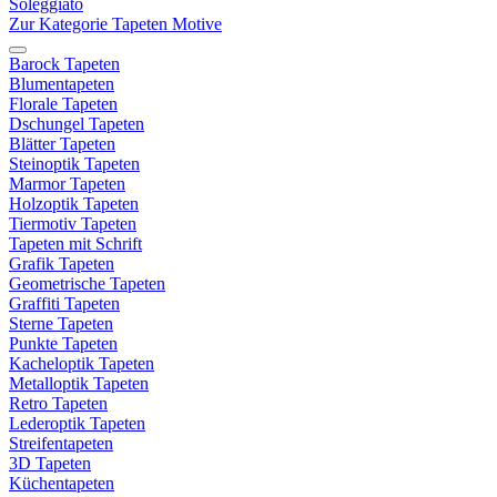
Soleggiato
Zur Kategorie Tapeten Motive
Barock Tapeten
Blumentapeten
Florale Tapeten
Dschungel Tapeten
Blätter Tapeten
Steinoptik Tapeten
Marmor Tapeten
Holzoptik Tapeten
Tiermotiv Tapeten
Tapeten mit Schrift
Grafik Tapeten
Geometrische Tapeten
Graffiti Tapeten
Sterne Tapeten
Punkte Tapeten
Kacheloptik Tapeten
Metalloptik Tapeten
Retro Tapeten
Lederoptik Tapeten
Streifentapeten
3D Tapeten
Küchentapeten