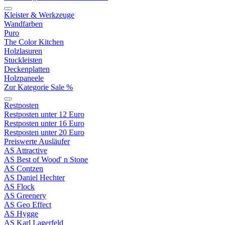
Kleister & Werkzeuge
Wandfarben
Puro
The Color Kitchen
Holzlasuren
Stuckleisten
Deckenplatten
Holzpaneele
Zur Kategorie Sale %
Restposten
Restposten unter 12 Euro
Restposten unter 16 Euro
Restposten unter 20 Euro
Preiswerte Ausläufer
AS Attractive
AS Best of Wood' n Stone
AS Contzen
AS Daniel Hechter
AS Flock
AS Greenery
AS Geo Effect
AS Hygge
AS Karl Lagerfeld