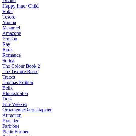
Divino
Happy Inner Child
Raku
Tesoro
Yuuma
Masureel
Amazone
Erosion
Ray
Rock
Romance
Serica
The Colour Book 2
The Texture Book
Traces
Thomas Edition
Belix
Blockstreifen
Dots
Fine Weaves
Ornamente/Barocktapeten
Attraction
Brasilien
Farbtöne
Platin Formen