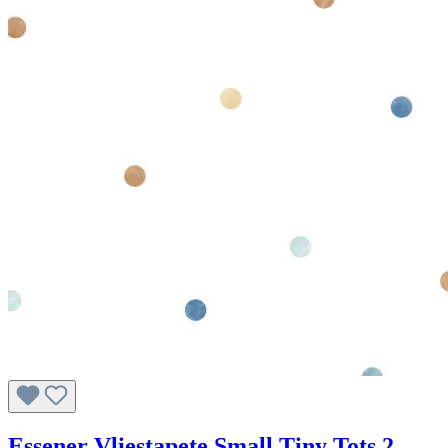
Essener Vliestapete Small Tiny Tots 2