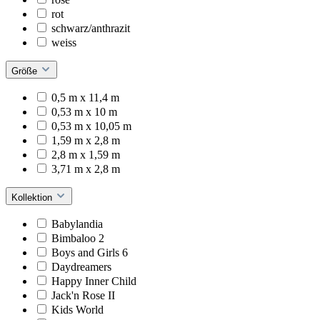
rot
schwarz/anthrazit
weiss
Größe
0,5 m x 11,4 m
0,53 m x 10 m
0,53 m x 10,05 m
1,59 m x 2,8 m
2,8 m x 1,59 m
3,71 m x 2,8 m
Kollektion
Babylandia
Bimbaloo 2
Boys and Girls 6
Daydreamers
Happy Inner Child
Jack'n Rose II
Kids World