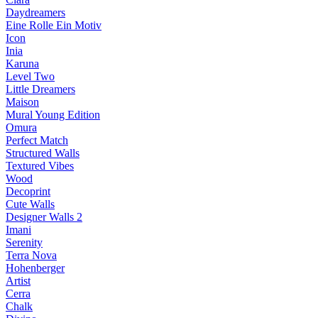
Daydreamers
Eine Rolle Ein Motiv
Icon
Inia
Karuna
Level Two
Little Dreamers
Maison
Mural Young Edition
Omura
Perfect Match
Structured Walls
Textured Vibes
Wood
Decoprint
Cute Walls
Designer Walls 2
Imani
Serenity
Terra Nova
Hohenberger
Artist
Cerra
Chalk