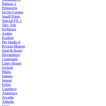
Palazzo 2
Primavera
Secret Garden
Small Prints
Special FX 2
Tiny Tots
Eijffinger
Amber
Explore
Pip Studio 6
Riviera Maison
Emil & Hugo
Bloomsbury
Contempo
Linen House
Oxford
Plains
Sakura
Sensai
Erfurt
Grandeco
Ambience
Arcadia
Attitude
Ciara