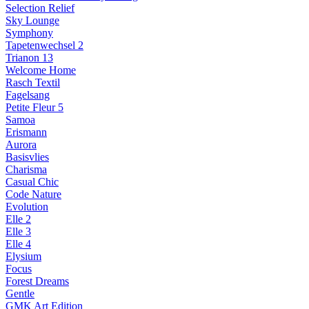
Selection Relief
Sky Lounge
Symphony
Tapetenwechsel 2
Trianon 13
Welcome Home
Rasch Textil
Fagelsang
Petite Fleur 5
Samoa
Erismann
Aurora
Basisvlies
Charisma
Casual Chic
Code Nature
Evolution
Elle 2
Elle 3
Elle 4
Elysium
Focus
Forest Dreams
Gentle
GMK Art Edition