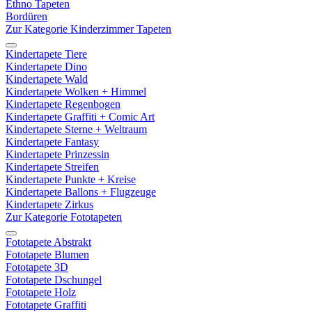
Ethno Tapeten
Bordüren
Zur Kategorie Kinderzimmer Tapeten
Kindertapete Tiere
Kindertapete Dino
Kindertapete Wald
Kindertapete Wolken + Himmel
Kindertapete Regenbogen
Kindertapete Graffiti + Comic Art
Kindertapete Sterne + Weltraum
Kindertapete Fantasy
Kindertapete Prinzessin
Kindertapete Streifen
Kindertapete Punkte + Kreise
Kindertapete Ballons + Flugzeuge
Kindertapete Zirkus
Zur Kategorie Fototapeten
Fototapete Abstrakt
Fototapete Blumen
Fototapete 3D
Fototapete Dschungel
Fototapete Holz
Fototapete Graffiti