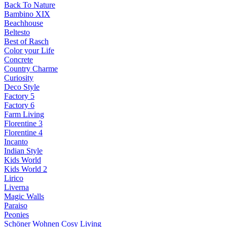
Back To Nature
Bambino XIX
Beachhouse
Beltesto
Best of Rasch
Color your Life
Concrete
Country Charme
Curiosity
Deco Style
Factory 5
Factory 6
Farm Living
Florentine 3
Florentine 4
Incanto
Indian Style
Kids World
Kids World 2
Lirico
Liverna
Magic Walls
Paraiso
Peonies
Schöner Wohnen Cosy Living