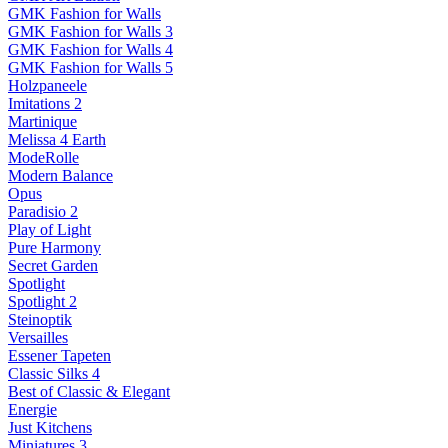
GMK Fashion for Walls
GMK Fashion for Walls 3
GMK Fashion for Walls 4
GMK Fashion for Walls 5
Holzpaneele
Imitations 2
Martinique
Melissa 4 Earth
ModeRolle
Modern Balance
Opus
Paradisio 2
Play of Light
Pure Harmony
Secret Garden
Spotlight
Spotlight 2
Steinoptik
Versailles
Essener Tapeten
Classic Silks 4
Best of Classic & Elegant
Energie
Just Kitchens
Miniatures 3