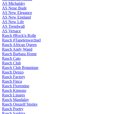
AS Michalsky
AS Neue Bude
AS New Elegance
AS New England
AS New Life
AS Trendwall
AS Versace
Rasch #Rock'n Rolle
Rasch #Tapetenwechsel
Rasch African Queen
Rasch Andy Wand
Rasch Barbara Home
Rasch Cato
Rasch Club
Rasch Club Botanique
Rasch Denzo
Rasch Factory
Rasch Finca
Rasch Florentine
Rasch Kimono
Rasch Linares
Rasch Mandalay
Rasch Onszelf Stories
Rasch Poetry
Rasch Saphira