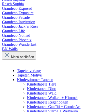
Rasch Sophia
Grandeco Exposed
Grandeco Exposure
Grandeco Facade
Grandeco Inspiration
Grandeco Jack 'n Rose
Grandeco Life
Grandeco Nomad
Grandeco Phoenix
Grandeco Wanderlust
BN Walls
Menü schließen
Tapetenverlage
Tapeten Motive
Kinderzimmer Tapeten
Kindertapete Tiere
Kindertapete Dino
Kindertapete Wald
Kindertapete Wolken + Himmel
Kindertapete Regenbogen
Kindertapete Graffiti + Comic Art
Kindertapete Sterne + Weltraum