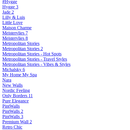
#Hygge
Hygge 3
Jade 2
Lilly & Luis
Little Love
Maison Charme
Meistervlies 7
Meistervlies 8
Metropolitan Stories
Metropolitan Stories 2
Metropolitan Stories - Hot Spots
Metropolitan Stories - Travel Styles
Metropolitan Stories - Vibes & Styles
Michalsky 6
My Home My Spa
Nara
New Walls
Nordic Feeling
Only Borders 11
Pure Elegance
PintWalls
PintWalls 2
PintWalls 3
Premium Wall 2
Retro Chic