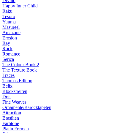
Divino
Happy Inner Child
Raku
Tesoro
Yuuma
Masureel
Amazone
Erosion
Ray
Rock
Romance
Serica
The Colour Book 2
The Texture Book
Traces
Thomas Edition
Belix
Blockstreifen
Dots
Fine Weaves
Ornamente/Barocktapeten
Attraction
Brasilien
Farbtöne
Platin Formen