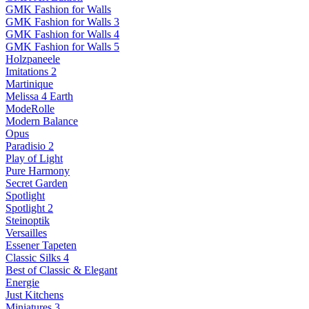
GMK Fashion for Walls
GMK Fashion for Walls 3
GMK Fashion for Walls 4
GMK Fashion for Walls 5
Holzpaneele
Imitations 2
Martinique
Melissa 4 Earth
ModeRolle
Modern Balance
Opus
Paradisio 2
Play of Light
Pure Harmony
Secret Garden
Spotlight
Spotlight 2
Steinoptik
Versailles
Essener Tapeten
Classic Silks 4
Best of Classic & Elegant
Energie
Just Kitchens
Miniatures 3