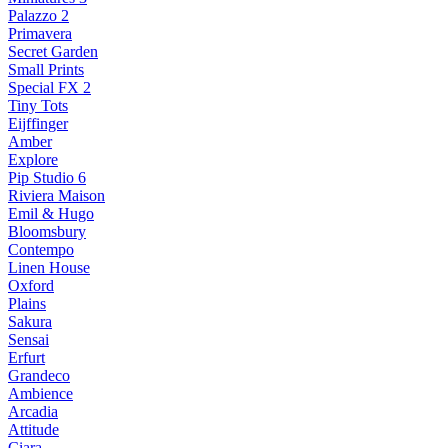
Palazzo 2
Primavera
Secret Garden
Small Prints
Special FX 2
Tiny Tots
Eijffinger
Amber
Explore
Pip Studio 6
Riviera Maison
Emil & Hugo
Bloomsbury
Contempo
Linen House
Oxford
Plains
Sakura
Sensai
Erfurt
Grandeco
Ambience
Arcadia
Attitude
Ciara