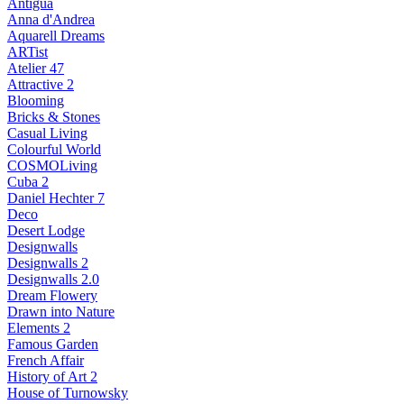
Antigua
Anna d'Andrea
Aquarell Dreams
ARTist
Atelier 47
Attractive 2
Blooming
Bricks & Stones
Casual Living
Colourful World
COSMOLiving
Cuba 2
Daniel Hechter 7
Deco
Desert Lodge
Designwalls
Designwalls 2
Designwalls 2.0
Dream Flowery
Drawn into Nature
Elements 2
Famous Garden
French Affair
History of Art 2
House of Turnowsky