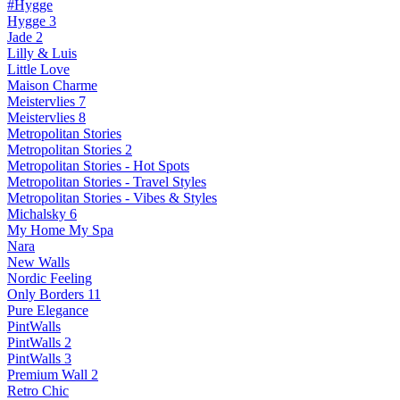
#Hygge
Hygge 3
Jade 2
Lilly & Luis
Little Love
Maison Charme
Meistervlies 7
Meistervlies 8
Metropolitan Stories
Metropolitan Stories 2
Metropolitan Stories - Hot Spots
Metropolitan Stories - Travel Styles
Metropolitan Stories - Vibes & Styles
Michalsky 6
My Home My Spa
Nara
New Walls
Nordic Feeling
Only Borders 11
Pure Elegance
PintWalls
PintWalls 2
PintWalls 3
Premium Wall 2
Retro Chic