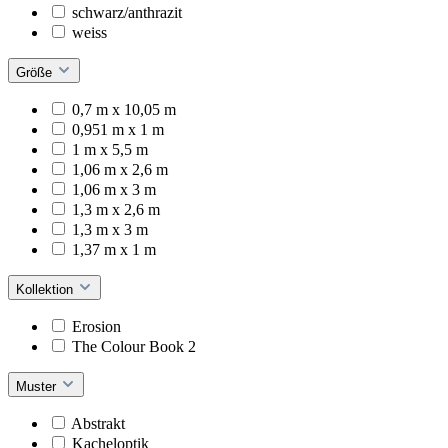
schwarz/anthrazit
weiss
Größe
0,7 m x 10,05 m
0,951 m x 1 m
1 m x 5,5 m
1,06 m x 2,6 m
1,06 m x 3 m
1,3 m x 2,6 m
1,3 m x 3 m
1,37 m x 1 m
Kollektion
Erosion
The Colour Book 2
Muster
Abstrakt
Kacheloptik