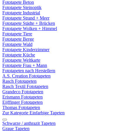
Fototapete Beton
Fototapete Steinoptik
Fototapete Industrial
Fototapete Strand + Meer
Fototapete Städte + Brücken
Fototapete Wolken + Himmel
Fototapete Tiere
Fototapete Berge
Fototapete Wald
Fototapete Kinderzimmer
Fototapete Küche
Fototapete Weltkarte
Fototapete Frau + Mann
Fototapeten nach Herstellern
A.S. Creation Fototapeten
Rasch Fototapeten
Rasch Textil Fototapeten
Grandeco Fototapeten
Erismann Fototapeten
Eijffinger Fototapeten
Thomas Fototapeten
Zur Kategorie Einfarbige Tapeten
Schwarze / anthrazit Tapeten
Graue Tapeten