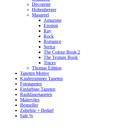
Decoprint
Hohenberger
Masureel
Amazone
Erosion
Ray
Rock
Romance
Serica
The Colour Book 2
The Texture Book
Traces
Thomas Edition
Tapeten Motive
Kinderzimmer Tapeten
Fototapeten
Einfarbige Tapeten
Rauhfasertapeten
Malervlies
Bestseller
Zubehör + Bedarf
Sale %