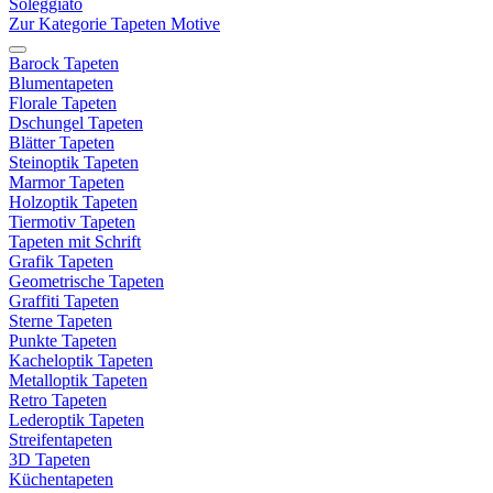
Soleggiato
Zur Kategorie Tapeten Motive
Barock Tapeten
Blumentapeten
Florale Tapeten
Dschungel Tapeten
Blätter Tapeten
Steinoptik Tapeten
Marmor Tapeten
Holzoptik Tapeten
Tiermotiv Tapeten
Tapeten mit Schrift
Grafik Tapeten
Geometrische Tapeten
Graffiti Tapeten
Sterne Tapeten
Punkte Tapeten
Kacheloptik Tapeten
Metalloptik Tapeten
Retro Tapeten
Lederoptik Tapeten
Streifentapeten
3D Tapeten
Küchentapeten