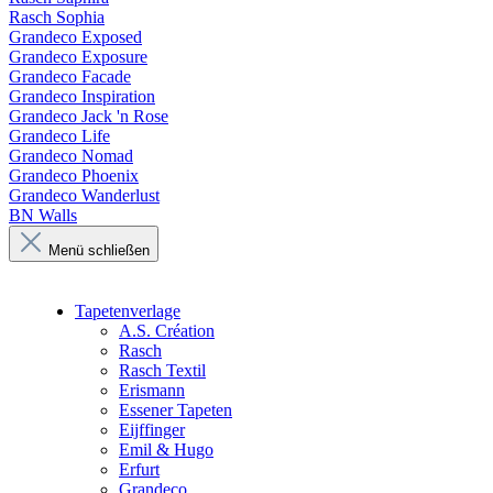
Rasch Sophia
Grandeco Exposed
Grandeco Exposure
Grandeco Facade
Grandeco Inspiration
Grandeco Jack 'n Rose
Grandeco Life
Grandeco Nomad
Grandeco Phoenix
Grandeco Wanderlust
BN Walls
Menü schließen
Tapetenverlage
A.S. Création
Rasch
Rasch Textil
Erismann
Essener Tapeten
Eijffinger
Emil & Hugo
Erfurt
Grandeco