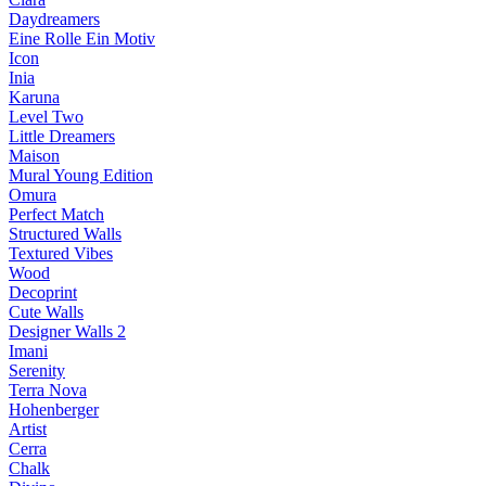
Daydreamers
Eine Rolle Ein Motiv
Icon
Inia
Karuna
Level Two
Little Dreamers
Maison
Mural Young Edition
Omura
Perfect Match
Structured Walls
Textured Vibes
Wood
Decoprint
Cute Walls
Designer Walls 2
Imani
Serenity
Terra Nova
Hohenberger
Artist
Cerra
Chalk