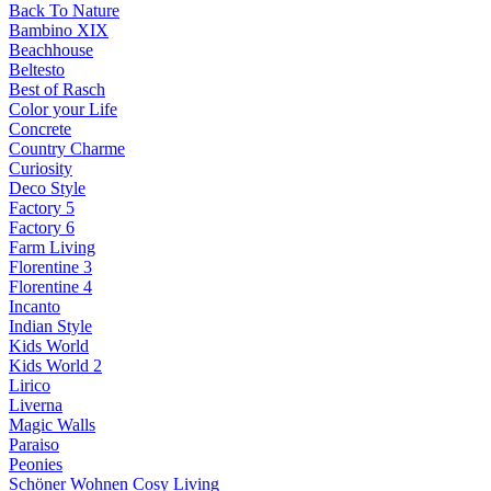
Back To Nature
Bambino XIX
Beachhouse
Beltesto
Best of Rasch
Color your Life
Concrete
Country Charme
Curiosity
Deco Style
Factory 5
Factory 6
Farm Living
Florentine 3
Florentine 4
Incanto
Indian Style
Kids World
Kids World 2
Lirico
Liverna
Magic Walls
Paraiso
Peonies
Schöner Wohnen Cosy Living