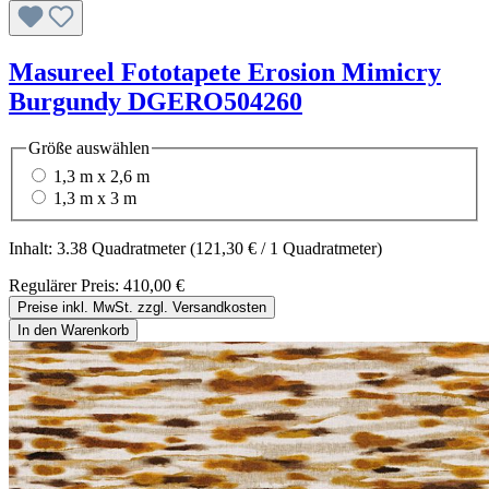
Masureel Fototapete Erosion Mimicry
Burgundy DGERO504260
Größe
auswählen
1,3 m x 2,6 m
1,3 m x 3 m
Inhalt:
3.38 Quadratmeter
(121,30 € / 1 Quadratmeter)
Regulärer Preis:
410,00 €
Preise inkl. MwSt. zzgl. Versandkosten
In den Warenkorb