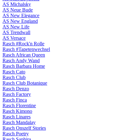
AS Michalsky
AS Neue Bude
AS New Elegance
AS New England
AS New Life
AS Trendwall
AS Versace
Rasch #Rock'n Rolle
Rasch #Tapetenwechsel
Rasch African Queen
Rasch Andy Wand
Rasch Barbara Home
Rasch Cato
Rasch Club
Rasch Club Botanique
Rasch Denzo
Rasch Factory
Rasch Finca
Rasch Florentine
Rasch Kimono
Rasch Linares
Rasch Mandalay
Rasch Onszelf Stories
Rasch Poetry
Rasch Saphira