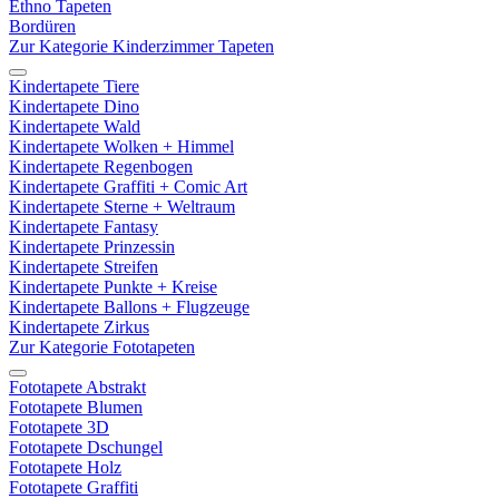
Ethno Tapeten
Bordüren
Zur Kategorie Kinderzimmer Tapeten
Kindertapete Tiere
Kindertapete Dino
Kindertapete Wald
Kindertapete Wolken + Himmel
Kindertapete Regenbogen
Kindertapete Graffiti + Comic Art
Kindertapete Sterne + Weltraum
Kindertapete Fantasy
Kindertapete Prinzessin
Kindertapete Streifen
Kindertapete Punkte + Kreise
Kindertapete Ballons + Flugzeuge
Kindertapete Zirkus
Zur Kategorie Fototapeten
Fototapete Abstrakt
Fototapete Blumen
Fototapete 3D
Fototapete Dschungel
Fototapete Holz
Fototapete Graffiti