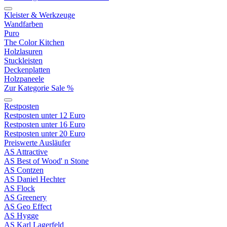
Kleister & Werkzeuge
Wandfarben
Puro
The Color Kitchen
Holzlasuren
Stuckleisten
Deckenplatten
Holzpaneele
Zur Kategorie Sale %
Restposten
Restposten unter 12 Euro
Restposten unter 16 Euro
Restposten unter 20 Euro
Preiswerte Ausläufer
AS Attractive
AS Best of Wood' n Stone
AS Contzen
AS Daniel Hechter
AS Flock
AS Greenery
AS Geo Effect
AS Hygge
AS Karl Lagerfeld