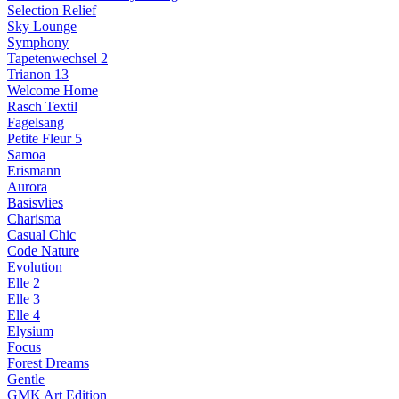
Selection Relief
Sky Lounge
Symphony
Tapetenwechsel 2
Trianon 13
Welcome Home
Rasch Textil
Fagelsang
Petite Fleur 5
Samoa
Erismann
Aurora
Basisvlies
Charisma
Casual Chic
Code Nature
Evolution
Elle 2
Elle 3
Elle 4
Elysium
Focus
Forest Dreams
Gentle
GMK Art Edition